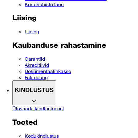
Korteriühistu laen
Liising
Liising
Kaubanduse rahastamine
Garantiid
Akreditiivid
Dokumentaalinkasso
Faktooring
KINDLUSTUS
Ülevaade kindlustusest
Tooted
Kodukindlustus