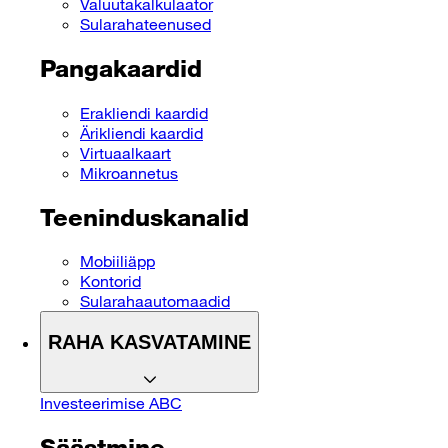
Valuutakalkulaator
Sularahateenused
Pangakaardid
Erakliendi kaardid
Ärikliendi kaardid
Virtuaalkaart
Mikroannetus
Teeninduskanalid
Mobiiliäpp
Kontorid
Sularahaautomaadid
RAHA KASVATAMINE
Investeerimise ABC
Säästmine