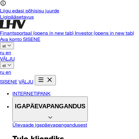
Liigu edasi põhisisu juurde
Ligipääsetavus
Finantsportaal
(opens in new tab)
Investor
(opens in new tab)
Ava konto
SISENE
et
ru
en
VÄLJU
et
ru
en
SISENE
VÄLJU
INTERNETIPANK
IGAPÄEVAPANGANDUS
Ülevaade igapäevapangandusest
Tule kliendiks