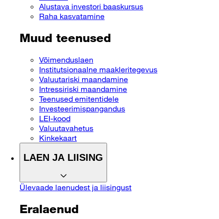
Alustava investori baaskursus
Raha kasvatamine
Muud teenused
Võimenduslaen
Institutsionaalne maakleritegevus
Valuutariski maandamine
Intressiriski maandamine
Teenused emitentidele
Investeerimispangandus
LEI-kood
Valuutavahetus
Kinkekaart
LAEN JA LIISING
Ülevaade laenudest ja liisingust
Eralaenud