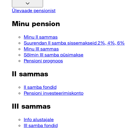
Ülevaade pensionist
Minu pension
Minu II sammas
Suurendan II samba sissemakseid 2%, 4%, 6%
Minu III sammas
Sõlmin III samba püsimakse
Pensioni prognoos
II sammas
II samba fondid
Pensioni investeerimiskonto
III sammas
Info alustajale
III samba fondid