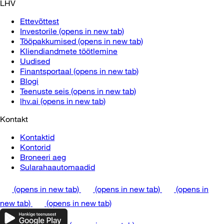
LHV
Ettevõttest
Investorile
(opens in new tab)
Tööpakkumised
(opens in new tab)
Kliendiandmete töötlemine
Uudised
Finantsportaal
(opens in new tab)
Blogi
Teenuste seis
(opens in new tab)
lhv.ai
(opens in new tab)
Kontakt
Kontaktid
Kontorid
Broneeri aeg
Sularahaautomaadid
(opens in new tab)
(opens in new tab)
(opens in
new tab)
(opens in new tab)