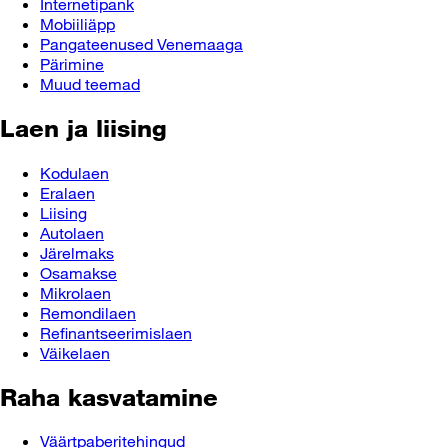
Internetipank
Mobiiliäpp
Pangateenused Venemaaga
Pärimine
Muud teemad
Laen ja liising
Kodulaen
Eralaen
Liising
Autolaen
Järelmaks
Osamakse
Mikrolaen
Remondilaen
Refinantseerimislaen
Väikelaen
Raha kasvatamine
Väärtpaberitehingud