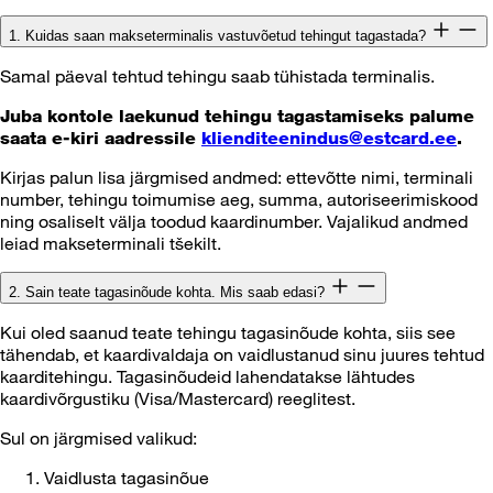
1. Kuidas saan makseterminalis vastuvõetud tehingut tagastada?
Samal päeval tehtud tehingu saab tühistada terminalis.
Juba kontole laekunud tehingu tagastamiseks palume
saata e-kiri aadressile
klienditeenindus@estcard.ee
.
Kirjas palun lisa järgmised andmed: ettevõtte nimi, terminali
number, tehingu toimumise aeg, summa, autoriseerimiskood
ning osaliselt välja toodud kaardinumber. Vajalikud andmed
leiad makseterminali tšekilt.
2. Sain teate tagasinõude kohta. Mis saab edasi?
Kui oled saanud teate tehingu tagasinõude kohta, siis see
tähendab, et kaardivaldaja on vaidlustanud sinu juures tehtud
kaarditehingu. Tagasinõudeid lahendatakse lähtudes
kaardivõrgustiku (Visa/Mastercard) reeglitest.
Sul on järgmised valikud:
Vaidlusta tagasinõue