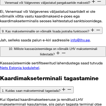
Venemaal või Valgevenes väljastatud pangakaartide makseid?
Ei, Venemaal või Valgevenes väljastatud kaartidelt ei ole
võimalik võtta vastu kaardimakseid e-poes ega
kaardimakseterminalis seoses kehtestatud sanktsioonidega.
9. Kas makseterminalile on võimalik lisada jootraha funktsooni?
Jah, selleks saada palun e-kiri aadressile
info@lhv.ee
.
10. Milliste kassasüsteemidega on võimalik LHV makseterminali
liidestada?
Kassasüsteemide sertifitseeritud lahendustega saad tutvuda
Nets Estonia kodulehel
.
Kaardimakseterminali tagastamine
1. Kuidas saan makseterminali tagastada?
Kui lõpetad kaardimakseteenuse ja renditud LHV
makseterminali kasutamise, siis palun tagasta terminal otse