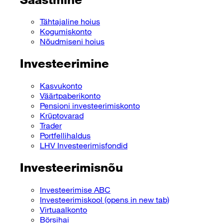
Tähtajaline hoius
Kogumiskonto
Nõudmiseni hoius
Investeerimine
Kasvukonto
Väärtpaberikonto
Pensioni investeerimiskonto
Krüptovarad
Trader
Portfellihaldus
LHV Investeerimisfondid
Investeerimisnõu
Investeerimise ABC
Investeerimiskool
(opens in new tab)
Virtuaalkonto
Börsihai