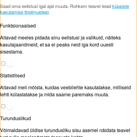
Saad oma eelistusi igal ajal muuta. Rohkem teavet leiad
küpsiste
kasutamise tingimustest
.
Funktsionaalsed
Aitavad meeles pidada sinu eelistusi ja valikuid, näiteks
kasutajaandmeid, et sa ei peaks neid iga kord uuesti
sisestama.
Statistilised
Aitavad meil mõista, kuidas veebilehte kasutatakse, milliseid
lehti külastatakse ja mida saame paremaks muuta.
Turunduslikud
Võimaldavad üldise turundusliku sisu asemel näidata teavet