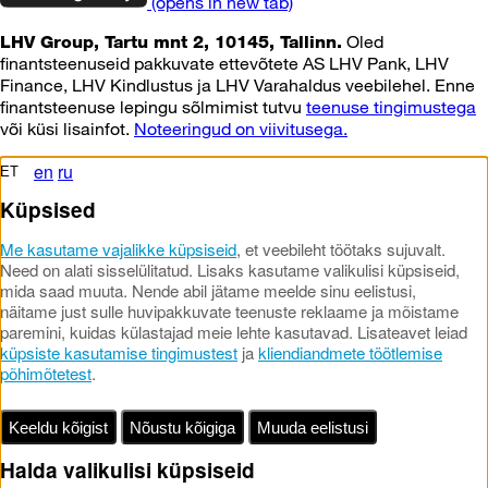
(opens in new tab)
Oled
LHV Group, Tartu mnt 2, 10145, Tallinn.
finantsteenuseid pakkuvate ettevõtete AS LHV Pank, LHV
Finance, LHV Kindlustus ja LHV Varahaldus veebilehel. Enne
finantsteenuse lepingu sõlmimist tutvu
teenuse tingimustega
või küsi lisainfot.
Noteeringud on viivitusega.
en
ru
ET
Küpsised
Me kasutame vajalikke küpsiseid
, et veebileht töötaks sujuvalt.
Need on alati sisselülitatud. Lisaks kasutame valikulisi küpsiseid,
mida saad muuta. Nende abil jätame meelde sinu eelistusi,
näitame just sulle huvipakkuvate teenuste reklaame ja mõistame
paremini, kuidas külastajad meie lehte kasutavad. Lisateavet leiad
küpsiste kasutamise tingimustest
ja
kliendiandmete töötlemise
põhimõtetest
.
Keeldu kõigist
Nõustu kõigiga
Muuda eelistusi
Halda valikulisi küpsiseid