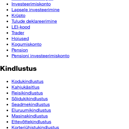
Investeerimiskonto
Lapsele investeerimine
Krüpto
Tulude deklareerimine
LEI-kood
Trader
Hoiused
Kogumiskonto
Pension
Pensioni investeerimiskonto
Kindlustus
Kodukindlustus
Kahjukäsitlus
Reisikindlustus
Sõidukikindlustus
Seadmekindlustus
Eluruumikindlustus
Masinakindlustus
Ettevõttekindlustus
Korteriühistukindlustus