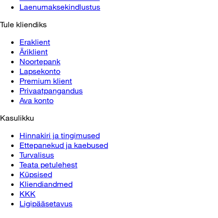
Laenumaksekindlustus
Tule kliendiks
Eraklient
Äriklient
Noortepank
Lapsekonto
Premium klient
Privaatpangandus
Ava konto
Kasulikku
Hinnakiri ja tingimused
Ettepanekud ja kaebused
Turvalisus
Teata petulehest
Küpsised
Kliendiandmed
KKK
Ligipääsetavus