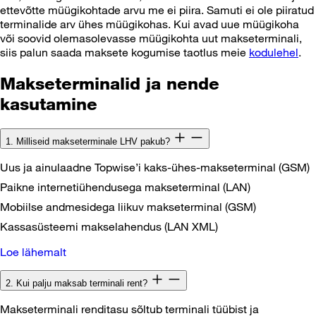
ettevõtte müügikohtade arvu me ei piira. Samuti ei ole piiratud
terminalide arv ühes müügikohas. Kui avad uue müügikoha
või soovid olemasolevasse müügikohta uut makseterminali,
siis palun saada maksete kogumise taotlus meie
kodulehel
.
Makseterminalid ja nende
kasutamine
1. Milliseid makseterminale LHV pakub?
Uus ja ainulaadne Topwise’i kaks-ühes-makseterminal (GSM)
Paikne internetiühendusega makseterminal (LAN)
Mobiilse andmesidega liikuv makseterminal (GSM)
Kassasüsteemi makselahendus (LAN XML)
Loe lähemalt
2. Kui palju maksab terminali rent?
Makseterminali renditasu sõltub terminali tüübist ja