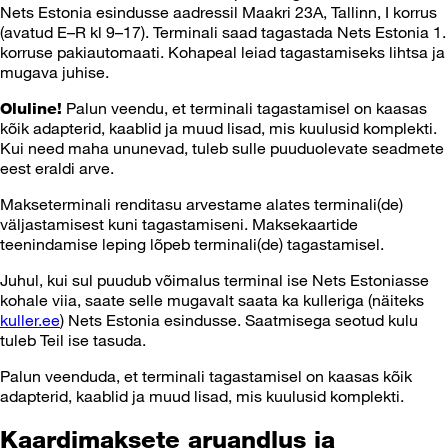
Nets Estonia esindusse aadressil Maakri 23A, Tallinn, I korrus
(avatud E–R kl 9–17). Terminali saad tagastada Nets Estonia 1.
korruse pakiautomaati. Kohapeal leiad tagastamiseks lihtsa ja
mugava juhise.
Palun veendu, et terminali tagastamisel on kaasas
Oluline!
kõik adapterid, kaablid ja muud lisad, mis kuulusid komplekti.
Kui need maha ununevad, tuleb sulle puuduolevate seadmete
eest eraldi arve.
Makseterminali renditasu arvestame alates terminali(de)
väljastamisest kuni tagastamiseni. Maksekaartide
teenindamise leping lõpeb terminali(de) tagastamisel.
Juhul, kui sul puudub võimalus terminal ise Nets Estoniasse
kohale viia, saate selle mugavalt saata ka kulleriga (näiteks
kuller.ee
) Nets Estonia esindusse. Saatmisega seotud kulu
tuleb Teil ise tasuda.
Palun veenduda, et terminali tagastamisel on kaasas kõik
adapterid, kaablid ja muud lisad, mis kuulusid komplekti.
Kaardimaksete aruandlus ja