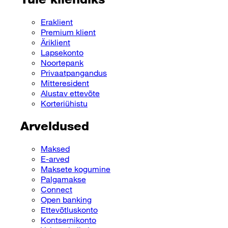
Eraklient
Premium klient
Äriklient
Lapsekonto
Noortepank
Privaatpangandus
Mitteresident
Alustav ettevõte
Korteriühistu
Arveldused
Maksed
E-arved
Maksete kogumine
Palgamakse
Connect
Open banking
Ettevõtluskonto
Kontsernikonto