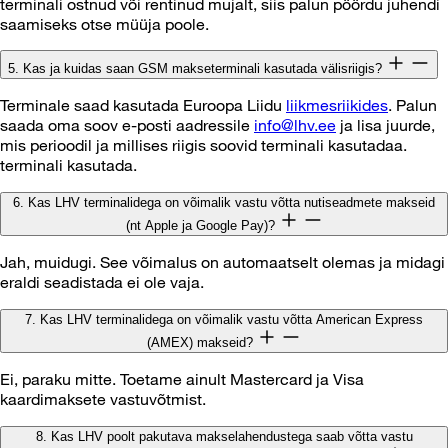
terminali ostnud või rentinud mujalt, siis palun pöördu juhendi
saamiseks otse müüja poole.
5. Kas ja kuidas saan GSM makseterminali kasutada välisriigis?
Terminale saad kasutada Euroopa Liidu
liikmesriikides
. Palun
saada oma soov e-posti aadressile
info@lhv.ee
ja lisa juurde,
mis perioodil ja millises riigis soovid terminali kasutadaa.
terminali kasutada.
6. Kas LHV terminalidega on võimalik vastu võtta nutiseadmete makseid
(nt Apple ja Google Pay)?
Jah, muidugi. See võimalus on automaatselt olemas ja midagi
eraldi seadistada ei ole vaja.
7. Kas LHV terminalidega on võimalik vastu võtta American Express
(AMEX) makseid?
Ei, paraku mitte. Toetame ainult Mastercard ja Visa
kaardimaksete vastuvõtmist.
8. Kas LHV poolt pakutava makselahendustega saab võtta vastu