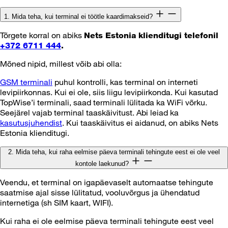
1. Mida teha, kui terminal ei töötle kaardimakseid?
Tõrgete korral on abiks
Nets Estonia klienditugi telefonil
+372 6711 444
.
Mõned nipid, millest võib abi olla:
GSM terminali
puhul kontrolli, kas terminal on interneti
levipiirkonnas. Kui ei ole, siis liigu levipiirkonda. Kui kasutad
TopWise’i terminali, saad terminali lülitada ka WiFi võrku.
Seejärel vajab terminal taaskäivitust. Abi leiad ka
kasutusjuhendist
. Kui taaskäivitus ei aidanud, on abiks Nets
Estonia klienditugi.
2. Mida teha, kui raha eelmise päeva terminali tehingute eest ei ole veel
kontole laekunud?
Veendu, et terminal on igapäevaselt automaatse tehingute
saatmise ajal sisse lülitatud, vooluvõrgus ja ühendatud
internetiga (sh SIM kaart, WIFI).
Kui raha ei ole eelmise päeva terminali tehingute eest veel