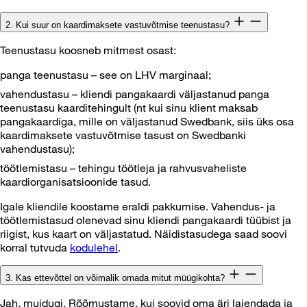
2. Kui suur on kaardimaksete vastuvõtmise teenustasu?
Teenustasu koosneb mitmest osast:
panga teenustasu – see on LHV marginaal;
vahendustasu – kliendi pangakaardi väljastanud panga
teenustasu kaarditehingult (nt kui sinu klient maksab
pangakaardiga, mille on väljastanud Swedbank, siis üks osa
kaardimaksete vastuvõtmise tasust on Swedbanki
vahendustasu);
töötlemistasu – tehingu töötleja ja rahvusvaheliste
kaardiorganisatsioonide tasud.
Igale kliendile koostame eraldi pakkumise. Vahendus- ja
töötlemistasud olenevad sinu kliendi pangakaardi tüübist ja
riigist, kus kaart on väljastatud. Näidistasudega saad soovi
korral tutvuda
kodulehel
.
3. Kas ettevõttel on võimalik omada mitut müügikohta?
Jah, muidugi. Rõõmustame, kui soovid oma äri laiendada ja