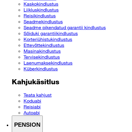
Kaskokindlustus
Liikluskindlustus
Reisikindlustus
Seadmekindlustus
Seadme pikendatud garantii kindlustus
Sõiduki garantiikindlustus
Korteriühistukindlustus
Ettevõttekindlustus
Masinakindlustus
Tervisekindlustus
Laenumaksekindlustus
Küberkindlustus
Kahjukäsitlus
Teata kahjust
Koduabi
Reisiabi
Autoabi
PENSION