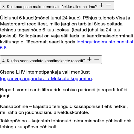
3. Kui kaua peab makseterminali tšekke alles hoidma?
Üldjuhul 6 kuud (mõnel juhul 24 kuud). Põhjus tuleneb Visa ja
Mastercardi reeglitest, mille järgi on tarbijal õigus esitada
tehingu tagasinõue 6 kuu jooksul (teatud juhul ka 24 kuu
jooksul). Sellepärast on vaja säilitada ka kaardimakseterminali
kviitungeid. Täpsemalt saad lugeda
lepingutingimuste punktist
5.6
.
4. Kuidas saan vaadata kaardimaksete raportit?
Sisene LHV internetipankaja vali menüüst
Igapäevapangandus → Maksete kogumine
.
Raporti vormi saab filtreerida sobiva perioodi ja raporti tüübi
järgi:
Kassapõhine – kajastab tehinguid kassapõhiselt ehk hetkel,
mil raha on jõudnud sinu arvelduskontole.
Tekkepõhine – kajastab tehinguid toimumishetke põhiselt ehk
tehingu kuupäeva põhiselt.