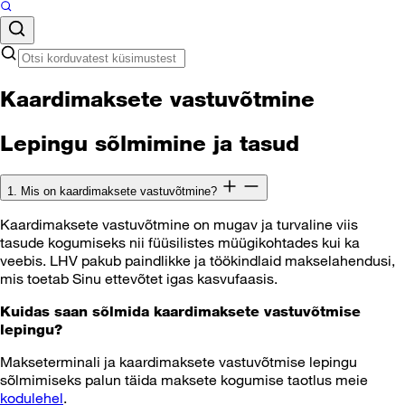
Kaardimaksete vastuvõtmine
Lepingu sõlmimine ja tasud
1. Mis on kaardimaksete vastuvõtmine?
Kaardimaksete vastuvõtmine on mugav ja turvaline viis
tasude kogumiseks nii füüsilistes müügikohtades kui ka
veebis. LHV pakub paindlikke ja töökindlaid makselahendusi,
mis toetab Sinu ettevõtet igas kasvufaasis.
Kuidas saan sõlmida kaardimaksete vastuvõtmise
lepingu?
Makseterminali ja kaardimaksete vastuvõtmise lepingu
sõlmimiseks palun täida maksete kogumise taotlus meie
kodulehel
.