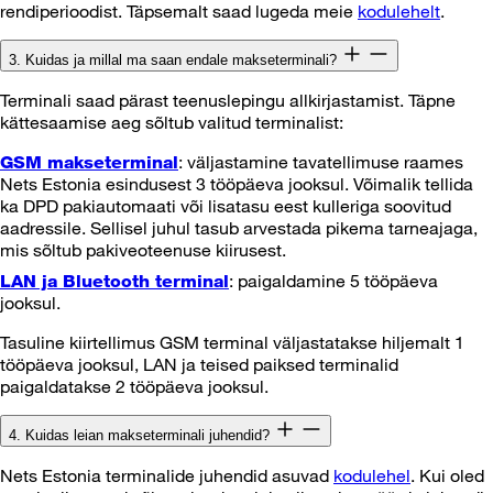
rendiperioodist. Täpsemalt saad lugeda meie
kodulehelt
.
3. Kuidas ja millal ma saan endale makseterminali?
Terminali saad pärast teenuslepingu allkirjastamist. Täpne
kättesaamise aeg sõltub valitud terminalist:
: väljastamine tavatellimuse raames
GSM makseterminal
Nets Estonia esindusest 3 tööpäeva jooksul. Võimalik tellida
ka DPD pakiautomaati või lisatasu eest kulleriga soovitud
aadressile. Sellisel juhul tasub arvestada pikema tarneajaga,
mis sõltub pakiveoteenuse kiirusest.
: paigaldamine 5 tööpäeva
LAN ja Bluetooth terminal
jooksul.
Tasuline kiirtellimus GSM terminal väljastatakse hiljemalt 1
tööpäeva jooksul, LAN ja teised paiksed terminalid
paigaldatakse 2 tööpäeva jooksul.
4. Kuidas leian makseterminali juhendid?
Nets Estonia terminalide juhendid asuvad
kodulehel
. Kui oled