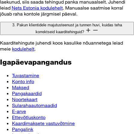
laekunud, siis saada tehingud panka manuaalselt. Juhendi
leiad
Nets Estonia kodulehelt
. Manuaalse saatmise korral
jõuab raha kontole järgmisel päeval.
3. Pakun klientidele majutusteenust ja tunnen huvi, kuidas teha
korrektseid kaarditehinguid?
Kaarditehingute juhendi koos kasulike nõuannetega leiad
meie
kodulehelt
.
Igapäevapangandus
Tuvastamine
Konto info
Maksed
Pangakaardid
Noortekaart
Sularahaautomaadid
E-arve
Ettevõtluskonto
Kaardimaksete vastuvõtmine
Pangalink