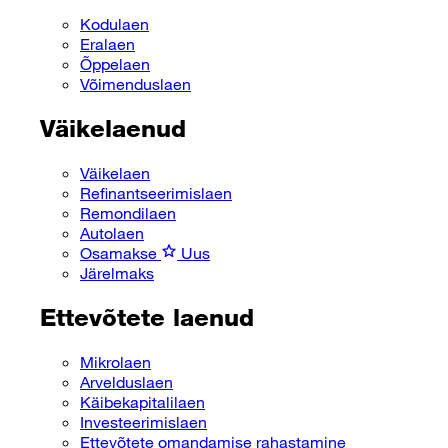
Kodulaen
Eralaen
Õppelaen
Võimenduslaen
Väikelaenud
Väikelaen
Refinantseerimislaen
Remondilaen
Autolaen
Osamakse
Uus
Järelmaks
Ettevõtete laenud
Mikrolaen
Arvelduslaen
Käibekapitalilaen
Investeerimislaen
Ettevõtete omandamise rahastamine