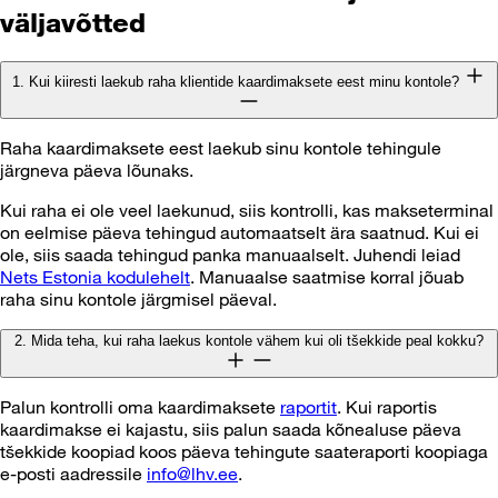
väljavõtted
1. Kui kiiresti laekub raha klientide kaardimaksete eest minu kontole?
Raha kaardimaksete eest laekub sinu kontole tehingule
järgneva päeva lõunaks.
Kui raha ei ole veel laekunud, siis kontrolli, kas makseterminal
on eelmise päeva tehingud automaatselt ära saatnud. Kui ei
ole, siis saada tehingud panka manuaalselt. Juhendi leiad
Nets Estonia kodulehelt
. Manuaalse saatmise korral jõuab
raha sinu kontole järgmisel päeval.
2. Mida teha, kui raha laekus kontole vähem kui oli tšekkide peal kokku?
Palun kontrolli oma kaardimaksete
raportit
. Kui raportis
kaardimakse ei kajastu, siis palun saada kõnealuse päeva
tšekkide koopiad koos päeva tehingute saateraporti koopiaga
e-posti aadressile
info@lhv.ee
.