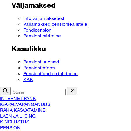
Väljamaksed
Info väljamaksetest
Väljamaksed pensioniealistele
Fondipension
Pensioni pärimine
Kasulikku
Pensioni uudised
Pensionireform
Pensionifondide juhtimine
KKK
INTERNETIPANK
IGAPÄEVAPANGANDUS
RAHA KASVATAMINE
LAEN JA LIISING
KINDLUSTUS
PENSION