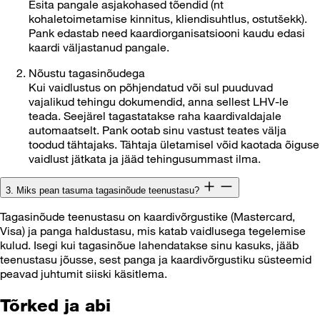
Esita pangale asjakohased tõendid (nt
kohaletoimetamise kinnitus, kliendisuhtlus, ostutšekk).
Pank edastab need kaardiorganisatsiooni kaudu edasi
kaardi väljastanud pangale.
Nõustu tagasinõudega
Kui vaidlustus on põhjendatud või sul puuduvad
vajalikud tehingu dokumendid, anna sellest LHV-le
teada. Seejärel tagastatakse raha kaardivaldajale
automaatselt. Pank ootab sinu vastust teates välja
toodud tähtajaks. Tähtaja ületamisel võid kaotada õiguse
vaidlust jätkata ja jääd tehingusummast ilma.
3. Miks pean tasuma tagasinõude teenustasu?
Tagasinõude teenustasu on kaardivõrgustike (Mastercard,
Visa) ja panga haldustasu, mis katab vaidlusega tegelemise
kulud. Isegi kui tagasinõue lahendatakse sinu kasuks, jääb
teenustasu jõusse, sest panga ja kaardivõrgustiku süsteemid
peavad juhtumit siiski käsitlema.
Tõrked ja abi