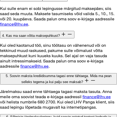
Kui sulle enam ei sobi lepingusse märgitud maksepäev, siis
saad seda muuta. Maksete tasumiseks võid valida 5., 10., 15.
või 20. kuupäeva. Saada palun oma soov e-kirjaga aadressile
finance@lhv.ee
.
4. Kas ma saan võtta maksepuhkust?
Kui oled kaotanud töö, sinu töötasu on vähenenud või on
tekkinud muud raskused, pakume sulle võimalust võtta
maksepuhkust kuni kuueks kuuks. Sel ajal on vaja tasuda
ainult intressimakseid. Saada palun oma soov e-kirjaga
aadressile
finance@lhv.ee
.
5. Soovin maksta krediidisumma tagasi enne tähtaega. Mida ma pean
selleks tegema ja kui palju see maksab?
Järelmaksu saad enne tähtaega tagasi maksta tasuta. Anna
meile oma soovist teada e-kirjaga aadressil
finance@lhv.ee
või helista numbrile 680 2700. Kui oled LHV Panga klient, siis
saad lepingu lõpetada mugavalt ka internetipangas.
6. Sõlmisin järelmaksulepingu, kuid soovin ostetud tootest loobuda ja