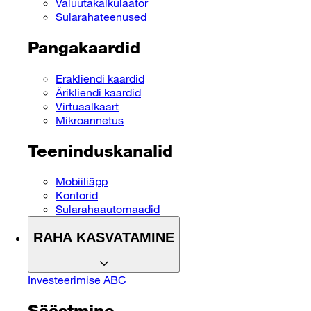
Valuutakalkulaator
Sularahateenused
Pangakaardid
Erakliendi kaardid
Ärikliendi kaardid
Virtuaalkaart
Mikroannetus
Teeninduskanalid
Mobiiliäpp
Kontorid
Sularahaautomaadid
RAHA KASVATAMINE
Investeerimise ABC
Säästmine