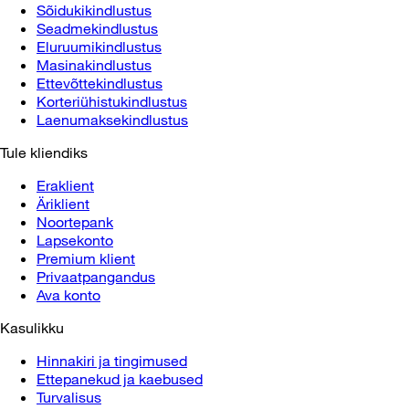
Sõidukikindlustus
Seadmekindlustus
Eluruumikindlustus
Masinakindlustus
Ettevõttekindlustus
Korteriühistukindlustus
Laenumaksekindlustus
Tule kliendiks
Eraklient
Äriklient
Noortepank
Lapsekonto
Premium klient
Privaatpangandus
Ava konto
Kasulikku
Hinnakiri ja tingimused
Ettepanekud ja kaebused
Turvalisus