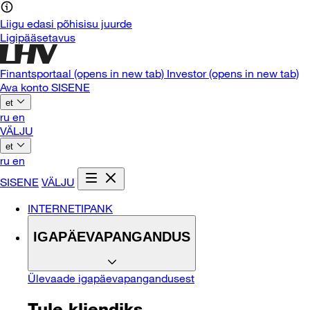
Liigu edasi põhisisu juurde
Ligipääsetavus
Finantsportaal
(opens in new tab)
Investor
(opens in new tab)
Ava konto
SISENE
et
ru
en
VÄLJU
et
ru
en
SISENE
VÄLJU
INTERNETIPANK
IGAPÄEVAPANGANDUS
Ülevaade igapäevapangandusest
Tule kliendiks