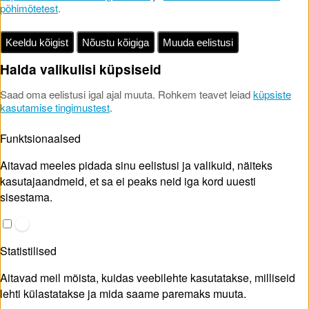
põhimõtetest
.
Keeldu kõigist
Nõustu kõigiga
Muuda eelistusi
Halda valikulisi küpsiseid
Saad oma eelistusi igal ajal muuta. Rohkem teavet leiad
küpsiste
kasutamise tingimustest
.
Funktsionaalsed
Aitavad meeles pidada sinu eelistusi ja valikuid, näiteks
kasutajaandmeid, et sa ei peaks neid iga kord uuesti
sisestama.
Statistilised
Aitavad meil mõista, kuidas veebilehte kasutatakse, milliseid
lehti külastatakse ja mida saame paremaks muuta.