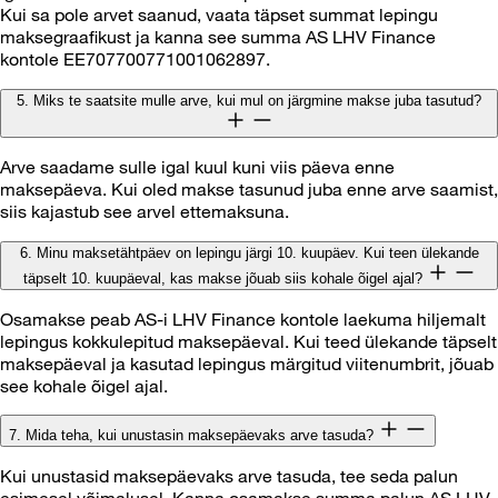
Kui sa pole arvet saanud, vaata täpset summat lepingu
maksegraafikust ja kanna see summa AS LHV Finance
kontole EE707700771001062897.
5. Miks te saatsite mulle arve, kui mul on järgmine makse juba tasutud?
Arve saadame sulle igal kuul kuni viis päeva enne
maksepäeva. Kui oled makse tasunud juba enne arve saamist,
siis kajastub see arvel ettemaksuna.
6. Minu maksetähtpäev on lepingu järgi 10. kuupäev. Kui teen ülekande
täpselt 10. kuupäeval, kas makse jõuab siis kohale õigel ajal?
Osamakse peab AS-i LHV Finance kontole laekuma hiljemalt
lepingus kokkulepitud maksepäeval. Kui teed ülekande täpselt
maksepäeval ja kasutad lepingus märgitud viitenumbrit, jõuab
see kohale õigel ajal.
7. Mida teha, kui unustasin maksepäevaks arve tasuda?
Kui unustasid maksepäevaks arve tasuda, tee seda palun
esimesel võimalusel. Kanna osamakse summa palun AS LHV