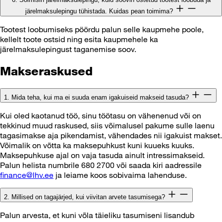
järelmaksulepingu tühistada. Kuidas pean toimima?
Tootest loobumiseks pöördu palun selle kaupmehe poole,
kellelt toote ostsid ning esita kaupmehele ka
järelmaksulepingust taganemise soov.
Makseraskused
1. Mida teha, kui ma ei suuda enam igakuiseid makseid tasuda?
Kui oled kaotanud töö, sinu töötasu on vähenenud või on
tekkinud muud raskused, siis võimalusel pakume sulle laenu
tagasimakse aja pikendamist, vähendades nii igakuist makset.
Võimalik on võtta ka maksepuhkust kuni kuueks kuuks.
Maksepuhkuse ajal on vaja tasuda ainult intressimakseid.
Palun helista numbrile 680 2700 või saada kiri aadressile
finance@lhv.ee
ja leiame koos sobivaima lahenduse.
2. Millised on tagajärjed, kui viivitan arvete tasumisega?
Palun arvesta, et kuni võla täieliku tasumiseni lisandub