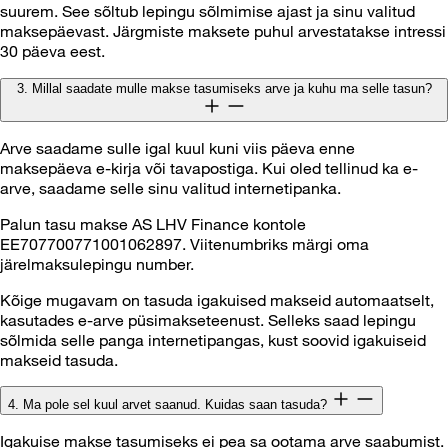
suurem. See sõltub lepingu sõlmimise ajast ja sinu valitud
maksepäevast. Järgmiste maksete puhul arvestatakse intressi
30 päeva eest.
3. Millal saadate mulle makse tasumiseks arve ja kuhu ma selle tasun?
Arve saadame sulle igal kuul kuni viis päeva enne
maksepäeva e-kirja või tavapostiga. Kui oled tellinud ka e-
arve, saadame selle sinu valitud internetipanka.
Palun tasu makse AS LHV Finance kontole
EE707700771001062897. Viitenumbriks märgi oma
järelmaksulepingu number.
Kõige mugavam on tasuda igakuised makseid automaatselt,
kasutades e-arve püsimakseteenust. Selleks saad lepingu
sõlmida selle panga internetipangas, kust soovid igakuiseid
makseid tasuda.
4. Ma pole sel kuul arvet saanud. Kuidas saan tasuda?
Igakuise makse tasumiseks ei pea sa ootama arve saabumist.