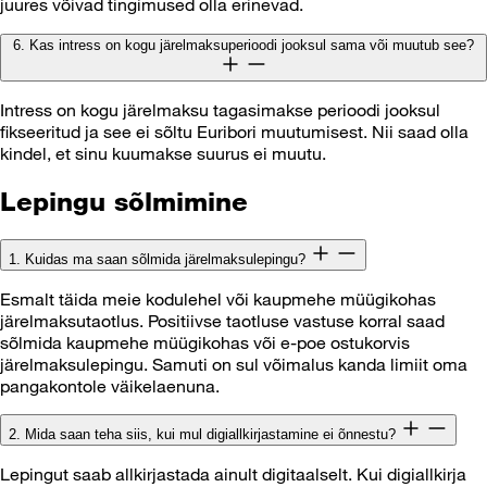
juures võivad tingimused olla erinevad.
6. Kas intress on kogu järelmaksuperioodi jooksul sama või muutub see?
Intress on kogu järelmaksu tagasimakse perioodi jooksul
fikseeritud ja see ei sõltu Euribori muutumisest. Nii saad olla
kindel, et sinu kuumakse suurus ei muutu.
Lepingu sõlmimine
1. Kuidas ma saan sõlmida järelmaksulepingu?
Esmalt täida meie kodulehel või kaupmehe müügikohas
järelmaksutaotlus. Positiivse taotluse vastuse korral saad
sõlmida kaupmehe müügikohas või e-poe ostukorvis
järelmaksulepingu. Samuti on sul võimalus kanda limiit oma
pangakontole väikelaenuna.
2. Mida saan teha siis, kui mul digiallkirjastamine ei õnnestu?
Lepingut saab allkirjastada ainult digitaalselt. Kui digiallkirja