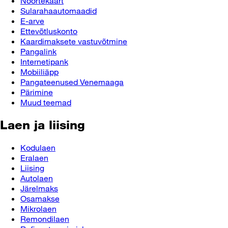
Noortekaart
Sularahaautomaadid
E-arve
Ettevõtluskonto
Kaardimaksete vastuvõtmine
Pangalink
Internetipank
Mobiiliäpp
Pangateenused Venemaaga
Pärimine
Muud teemad
Laen ja liising
Kodulaen
Eralaen
Liising
Autolaen
Järelmaks
Osamakse
Mikrolaen
Remondilaen