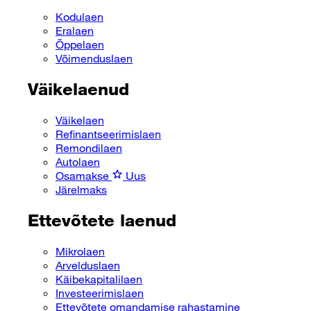
Kodulaen
Eralaen
Õppelaen
Võimenduslaen
Väikelaenud
Väikelaen
Refinantseerimislaen
Remondilaen
Autolaen
Osamakse
Uus
Järelmaks
Ettevõtete laenud
Mikrolaen
Arvelduslaen
Käibekapitalilaen
Investeerimislaen
Ettevõtete omandamise rahastamine