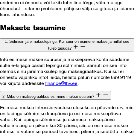
andmine ei õnnestu või tekib tehniline tõrge, võta meiega
ühendust – aitame probleemi põhjuse välja selgitada ja leiame
koos lahenduse.
Maksete tasumine
1. Sõlmisin järelmaksulepingu. Kui suur on esimene makse ja millal see
tuleb tasuda?
Info esimese makse suuruse ja maksepäeva kohta saadame
sulle e-kirjaga pärast lepingu sõlmimist. Samuti on see info
olemas sinu järelmaksulepingu maksegraafikus. Kui sul ei
õnnestu vajalikku infot leida, helista palun numbrile 699 9119
või kirjuta aadressile
finance@lhv.ee
.
2. Miks on maksegraafikus esimene makse suurem?
Esimese makse intressiarvestuse aluseks on päevade arv, mis
on lepingu sõlmimise kuupäeva ja esimese maksepäeva
vahel. Kui lepingu sõlmimise ja esimese maksepäeva
vaheline aeg on pikem kui 30 päeva, siis on esimese makse
intressi arvutamise periood tavalisest pikem ja seetõttu makse