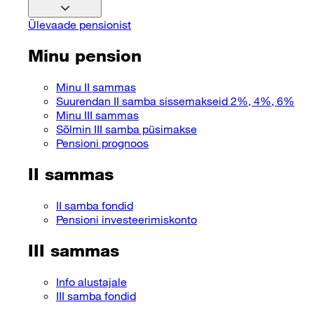
Ülevaade pensionist
Minu pension
Minu II sammas
Suurendan II samba sissemakseid 2%, 4%, 6%
Minu III sammas
Sõlmin III samba püsimakse
Pensioni prognoos
II sammas
II samba fondid
Pensioni investeerimiskonto
III sammas
Info alustajale
III samba fondid