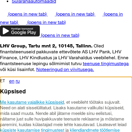
Sularahaautomaadid
(opens in new tab)
(opens in new tab)
(opens in
new tab)
(opens in new tab)
(opens in new tab)
Oled
LHV Group, Tartu mnt 2, 10145, Tallinn.
finantsteenuseid pakkuvate ettevõtete AS LHV Pank, LHV
Finance, LHV Kindlustus ja LHV Varahaldus veebilehel. Enne
finantsteenuse lepingu sõlmimist tutvu
teenuse tingimustega
või küsi lisainfot.
Noteeringud on viivitusega.
en
ru
ET
Küpsised
Me kasutame vajalikke küpsiseid
, et veebileht töötaks sujuvalt.
Need on alati sisselülitatud. Lisaks kasutame valikulisi küpsiseid,
mida saad muuta. Nende abil jätame meelde sinu eelistusi,
näitame just sulle huvipakkuvate teenuste reklaame ja mõistame
paremini, kuidas külastajad meie lehte kasutavad. Lisateavet leiad
küpsiste kasutamise tingimustest
ja
kliendiandmete töötlemise