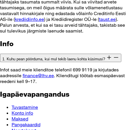
tähtajaks tasumata summalt viivis. Kui sa viivitad arvete
tasumisega, on meil õigus määrata sulle võlamenetlustasu
vastavalt hinnakirjale ning edastada võlainfo Creditinfo Eesti
AS-ile (
krediidiinfo.ee
) ja Krediidiregister OÜ-le (
taust.ee
).
Palun arvesta, et kui sa ei tasu arveid tähtajaks, takistab see
sul tulevikus järgmiste laenude saamist.
Info
1. Kuhu pean pöörduma, kui mul tekib laenu kohta küsimusi?
Infot saad meie klienditoe telefonil 699 9119 ja kirjutades
aadressile
finance@lhv.ee
. Klienditugi töötab esmaspäevast
reedeni kell 9–17.
Igapäevapangandus
Tuvastamine
Konto info
Maksed
Pangakaardid