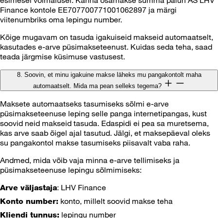
Finance kontole EE707700771001062897 ja märgi
viitenumbriks oma lepingu number.
Kõige mugavam on tasuda igakuiseid makseid automaatselt,
kasutades e-arve püsimakseteenust. Kuidas seda teha, saad
teada järgmise küsimuse vastusest.
8. Soovin, et minu igakuine makse läheks mu pangakontolt maha
automaatselt. Mida ma pean selleks tegema?
Maksete automaatseks tasumiseks sõlmi e-arve
püsimakseteenuse leping selle panga internetipangas, kust
soovid neid makseid tasuda. Edaspidi ei pea sa muretsema,
kas arve saab õigel ajal tasutud. Jälgi, et maksepäeval oleks
su pangakontol makse tasumiseks piisavalt vaba raha.
Andmed, mida võib vaja minna e-arve tellimiseks ja
püsimakseteenuse lepingu sõlmimiseks:
: LHV Finance
Arve väljastaja
konto, millelt soovid makse teha
Konto number:
lepingu number
Kliendi tunnus: