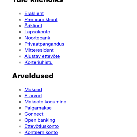
Eraklient
Premium klient
Äriklient
Lapsekonto
Noortepank
Privaatpangandus
Mitteresident
Alustav ettevõte
Korteriühistu
Arveldused
Maksed
E-arved
Maksete kogumine
Palgamakse
Connect
Open banking
Ettevõtluskonto
Kontsernikonto