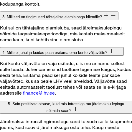
kodupanga kontolt.
3. Millised on tingimused tähtajalise elamisloaga kliendile?
Kui sul on tähtajaline elamisluba, saad järelmaksulepingu
sõlmida tagasimakseperioodiga, mis kestab maksimaalselt
sama kaua, kuni kehtib sinu elamisluba.
4. Millisel juhul ja kuidas pean esitama oma konto väljavõtte?
Kui konto väljavõte on vaja esitada, siis me anname sellest
sulle teada. Juhendame sind taotluse tegemise käigus, kuidas
seda teha. Esitama pead sel juhul kõikide teiste pankade
väljavõtted, kus sa peale LHV veel arveldad. Väljavõtte saad
esitada automaatselt taotlust tehes või saata selle e-kirjaga
aadressile
finance@lhv.ee
.
5. Sain positiivse otsuse, kuid mis intressiga ma järelmaksu lepingu
sõlmida saan?
Järelmaksu intressitingimustega saad tutvuda selle kaupmehe
juures, kust soovid järelmaksuga ostu teha. Kaupmeeste