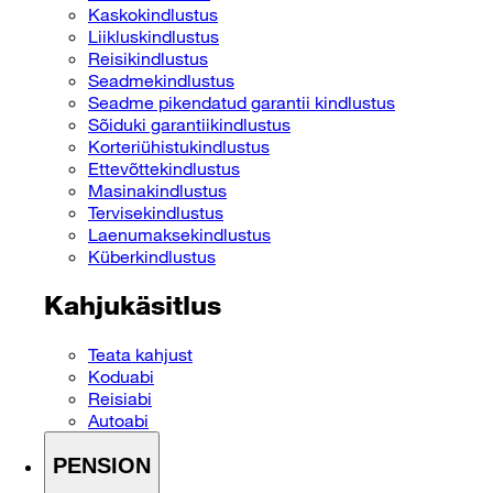
Kaskokindlustus
Liikluskindlustus
Reisikindlustus
Seadmekindlustus
Seadme pikendatud garantii kindlustus
Sõiduki garantiikindlustus
Korteriühistukindlustus
Ettevõttekindlustus
Masinakindlustus
Tervisekindlustus
Laenumaksekindlustus
Küberkindlustus
Kahjukäsitlus
Teata kahjust
Koduabi
Reisiabi
Autoabi
PENSION