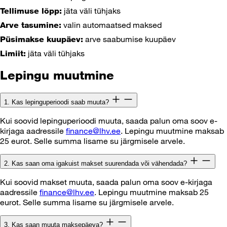
jäta väli tühjaks
Tellimuse lõpp:
valin automaatsed maksed
Arve tasumine:
arve saabumise kuupäev
Püsimakse kuupäev:
jäta väli tühjaks
Limiit:
Lepingu muutmine
1. Kas lepinguperioodi saab muuta?
Kui soovid lepinguperioodi muuta, saada palun oma soov e-
kirjaga aadressile
finance@lhv.ee
. Lepingu muutmine maksab
25 eurot. Selle summa lisame su järgmisele arvele.
2. Kas saan oma igakuist makset suurendada või vähendada?
Kui soovid makset muuta, saada palun oma soov e-kirjaga
aadressile
finance@lhv.ee
. Lepingu muutmine maksab 25
eurot. Selle summa lisame su järgmisele arvele.
3. Kas saan muuta maksepäeva?