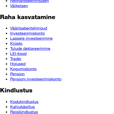
Refinantseerimislaen
Väikelaen
Raha kasvatamine
Väärtpaberitehingud
Investeerimiskonto
Lapsele investeerimine
Krüpto
Tulude deklareerimine
LEI-kood
Trader
Hoiused
Kogumiskonto
Pension
Pensioni investeerimiskonto
Kindlustus
Kodukindlustus
Kahjukäsitlus
Reisikindlustus