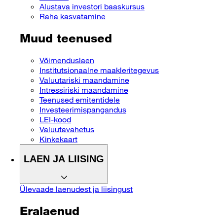
Alustava investori baaskursus
Raha kasvatamine
Muud teenused
Võimenduslaen
Institutsionaalne maakleritegevus
Valuutariski maandamine
Intressiriski maandamine
Teenused emitentidele
Investeerimispangandus
LEI-kood
Valuutavahetus
Kinkekaart
LAEN JA LIISING
Ülevaade laenudest ja liisingust
Eralaenud