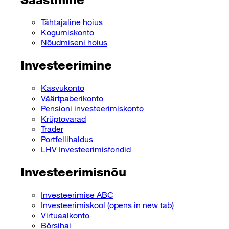
Tähtajaline hoius
Kogumiskonto
Nõudmiseni hoius
Investeerimine
Kasvukonto
Väärtpaberikonto
Pensioni investeerimiskonto
Krüptovarad
Trader
Portfellihaldus
LHV Investeerimisfondid
Investeerimisnõu
Investeerimise ABC
Investeerimiskool
(opens in new tab)
Virtuaalkonto
Börsihai