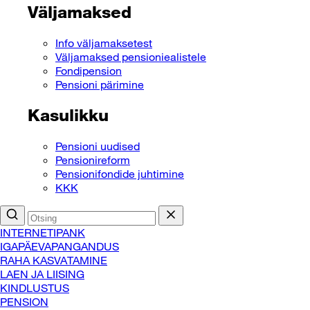
Väljamaksed
Info väljamaksetest
Väljamaksed pensioniealistele
Fondipension
Pensioni pärimine
Kasulikku
Pensioni uudised
Pensionireform
Pensionifondide juhtimine
KKK
INTERNETIPANK
IGAPÄEVAPANGANDUS
RAHA KASVATAMINE
LAEN JA LIISING
KINDLUSTUS
PENSION