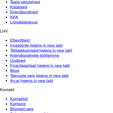
Teata petulehest
Küpsised
Kliendiandmed
KKK
Ligipääsetavus
LHV
Ettevõttest
Investorile
(opens in new tab)
Tööpakkumised
(opens in new tab)
Kliendiandmete töötlemine
Uudised
Finantsportaal
(opens in new tab)
Blogi
Teenuste seis
(opens in new tab)
lhv.ai
(opens in new tab)
Kontakt
Kontaktid
Kontorid
Broneeri aeg