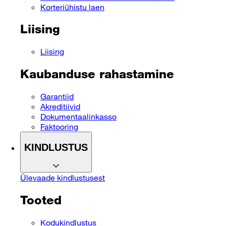
Korteriühistu laen
Liising
Liising
Kaubanduse rahastamine
Garantiid
Akreditiivid
Dokumentaalinkasso
Faktooring
KINDLUSTUS
Ülevaade kindlustusest
Tooted
Kodukindlustus