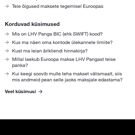
Teie õigused maksete tegemisel Euroopas
Korduvad küsimused
Mis on LHV Panga BIC (ehk SWIFT) kood?
Kus ma näen oma kontode ülekannete limiite?
Kust ma leian ärikliendi hinnakirja?
Millal laekub Euroopa makse LHV Pangast teise
panka?
Kui keegi soovib mulle teha makset välismaalt, siis
mis andmeid pean selle jaoks maksjale edastama?
Veel küsimusi