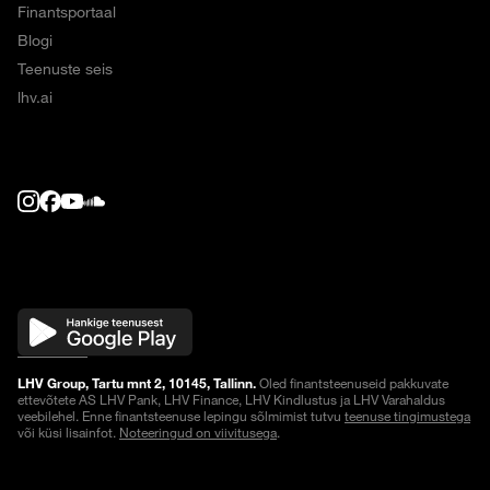
Finantsportaal
Blogi
Teenuste seis
lhv.ai
LHV Group, Tartu mnt 2, 10145, Tallinn.
Oled finantsteenuseid pakkuvate
ettevõtete AS LHV Pank, LHV Finance, LHV Kindlustus ja LHV Varahaldus
veebilehel. Enne finantsteenuse lepingu sõlmimist tutvu
teenuse tingimustega
või küsi lisainfot.
Noteeringud on viivitusega
.