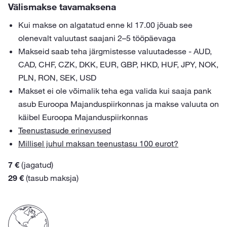
Välismakse tavamaksena
Kui makse on algatatud enne kl 17.00 jõuab see
olenevalt valuutast saajani 2–5 tööpäevaga
Makseid saab teha järgmistesse valuutadesse - AUD,
CAD, CHF, CZK, DKK, EUR, GBP, HKD, HUF, JPY, NOK,
PLN, RON, SEK, USD
Makset ei ole võimalik teha ega valida kui saaja pank
asub Euroopa Majanduspiirkonnas ja makse valuuta on
käibel Euroopa Majanduspiirkonnas
Teenustasude erinevused
Millisel juhul maksan teenustasu 100 eurot?
7 €
(jagatud)
29 €
(tasub maksja)