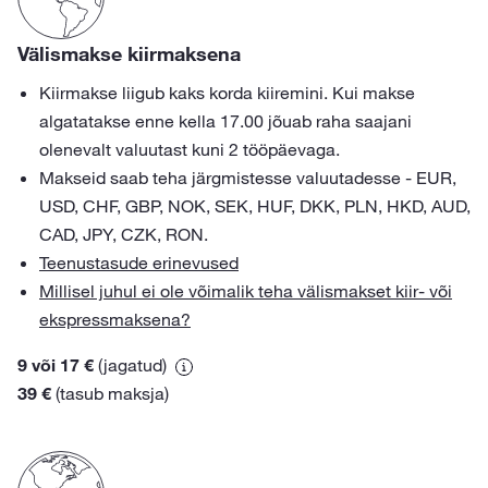
Välismakse kiirmaksena
Kiirmakse liigub kaks korda kiiremini. Kui makse
algatatakse enne kella 17.00 jõuab raha saajani
olenevalt valuutast kuni 2 tööpäevaga.
Makseid saab teha järgmistesse valuutadesse - EUR,
USD, CHF, GBP, NOK, SEK, HUF, DKK, PLN, HKD, AUD,
CAD, JPY, CZK, RON.
Teenustasude erinevused
Millisel juhul ei ole võimalik teha välismakset kiir- või
ekspressmaksena?
9 või 17 €
(jagatud)
39 €
(tasub maksja)