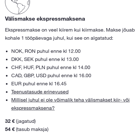
Välismakse ekspressmaksena
Ekspressmakse on veel kiirem kui kiirmakse. Makse jõuab
kohale 1 tööpäevaga juhul, kui see on algatatud:
NOK, RON puhul enne kl 12.00
DKK, SEK puhul enne kl 13.00
CHF, HUF, PLN puhul enne kl 14.00
CAD, GBP, USD puhul enne kl 16.00
EUR puhul enne kl 16.45
Teenustasude erinevused
Millisel juhul ei ole võimalik teha välismakset kiir- või
ekspressmaksena?
32 €
(jagatud)
54 €
(tasub maksja)