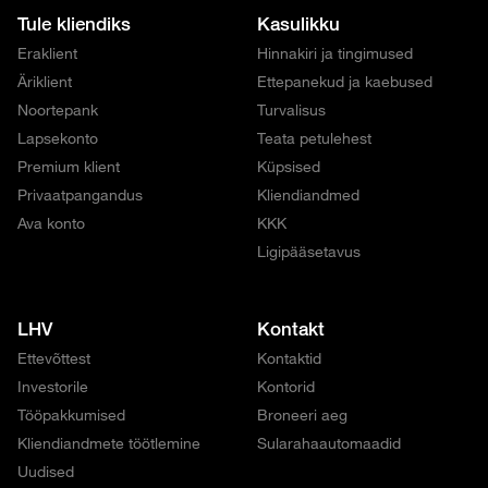
Tule kliendiks
Kasulikku
Eraklient
Hinnakiri ja tingimused
Äriklient
Ettepanekud ja kaebused
Noortepank
Turvalisus
Lapsekonto
Teata petulehest
Premium klient
Küpsised
Privaatpangandus
Kliendiandmed
Ava konto
KKK
Ligipääsetavus
LHV
Kontakt
Ettevõttest
Kontaktid
Investorile
Kontorid
Tööpakkumised
Broneeri aeg
Kliendiandmete töötlemine
Sularahaautomaadid
Uudised