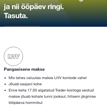
ja nii ööpäev ringi.
Tasuta.
Alusta makset
Pangasisene makse
Mis tahes valuutas makse LHV kontode vahel
Jõuab saajani kohe
Enne kella 17.00 algatatud Trader-kontoga seotud
makse jõuab kohale tunni jooksul, hilisem järgmise
tööpäeva hommikul