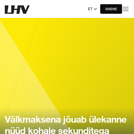
ET
SISENE
Välkmaksena jõuab ülekanne
nüüd kohale sekunditega