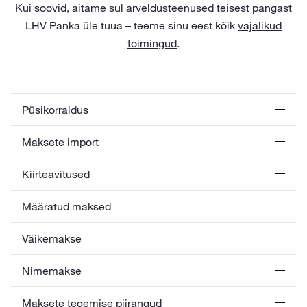
Kui soovid, aitame sul arveldusteenused teisest pangast
LHV Panka üle tuua – teeme sinu eest kõik
vajalikud
toimingud
.
Püsikorraldus
Maksete import
Kiirteavitused
Määratud maksed
Väikemakse
Nimemakse
Maksete tegemise piirangud