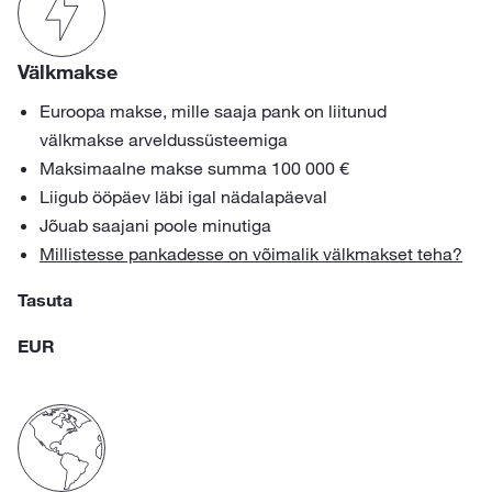
Välkmakse
Euroopa makse, mille saaja pank on liitunud
välkmakse arveldussüsteemiga
Maksimaalne makse summa 100 000 €
Liigub ööpäev läbi igal nädalapäeval
Jõuab saajani poole minutiga
Millistesse pankadesse on võimalik välkmakset teha?
Tasuta
EUR