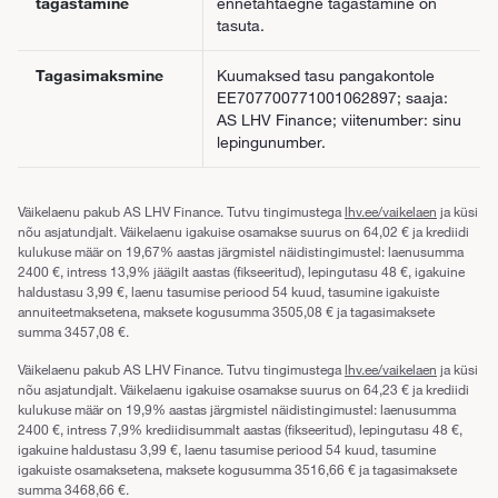
tagastamine
ennetähtaegne tagastamine on
tasuta.
Tagasimaksmine
Kuumaksed tasu pangakontole
EE707700771001062897; saaja:
AS LHV Finance; viitenumber: sinu
lepingunumber.
Väikelaenu pakub AS LHV Finance. Tutvu tingimustega
lhv.ee/vaikelaen
ja küsi
nõu asjatundjalt. Väikelaenu igakuise osamakse suurus on 64,02 € ja krediidi
kulukuse määr on 19,67% aastas järgmistel näidistingimustel: laenusumma
2400 €, intress 13,9% jäägilt aastas (fikseeritud), lepingutasu 48 €, igakuine
haldustasu 3,99 €, laenu tasumise periood 54 kuud, tasumine igakuiste
annuiteetmaksetena, maksete kogusumma 3505,08 € ja tagasimaksete
summa 3457,08 €.
Väikelaenu pakub AS LHV Finance. Tutvu tingimustega
lhv.ee/vaikelaen
ja küsi
nõu asjatundjalt. Väikelaenu igakuise osamakse suurus on 64,23 € ja krediidi
kulukuse määr on 19,9% aastas järgmistel näidistingimustel: laenusumma
2400 €, intress 7,9% krediidisummalt aastas (fikseeritud), lepingutasu 48 €,
igakuine haldustasu 3,99 €, laenu tasumise periood 54 kuud, tasumine
igakuiste osamaksetena, maksete kogusumma 3516,66 € ja tagasimaksete
summa 3468,66 €.