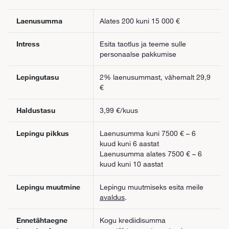
Laenusumma
Alates 200 kuni 15 000 €
Intress
Esita taotlus ja teeme sulle
personaalse pakkumise
Lepingutasu
2% laenusummast, vähemalt 29,9
€
Haldustasu
3,99 €/kuus
Lepingu pikkus
Laenusumma kuni 7500 € – 6
kuud kuni 6 aastat
Laenusumma alates 7500 € – 6
kuud kuni 10 aastat
Lepingu muutmine
Lepingu muutmiseks esita meile
avaldus
.
Ennetähtaegne
Kogu krediidisumma