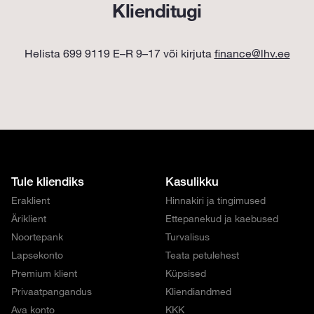
Klienditugi
Helista 699 9119 E–R 9–17 või kirjuta
finance@lhv.ee
Tule kliendiks
Kasulikku
Eraklient
Hinnakiri ja tingimused
Äriklient
Ettepanekud ja kaebused
Noortepank
Turvalisus
Lapsekonto
Teata petulehest
Premium klient
Küpsised
Privaatpangandus
Kliendiandmed
Ava konto
KKK