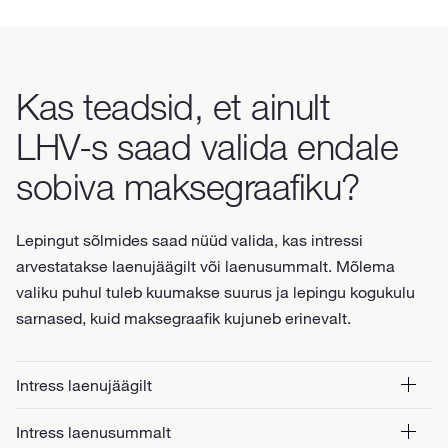
Kas teadsid, et ainult
LHV-s saad valida endale
sobiva maksegraafiku?
Lepingut sõlmides saad nüüd valida, kas intressi
arvestatakse laenujäägilt või laenusummalt. Mõlema
valiku puhul tuleb kuumakse suurus ja lepingu kogukulu
sarnased, kuid maksegraafik kujuneb erinevalt.
Intress laenujäägilt
Intress laenusummalt