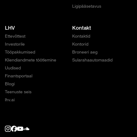
Ligipääsetavus
LHV
Kontakt
Ettevõttest
Kontaktid
Investorile
Kontorid
Tööpakkumised
Broneeri aeg
Kliendiandmete töötlemine
Sularahaautomaadid
Uudised
Finantsportaal
Blogi
Teenuste seis
lhv.ai