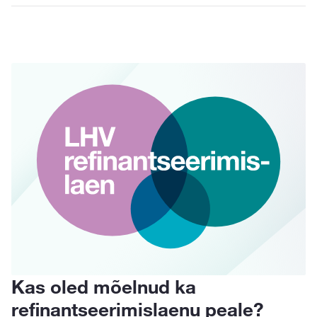
Kas oled mõelnud ka
K
refinantseerimislaenu peale?
p