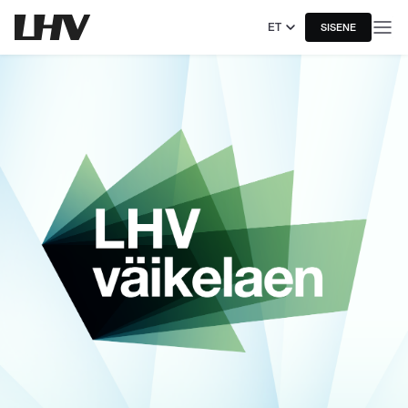
ET
SISENE