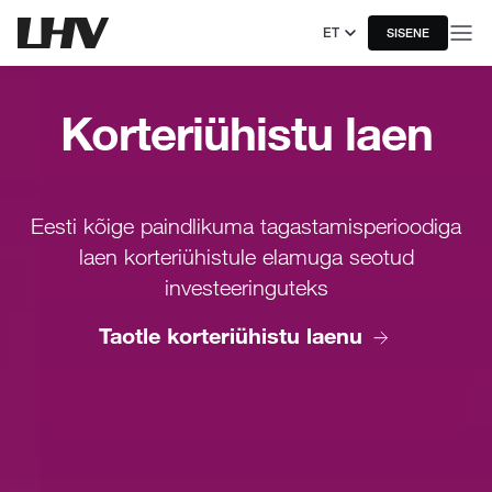
ET
SISENE
Korteriühistu laen
Eesti kõige paindlikuma tagastamisperioodiga
laen korteriühistule elamuga seotud
investeeringuteks
Taotle korteriühistu laenu