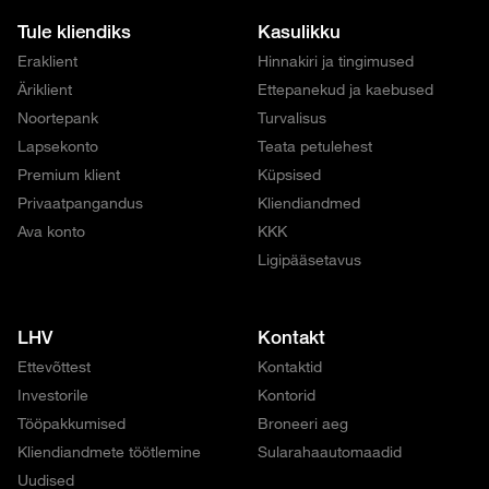
Tule kliendiks
Kasulikku
Eraklient
Hinnakiri ja tingimused
Äriklient
Ettepanekud ja kaebused
Noortepank
Turvalisus
Lapsekonto
Teata petulehest
Premium klient
Küpsised
Privaatpangandus
Kliendiandmed
Ava konto
KKK
Ligipääsetavus
LHV
Kontakt
Ettevõttest
Kontaktid
Investorile
Kontorid
Tööpakkumised
Broneeri aeg
Kliendiandmete töötlemine
Sularahaautomaadid
Uudised