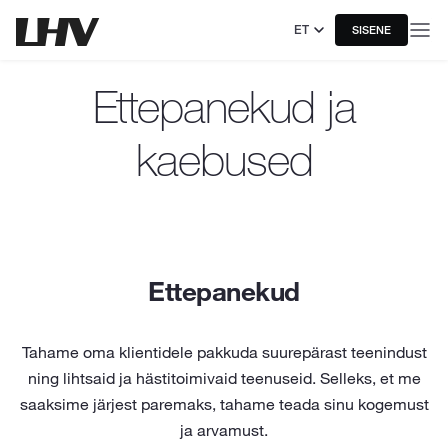
ET
SISENE
Ettepanekud ja
kaebused
Ettepanekud
Tahame oma klientidele pakkuda suurepärast teenindust
ning lihtsaid ja hästitoimivaid teenuseid. Selleks, et me
saaksime järjest paremaks, tahame teada sinu kogemust
ja arvamust.