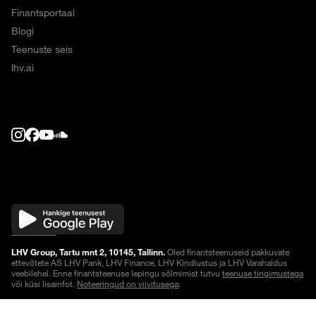
Finantsportaal
Blogi
Teenuste seis
lhv.ai
LHV Group, Tartu mnt 2, 10145, Tallinn.
Oled finantsteenuseid pakkuvate
ettevõtete AS LHV Pank, LHV Finance, LHV Kindlustus ja LHV Varahaldus
veebilehel. Enne finantsteenuse lepingu sõlmimist tutvu
teenuse tingimustega
või küsi lisainfot.
Noteeringud on viivitusega
.