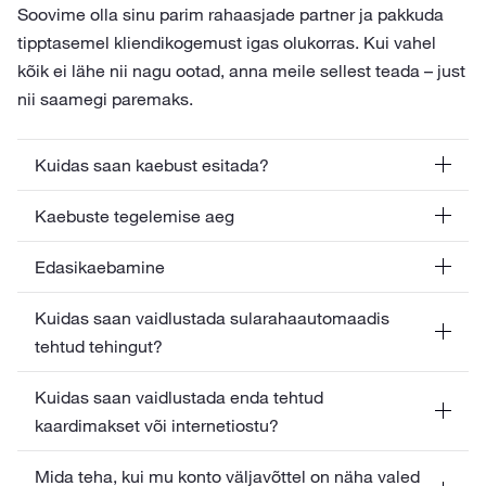
Soovime olla sinu parim rahaasjade partner ja pakkuda
tipptasemel kliendikogemust igas olukorras. Kui vahel
kõik ei lähe nii nagu ootad, anna meile sellest teada – just
nii saamegi paremaks.
Kuidas saan kaebust esitada?
Kaebuste tegelemise aeg
Edasikaebamine
Kuidas saan vaidlustada sularahaautomaadis
tehtud tehingut?
Kuidas saan vaidlustada enda tehtud
kaardimakset või internetiostu?
Mida teha, kui mu konto väljavõttel on näha valed