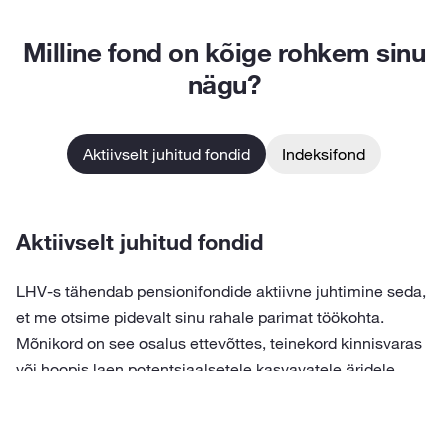
Milline fond on kõige rohkem sinu
nägu?
Aktiivselt juhitud fondid
Indeksifond
Aktiivselt juhitud fondid
LHV-s tähendab pensionifondide aktiivne juhtimine seda,
et me otsime pidevalt sinu rahale parimat töökohta.
Mõnikord on see osalus ettevõttes, teinekord kinnisvaras
või hoopis laen potentsiaalsetele kasvavatele äridele.
Vahel ostame midagi maailma suurimatelt börsidelt, vahel
investeerime aga uute korterite ehitusse siinsamas
Eestis. Ja vahel on parim otsus üldse oodata.