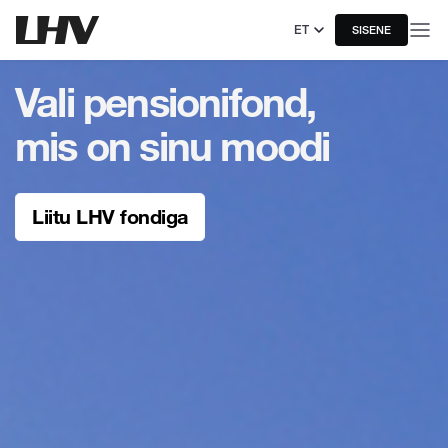
ET
SISENE
Vali pensionifond,
mis on sinu moodi
Liitu LHV fondiga