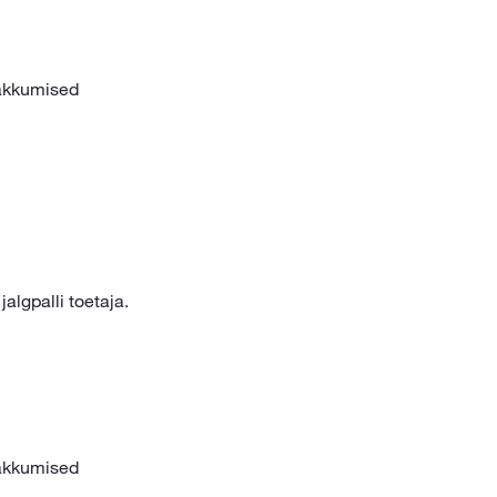
kkumised
algpalli toetaja.
kkumised