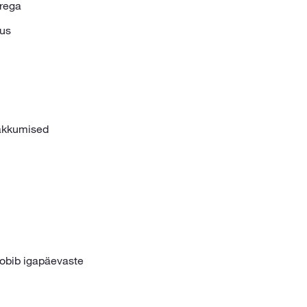
erega
tus
kkumised
sobib igapäevaste