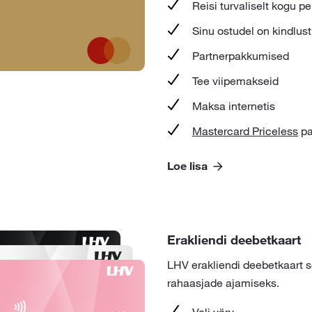
Reisi turvaliselt kogu p
Sinu ostudel on kindlus
Partnerpakkumised
Tee viipemakseid
Maksa internetis
Mastercard Priceless
pa
Loe lisa
Erakliendi deebetkaart
LHV erakliendi deebetkaart 
rahaasjade ajamiseks.
Vali värv