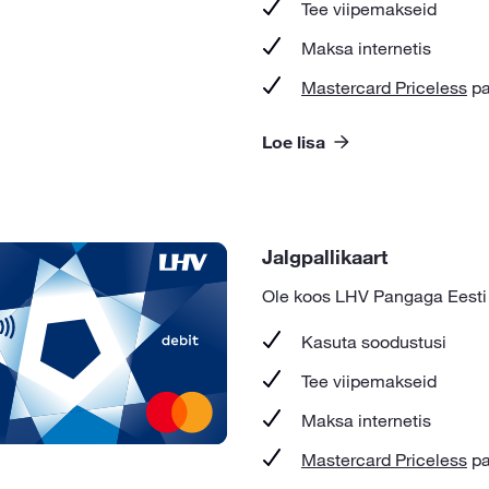
Tee viipemakseid
Maksa internetis
Mastercard Priceless
pa
Loe lisa
Jalgpallikaart
Ole koos LHV Pangaga Eesti j
Kasuta soodustusi
Tee viipemakseid
Maksa internetis
Mastercard Priceless
pa