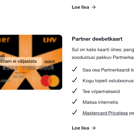
Loe lisa
Partner deebetkaart
Sul on kaks kaarti ühes: pang
soodustusi pakkuv Partnerkaa
Saa osa Partnerkaardi k
Kogu topelt ostuboonus
Tee viipemakseid
Maksa internetis
Mastercard Priceless
pa
Loe lisa