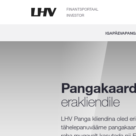
FINANTSPORTAAL
INVESTOR
IGAPÄEVAPAN
Pangakaard
erakliendile
LHV Panga kliendina oled eril
tähelepanuväärne pangakaar
raha mugavalt kasutada nii Ee