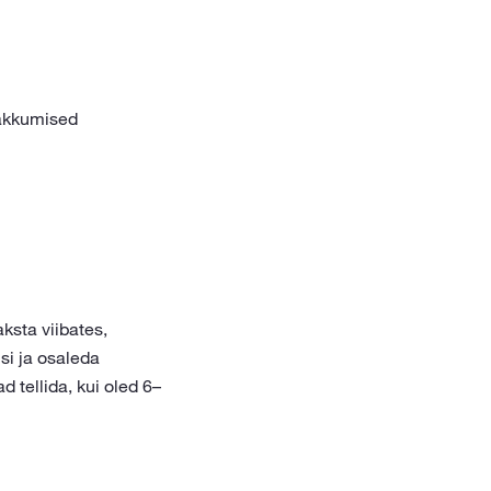
kkumised
sta viibates,
si ja osaleda
d tellida, kui oled 6–