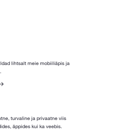
ldad lihtsalt meie mobiiliäpis ja
.
tne, turvaline ja privaatne viis
dides, äppides kui ka veebis.