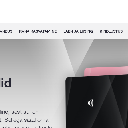
GANDUS
RAHA KASVATAMINE
LAEN JA LIISING
KINDLUSTUS
id
ine, sest sul on
t. Sellega saad oma
stis, välismaal kui ka