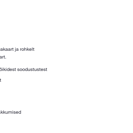
akaart ja rohkelt
rt.
õikidest soodustustest
t
kkumised