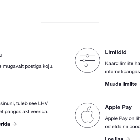
Limiidid
u
Kaardilimiite ha
 mugavalt postiga koju.
internetipangas
Muuda limiite
 sinuni, tuleb see LHV
Apple Pay
netipangas aktiveerida.
Apple Pay on lih
erida
ostelda nii poo
Loe lisa