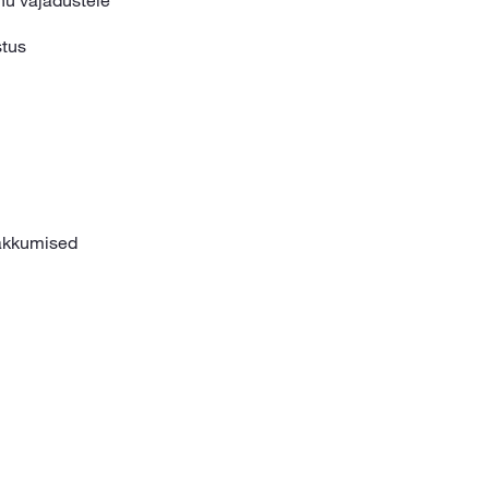
nu vajadustele
stus
kkumised