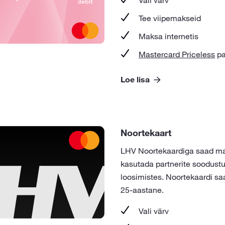
Tee viipemakseid
Maksa internetis
Mastercard Priceless
pa
Loe lisa
Noortekaart
LHV Noortekaardiga saad mak
kasutada partnerite soodustu
loosimistes. Noortekaardi saa
25-aastane.
Vali värv