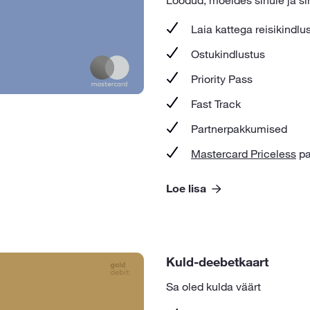
Loodud, mõeldes sinule ja si
Laia kattega reisikindlu
Ostukindlustus
Priority Pass
Fast Track
Partnerpakkumised
Mastercard Priceless
pa
Loe lisa
Kuld-deebetkaart
Sa oled kulda väärt