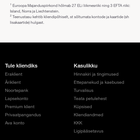
1
Euroopa Majanduspiirkond hõlmab 27 ELi liikmesriiki ning 3 EFTA riiki:
Island, Norra ja Liechtenstein.
2
Teenustasu kehtib kliendipõhiselt, st sõltumata kontode ja kaartide (sh
lisakaartide) hulgast.
Tule kliendiks
Kasulikku
Eraklient
Hinnakiri ja tingimused
Äriklient
Ettepanekud ja kaebused
Noortepank
Turvalisus
Lapsekonto
Teata petulehest
Premium klient
Küpsised
Privaatpangandus
Kliendiandmed
Ava konto
KKK
Ligipääsetavus