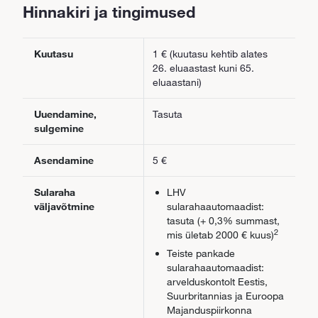
Hinnakiri ja tingimused
Kuutasu
1 € (kuutasu kehtib alates
26. eluaastast kuni 65.
eluaastani)
Uuendamine,
Tasuta
sulgemine
Asendamine
5 €
Sularaha
LHV
väljavõtmine
sularahaautomaadist:
tasuta (+ 0,3% summast,
2
mis ületab 2000 € kuus)
Teiste pankade
sularahaautomaadist:
arvelduskontolt Eestis,
Suurbritannias ja Euroopa
Majanduspiirkonna