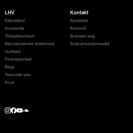
LHV
Kontakt
Ettevõttest
Kontaktid
Investorile
Kontorid
Tööpakkumised
Broneeri aeg
Kliendiandmete töötlemine
Sularahaautomaadid
Uudised
Finantsportaal
Blogi
Teenuste seis
lhv.ai