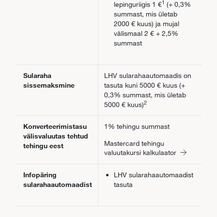
1
lepinguriigis 1 €
(+ 0,3%
summast, mis ületab
2000 € kuus) ja mujal
välismaal 2 € + 2,5%
summast
Sularaha
LHV sularahaautomaadis on
sissemaksmine
tasuta kuni 5000 € kuus (+
0,3% summast, mis ületab
2
5000 € kuus)
Konverteerimistasu
1% tehingu summast
välisvaluutas tehtud
Mastercard tehingu
tehingu eest
valuutakursi kalkulaator
Infopäring
LHV sularahaautomaadist
sularahaautomaadist
tasuta