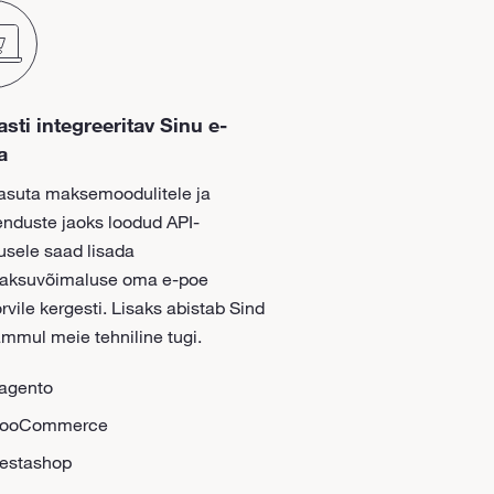
asti integreeritav Sinu e-
a
tasuta maksemoodulitele ja
enduste jaoks loodud API-
tusele saad lisada
maksuvõimaluse oma e-poe
rvile kergesti. Lisaks abistab Sind
ammul meie tehniline tugi.
agento
ooCommerce
restashop