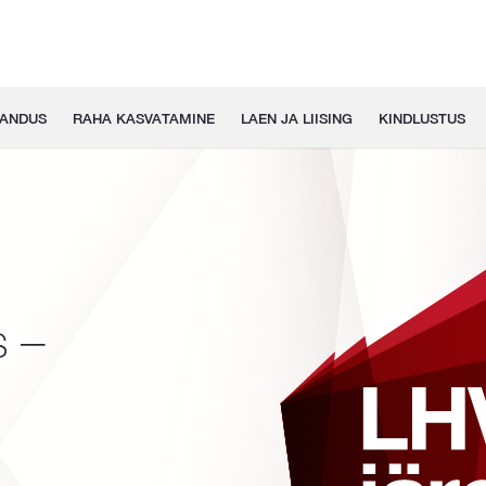
GANDUS
RAHA KASVATAMINE
LAEN JA LIISING
KINDLUSTUS
s –