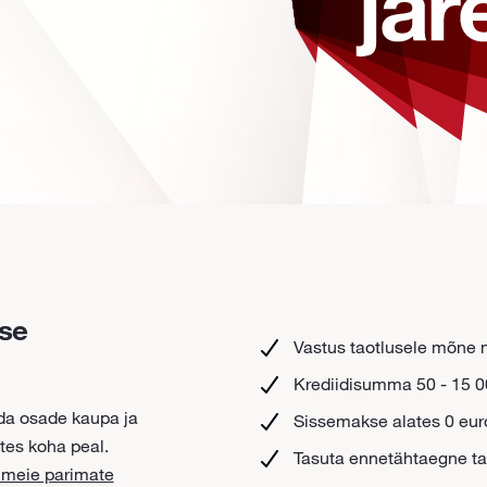
se
Vastus taotlusele mõne 
Krediidisumma 50 - 15 0
da osade kaupa ja
Sissemakse alates 0 eur
tes koha peal.
Tasuta ennetähtaegne t
u meie parimate