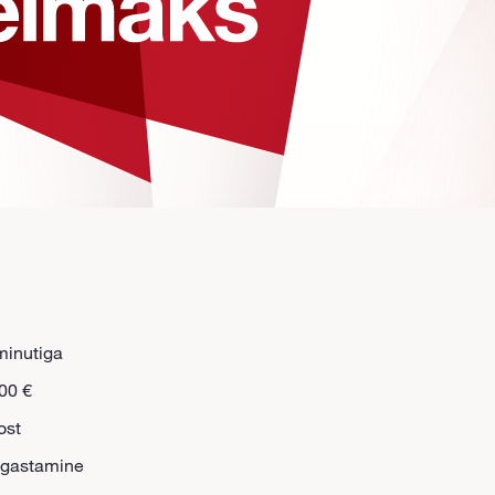
minutiga
00 €
ost
agastamine