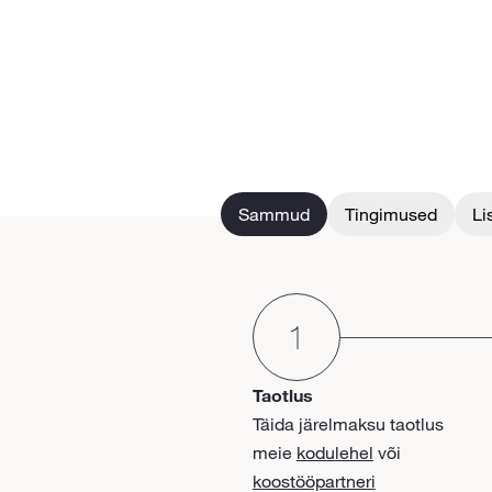
Sammud
Tingimused
Li
Taotlus
Täida järelmaksu taotlus
meie
kodulehel
või
koostööpartneri