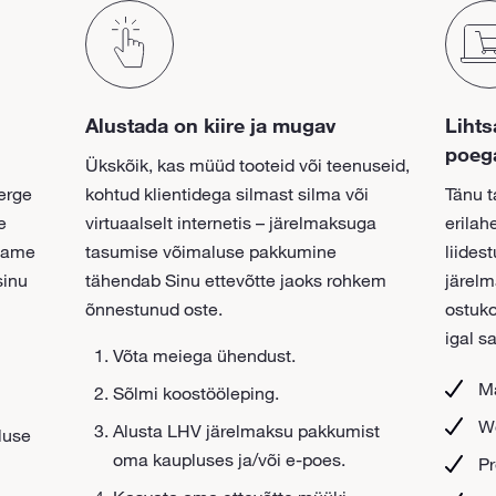
Alustada on kiire ja mugav
Lihts
poeg
Ükskõik, kas müüd tooteid või teenuseid,
erge
kohtud klientidega silmast silma või
Tänu 
e
virtuaalselt internetis – järelmaksuga
erilah
oiame
tasumise võimaluse pakkumine
liides
sinu
tähendab Sinu ettevõtte jaoks rohkem
järel
õnnestunud oste.
ostuko
igal s
Võta meiega ühendust.
M
Sõlmi koostööleping.
W
Alusta LHV järelmaksu pakkumist
luse
oma kaupluses ja/või e-poes.
P