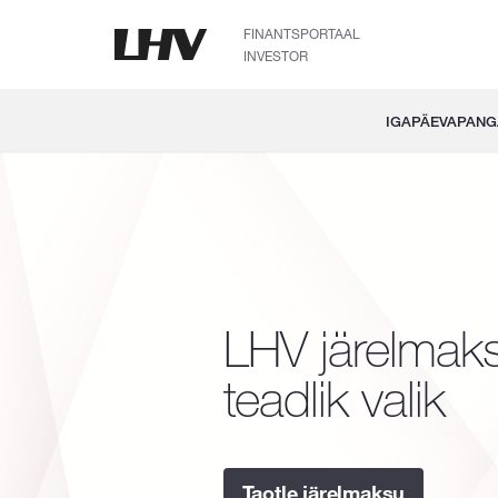
FINANTSPORTAAL
INVESTOR
IGAPÄEVAPAN
LHV järelmak
teadlik valik
Taotle järelmaksu