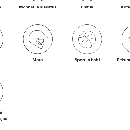
a
Mööbel ja sisustus
Ehitus
Kütt
Moto
Sport ja hobi
Reisim
d,
ajad