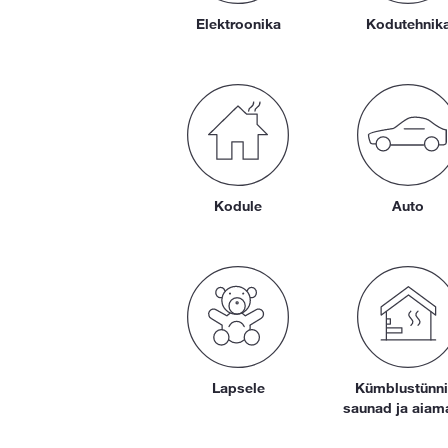
Elektroonika
Kodutehnik
Kodule
Auto
Lapsele
Kümblustünni
saunad ja aiam