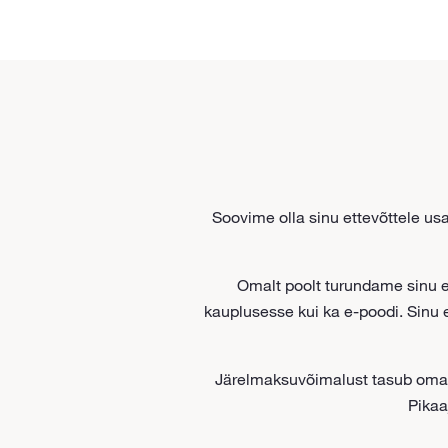
Soovime olla sinu ettevõttele us
Omalt poolt turundame sinu et
kauplusesse kui ka e-poodi. Sinu 
Järelmaksuvõimalust tasub oma k
Pikaa