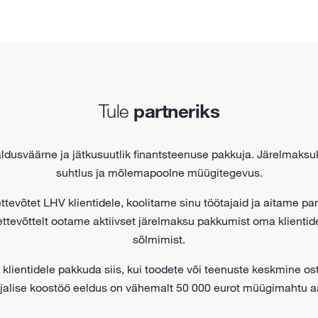
Tule
partneriks
aldusväärne ja jätkusuutlik finantsteenuse pakkuja. Järelmak
suhtlus ja mõlemapoolne müügitegevus.
tevõtet LHV klientidele, koolitame sinu töötajaid ja aitame pa
ettevõttelt ootame aktiivset järelmaksu pakkumist oma klientide
sõlmimist.
lientidele pakkuda siis, kui toodete või teenuste keskmine 
jalise koostöö eeldus on vähemalt 50 000 eurot müügimahtu a