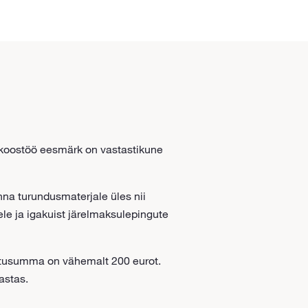
sukoostöö eesmärk on vastastikune
nna turundusmaterjale üles nii
le ja igakuist järelmaksulepingute
ostusumma on vähemalt 200 eurot.
astas.