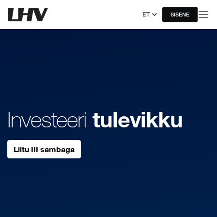
ET
SISENE
tulevikku
Investeeri
Liitu III sambaga