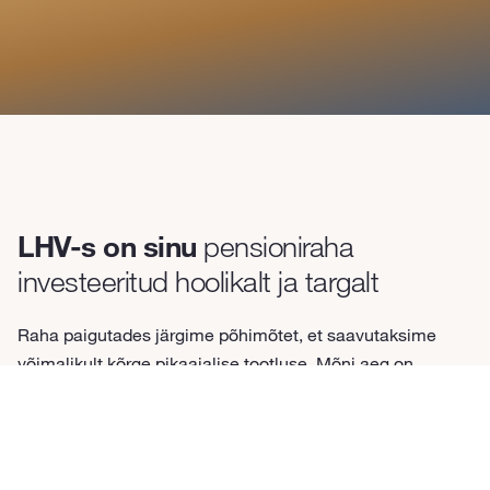
LHV-s on sinu
pensioniraha
investeeritud hoolikalt ja targalt
Raha paigutades järgime põhimõtet, et saavutaksime
võimalikult kõrge pikaajalise tootluse. Mõni aeg on
investeerimiseks parem kui teine ning selle alusel me
valime, kuidas raha investeerida ja kui palju riskida.
Riskimine on osa investeerimisest, sest ainult nii on
võimalik raha kasvatada ja seda inflatsiooni vastu kaitsta.