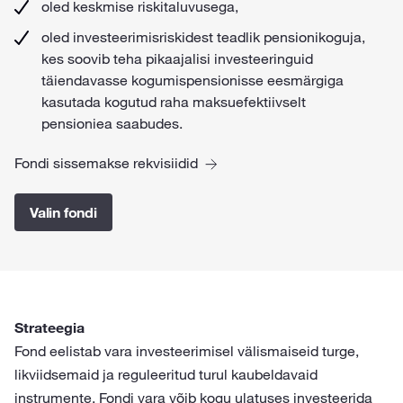
oled keskmise riskitaluvusega,
oled investeerimisriskidest teadlik pensionikoguja,
kes soovib teha pikaajalisi investeeringuid
täiendavasse kogumispensionisse eesmärgiga
kasutada kogutud raha maksuefektiivselt
pensioniea saabudes.
Fondi sissemakse rekvisiidid
Valin fondi
Strateegia
Fond eelistab vara investeerimisel välismaiseid turge,
likviidsemaid ja reguleeritud turul kaubeldavaid
instrumente. Fondi vara võib kogu ulatuses investeerida