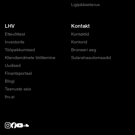
Ligipääsetavus
LHV
Kontakt
Ettevõttest
Kontaktid
Investorile
Kontorid
Tööpakkumised
Broneeri aeg
Kliendiandmete töötlemine
Sularahaautomaadid
Uudised
Finantsportaal
Blogi
Teenuste seis
lhv.ai