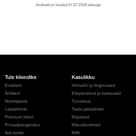
Andmed on toodud 31.07.2026 seisuga
Tule kliendiks
Kasulikku
Eraklient
Hinnakiri ja tingimused
Äriklient
Ettepanekud ja kaebused
Noortepank
Turvalisus
Lapsekonto
Teata petulehest
Premium klient
Küpsised
Privaatpangandus
Kliendiandmed
Ava konto
KKK