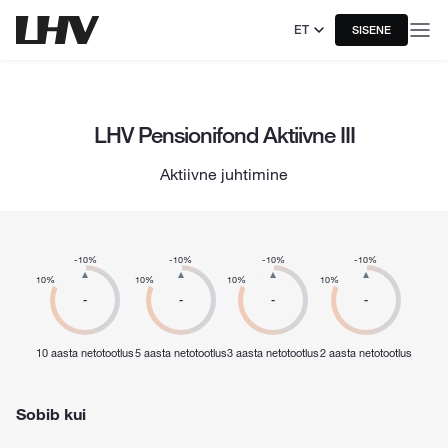
ET
SISENE
LHV Pensionifond Aktiivne III
Aktiivne juhtimine
-10%
-10%
-10%
-10%
10%
10%
10%
10%
-
-
-
-
10 aasta netotootlus
5 aasta netotootlus
3 aasta netotootlus
2 aasta netotootlus
Sobib kui