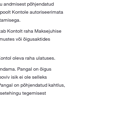
su andmisest põhjendatud
poolt Kontole autoriseerimata
atamisega.
tab Kontolt raha Maksejuhise
imustes või õigusaktides
Kontol oleva raha ulatuses.
õendama. Pangal on õigus
iv isik ei ole selleks
angal on põhjendatud kahtlus,
aksetehingu tegemisest