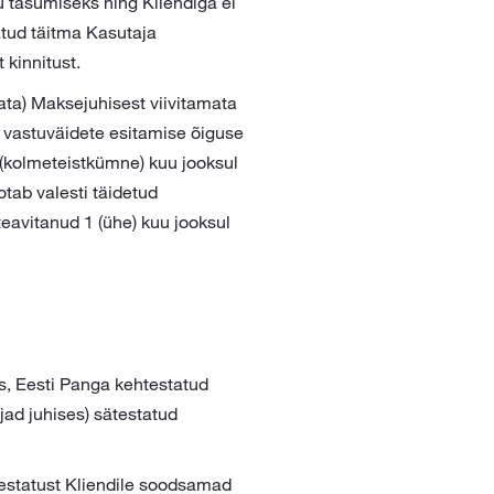
u tasumiseks ning Kliendiga ei
tatud täitma Kasutaja
 kinnitust.
ata) Maksejuhisest viivitamata
a vastuväidete esitamise õiguse
3 (kolmeteistkümne) kuu jooksul
otab valesti täidetud
teavitanud 1 (ühe) kuu jooksul
s, Eesti Panga kehtestatud
jad juhises) sätestatud
testatust Kliendile soodsamad