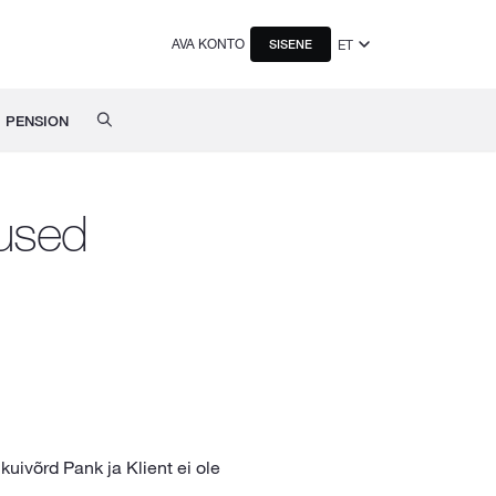
AVA KONTO
ET
SISENE
PENSION
mused
uivõrd Pank ja Klient ei ole