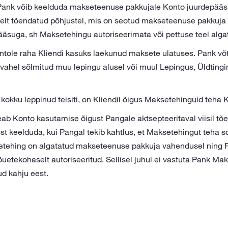
Pank võib keelduda makseteenuse pakkujale Konto juurdepää
elt tõendatud põhjustel, mis on seotud makseteenuse pakkuja 
pääsuga, sh Maksetehingu autoriseerimata või pettuse teel alg
ntole raha Kliendi kasuks laekunud maksete ulatuses. Pank võ
a vahel sõlmitud muu lepingu alusel või muul Lepingus, Üldting
e kokku leppinud teisiti, on Kliendil õigus Maksetehinguid teha 
peab Konto kasutamise õigust Pangale aktsepteeritaval viisil t
 keelduda, kui Pangal tekib kahtlus, et Maksetehingut teha soov
setehing on algatatud makseteenuse pakkuja vahendusel ning P
õuetekohaselt autoriseeritud. Sellisel juhul ei vastuta Pank M
ud kahju eest.