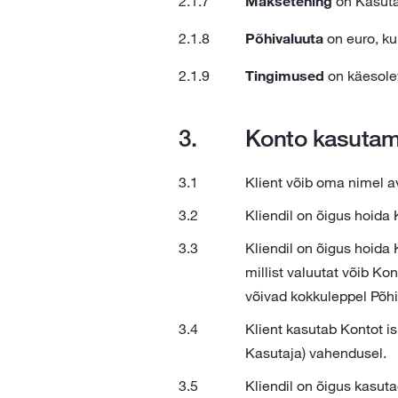
Maksetehing
on Kasutaj
Põhivaluuta
on euro, kui
Tingimused
on käesole
Konto kasutam
Klient võib oma nimel av
Kliendil on õigus hoida 
Kliendil on õigus hoida 
millist valuutat võib Ko
võivad kokkuleppel Põhi
Klient kasutab Kontot is
Kasutaja) vahendusel.
Kliendil on õigus kasut