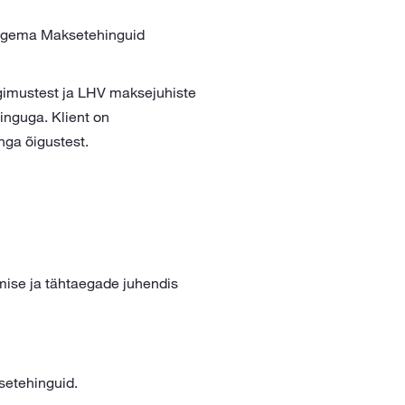
 tegema Maksetehinguid
ngimustest ja LHV maksejuhiste
inguga. Klient on
nga õigustest.
ise ja tähtaegade juhendis
ksetehinguid.