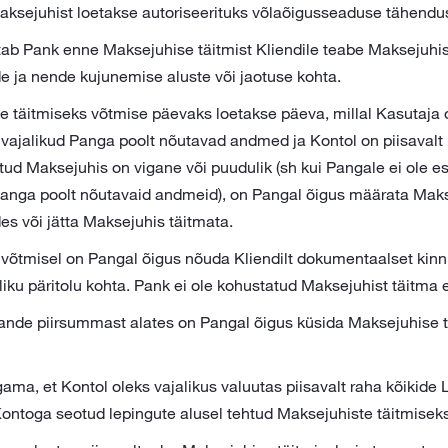
aksejuhist loetakse autoriseerituks võlaõigusseaduse tähendu
ab Pank enne Maksejuhise täitmist Kliendile teabe Maksejuhis
e ja nende kujunemise aluste või jaotuse kohta.
 täitmiseks võtmise päevaks loetakse päeva, millal Kasutaja 
vajalikud Panga poolt nõutavad andmed ja Kontol on piisavalt
tud Maksejuhis on vigane või puudulik (sh kui Pangale ei ole e
 Panga poolt nõutavaid andmeid), on Pangal õigus määrata Makse
s või jätta Maksejuhis täitmata.
 võtmisel on Pangal õigus nõuda Kliendilt dokumentaalset kin
iku päritolu kohta. Pank ei ole kohustatud Maksejuhist täitma 
ande piirsummast alates on Pangal õigus küsida Maksejuhise t
ama, et Kontol oleks vajalikus valuutas piisavalt raha kõikide 
Kontoga seotud lepingute alusel tehtud Maksejuhiste täitmisek