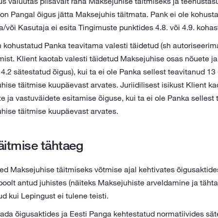
kus valuutas piisavalt raha Maksejuhise täitmiseks ja teenustas
i, on Pangal õigus jätta Maksejuhis täitmata. Pank ei ole kohus
a/või Kasutaja ei esita Tingimuste punktides 4.8. või 4.9. kohast
on kohustatud Panka teavitama valesti täidetud (sh autoriseerim
mist. Klient kaotab valesti täidetud Maksejuhise osas nõuete j
4.2 sätestatud õigus), kui ta ei ole Panka sellest teavitanud 1
hise täitmise kuupäevast arvates. Juriidilisest isikust Klient ka
ja vastuväidete esitamise õiguse, kui ta ei ole Panka sellest 
uhise täitmise kuupäevast arvates.
äitmise tähtaeg
d Maksejuhise täitmiseks võtmise ajal kehtivates õigusaktide
oolt antud juhistes (näiteks Maksejuhiste arveldamine ja tähta
d kui Lepingust ei tulene teisti.
ada õigusaktides ja Eesti Panga kehtestatud normatiivides sä