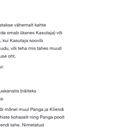
tatakse vähemalt kahte
mida omab üksnes Kasutaja) või
 kui Kasutaja soovib
audu, või teha mis tahes muud
use oht.
i:
skanalis (näiteks
a.
või mõnel muul Panga ja Kliendi
uhiste kohaselt ning Panga poolt
liendi tahe. Nimetatud