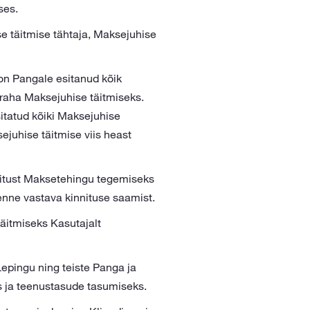
ses.
e täitmise tähtaja, Maksejuhise
on Pangale esitanud kõik
 raha Maksejuhise täitmiseks.
sitatud kõiki Maksejuhise
juhise täitmise viis heast
nitust Maksetehingu tegemiseks
enne vastava kinnituse saamist.
äitmiseks Kasutajalt
Lepingu ning teiste Panga ja
s ja teenustasude tasumiseks.