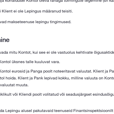
a korraldusel Kontol oleva rahaga toimingute tegemine (sh kaa
 Klient ei ole Lepingus määranud teisiti.
vad makseteenuse lepingu tingimused.
ine
ada mitu Kontot, kui see ei ole vastuolus kehtivate õigusaktid
Kontol üksnes talle kuuluvat vara.
Kontol eurosid ja Panga poolt noteeritavat valuutat. Klient ja 
ntol hoida. Klient ja Pank lepivad kokku, milline valuuta on Kont
valuutat muuta.
iklikult või Kliendi poolt volitatud või seadusjärgset esindusõig
ada Lepingu alusel pakutavaid teenuseid Finantsinspektsiooni