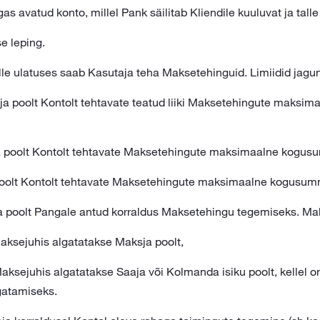
s avatud konto, millel Pank säilitab Kliendile kuuluvat ja talle
 leping.
le ulatuses saab Kasutaja teha Maksetehinguid. Limiidid jagu
a poolt Kontolt tehtavate teatud liiki Maksetehingute maksim
 poolt Kontolt tehtavate Maksetehingute maksimaalne kogus
oolt Kontolt tehtavate Maksetehingute maksimaalne kogusum
 poolt Pangale antud korraldus Maksetehingu tegemiseks. Ma
aksejuhis algatatakse Maksja poolt,
ksejuhis algatatakse Saaja või Kolmanda isiku poolt, kellel o
gatamiseks.