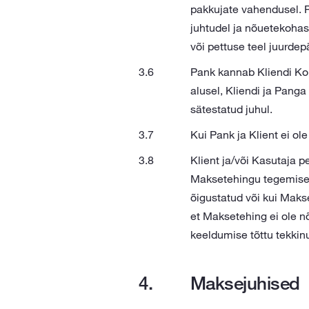
pakkujate vahendusel. 
juhtudel ja nõuetekohas
või pettuse teel juurde
Pank kannab Kliendi Ko
alusel, Kliendi ja Pang
sätestatud juhul.
Kui Pank ja Klient ei ol
Klient ja/või Kasutaja 
Maksetehingu tegemisest
õigustatud või kui Mak
et Maksetehing ei ole n
keeldumise tõttu tekkin
Maksejuhised