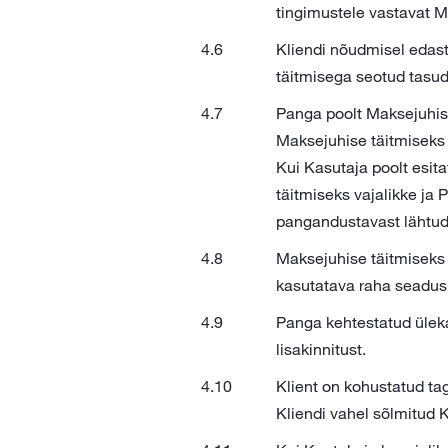
tingimustele vastavat M
Kliendi nõudmisel edast
täitmisega seotud tasud
Panga poolt Maksejuhise
Maksejuhise täitmiseks 
Kui Kasutaja poolt esita
täitmiseks vajalikke ja
pangandustavast lähtude
Maksejuhise täitmiseks
kasutatava raha seadusl
Panga kehtestatud ülek
lisakinnitust.
Klient on kohustatud tag
Kliendi vahel sõlmitud 