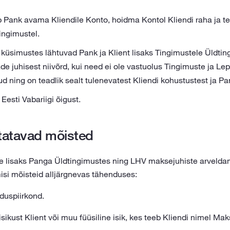
b Pank avama Kliendile Konto, hoidma Kontol Kliendi raha ja
ingimustel.
küsimustes lähtuvad Pank ja Klient lisaks Tingimustele Üldti
e juhisest niivõrd, kui need ei ole vastuolus Tingimuste ja Lep
 ning on teadlik sealt tulenevatest Kliendi kohustustest ja Pa
esti Vabariigi õigust.
tatavad mõisted
e lisaks Panga Üldtingimustes ning LHV maksejuhiste arveldam
isi mõisteid alljärgnevas tähenduses:
uspiirkond.
isikust Klient või muu füüsiline isik, kes teeb Kliendi nimel Ma