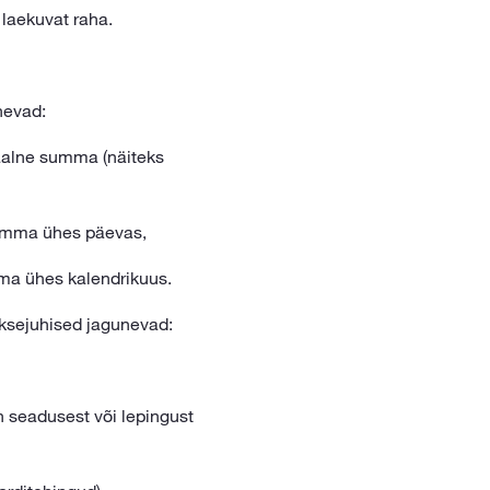
 laekuvat raha.
nevad:
aalne summa (näiteks
umma ühes päevas,
ma ühes kalendrikuus.
ksejuhised jagunevad:
n seadusest või lepingust