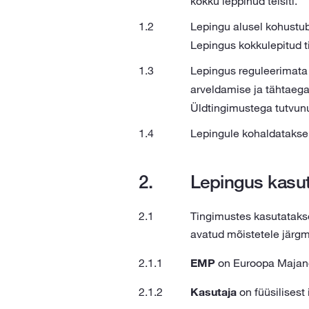
kokku leppinud teisiti.
Lepingu alusel kohustu
Lepingus kokkulepitud t
Lepingus reguleerimata 
arveldamise ja tähtaegad
Üldtingimustega tutvunud
Lepingule kohaldatakse E
Lepingus kasu
Tingimustes kasutataks
avatud mõistetele järgm
EMP
on Euroopa Majand
Kasutaja
on füüsilisest 