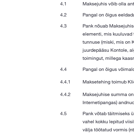
Maksejuhis võib olla a
Pangal on õigus eeldada,
Pank nõuab Maksejuhise 
elementi, mis kuuluvad 
tunnuse (miski, mis on 
juurdepääsu Kontole, al
toimingut, millega kaa
Pangal on õigus võimald
Maksetehing toimub Kli
Maksejuhise summa on m
Internetipangas) andnu
Pank võtab täitmiseks ü
vahel kokku lepitud viis
välja töötatud vormis (n