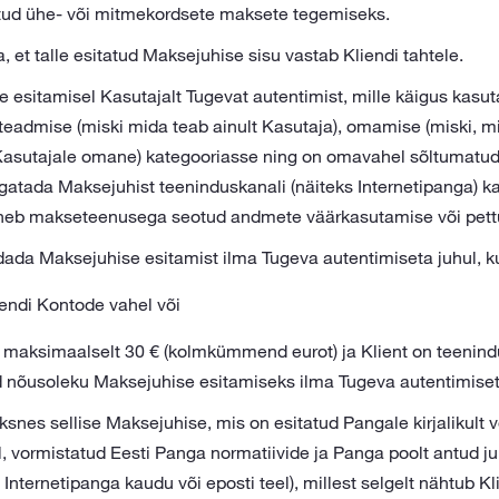
ntud ühe- või mitmekordsete maksete tegemiseks.
 et talle esitatud Maksejuhise sisu vastab Kliendi tahtele.
esitamisel Kasutajalt Tugevat autentimist, mille käigus kasu
teadmise (miski mida teab ainult Kasutaja), omamise (miski, 
Kasutajale omane) kategooriasse ning on omavahel sõltumatud,
gatada Maksejuhist teeninduskanali (näiteks Internetipanga) k
sneb makseteenusega seotud andmete väärkasutamise või pett
ada Maksejuhise esitamist ilma Tugeva autentimiseta juhul, ku
endi Kontode vahel või
aksimaalselt 30 € (kolmkümmend eurot) ja Klient on teenindu
d nõusoleku Maksejuhise esitamiseks ilma Tugeva autentimiset
ksnes sellise Maksejuhise, mis on esitatud Pangale kirjalikult 
il, vormistatud Eesti Panga normatiivide ja Panga poolt antud j
t Internetipanga kaudu või eposti teel), millest selgelt nähtub K