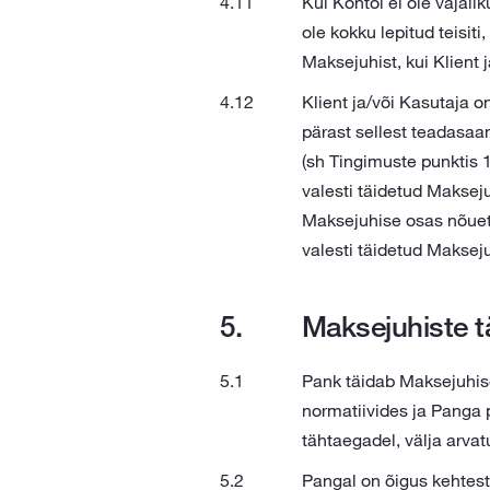
Kui Kontol ei ole vajali
ole kokku lepitud teisit
Maksejuhist, kui Klient j
Klient ja/või Kasutaja 
pärast sellest teadasaa
(sh Tingimuste punktis 1
valesti täidetud Makseju
Maksejuhise osas nõuete 
valesti täidetud Maksej
Maksejuhiste t
Pank täidab Maksejuhise
normatiivides ja Panga p
tähtaegadel, välja arvatu
Pangal on õigus kehtest