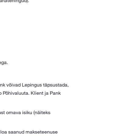
rditehingud).
ega.
Pank võivad Lepingus täpsustada,
o Põhivaluuta. Klient ja Pank
ust omava isiku (näiteks
lt loa saanud makseteenuse