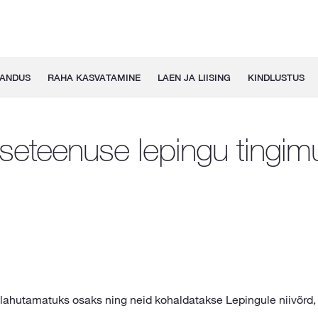
GANDUS
RAHA KASVATAMINE
LAEN JA LIISING
KINDLUSTUS
eteenuse lepingu tingi
ahutamatuks osaks ning neid kohaldatakse Lepingule niivõrd, k