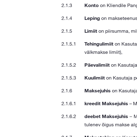
Konto
on Kliendile Panga
Leping
on makseteenuse
Limiit
on piirsumma, mil
Tehingulimiit
on Kasutaj
välkmakse limiit),
Päevalimiit
on Kasutaja
Kuulimiit
on Kasutaja p
Maksejuhis
on Kasutaja
kreedit Maksejuhis
– M
deebet Maksejuhis
− Ma
tulenev õigus makse al