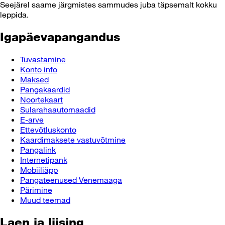
Seejärel saame järgmistes sammudes juba täpsemalt kokku
leppida.
Igapäevapangandus
Tuvastamine
Konto info
Maksed
Pangakaardid
Noortekaart
Sularahaautomaadid
E-arve
Ettevõtluskonto
Kaardimaksete vastuvõtmine
Pangalink
Internetipank
Mobiiliäpp
Pangateenused Venemaaga
Pärimine
Muud teemad
Laen ja liising