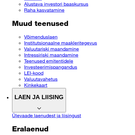
Alustava investori baaskursus
Raha kasvatamine
Muud teenused
Võimenduslaen
Institutsionaalne maakleritegevus
Valuutariski maandamine
Intressiriski maandamine
Teenused emitentidele
Investeerimispangandus
LEI-kood
Valuutavahetus
Kinkekaart
LAEN JA LIISING
Ülevaade laenudest ja liisingust
Eralaenud