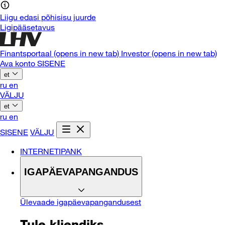
Liigu edasi põhisisu juurde
Ligipääsetavus
Finantsportaal
(opens in new tab)
Investor
(opens in new tab)
Ava konto
SISENE
et
ru
en
VÄLJU
et
ru
en
SISENE
VÄLJU
INTERNETIPANK
IGAPÄEVAPANGANDUS
Ülevaade igapäevapangandusest
Tule kliendiks