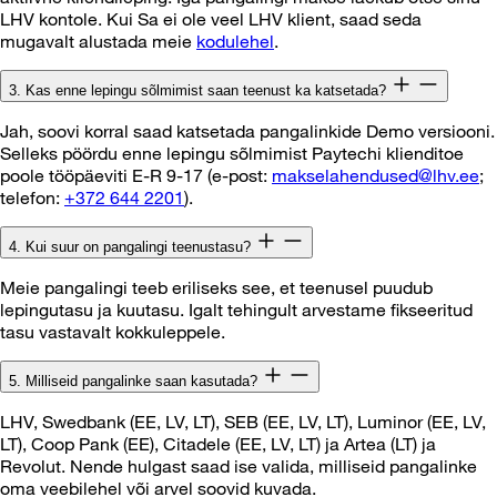
LHV kontole. Kui Sa ei ole veel LHV klient, saad seda
mugavalt alustada meie
kodulehel
.
3. Kas enne lepingu sõlmimist saan teenust ka katsetada?
Jah, soovi korral saad katsetada pangalinkide Demo versiooni.
Selleks pöördu enne lepingu sõlmimist Paytechi klienditoe
poole tööpäeviti E-R 9-17 (e-post:
makselahendused@lhv.ee
;
telefon:
+372 644 2201
).
4. Kui suur on pangalingi teenustasu?
Meie pangalingi teeb eriliseks see, et teenusel puudub
lepingutasu ja kuutasu. Igalt tehingult arvestame fikseeritud
tasu vastavalt kokkuleppele.
5. Milliseid pangalinke saan kasutada?
LHV, Swedbank (EE, LV, LT), SEB (EE, LV, LT), Luminor (EE, LV,
LT), Coop Pank (EE), Citadele (EE, LV, LT) ja Artea (LT) ja
Revolut. Nende hulgast saad ise valida, milliseid pangalinke
oma veebilehel või arvel soovid kuvada.