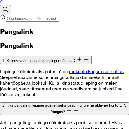
Pangalink
Pangalink
1. Kuidas saan pangalingi lepingut sõlmida?
Lepingu sõlmimiseks palun täida
maksete kogumise taotlus
.
Seejärel saadame sulle lepingu allkirjastamiseks hiljemalt
kahe tööpäeva jooksul. Kui allkirjastatud leping on meieni
jõudnud, saad täpsemad teenuse seadistamise juhised ühe
tööpäeva jooksul.
2. Kas pangalingi lepingu sõlmimiseks peab mul olema aktiivne konto LHV
Pangas?
Jah, pangalingi lepingu sõlmimiseks peab sul olema LHV-s
aktiivne kliendileping. Iga pangalingi makse laekub otse sinu