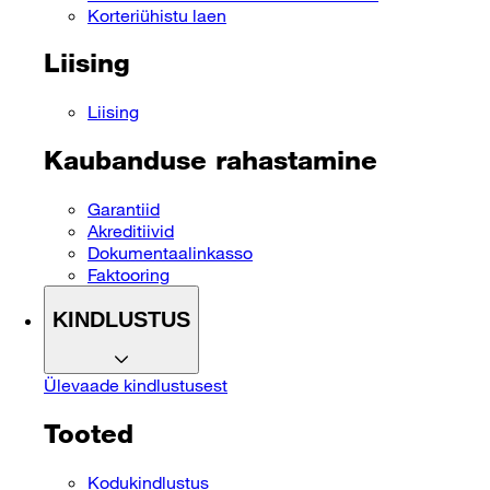
Korteriühistu laen
Liising
Liising
Kaubanduse rahastamine
Garantiid
Akreditiivid
Dokumentaalinkasso
Faktooring
KINDLUSTUS
Ülevaade kindlustusest
Tooted
Kodukindlustus