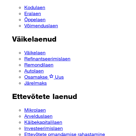
Kodulaen
Eralaen
Õppelaen
Võimenduslaen
Väikelaenud
Väikelaen
Refinantseerimislaen
Remondilaen
Autolaen
Osamakse
Uus
Järelmaks
Ettevõtete laenud
Mikrolaen
Arvelduslaen
Käibekapitalilaen
Investeerimislaen
Ettevõtete omandamise rahastamine