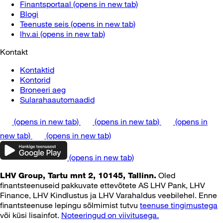
Finantsportaal
(opens in new tab)
Blogi
Teenuste seis
(opens in new tab)
lhv.ai
(opens in new tab)
Kontakt
Kontaktid
Kontorid
Broneeri aeg
Sularahaautomaadid
(opens in new tab)
(opens in new tab)
(opens in
new tab)
(opens in new tab)
(opens in new tab)
Oled
LHV Group, Tartu mnt 2, 10145, Tallinn.
finantsteenuseid pakkuvate ettevõtete AS LHV Pank, LHV
Finance, LHV Kindlustus ja LHV Varahaldus veebilehel. Enne
finantsteenuse lepingu sõlmimist tutvu
teenuse tingimustega
või küsi lisainfot.
Noteeringud on viivitusega.