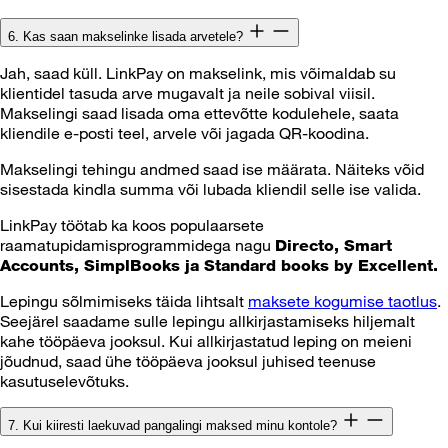
6. Kas saan makselinke lisada arvetele?
Jah, saad küll. LinkPay on makselink, mis võimaldab su
klientidel tasuda arve mugavalt ja neile sobival viisil.
Makselingi saad lisada oma ettevõtte kodulehele, saata
kliendile e-posti teel, arvele või jagada QR-koodina.
Makselingi tehingu andmed saad ise määrata. Näiteks võid
sisestada kindla summa või lubada kliendil selle ise valida.
LinkPay töötab ka koos populaarsete
raamatupidamisprogrammidega nagu
Directo, Smart
Accounts, SimplBooks ja Standard books by Excellent.
Lepingu sõlmimiseks täida lihtsalt
maksete kogumise taotlus
.
Seejärel saadame sulle lepingu allkirjastamiseks hiljemalt
kahe tööpäeva jooksul. Kui allkirjastatud leping on meieni
jõudnud, saad ühe tööpäeva jooksul juhised teenuse
kasutuselevõtuks.
7. Kui kiiresti laekuvad pangalingi maksed minu kontole?