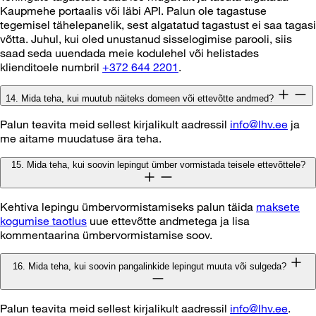
Kaupmehe portaalis või läbi API. Palun ole tagastuse
tegemisel tähelepanelik, sest algatatud tagastust ei saa tagasi
võtta. Juhul, kui oled unustanud sisselogimise parooli, siis
saad seda uuendada meie kodulehel või helistades
klienditoele numbril
+372 644 2201
.
14. Mida teha, kui muutub näiteks domeen või ettevõtte andmed?
Palun teavita meid sellest kirjalikult aadressil
info@lhv.ee
ja
me aitame muudatuse ära teha.
15. Mida teha, kui soovin lepingut ümber vormistada teisele ettevõttele?
Kehtiva lepingu ümbervormistamiseks palun täida
maksete
kogumise taotlus
uue ettevõtte andmetega ja lisa
kommentaarina ümbervormistamise soov.
16. Mida teha, kui soovin pangalinkide lepingut muuta või sulgeda?
Palun teavita meid sellest kirjalikult aadressil
info@lhv.ee
.