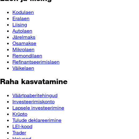
Kodulaen
Eralaen
Liising
Autolaen
Järelmaks
Osamakse
Mikrolaen
Remondilaen
Refinantseerimislaen
Väikelaen
Raha kasvatamine
Väärtpaberitehingud
Investeerimiskonto
Lapsele investeerimine
Krüpto
Tulude deklareerimine
LEI-kood
Trader
Hoiused