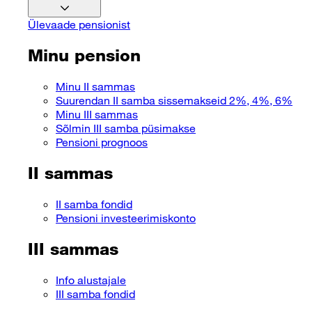
Ülevaade pensionist
Minu pension
Minu II sammas
Suurendan II samba sissemakseid 2%, 4%, 6%
Minu III sammas
Sõlmin III samba püsimakse
Pensioni prognoos
II sammas
II samba fondid
Pensioni investeerimiskonto
III sammas
Info alustajale
III samba fondid