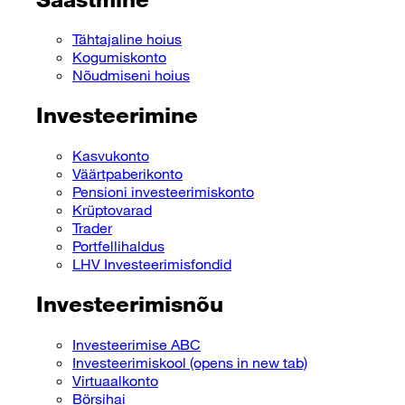
Tähtajaline hoius
Kogumiskonto
Nõudmiseni hoius
Investeerimine
Kasvukonto
Väärtpaberikonto
Pensioni investeerimiskonto
Krüptovarad
Trader
Portfellihaldus
LHV Investeerimisfondid
Investeerimisnõu
Investeerimise ABC
Investeerimiskool
(opens in new tab)
Virtuaalkonto
Börsihai