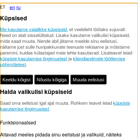
en
ru
ET
Küpsised
Me kasutame vajalikke küpsiseid
, et veebileht töötaks sujuvalt.
Need on alati sisselülitatud. Lisaks kasutame valikulisi küpsiseid,
mida saad muuta. Nende abil jätame meelde sinu eelistusi,
näitame just sulle huvipakkuvate teenuste reklaame ja mõistame
paremini, kuidas külastajad meie lehte kasutavad. Lisateavet leiad
küpsiste kasutamise tingimustest
ja
kliendiandmete töötlemise
põhimõtetest
.
Keeldu kõigist
Nõustu kõigiga
Muuda eelistusi
Halda valikulisi küpsiseid
Saad oma eelistusi igal ajal muuta. Rohkem teavet leiad
küpsiste
kasutamise tingimustest
.
Funktsionaalsed
Aitavad meeles pidada sinu eelistusi ja valikuid, näiteks