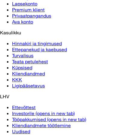
Lapsekonto
Premium klient
Privaatpangandus
Ava konto
Kasulikku
Hinnakiri ja tingimused
Ettepanekud ja kaebused
Turvalisus
Teata petulehest
Küpsised
Kliendiandmed
KKK
Ligipääsetavus
LHV
Ettevõttest
Investorile
(opens in new tab)
Tööpakkumised
(opens in new tab)
Kliendiandmete töötlemine
Uudised