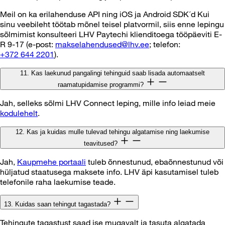
Meil on ka erilahenduse API ning iOS ja Android SDK´d Kui
sinu veebileht töötab mõnel teisel platvormil, siis enne lepingu
sõlmimist konsulteeri LHV Paytechi klienditoega tööpäeviti E-
R 9-17 (e-post:
makselahendused@lhv.ee
; telefon:
+372 644 2201
).
11. Kas laekunud pangalingi tehinguid saab lisada automaatselt
raamatupidamise programmi?
Jah, selleks sõlmi LHV Connect leping, mille info leiad meie
kodulehelt
.
12. Kas ja kuidas mulle tulevad tehingu algatamise ning laekumise
teavitused?
Jah,
Kaupmehe portaali
tuleb õnnestunud, ebaõnnestunud või
hüljatud staatusega maksete info. LHV äpi kasutamisel tuleb
telefonile raha laekumise teade.
13. Kuidas saan tehingut tagastada?
Tehingute tagastust saad ise mugavalt ja tasuta algatada