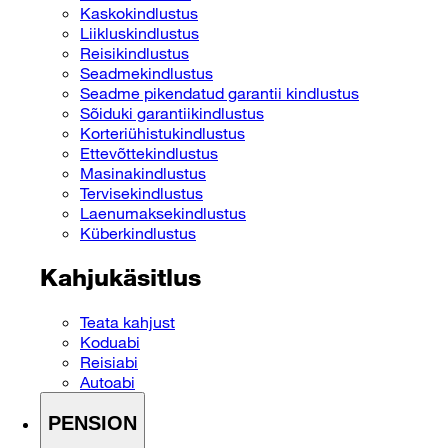
Kaskokindlustus
Liikluskindlustus
Reisikindlustus
Seadmekindlustus
Seadme pikendatud garantii kindlustus
Sõiduki garantiikindlustus
Korteriühistukindlustus
Ettevõttekindlustus
Masinakindlustus
Tervisekindlustus
Laenumaksekindlustus
Küberkindlustus
Kahjukäsitlus
Teata kahjust
Koduabi
Reisiabi
Autoabi
PENSION