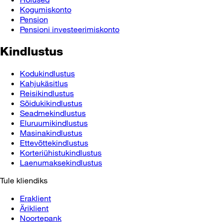
Kogumiskonto
Pension
Pensioni investeerimiskonto
Kindlustus
Kodukindlustus
Kahjukäsitlus
Reisikindlustus
Sõidukikindlustus
Seadmekindlustus
Eluruumikindlustus
Masinakindlustus
Ettevõttekindlustus
Korteriühistukindlustus
Laenumaksekindlustus
Tule kliendiks
Eraklient
Äriklient
Noortepank