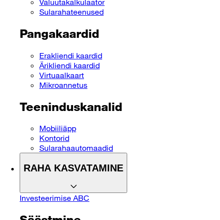
Valuutakalkulaator
Sularahateenused
Pangakaardid
Erakliendi kaardid
Ärikliendi kaardid
Virtuaalkaart
Mikroannetus
Teeninduskanalid
Mobiiliäpp
Kontorid
Sularahaautomaadid
RAHA KASVATAMINE
Investeerimise ABC
Säästmine