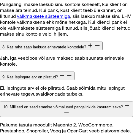
Pangalingi makse laekub sinu kontole koheselt, kui klient on
makse ära teinud. Kui pank, kust klient teeb ülekannet, on
liitunud
välkmaksete süsteemiga
, siis laekub makse sinu LHV
kontole välkmaksena ehk mõne hetkega. Kui kliendi pank ei
ole välkmaksete süsteemiga liitunud, siis jõuab kliendi tehtud
makse sinu kontole veidi hiljem.
8. Kas raha saab laekuda erinevatele kontodele?
Jah, iga veebipoe või arve maksed saab suunata erinevale
kontole.
9. Kas lepingute arv on piiratud?
Ei, lepingute arv ei ole piiratud. Saab sõlmida mitu lepingut
erinevate tegevusvaldkondade tarbeks.
10. Millised on seadistamise võimalused pangalinkide kasutamiseks?
Pakume tasuta moodulit Magento 2, WooCommerce,
Prestashop, Shoproller, Voog ja OpenCart veebiplatvormidele.