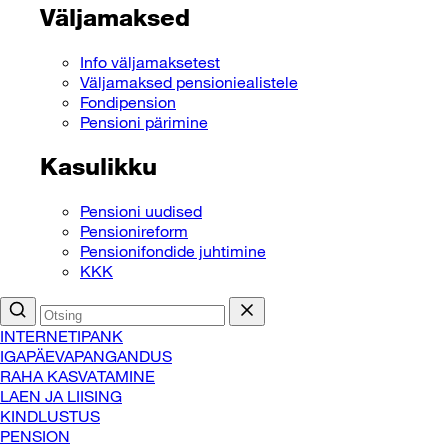
Väljamaksed
Info väljamaksetest
Väljamaksed pensioniealistele
Fondipension
Pensioni pärimine
Kasulikku
Pensioni uudised
Pensionireform
Pensionifondide juhtimine
KKK
INTERNETIPANK
IGAPÄEVAPANGANDUS
RAHA KASVATAMINE
LAEN JA LIISING
KINDLUSTUS
PENSION