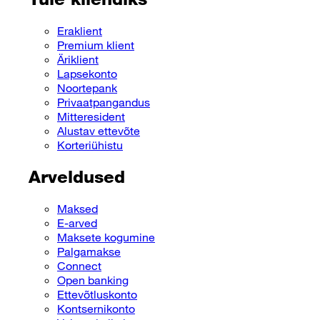
Eraklient
Premium klient
Äriklient
Lapsekonto
Noortepank
Privaatpangandus
Mitteresident
Alustav ettevõte
Korteriühistu
Arveldused
Maksed
E-arved
Maksete kogumine
Palgamakse
Connect
Open banking
Ettevõtluskonto
Kontsernikonto