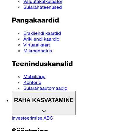
Valuutakalkulaator
Sularahateenused
Pangakaardid
Erakliendi kaardid
Ärikliendi kaardid
Virtuaalkaart
Mikroannetus
Teeninduskanalid
Mobiiliäpp
Kontorid
Sularahaautomaadid
RAHA KASVATAMINE
Investeerimise ABC
Säästmine