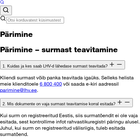
Pärimine
Pärimine – surmast teavitamine
1. Kuidas ja kes saab LHV-d lähedase surmast teavitada?
Kliendi surmast võib panka teavitada igaüks. Selleks helista
meie klienditoele
6 800 400
või saada e-kiri aadressil
parimine@lhv.ee
.
2. Mis dokumente on vaja surmast teavitamise korral esitada?
Kui surm on registreeritud Eestis, siis surmatõendit ei ole vaja
esitada, sest kontrollime infot rahvastikuregistri päringu alusel.
Juhul, kui surm on registreeritud välisriigis, tuleb esitada
surmatõend.