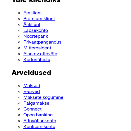
Eraklient
Premium klient
Äriklient
Lapsekonto
Noortepank
Privaatpangandus
Mitteresident
Alustav ettevõte
Korteriühistu
Arveldused
Maksed
E-arved
Maksete kogumine
Palgamakse
Connect
Open banking
Ettevõtluskonto
Kontsernikonto