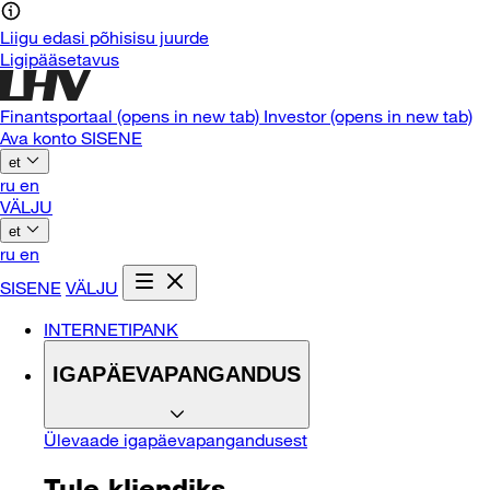
Liigu edasi põhisisu juurde
Ligipääsetavus
Finantsportaal
(opens in new tab)
Investor
(opens in new tab)
Ava konto
SISENE
et
ru
en
VÄLJU
et
ru
en
SISENE
VÄLJU
INTERNETIPANK
IGAPÄEVAPANGANDUS
Ülevaade igapäevapangandusest
Tule kliendiks