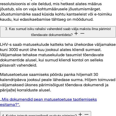
resolutsioonis ei ole öeldud, mis hetkest alates määrus
jõustub, siis on vaja kohtumäärusele jõustumismärget.
Jõustumismärke saad küsida kohtu kantseleist või e-toimiku
kaudu, kui edasikaebamise tähtaeg on möödunud.
3. Kas surnud isiku rahalisi vahendeid saab välja maksta ilma pärimist
tõendavate dokumentideta?
LHV-s saab matusekulude katteks teha ühekordse väljamakse
kuni 3000 eurot ühe kuu jooksul alates kliendi surmast.
Väljamakse tehakse matusekulude tasumist tõendavate
dokumentide alusel, kui surnud kliendi kontol on selleks
piisavalt vahendeid.
Matusetoetuse saamiseks pöördu panka hiljemalt 30
kalendripäeva jooksul peale lähedase surma. Hiljem toimuvad
väljamaksed üksnes pärimisõigust tõendava dokumendi ja
pärija(te) korralduste alusel.
„Mis dokumendid pean matusetoetuse taotlemiseks
esitama?“.
4. Kuidas toimub pensionifondi osakute pärimine?