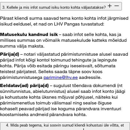
3. Kellele ja mis infot surnud isiku konto kohta väljastatakse?
Pärast kliendi surma saavad tema konto kohta infot järgmised
isikud eeldusel, et nad on LHV Pangas tuvastatud:
– saab infot selle kohta, kas ja
Matusekulu kandnud isik
millises summas on võimalik matusekulude katteks mõeldud
summa välja maksta.
– notari väljastatud pärimistunnistuse alusel saavad
Pärija(d)
pärijad infot kõigi kontol toimunud tehingute ja lepingute
kohta. Pärija võib esitada päringu iseseisvalt, sõltumata
teistest pärijatest. Selleks saada täpne soov koos
pärimistunnistusega
parimine@lhv.ee
aadressile.
– sugulust tõendava dokumendi (nt
Eeldatav(ad) pärija(d)
sünnitunnistus, abielutunnistus) alusel saab infot konto jäägi
ja kohustuste kohta üksnes mõjuval põhjusel, näiteks kui
pärimismenetlus toimub välismaal ning sealse õiguse
kohaselt peavad pärijad ise koguma pärandvara inventuuri
koostamiseks andmeid pärandvara kohta.
4. Mida peab tegema, kui soovin surnud kliendi kohustusi üle võtta, et