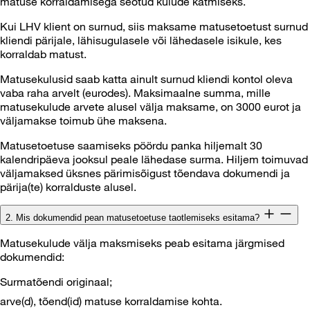
matuse korraldamisega seotud kulude katmiseks.
Kui LHV klient on surnud, siis maksame matusetoetust surnud
kliendi pärijale, lähisugulasele või lähedasele isikule, kes
korraldab matust.
Matusekulusid saab katta ainult surnud kliendi kontol oleva
vaba raha arvelt (eurodes). Maksimaalne summa, mille
matusekulude arvete alusel välja maksame, on 3000 eurot ja
väljamakse toimub ühe maksena.
Matusetoetuse saamiseks pöördu panka hiljemalt 30
kalendripäeva jooksul peale lähedase surma. Hiljem toimuvad
väljamaksed üksnes pärimisõigust tõendava dokumendi ja
pärija(te) korralduste alusel.
2. Mis dokumendid pean matusetoetuse taotlemiseks esitama?
Matusekulude välja maksmiseks peab esitama järgmised
dokumendid:
Surmatõendi originaal;
arve(d), tõend(id) matuse korraldamise kohta.