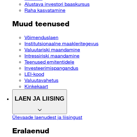
Alustava investori baaskursus
Raha kasvatamine
Muud teenused
Võimenduslaen
Institutsionaalne maakleritegevus
Valuutariski maandamine
Intressiriski maandamine
Teenused emitentidele
Investeerimispangandus
LEI-kood
Valuutavahetus
Kinkekaart
LAEN JA LIISING
Ülevaade laenudest ja liisingust
Eralaenud