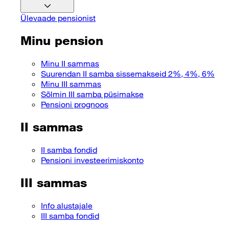
Ülevaade pensionist
Minu pension
Minu II sammas
Suurendan II samba sissemakseid 2%, 4%, 6%
Minu III sammas
Sõlmin III samba püsimakse
Pensioni prognoos
II sammas
II samba fondid
Pensioni investeerimiskonto
III sammas
Info alustajale
III samba fondid