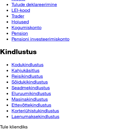
Tulude deklareerimine
LEI-kood
Trader
Hoiused
Kogumiskonto
Pension
Pensioni investeerimiskonto
Kindlustus
Kodukindlustus
Kahjukäsitlus
Reisikindlustus
Sõidukikindlustus
Seadmekindlustus
Eluruumikindlustus
Masinakindlustus
Ettevõttekindlustus
Korteriühistukindlustus
Laenumaksekindlustus
Tule kliendiks