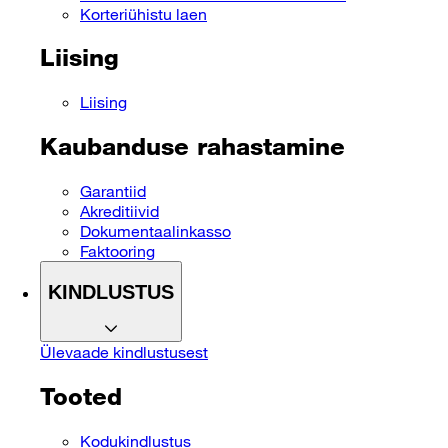
Korteriühistu laen
Liising
Liising
Kaubanduse rahastamine
Garantiid
Akreditiivid
Dokumentaalinkasso
Faktooring
KINDLUSTUS
Ülevaade kindlustusest
Tooted
Kodukindlustus