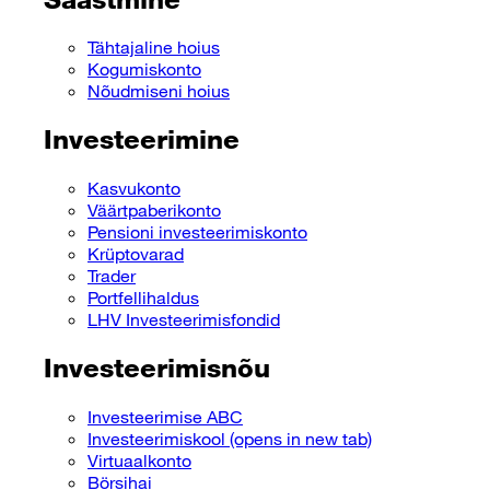
Tähtajaline hoius
Kogumiskonto
Nõudmiseni hoius
Investeerimine
Kasvukonto
Väärtpaberikonto
Pensioni investeerimiskonto
Krüptovarad
Trader
Portfellihaldus
LHV Investeerimisfondid
Investeerimisnõu
Investeerimise ABC
Investeerimiskool
(opens in new tab)
Virtuaalkonto
Börsihai