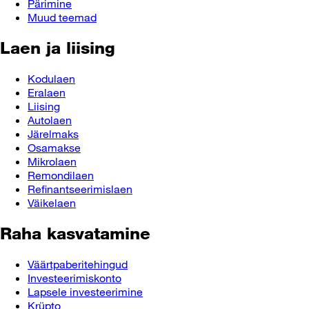
Pärimine
Muud teemad
Laen ja liising
Kodulaen
Eralaen
Liising
Autolaen
Järelmaks
Osamakse
Mikrolaen
Remondilaen
Refinantseerimislaen
Väikelaen
Raha kasvatamine
Väärtpaberitehingud
Investeerimiskonto
Lapsele investeerimine
Krüpto