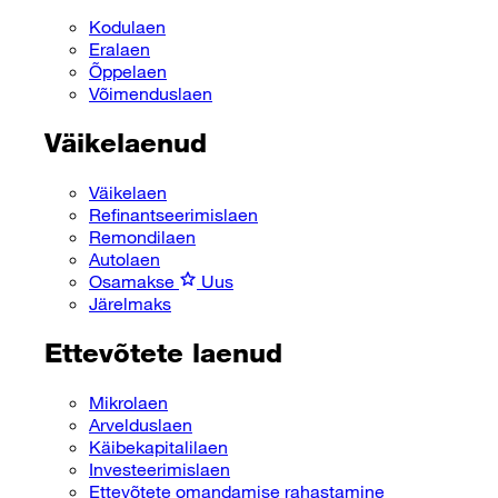
Kodulaen
Eralaen
Õppelaen
Võimenduslaen
Väikelaenud
Väikelaen
Refinantseerimislaen
Remondilaen
Autolaen
Osamakse
Uus
Järelmaks
Ettevõtete laenud
Mikrolaen
Arvelduslaen
Käibekapitalilaen
Investeerimislaen
Ettevõtete omandamise rahastamine