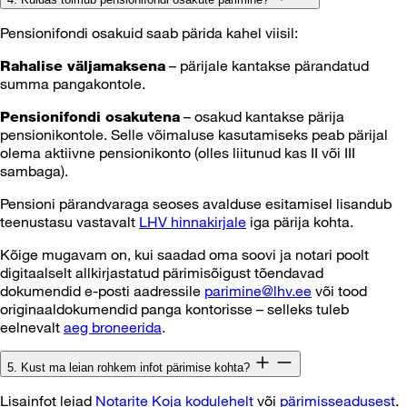
Pensionifondi osakuid saab pärida kahel viisil:
– pärijale kantakse pärandatud
Rahalise väljamaksena
summa pangakontole.
– osakud kantakse pärija
Pensionifondi osakutena
pensionikontole. Selle võimaluse kasutamiseks peab pärijal
olema aktiivne pensionikonto (olles liitunud kas II või III
sambaga).
Pensioni pärandvaraga seoses avalduse esitamisel lisandub
teenustasu vastavalt
LHV hinnakirjale
iga pärija kohta.
Kõige mugavam on, kui saadad oma soovi ja notari poolt
digitaalselt allkirjastatud pärimisõigust tõendavad
dokumendid e-posti aadressile
parimine@lhv.ee
või tood
originaaldokumendid panga kontorisse – selleks tuleb
eelnevalt
aeg broneerida
.
5. Kust ma leian rohkem infot pärimise kohta?
Lisainfot leiad
Notarite Koja kodulehelt
või
pärimisseadusest
.