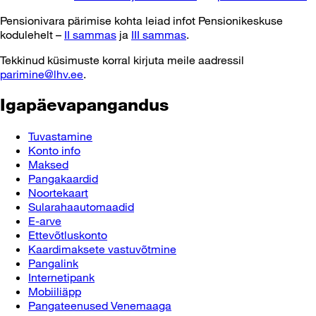
Pensionivara pärimise kohta leiad infot Pensionikeskuse
kodulehelt –
II sammas
ja
III sammas
.
Tekkinud küsimuste korral kirjuta meile aadressil
parimine@lhv.ee
.
Igapäevapangandus
Tuvastamine
Konto info
Maksed
Pangakaardid
Noortekaart
Sularahaautomaadid
E-arve
Ettevõtluskonto
Kaardimaksete vastuvõtmine
Pangalink
Internetipank
Mobiiliäpp
Pangateenused Venemaaga