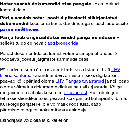
kokkulepitud
Notar saadab dokumendid otse pangale
kontaktidele.
Pärija saadab notari poolt digitaalselt allkirjastatud
koos oma kontaktandmetega e-posti aadressile
dokumendid
.
parimine@lhv.ee
–
Pärija toob originaaldokumendid panga esindusse
selleks tuleb eelnevalt
aeg broneerida
.
Pärast dokumentide esitamist võtame sinuga ühendust 2
tööpäeva jooksul järgmiste sammude osas.
Pärandvara saab ümber vormistada kas distantsilt või
LHV
kliendikontoris
. Pärandi ümbervormistamiseks digitaalselt
peavad kõik pärijad olema
LHV Pangas tuvastatud
ja neil peab
olema võimalus dokumente digitaalselt allkirjastada. Kõige
mugavam on selleks kasutada
e-tuvastust
. Kui toimingud
tehakse kliendikontoris, peavad kõik pärijad kohapeal viibima.
Kui kõigil pärijatel ei ole võimalik koos tulla, saab
pärimistoimingute jaoks määrata esindaja.
Esindajaks võib olla isik, kellel on: