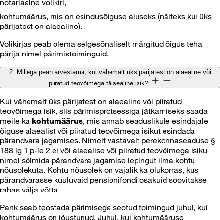
notariaalne volikiri,
kohtumäärus, mis on esindusõiguse aluseks (näiteks kui üks
pärijatest on alaealine).
Volikirjas peab olema selgesõnaliselt märgitud õigus teha
pärija nimel pärimistoiminguid.
2. Millega pean arvestama, kui vähemalt üks pärijatest on alaealine või
piiratud teovõimega täisealine isik?
Kui vähemalt üks pärijatest on alaealine või piiratud
teovõimega isik, siis pärimisprotsessiga jätkamiseks saada
meile ka
, mis annab seaduslikule esindajale
kohtumäärus
õiguse alaealist või piiratud teovõimega isikut esindada
pärandvara jagamises. Nimelt vastavalt perekonnaseaduse §
188 lg 1 p-le 2 ei või alaealise või piiratud teovõimega isiku
nimel sõlmida pärandvara jagamise lepingut ilma kohtu
nõusolekuta. Kohtu nõusolek on vajalik ka olukorras, kus
pärandvarasse kuuluvaid pensionifondi osakuid soovitakse
rahas välja võtta.
Pank saab teostada pärimisega seotud toimingud juhul, kui
kohtumäärus on jõustunud. Juhul, kui kohtumääruse