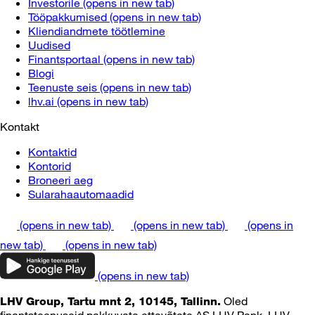
Investorile
(opens in new tab)
Tööpakkumised
(opens in new tab)
Kliendiandmete töötlemine
Uudised
Finantsportaal
(opens in new tab)
Blogi
Teenuste seis
(opens in new tab)
lhv.ai
(opens in new tab)
Kontakt
Kontaktid
Kontorid
Broneeri aeg
Sularahaautomaadid
(opens in new tab)
(opens in new tab)
(opens in
new tab)
(opens in new tab)
(opens in new tab)
Oled
LHV Group, Tartu mnt 2, 10145, Tallinn.
finantsteenuseid pakkuvate ettevõtete AS LHV Pank, LHV