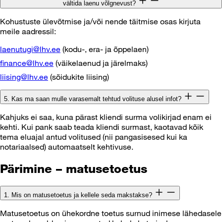
vältida laenu võlgnevust?
Kohustuste ülevõtmise ja/või nende täitmise osas kirjuta
meile aadressil:
laenutugi@lhv.ee
(kodu-, era- ja õppelaen)
finance@lhv.ee
(väikelaenud ja järelmaks)
liising@lhv.ee
(sõidukite liising)
5. Kas ma saan mulle varasemalt tehtud volituse alusel infot?
Kahjuks ei saa, kuna pärast kliendi surma volikirjad enam ei
kehti. Kui pank saab teada kliendi surmast, kaotavad kõik
tema eluajal antud volitused (nii pangasisesed kui ka
notariaalsed) automaatselt kehtivuse.
Pärimine – matusetoetus
1. Mis on matusetoetus ja kellele seda makstakse?
Matusetoetus on ühekordne toetus surnud inimese lähedasele