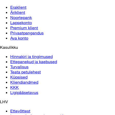
Eraklient
Äriklient
Noortepank
Lapsekonto
Premium klient
Privaatpangandus
Ava konto
Kasulikku
Hinnakiri ja tingimused
Ettepanekud ja kaebused
Turvalisus
Teata petulehest
Küpsised
Kliendiandmed
KKK
Ligipääsetavus
LHV
Ettevõttest