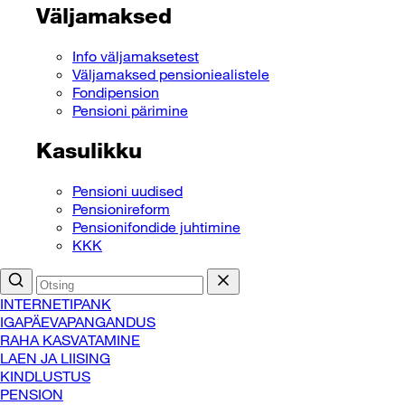
Väljamaksed
Info väljamaksetest
Väljamaksed pensioniealistele
Fondipension
Pensioni pärimine
Kasulikku
Pensioni uudised
Pensionireform
Pensionifondide juhtimine
KKK
INTERNETIPANK
IGAPÄEVAPANGANDUS
RAHA KASVATAMINE
LAEN JA LIISING
KINDLUSTUS
PENSION