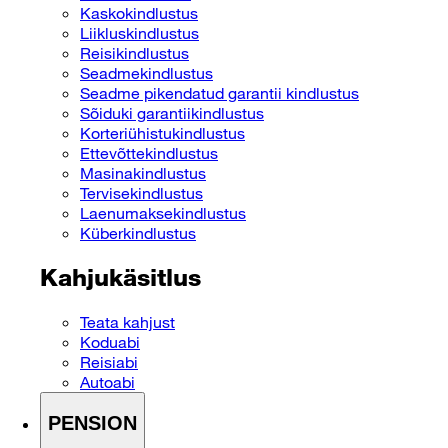
Kaskokindlustus
Liikluskindlustus
Reisikindlustus
Seadmekindlustus
Seadme pikendatud garantii kindlustus
Sõiduki garantiikindlustus
Korteriühistukindlustus
Ettevõttekindlustus
Masinakindlustus
Tervisekindlustus
Laenumaksekindlustus
Küberkindlustus
Kahjukäsitlus
Teata kahjust
Koduabi
Reisiabi
Autoabi
PENSION