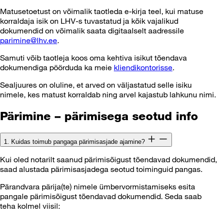
Matusetoetust on võimalik taotleda e-kirja teel, kui matuse
korraldaja isik on LHV-s tuvastatud ja kõik vajalikud
dokumendid on võimalik saata digitaalselt aadressile
parimine@lhv.ee
.
Samuti võib taotleja koos oma kehtiva isikut tõendava
dokumendiga pöörduda ka meie
kliendikontorisse
.
Sealjuures on oluline, et arved on väljastatud selle isiku
nimele, kes matust korraldab ning arvel kajastub lahkunu nimi.
Pärimine – pärimisega seotud info
1. Kuidas toimub pangaga pärimisasjade ajamine?
Kui oled notarilt saanud pärimisõigust tõendavad dokumendid,
saad alustada pärimisasjadega seotud toiminguid pangas.
Pärandvara pärija(te) nimele ümbervormistamiseks esita
pangale pärimisõigust tõendavad dokumendid. Seda saab
teha kolmel viisil: