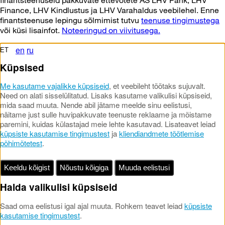
Finance, LHV Kindlustus ja LHV Varahaldus veebilehel. Enne
finantsteenuse lepingu sõlmimist tutvu
teenuse tingimustega
või küsi lisainfot.
Noteeringud on viivitusega.
en
ru
ET
Küpsised
Me kasutame vajalikke küpsiseid
, et veebileht töötaks sujuvalt.
Need on alati sisselülitatud. Lisaks kasutame valikulisi küpsiseid,
mida saad muuta. Nende abil jätame meelde sinu eelistusi,
näitame just sulle huvipakkuvate teenuste reklaame ja mõistame
paremini, kuidas külastajad meie lehte kasutavad. Lisateavet leiad
küpsiste kasutamise tingimustest
ja
kliendiandmete töötlemise
põhimõtetest
.
Keeldu kõigist
Nõustu kõigiga
Muuda eelistusi
Halda valikulisi küpsiseid
Saad oma eelistusi igal ajal muuta. Rohkem teavet leiad
küpsiste
kasutamise tingimustest
.