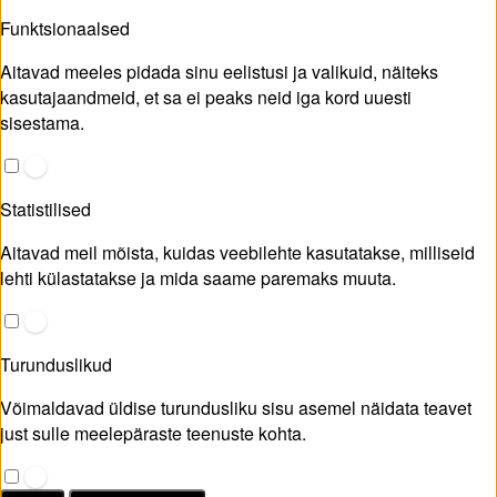
Funktsionaalsed
Aitavad meeles pidada sinu eelistusi ja valikuid, näiteks
kasutajaandmeid, et sa ei peaks neid iga kord uuesti
sisestama.
Statistilised
Aitavad meil mõista, kuidas veebilehte kasutatakse, milliseid
lehti külastatakse ja mida saame paremaks muuta.
Turunduslikud
Võimaldavad üldise turundusliku sisu asemel näidata teavet
just sulle meelepäraste teenuste kohta.