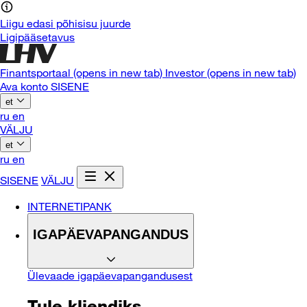
Liigu edasi põhisisu juurde
Ligipääsetavus
Finantsportaal
(opens in new tab)
Investor
(opens in new tab)
Ava konto
SISENE
et
ru
en
VÄLJU
et
ru
en
SISENE
VÄLJU
INTERNETIPANK
IGAPÄEVAPANGANDUS
Ülevaade igapäevapangandusest
Tule kliendiks