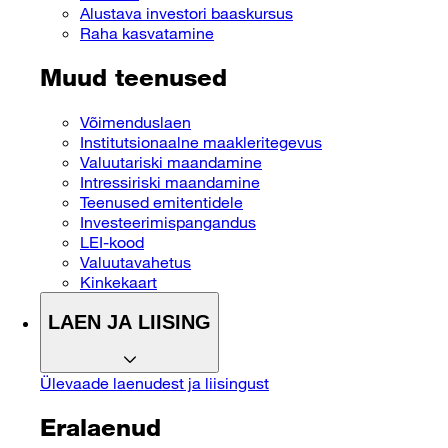
Alustava investori baaskursus
Raha kasvatamine
Muud teenused
Võimenduslaen
Institutsionaalne maakleritegevus
Valuutariski maandamine
Intressiriski maandamine
Teenused emitentidele
Investeerimispangandus
LEI-kood
Valuutavahetus
Kinkekaart
LAEN JA LIISING
Ülevaade laenudest ja liisingust
Eralaenud