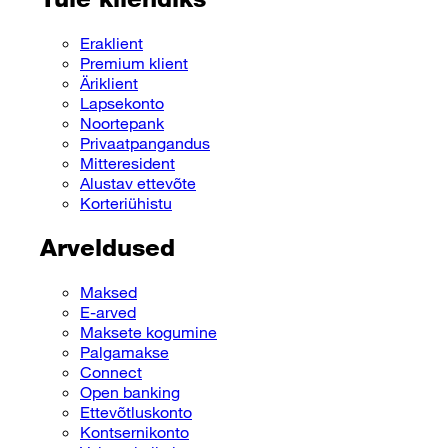
Eraklient
Premium klient
Äriklient
Lapsekonto
Noortepank
Privaatpangandus
Mitteresident
Alustav ettevõte
Korteriühistu
Arveldused
Maksed
E-arved
Maksete kogumine
Palgamakse
Connect
Open banking
Ettevõtluskonto
Kontsernikonto