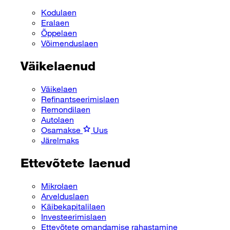
Kodulaen
Eralaen
Õppelaen
Võimenduslaen
Väikelaenud
Väikelaen
Refinantseerimislaen
Remondilaen
Autolaen
Osamakse
Uus
Järelmaks
Ettevõtete laenud
Mikrolaen
Arvelduslaen
Käibekapitalilaen
Investeerimislaen
Ettevõtete omandamise rahastamine