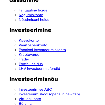
Tähtajaline hoius
Kogumiskonto
Nõudmiseni hoius
Investeerimine
Kasvukonto
Väärtpaberikonto
Pensioni investeerimiskonto
Krüptovarad
Trader
Portfellihaldus
LHV Investeerimisfondid
Investeerimisnõu
Investeerimise ABC
Investeerimiskool
(opens in new tab)
Virtuaalkonto
Börsihai