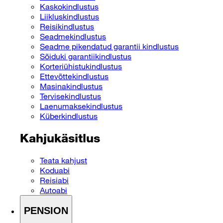
Kaskokindlustus
Liikluskindlustus
Reisikindlustus
Seadmekindlustus
Seadme pikendatud garantii kindlustus
Sõiduki garantiikindlustus
Korteriühistukindlustus
Ettevõttekindlustus
Masinakindlustus
Tervisekindlustus
Laenumaksekindlustus
Küberkindlustus
Kahjukäsitlus
Teata kahjust
Koduabi
Reisiabi
Autoabi
PENSION