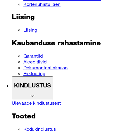
Korteriühistu laen
Liising
Liising
Kaubanduse rahastamine
Garantiid
Akreditiivid
Dokumentaalinkasso
Faktooring
KINDLUSTUS
Ülevaade kindlustusest
Tooted
Kodukindlustus