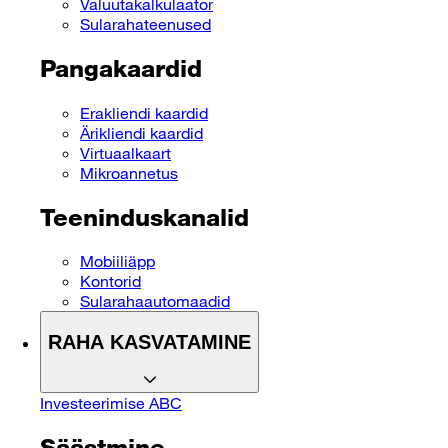
Valuutakalkulaator
Sularahateenused
Pangakaardid
Erakliendi kaardid
Ärikliendi kaardid
Virtuaalkaart
Mikroannetus
Teeninduskanalid
Mobiiliäpp
Kontorid
Sularahaautomaadid
RAHA KASVATAMINE
Investeerimise ABC
Säästmine