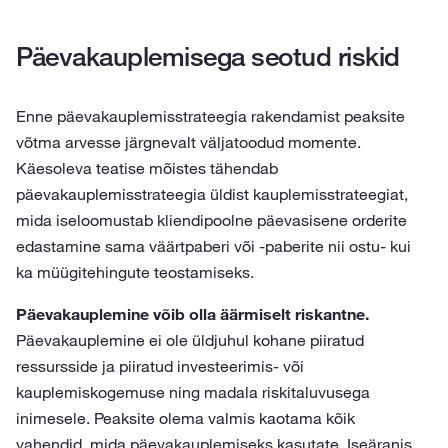
Päevakauplemisega seotud riskid
Enne päevakauplemisstrateegia rakendamist peaksite
võtma arvesse järgnevalt väljatoodud momente.
Käesoleva teatise mõistes tähendab
päevakauplemisstrateegia üldist kauplemisstrateegiat,
mida iseloomustab kliendipoolne päevasisene orderite
edastamine sama väärtpaberi või -paberite nii ostu- kui
ka müügitehingute teostamiseks.
Päevakauplemine võib olla äärmiselt riskantne.
Päevakauplemine ei ole üldjuhul kohane piiratud
ressursside ja piiratud investeerimis- või
kauplemiskogemuse ning madala riskitaluvusega
inimesele. Peaksite olema valmis kaotama kõik
vahendid, mida päevakauplemiseks kasutate. Iseäranis