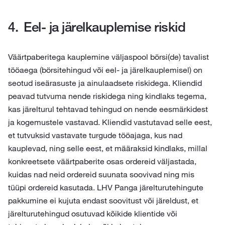
Eel- ja järelkauplemise riskid
Väärtpaberitega kauplemine väljaspool börsi(de) tavalist
tööaega (börsitehingud või eel- ja järelkauplemisel) on
seotud iseärasuste ja ainulaadsete riskidega. Kliendid
peavad tutvuma nende riskidega ning kindlaks tegema,
kas järelturul tehtavad tehingud on nende eesmärkidest
ja kogemustele vastavad. Kliendid vastutavad selle eest,
et tutvuksid vastavate turgude tööajaga, kus nad
kauplevad, ning selle eest, et määraksid kindlaks, millal
konkreetsete väärtpaberite osas ordereid väljastada,
kuidas nad neid ordereid suunata soovivad ning mis
tüüpi ordereid kasutada. LHV Panga järelturutehingute
pakkumine ei kujuta endast soovitust või järeldust, et
järelturutehingud osutuvad kõikide klientide või