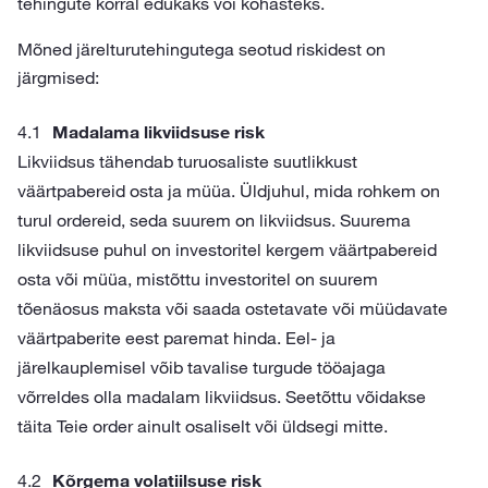
tehingute korral edukaks või kohasteks.
Mõned järelturutehingutega seotud riskidest on
järgmised:
Madalama likviidsuse risk
Likviidsus tähendab turuosaliste suutlikkust
väärtpabereid osta ja müüa. Üldjuhul, mida rohkem on
turul ordereid, seda suurem on likviidsus. Suurema
likviidsuse puhul on investoritel kergem väärtpabereid
osta või müüa, mistõttu investoritel on suurem
tõenäosus maksta või saada ostetavate või müüdavate
väärtpaberite eest paremat hinda. Eel- ja
järelkauplemisel võib tavalise turgude tööajaga
võrreldes olla madalam likviidsus. Seetõttu võidakse
täita Teie order ainult osaliselt või üldsegi mitte.
Kõrgema volatiilsuse risk