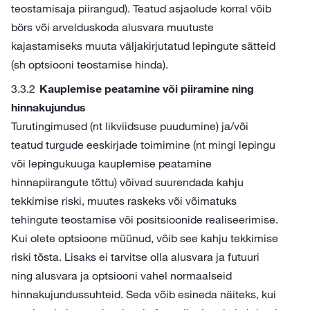
teostamisaja piirangud). Teatud asjaolude korral võib
börs või arvelduskoda alusvara muutuste
kajastamiseks muuta väljakirjutatud lepingute sätteid
(sh optsiooni teostamise hinda).
Kauplemise peatamine või piiramine ning
hinnakujundus
Turutingimused (nt likviidsuse puudumine) ja/või
teatud turgude eeskirjade toimimine (nt mingi lepingu
või lepingukuuga kauplemise peatamine
hinnapiirangute tõttu) võivad suurendada kahju
tekkimise riski, muutes raskeks või võimatuks
tehingute teostamise või positsioonide realiseerimise.
Kui olete optsioone müünud, võib see kahju tekkimise
riski tõsta. Lisaks ei tarvitse olla alusvara ja futuuri
ning alusvara ja optsiooni vahel normaalseid
hinnakujundussuhteid. Seda võib esineda näiteks, kui