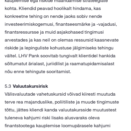
kauplemise ega riskide maandamise strateegiate
kohta. Kliendid peavad hoolikalt hindama, kas
konkreetne tehing on nende jaoks sobiv nende
investeerimiskogemusi, finantseesmärke ja -vajadusi,
finantsressursse ja muid asjakohased tingimusi
arvestades ja kas neil on olemas ressursid kaasnevate
riskide ja lepinguliste kohustuse jälgimiseks tehingu
vältel. LHV Pank soovitab tungivalt klientidel hankida
sõltumatut ärialast, juriidilist ja raamatupidamisalast
nõu enne tehingute sooritamist.
Valuutakursirisk
Välisvaluutade vahetuskursid võivad kiiresti muutuda
terve rea majanduslike, poliitiliste ja muude tingimuste
tõttu, jättes kliendi kanda valuutakursside muutustest
tuleneva kahjumi riski lisaks alusvaraks oleva
finantstootega kauplemise loomupärasele kahjumi