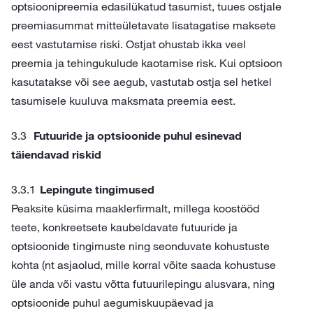
optsioonipreemia edasilükatud tasumist, tuues ostjale
preemiasummat mitteületavate lisatagatise maksete
eest vastutamise riski. Ostjat ohustab ikka veel
preemia ja tehingukulude kaotamise risk. Kui optsioon
kasutatakse või see aegub, vastutab ostja sel hetkel
tasumisele kuuluva maksmata preemia eest.
Futuuride ja optsioonide puhul esinevad
täiendavad riskid
Lepingute tingimused
Peaksite küsima maaklerfirmalt, millega koostööd
teete, konkreetsete kaubeldavate futuuride ja
optsioonide tingimuste ning seonduvate kohustuste
kohta (nt asjaolud, mille korral võite saada kohustuse
üle anda või vastu võtta futuurilepingu alusvara, ning
optsioonide puhul aegumiskuupäevad ja