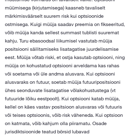
müümisega (kirjutamisega) kaasneb tavaliselt
märkimisväärselt suurem risk kui optsioonide
ostmisega. Kuigi müüja saadav preemia on fikseeritud,
võib müüja kanda sellest summast tublisti suuremat
kahju. Turu ebasoodsal liikumisel vastutab müüja
positsiooni säilitamiseks lisatagatise juurdelisamise
eest. Müüja võtab riski, et ostja kasutab optsiooni, ning
müüja on kohustatud optsiooni arveldama kas rahas
või soetama või üle andma alusvara. Kui optsiooni
alusvaraks on futuur, soetab müüja futuuripositsiooni
ühes seonduvate lisatagatise võlakohustustega (vt
futuuride lõiku eestpoolt). Kui optsiooni katab müüja,
kellel on käes vastav positsioon alusvaras või futuuris
või teises optsioonis, võib risk väheneda. Kui optsioon
on katmata, võib kahjum olla piiramatu. Osade
jurisdiktsioonide teatud börsid lubavad