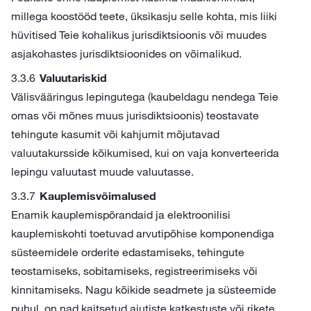
millega koostööd teete, üksikasju selle kohta, mis liiki
hüvitised Teie kohalikus jurisdiktsioonis või muudes
asjakohastes jurisdiktsioonides on võimalikud.
Valuutariskid
Välisvääringus lepingutega (kaubeldagu nendega Teie
omas või mõnes muus jurisdiktsioonis) teostavate
tehingute kasumit või kahjumit mõjutavad
valuutakursside kõikumised, kui on vaja konverteerida
lepingu valuutast muude valuutasse.
Kauplemisvõimalused
Enamik kauplemispõrandaid ja elektroonilisi
kauplemiskohti toetuvad arvutipõhise komponendiga
süsteemidele orderite edastamiseks, tehingute
teostamiseks, sobitamiseks, registreerimiseks või
kinnitamiseks. Nagu kõikide seadmete ja süsteemide
puhul, on nad kaitsetud ajutiste katkestuste või rikete