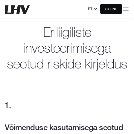
ET
SISENE
Eriliigiliste
investeerimisega
seotud riskide kirjeldus
Võimenduse kasutamisega seotud