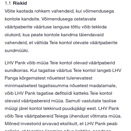
Riskid
Võite kaotada rohkem vahendeid, kui võimendusega
kontole kandsite. Võimendusega ostetavate
väärtpaberite väärtuse languse tõttu võib tekkida
olukord, kus peate kontole kandma täiendavaid
vahendeid, et vältida Teie kontol olevate väärtpaberite
sundmüüki.
LHV Pank võib müüa Teie kontol olevad väärtpaberid
sundkorras. Kui tagatise väärtus Teie kontol langeb LHV
Panga kõrgematest nõuetest tulenevatest
minimaalsetest tagatissumma nõuetest madalamale,
võib LHV Pank tagatise defitsiidi katteks Teie kontol
olevaid väärtpabereid müüa. Samuti vastutate taolise
müügi järel kontol tekkinud puudujäägi eest. LHV Pank
võib Teie väärtpabereid Teiega ühendust võtmata müüa.
Mõned investorid arvavad ekslikult, et LHV Pank peab