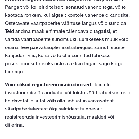
Pangalt või kelleltki teiselt laenatud vahenditega, võite
kaotada rohkem, kui algselt kontole vahendeid kandsite.
Ostetavate väärtpaberite väärtuse langus võib sundida
Teid andma maaklerfirmale täiendavaid tagatisi, et
vältida väärtpaberite sundmüüki. Lühikeseks müük võib
osana Teie päevakauplemisstrateegiast samuti suurte
kahjudeni viia, kuna võite olla sunnitud lühikese
positsiooni katmiseks ostma aktsia tagasi väga kõrge
hinnaga.
Võimalikud registreerimisnõudmised.
Teistele
investeerimisnõu andvatel või teiste väärtpaberikontosid
haldavatel isikutel võib olla kohustus vastavatest
väärtpaberialastest õigusaktidest tulenevalt
registreeruda investeerimisnõustaja, maakleri või
diilerina.