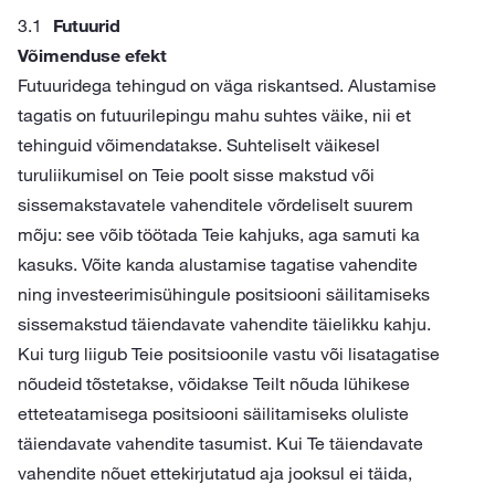
Futuurid
Võimenduse efekt
Futuuridega tehingud on väga riskantsed. Alustamise
tagatis on futuurilepingu mahu suhtes väike, nii et
tehinguid võimendatakse. Suhteliselt väikesel
turuliikumisel on Teie poolt sisse makstud või
sissemakstavatele vahenditele võrdeliselt suurem
mõju: see võib töötada Teie kahjuks, aga samuti ka
kasuks. Võite kanda alustamise tagatise vahendite
ning investeerimisühingule positsiooni säilitamiseks
sissemakstud täiendavate vahendite täielikku kahju.
Kui turg liigub Teie positsioonile vastu või lisatagatise
nõudeid tõstetakse, võidakse Teilt nõuda lühikese
etteteatamisega positsiooni säilitamiseks oluliste
täiendavate vahendite tasumist. Kui Te täiendavate
vahendite nõuet ettekirjutatud aja jooksul ei täida,