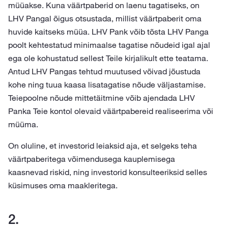
müüakse. Kuna väärtpaberid on laenu tagatiseks, on
LHV Pangal õigus otsustada, millist väärtpaberit oma
huvide kaitseks müüa. LHV Pank võib tõsta LHV Panga
poolt kehtestatud minimaalse tagatise nõudeid igal ajal
ega ole kohustatud sellest Teile kirjalikult ette teatama.
Antud LHV Pangas tehtud muutused võivad jõustuda
kohe ning tuua kaasa lisatagatise nõude väljastamise.
Teiepoolne nõude mittetäitmine võib ajendada LHV
Panka Teie kontol olevaid väärtpabereid realiseerima või
müüma.
On oluline, et investorid leiaksid aja, et selgeks teha
väärtpaberitega võimendusega kauplemisega
kaasnevad riskid, ning investorid konsulteeriksid selles
küsimuses oma maakleritega.