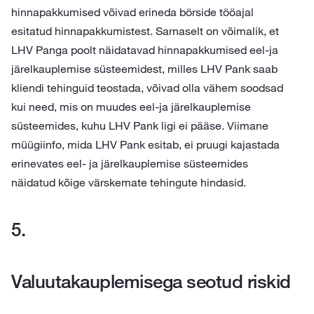
hinnapakkumised võivad erineda börside tööajal
esitatud hinnapakkumistest.
Sarnaselt on võimalik, et
LHV Panga poolt näidatavad hinnapakkumised eel-ja
järelkauplemise süsteemidest, milles LHV Pank saab
kliendi tehinguid teostada, võivad olla vähem soodsad
kui need, mis on muudes eel-ja järelkauplemise
süsteemides, kuhu LHV Pank ligi ei pääse. Viimane
müügiinfo, mida LHV Pank esitab, ei pruugi kajastada
erinevates eel- ja järelkauplemise süsteemides
näidatud kõige värskemate tehingute hindasid.
Valuutakauplemisega seotud riskid