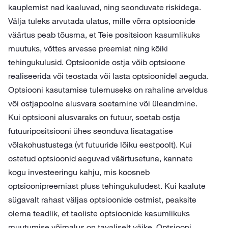
kauplemist nad kaaluvad, ning seonduvate riskidega.
Välja tuleks arvutada ulatus, mille võrra optsioonide
väärtus peab tõusma, et Teie positsioon kasumlikuks
muutuks, võttes arvesse preemiat ning kõiki
tehingukulusid. Optsioonide ostja võib optsioone
realiseerida või teostada või lasta optsioonidel aeguda.
Optsiooni kasutamise tulemuseks on rahaline arveldus
või ostjapoolne alusvara soetamine või üleandmine.
Kui optsiooni alusvaraks on futuur, soetab ostja
futuuripositsiooni ühes seonduva lisatagatise
võlakohustustega (vt futuuride lõiku eestpoolt). Kui
ostetud optsioonid aeguvad väärtusetuna, kannate
kogu investeeringu kahju, mis koosneb
optsioonipreemiast pluss tehingukuludest. Kui kaalute
sügavalt rahast väljas optsioonide ostmist, peaksite
olema teadlik, et taoliste optsioonide kasumlikuks
muutumise võimalus on tavaliselt väike.
Optsiooni