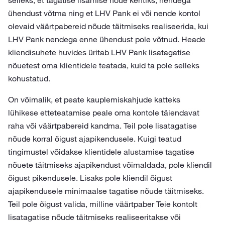
selleks, et tagatise lisamise nõue kehtiks, nendega
ühendust võtma ning et LHV Pank ei või nende kontol
olevaid väärtpabereid nõude täitmiseks realiseerida, kui
LHV Pank nendega enne ühendust pole võtnud. Heade
kliendisuhete huvides üritab LHV Pank lisatagatise
nõuetest oma klientidele teatada, kuid ta pole selleks
kohustatud.
On võimalik, et peate kauplemiskahjude katteks
lühikese etteteatamise peale oma kontole täiendavat
raha või väärtpabereid kandma. Teil pole lisatagatise
nõude korral õigust ajapikendusele. Kuigi teatud
tingimustel võidakse klientidele alustamise tagatise
nõuete täitmiseks ajapikendust võimaldada, pole kliendil
õigust pikendusele. Lisaks pole kliendil õigust
ajapikendusele minimaalse tagatise nõude täitmiseks.
Teil pole õigust valida, milline väärtpaber Teie kontolt
lisatagatise nõude täitmiseks realiseeritakse või