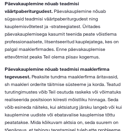
Päevakauplemine nõuab teadmisi
väärtpaberiturgudest.
Päevakauplemine nõuab
sügavaid teadmisi väärtpaberiturgudest ning
kauplemisvõtetest ja -strateegiatest. Üritades
päevakauplemisega kasumit teenida peate võistlema
professionaalsete, litsentseeritud kauplejatega, kes on
palgal maaklerfirmades. Enne päevakauplemise
ettevõtmist peaks Teil olema piisav kogemus.
Päevakauplemine nõuab teadmisi maaklerfirma
tegevusest.
Peaksite tundma maaklerfirma äritavasid,
sh maakleri orderite täitmise süsteeme ja korda. Teatud
turutingimustes võib Teil osutuda raskeks või võimatuks
realiseerida positsioon kiiresti mõistliku hinnaga. Seda
võib esineda näiteks, kui aktsiaturg järsku langeb või kui
kauplemine uudiste või ebatavalise kauplemise tõttu
peatatakse. Mida kõikuvam aktsia on, seda suurem on
tõenäosus, et tehingu teostamisel tuleb ette probleeme.