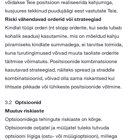
võidakse Teie positsioon realiseerida kahjumiga,
kusjuures tekkinud puudujäägi eest vastutate Teie.
Riski vähendavad orderid või strateegiad
Kindlat tüüpi orderi (nt stopp orderite, kui seda lubab
kohalik seadus) kasutamine, mis on mõeldud kahju
piiramiseks kindlate summadega, ei tarvitse toimida,
kuna turutingimused võivad muuta taoliste orderite
täitmise võimatuks. Positsioonide kombinatsioone
kasutavad strateegiad, näiteks spread ja straddle
kombinatsioonid, võivad olla sama riskantsed kui
lihtsate pikkade või lühikeste positsioonide võtmine.
Optsioonid
Muutuv riskiaste
Optsioonidega tehingute riskiaste on kõrge.
Optsioonide ostjatel ja müüjatel tuleks tutvuda
optsiooni liigiga (ostu- või müügioptsioon), millega