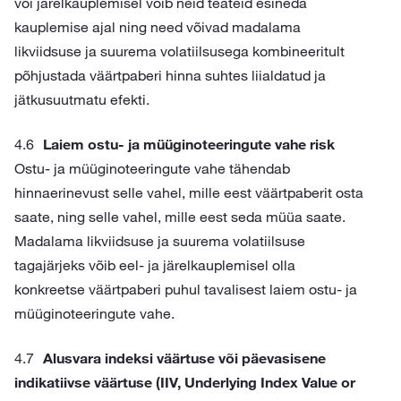
või järelkauplemisel võib neid teateid esineda
kauplemise ajal ning need võivad madalama
likviidsuse ja suurema volatiilsusega kombineeritult
põhjustada väärtpaberi hinna suhtes liialdatud ja
jätkusuutmatu efekti.
Laiem ostu- ja müüginoteeringute vahe risk
Ostu- ja müüginoteeringute vahe tähendab
hinnaerinevust selle vahel, mille eest väärtpaberit osta
saate, ning selle vahel, mille eest seda müüa saate.
Madalama likviidsuse ja suurema volatiilsuse
tagajärjeks võib eel- ja järelkauplemisel olla
konkreetse väärtpaberi puhul tavalisest laiem ostu- ja
müüginoteeringute vahe.
Alusvara indeksi väärtuse või päevasisene
indikatiivse väärtuse (IIV, Underlying Index Value or