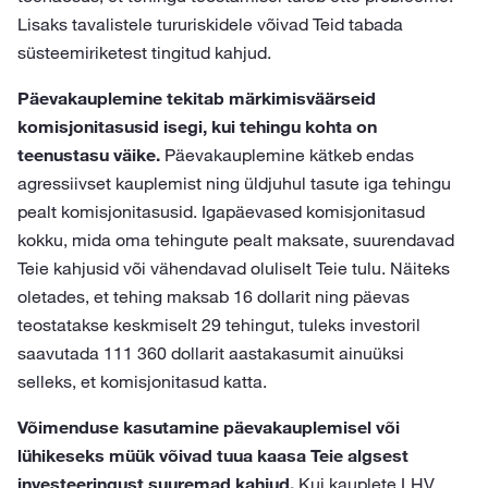
Lisaks tavalistele tururiskidele võivad Teid tabada
süsteemiriketest tingitud kahjud.
Päevakauplemine tekitab märkimisväärseid
komisjonitasusid isegi, kui tehingu kohta on
teenustasu väike.
Päevakauplemine kätkeb endas
agressiivset kauplemist ning üldjuhul tasute iga tehingu
pealt komisjonitasusid. Igapäevased komisjonitasud
kokku, mida oma tehingute pealt maksate, suurendavad
Teie kahjusid või vähendavad oluliselt Teie tulu. Näiteks
oletades, et tehing maksab 16 dollarit ning päevas
teostatakse keskmiselt 29 tehingut, tuleks investoril
saavutada 111 360 dollarit aastakasumit ainuüksi
selleks, et komisjonitasud katta.
Võimenduse kasutamine päevakauplemisel või
lühikeseks müük võivad tuua kaasa Teie algsest
investeeringust suuremad kahjud.
Kui kauplete LHV