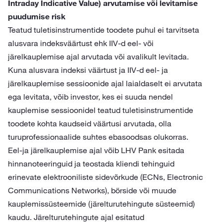
Intraday Indicative Value) arvutamise või levitamise
puudumise risk
Teatud tuletisinstrumentide toodete puhul ei tarvitseta
alusvara indeksväärtust ehk IIV-d eel- või
järelkauplemise ajal arvutada või avalikult levitada.
Kuna alusvara indeksi väärtust ja IIV-d eel- ja
järelkauplemise sessioonide ajal laialdaselt ei arvutata
ega levitata, võib investor, kes ei suuda nendel
kauplemise sessioonidel teatud tuletisinstrumentide
toodete kohta kaudseid väärtusi arvutada, olla
turuprofessionaalide suhtes ebasoodsas olukorras.
Eel-ja järelkauplemise ajal võib LHV Pank esitada
hinnanoteeringuid ja teostada kliendi tehinguid
erinevate elektrooniliste sidevõrkude (ECNs, Electronic
Communications Networks), börside või muude
kauplemissüsteemide (järelturutehingute süsteemid)
kaudu. Järelturutehingute ajal esitatud