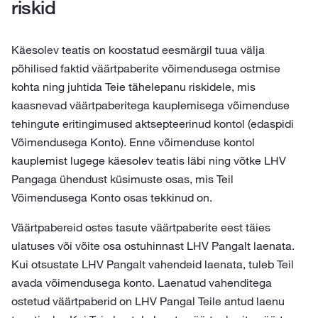
riskid
Käesolev teatis on koostatud eesmärgil tuua välja
põhilised faktid väärtpaberite võimendusega ostmise
kohta ning juhtida Teie tähelepanu riskidele, mis
kaasnevad väärtpaberitega kauplemisega võimenduse
tehingute eritingimused aktsepteerinud kontol (edaspidi
Võimendusega Konto). Enne võimenduse kontol
kauplemist lugege käesolev teatis läbi ning võtke LHV
Pangaga ühendust küsimuste osas, mis Teil
Võimendusega Konto osas tekkinud on.
Väärtpabereid ostes tasute väärtpaberite eest täies
ulatuses või võite osa ostuhinnast LHV Pangalt laenata.
Kui otsustate LHV Pangalt vahendeid laenata, tuleb Teil
avada võimendusega konto. Laenatud vahenditega
ostetud väärtpaberid on LHV Pangal Teile antud laenu