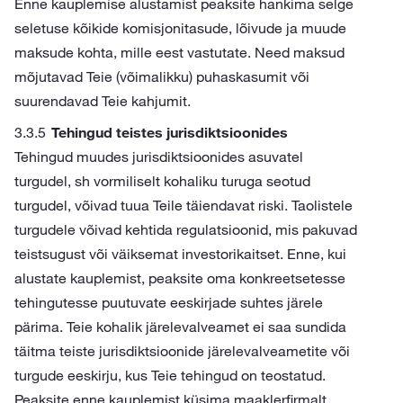
Enne kauplemise alustamist peaksite hankima selge
seletuse kõikide komisjonitasude, lõivude ja muude
maksude kohta, mille eest vastutate. Need maksud
mõjutavad Teie (võimalikku) puhaskasumit või
suurendavad Teie kahjumit.
Tehingud teistes jurisdiktsioonides
Tehingud muudes jurisdiktsioonides asuvatel
turgudel, sh vormiliselt kohaliku turuga seotud
turgudel, võivad tuua Teile täiendavat riski. Taolistele
turgudele võivad kehtida regulatsioonid, mis pakuvad
teistsugust või väiksemat investorikaitset. Enne, kui
alustate kauplemist, peaksite oma konkreetsetesse
tehingutesse puutuvate eeskirjade suhtes järele
pärima. Teie kohalik järelevalveamet ei saa sundida
täitma teiste jurisdiktsioonide järelevalveametite või
turgude eeskirju, kus Teie tehingud on teostatud.
Peaksite enne kauplemist küsima maaklerfirmalt,