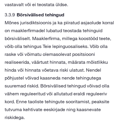
vastavalt või ei teostata üldse.
Börsivälised tehingud
Mõnes jurisdiktsioonis ja ka piiratud asjaolude korral
on maaklerfirmadel lubatud teostada tehinguid
börsiväliselt. Maaklerfirma, millega koostööd teete,
võib olla tehingus Teie lepinguosaliseks. Võib olla
raske või võimatu olemasolevat positsiooni
realiseerida, väärtust hinnata, määrata mõistlikku
hinda või hinnata võetava riski ulatust. Nendel
põhjustel võivad kaasneda nende tehingutega
suuremad riskid. Börsivälised tehingud võivad olla
vähem reguleeritud või allutatud eraldi reguleeriv
kord. Enne taoliste tehingute sooritamist, peaksite
tutvuma kehtivate eeskirjade ning kaasnevate
riskidega.