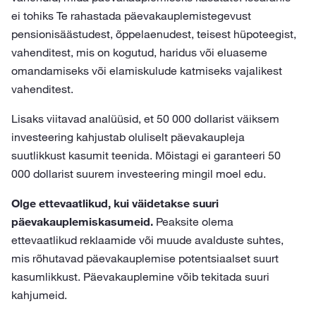
ei tohiks Te rahastada päevakauplemistegevust
pensionisäästudest, õppelaenudest, teisest hüpoteegist,
vahenditest, mis on kogutud, haridus või eluaseme
omandamiseks või elamiskulude katmiseks vajalikest
vahenditest.
Lisaks viitavad analüüsid, et 50 000 dollarist väiksem
investeering kahjustab oluliselt päevakaupleja
suutlikkust kasumit teenida. Mõistagi ei garanteeri 50
000 dollarist suurem investeering mingil moel edu.
Olge ettevaatlikud, kui väidetakse suuri
päevakauplemiskasumeid.
Peaksite olema
ettevaatlikud reklaamide või muude avalduste suhtes,
mis rõhutavad päevakauplemise potentsiaalset suurt
kasumlikkust. Päevakauplemine võib tekitada suuri
kahjumeid.