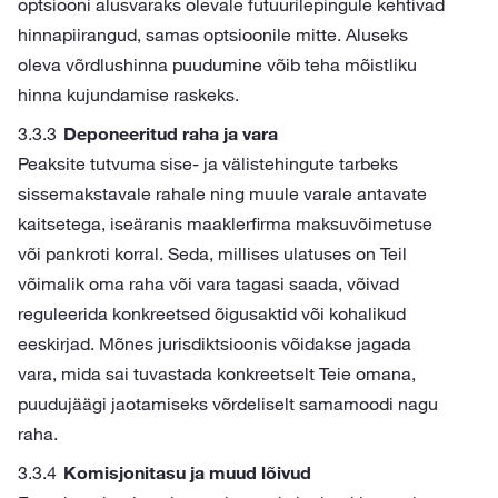
optsiooni alusvaraks olevale futuurilepingule kehtivad
hinnapiirangud, samas optsioonile mitte. Aluseks
oleva võrdlushinna puudumine võib teha mõistliku
hinna kujundamise raskeks.
Deponeeritud raha ja vara
Peaksite tutvuma sise- ja välistehingute tarbeks
sissemakstavale rahale ning muule varale antavate
kaitsetega, iseäranis maaklerfirma maksuvõimetuse
või pankroti korral. Seda, millises ulatuses on Teil
võimalik oma raha või vara tagasi saada, võivad
reguleerida konkreetsed õigusaktid või kohalikud
eeskirjad. Mõnes jurisdiktsioonis võidakse jagada
vara, mida sai tuvastada konkreetselt Teie omana,
puudujäägi jaotamiseks võrdeliselt samamoodi nagu
raha.
Komisjonitasu ja muud lõivud