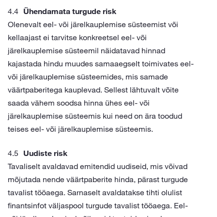
Ühendamata turgude risk
Olenevalt eel- või järelkauplemise süsteemist või
kellaajast ei tarvitse konkreetsel eel- või
järelkauplemise süsteemil näidatavad hinnad
kajastada hindu muudes samaaegselt toimivates eel-
või järelkauplemise süsteemides, mis samade
väärtpaberitega kauplevad. Sellest lähtuvalt võite
saada vähem soodsa hinna ühes eel- või
järelkauplemise süsteemis kui need on ära toodud
teises eel- või järelkauplemise süsteemis.
Uudiste risk
Tavaliselt avaldavad emitendid uudiseid, mis võivad
mõjutada nende väärtpaberite hinda, pärast turgude
tavalist tööaega. Sarnaselt avaldatakse tihti olulist
finantsinfot väljaspool turgude tavalist tööaega. Eel-