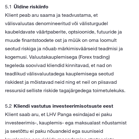
Üldine riskiinfo
Klient peab aru saama ja teadvustama, et
välisvaluutas denomineeritud või välisturgudel
kaubeldavate väärtpaberite, optsioonide, futuuride ja
muude finantstoodete ost ja müük on oma loomult
seotud riskiga ja nõuab märkimisväärseid teadmisi ja
kogemusi. Valuutakauplemisega (Forex trading)
tegeleda soovivad kliendid kinnitavad, et nad on
teadlikud välisvaluutadega kauplemisega seotud
riskidest ja mõistavad neid ning et neil on piisavad
ressursid selliste riskide tagajärgedega toimetulekuks.
Kliendi vastutus investeerimisotsuste eest
Klient saab aru, et LHV Panga esindajad ei paku
investeerimis-, kauplemis- ega maksualast nõustamist
ja seetõttu ei paku nõuandeid ega suuniseid