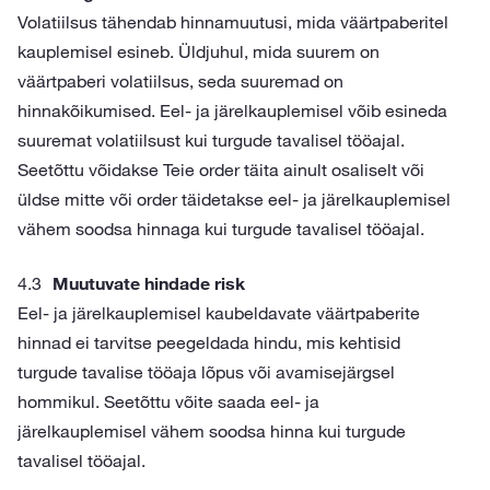
Volatiilsus tähendab hinnamuutusi, mida väärtpaberitel
kauplemisel esineb. Üldjuhul, mida suurem on
väärtpaberi volatiilsus, seda suuremad on
hinnakõikumised. Eel- ja järelkauplemisel võib esineda
suuremat volatiilsust kui turgude tavalisel tööajal.
Seetõttu võidakse Teie order täita ainult osaliselt või
üldse mitte või order täidetakse eel- ja järelkauplemisel
vähem soodsa hinnaga kui turgude tavalisel tööajal.
Muutuvate hindade risk
Eel- ja järelkauplemisel kaubeldavate väärtpaberite
hinnad ei tarvitse peegeldada hindu, mis kehtisid
turgude tavalise tööaja lõpus või avamisejärgsel
hommikul. Seetõttu võite saada eel- ja
järelkauplemisel vähem soodsa hinna kui turgude
tavalisel tööajal.