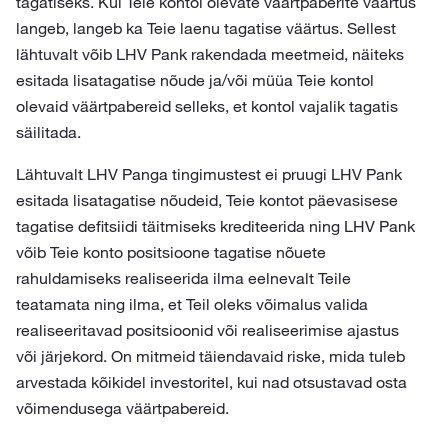
tagatiseks. Kui Teie kontol olevate väärtpaberite väärtus
langeb, langeb ka Teie laenu tagatise väärtus. Sellest
lähtuvalt võib LHV Pank rakendada meetmeid, näiteks
esitada lisatagatise nõude ja/või müüa Teie kontol
olevaid väärtpabereid selleks, et kontol vajalik tagatis
säilitada.
Lähtuvalt LHV Panga tingimustest ei pruugi LHV Pank
esitada lisatagatise nõudeid, Teie kontot päevasisese
tagatise defitsiidi täitmiseks krediteerida ning LHV Pank
võib Teie konto positsioone tagatise nõuete
rahuldamiseks realiseerida ilma eelnevalt Teile
teatamata ning ilma, et Teil oleks võimalus valida
realiseeritavad positsioonid või realiseerimise ajastus
või järjekord. On mitmeid täiendavaid riske, mida tuleb
arvestada kõikidel investoritel, kui nad otsustavad osta
võimendusega väärtpabereid.