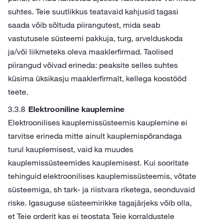
suhtes. Teie suutlikkus teatavaid kahjusid tagasi
saada võib sõltuda piirangutest, mida seab
vastutusele süsteemi pakkuja, turg, arvelduskoda
ja/või liikmeteks oleva maaklerfirmad. Taolised
piirangud võivad erineda: peaksite selles suhtes
küsima üksikasju maaklerfirmalt, kellega koostööd
teete.
Elektrooniline kauplemine
Elektroonilises kauplemissüsteemis kauplemine ei
tarvitse erineda mitte ainult kauplemispõrandaga
turul kauplemisest, vaid ka muudes
kauplemissüsteemides kauplemisest. Kui sooritate
tehinguid elektroonilises kauplemissüsteemis, võtate
süsteemiga, sh tark- ja riistvara riketega, seonduvaid
riske. Igasuguse süsteemirikke tagajärjeks võib olla,
et Teie orderit kas ei teostata Teie korraldustele