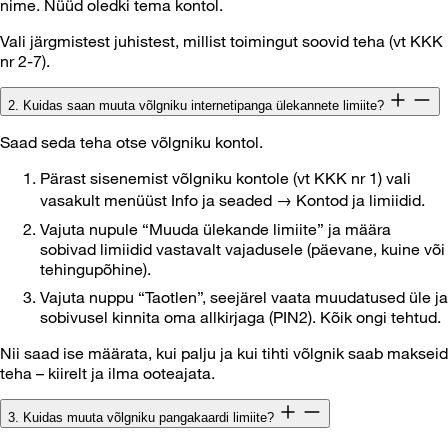
nime. Nüüd oledki tema kontol.
Vali järgmistest juhistest, millist toimingut soovid teha (vt KKK
nr 2-7).
2. Kuidas saan muuta võlgniku internetipanga ülekannete limiite?
Saad seda teha otse võlgniku kontol.
Pärast sisenemist võlgniku kontole (vt KKK nr 1) vali
vasakult menüüst Info ja seaded → Kontod ja limiidid.
Vajuta nupule “Muuda ülekande limiite” ja määra
sobivad limiidid vastavalt vajadusele (päevane, kuine või
tehingupõhine).
Vajuta nuppu “Taotlen”, seejärel vaata muudatused üle ja
sobivusel kinnita oma allkirjaga (PIN2). Kõik ongi tehtud.
Nii saad ise määrata, kui palju ja kui tihti võlgnik saab makseid
teha – kiirelt ja ilma ooteajata.
3. Kuidas muuta võlgniku pangakaardi limiite?