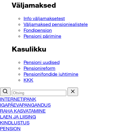
Väljamaksed
Info väljamaksetest
Väljamaksed pensioniealistele
Fondipension
Pensioni pärimine
Kasulikku
Pensioni uudised
Pensionireform
Pensionifondide juhtimine
KKK
INTERNETIPANK
IGAPÄEVAPANGANDUS
RAHA KASVATAMINE
LAEN JA LIISING
KINDLUSTUS
PENSION