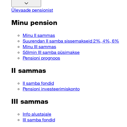
Ülevaade pensionist
Minu pension
Minu II sammas
Suurendan II samba sissemakseid 2%, 4%, 6%
Minu III sammas
Sõlmin III samba püsimakse
Pensioni prognoos
II sammas
II samba fondid
Pensioni investeerimiskonto
III sammas
Info alustajale
III samba fondid