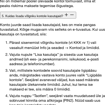
Nii on mõlemal poolel ülevaade kontol toimuvast, ilma et
peaks riskima maksete tegemise õigustega.
5. Kuidas lisada võlgniku kontole kasutajaid?
Konto juurde saad lisada kasutajaid, kes on meie pangas
tuvastatud. Kõige mugavam viis selleks on e-tuvastus. Kui uus
kasutaja on tuvastatud, siis:
Pärast sisenemist võlgniku kontole (vt KKK nr 1) vali
vasakult menüüst Info ja seaded → Kontod ja limiidid.
Vajuta nupule “Lisa kasutaja” ja sisesta uue kasutaja
andmed (sh ees- ja perekonnanimi, isikukood, e-posti
aadress ja telefoninumber).
Vali, millistele kontodele soovid kasutajale ligipääsu
anda, märgistades vastava konto juures valik “Ligipääs
kontole”. Seejärel avanevad väljad, kus saad määrata
kasutajale ülekannete limiidid. Juhul, kui tema ise
makseid ei tee, siis määra 0 limiidid.
Vajuta nuppu “Taotlen”, seejärel vaata muudatused üle ja
sobivusel kinnita oma allkirjaga (PIN2). Nüüd saab uus