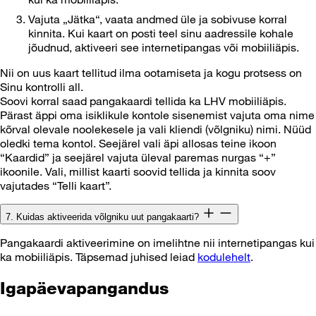
Vajuta „Jätka“, vaata andmed üle ja sobivuse korral
kinnita. Kui kaart on posti teel sinu aadressile kohale
jõudnud, aktiveeri see internetipangas või mobiiliäpis.
Nii on uus kaart tellitud ilma ootamiseta ja kogu protsess on
Sinu kontrolli all.
Soovi korral saad pangakaardi tellida ka LHV mobiiliäpis.
Pärast äppi oma isiklikule kontole sisenemist vajuta oma nime
kõrval olevale noolekesele ja vali kliendi (võlgniku) nimi. Nüüd
oledki tema kontol. Seejärel vali äpi allosas teine ikoon
“Kaardid” ja seejärel vajuta üleval paremas nurgas “+”
ikoonile. Vali, millist kaarti soovid tellida ja kinnita soov
vajutades “Telli kaart”.
7. Kuidas aktiveerida võlgniku uut pangakaarti?
Pangakaardi aktiveerimine on imelihtne nii internetipangas kui
ka mobiiliäpis. Täpsemad juhised leiad
kodulehelt
.
Igapäevapangandus