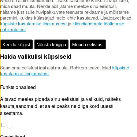
Need on alati sisselülitatud. Lisaks kasutame valikulisi küpsiseid,
mida saad muuta. Nende abil jätame meelde sinu eelistusi,
näitame just sulle huvipakkuvate teenuste reklaame ja mõistame
paremini, kuidas külastajad meie lehte kasutavad. Lisateavet leiad
küpsiste kasutamise tingimustest
ja
kliendiandmete töötlemise
põhimõtetest
.
Keeldu kõigist
Nõustu kõigiga
Muuda eelistusi
Halda valikulisi küpsiseid
Saad oma eelistusi igal ajal muuta. Rohkem teavet leiad
küpsiste
kasutamise tingimustest
.
Funktsionaalsed
Aitavad meeles pidada sinu eelistusi ja valikuid, näiteks
kasutajaandmeid, et sa ei peaks neid iga kord uuesti
sisestama.
Statistilised