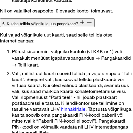
kasutaja kontoinfot vaadata.
Nii on vajalikel osapooltel ülevaade kontol toimuvast.
6. Kuidas tellida võlgnikule uus pangakaart?
Kui vajad võlgnikule uut kaarti, saad selle tellida otse
internetipangas:
Pärast sisenemist võlgniku kontole (vt KKK nr 1) vali
vasakult menüüst Igapäevapangandus → Pangakaardid
→ Telli kaart.
Vali, millist uut kaarti soovid tellida ja vajuta nupule “Telli
kaart”. Seejärel vali, kas soovid tellida plastkaardi või
virtuaalkaardi. Kui oled valinud plastkaardi, avaneb uus
väli, kus saad märkida kaardi kohaletoimetamise viisi.
Vali rippmenüüst “Posti teel” - nii jõuab plastkaart
postiaadressile tasuta. Kliendikontorisse tellimine on
tasuline vastavalt LHV
hinnakirjale
. Täpsusta võlgnikuga,
kas ta soovib oma pangakaardi PIN-koodi paberil või
mitte (valik “Paberil PIN-koodi ei soovi”). Pangakaardi
PIN-koodi on võimalik vaadata nii LHV internetipangas
kui ka mobiiliäpis.