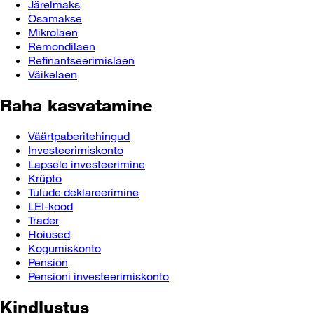
Järelmaks
Osamakse
Mikrolaen
Remondilaen
Refinantseerimislaen
Väikelaen
Raha kasvatamine
Väärtpaberitehingud
Investeerimiskonto
Lapsele investeerimine
Krüpto
Tulude deklareerimine
LEI-kood
Trader
Hoiused
Kogumiskonto
Pension
Pensioni investeerimiskonto
Kindlustus