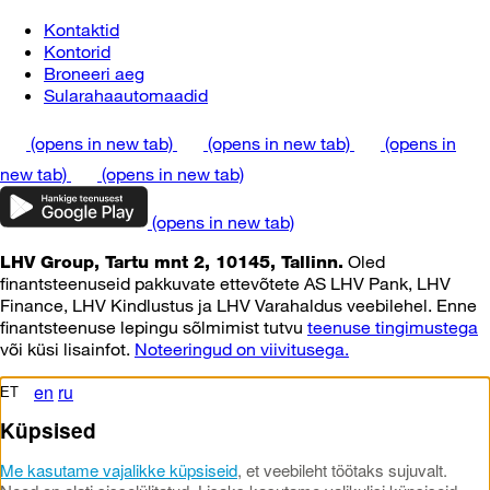
Kontaktid
Kontorid
Broneeri aeg
Sularahaautomaadid
(opens in new tab)
(opens in new tab)
(opens in
new tab)
(opens in new tab)
(opens in new tab)
Oled
LHV Group, Tartu mnt 2, 10145, Tallinn.
finantsteenuseid pakkuvate ettevõtete AS LHV Pank, LHV
Finance, LHV Kindlustus ja LHV Varahaldus veebilehel. Enne
finantsteenuse lepingu sõlmimist tutvu
teenuse tingimustega
või küsi lisainfot.
Noteeringud on viivitusega.
en
ru
ET
Küpsised
Me kasutame vajalikke küpsiseid
, et veebileht töötaks sujuvalt.