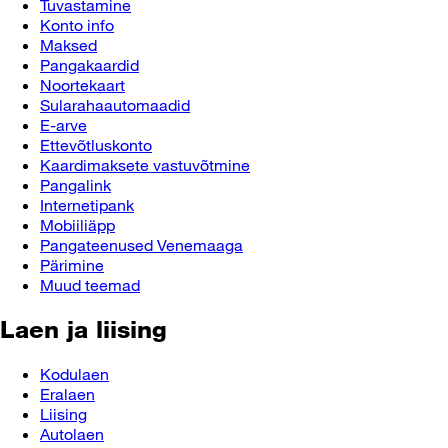
Tuvastamine
Konto info
Maksed
Pangakaardid
Noortekaart
Sularahaautomaadid
E-arve
Ettevõtluskonto
Kaardimaksete vastuvõtmine
Pangalink
Internetipank
Mobiiliäpp
Pangateenused Venemaaga
Pärimine
Muud teemad
Laen ja liising
Kodulaen
Eralaen
Liising
Autolaen