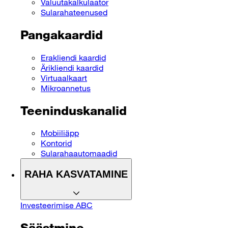
Valuutakalkulaator
Sularahateenused
Pangakaardid
Erakliendi kaardid
Ärikliendi kaardid
Virtuaalkaart
Mikroannetus
Teeninduskanalid
Mobiiliäpp
Kontorid
Sularahaautomaadid
RAHA KASVATAMINE
Investeerimise ABC
Säästmine