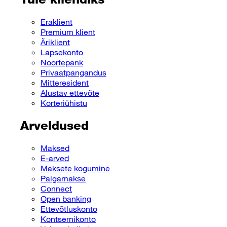
Eraklient
Premium klient
Äriklient
Lapsekonto
Noortepank
Privaatpangandus
Mitteresident
Alustav ettevõte
Korteriühistu
Arveldused
Maksed
E-arved
Maksete kogumine
Palgamakse
Connect
Open banking
Ettevõtluskonto
Kontsernikonto