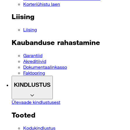
Korteriühistu laen
Liising
Liising
Kaubanduse rahastamine
Garantiid
Akreditiivid
Dokumentaalinkasso
Faktooring
KINDLUSTUS
Ülevaade kindlustusest
Tooted
Kodukindlustus