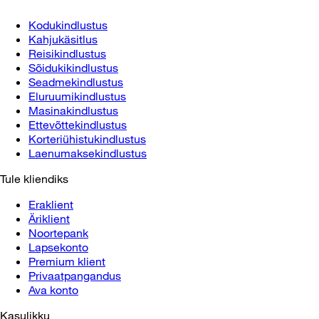
Kodukindlustus
Kahjukäsitlus
Reisikindlustus
Sõidukikindlustus
Seadmekindlustus
Eluruumikindlustus
Masinakindlustus
Ettevõttekindlustus
Korteriühistukindlustus
Laenumaksekindlustus
Tule kliendiks
Eraklient
Äriklient
Noortepank
Lapsekonto
Premium klient
Privaatpangandus
Ava konto
Kasulikku