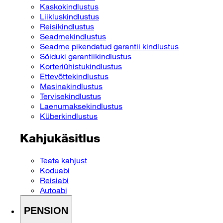
Kaskokindlustus
Liikluskindlustus
Reisikindlustus
Seadmekindlustus
Seadme pikendatud garantii kindlustus
Sõiduki garantiikindlustus
Korteriühistukindlustus
Ettevõttekindlustus
Masinakindlustus
Tervisekindlustus
Laenumaksekindlustus
Küberkindlustus
Kahjukäsitlus
Teata kahjust
Koduabi
Reisiabi
Autoabi
PENSION