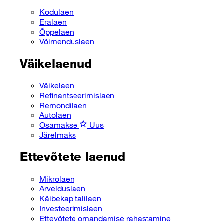
Kodulaen
Eralaen
Õppelaen
Võimenduslaen
Väikelaenud
Väikelaen
Refinantseerimislaen
Remondilaen
Autolaen
Osamakse
Uus
Järelmaks
Ettevõtete laenud
Mikrolaen
Arvelduslaen
Käibekapitalilaen
Investeerimislaen
Ettevõtete omandamise rahastamine