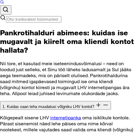
Pankrotihalduri abimees: kuidas ise
mugavalt ja kiirelt oma kliendi kontot
hallata?
Nii tore, et kasutad meie iseteenindusvõimalusi – need on
loodud just selleks, et Sinu töö läheks ladusamalt ja Sul jääks
aega teemadeks, mis on päriselt olulised. Pankrotihaldurina
saad mitmed igapäevased toimingud ise oma kliendi
(võlgniku) kontol kiiresti ja mugavalt LHV internetipangas ära
teha. Allpool leiad juhised levinumate olukordade jaoks.
1. Kuidas saan teha muudatusi võlgniku LHV kontol?
Kõigepealt sisene LHV
internetipanka
oma isiklikule kontole.
Pärast sisenemist näed lehe päises oma nime kõrval
noolekest, millele vajutades saad valida oma kliendi (võlgniku)