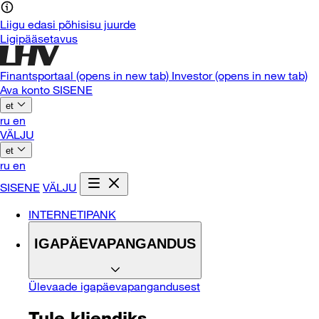
Liigu edasi põhisisu juurde
Ligipääsetavus
Finantsportaal
(opens in new tab)
Investor
(opens in new tab)
Ava konto
SISENE
et
ru
en
VÄLJU
et
ru
en
SISENE
VÄLJU
INTERNETIPANK
IGAPÄEVAPANGANDUS
Ülevaade igapäevapangandusest
Tule kliendiks