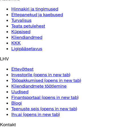
Hinnakiri ja tingimused
Ettepanekud ja kaebused
Turvalisus
Teata petulehest
Küpsised
Kliendiandmed
KKK
Ligipääsetavus
LHV
Ettevõttest
Investorile
(opens in new tab)
Tööpakkumised
(opens in new tab)
Kliendiandmete töötlemine
Uudised
Finantsportaal
(opens in new tab)
Blogi
Teenuste seis
(opens in new tab)
lhv.ai
(opens in new tab)
Kontakt