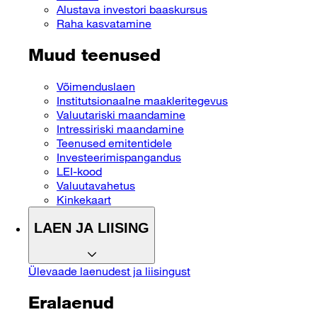
Alustava investori baaskursus
Raha kasvatamine
Muud teenused
Võimenduslaen
Institutsionaalne maakleritegevus
Valuutariski maandamine
Intressiriski maandamine
Teenused emitentidele
Investeerimispangandus
LEI-kood
Valuutavahetus
Kinkekaart
LAEN JA LIISING
Ülevaade laenudest ja liisingust
Eralaenud