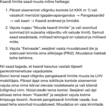
Kaardi limiite saad muuta mõne hetkega:
Pärast sisenemist võlgniku kontole (vt KKK nr 1) vali
vasakult menüüst Igapäevapangandus → Pangakaardid
→ vali kaart → Kaardi andmed ja limiidid.
Vajuta nuppu “Muuda kaardi limiite” ja vali soovitud
summad (nt sularaha väljavõtu või ostude limiit). Samuti
saad seadistada, millised tehingud on lubatud ja millised
mitte.
Vajuta “Eelvaade”, seejärel vaata muudatused üle ja
sobivusel kinnita oma allkirjaga (PIN2). Muudatus hakkab
kohe kehtima.
Nii saad tagada, et kaardi kasutus vastab täpselt
pankrotimenetluse vajadustele.
Soovi korral saad võlgniku pangakaardi limiite muuta ka LHV
mobiiliäpis. Pärast äppi oma isiklikule kontole sisenemist
vajuta oma nime kõrval olevale noolekesele ja vali kliendi
(võlgniku) nimi. Nüüd oledki tema kontol. Seejärel vali äpi
allosas teine ikoon “Kaardid” ja seejärel vajuta kolme
kriipsuga ikoonil. Avaneb pangakaardi limiitide vaade, kus
saad teha soovitud muudatused. Muudatus on vaja kinnitada