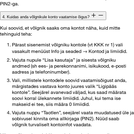
PIN2-ga.
4. Kuidas anda võlgnikule konto vaatamise õigus?
Kui soovid, et võlgnik saaks oma kontot näha, kuid mitte
tehinguid teha:
Pärast sisenemist võlgniku kontole (vt KKK nr 1) vali
vasakult menüüst Info ja seaded → Kontod ja limiidid.
Vajuta nupule “Lisa kasutaja” ja sisesta võlgniku
andmed (sh ees- ja perekonnanimi, isikukood, e-posti
aadress ja telefoninumber).
Vali, millistele kontodele soovid vaatamisõigust anda,
märgistades vastava konto juures valik “Ligipääs
kontole”. Seejärel avanevad väljad, kus saad määrata
soovi korral ülekannete limiidid. Juhul, kui tema ise
makseid ei tee, siis määra 0 limiidid.
Vajuta nuppu “Taotlen”, seejärel vaata muudatused üle ja
sobivusel kinnita oma allkirjaga (PIN2). Nüüd saab
võlgnik turvaliselt kontoinfot vaadata.