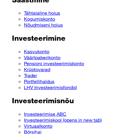
Tähtajaline hoius
Kogumiskonto
Nõudmiseni hoius
Investeerimine
Kasvukonto
Väärtpaberikonto
Pensioni investeerimiskonto
Krüptovarad
Trader
Portfellihaldus
LHV Investeerimisfondid
Investeerimisnõu
Investeerimise ABC
Investeerimiskool
(opens in new tab)
Virtuaalkonto
Börsihai