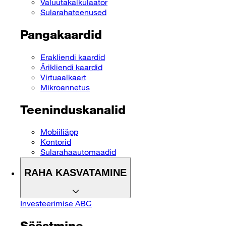
Valuutakalkulaator
Sularahateenused
Pangakaardid
Erakliendi kaardid
Ärikliendi kaardid
Virtuaalkaart
Mikroannetus
Teeninduskanalid
Mobiiliäpp
Kontorid
Sularahaautomaadid
RAHA KASVATAMINE
Investeerimise ABC
Säästmine