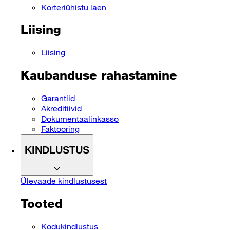
Korteriühistu laen
Liising
Liising
Kaubanduse rahastamine
Garantiid
Akreditiivid
Dokumentaalinkasso
Faktooring
KINDLUSTUS
Ülevaade kindlustusest
Tooted
Kodukindlustus