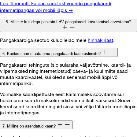
Loe lähemalt, kuidas saad aktiveerida pangakaardi
internetipangas või mobiiliäpis →
5. Milliste kuludega peaksin LHV pangakaardi kasutamisel arvestama?
Pangakaardiga seotud kulud leiad meie
hinnakirjast
.
6. Kuidas saan muuta oma pangakaardi kasutuslimiite?
Pangakaardi tehingute (s.o sularaha väljavõtmine, kaardi- ja
viipemaksed ning internetiostud) päeva- ja kuulimiite saad
muuta kaardivaatel, kui oled sisenenud mobiiliäppi või
internetipanka.
Võimalike kaardipettuste eest kaitsmiseks soovitame sul
hoida oma kaardi makselimiidid võimalikult väikesed. Soovi
korral saad kaarditoiminguid sisse või välja lülitada mobiiliäpis
ja internetipangas.
7. Milline on asendatud kaart?