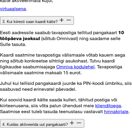
kätte aktiveerimata kujul;
virtuaalsena
.
3. Kui kiiresti saan kaardi kätte?
Eesti aadressile saabub tavapostiga tellitud pangakaart
10
(sõltub Omnivast) ning saadame selle
tööpäeva jooksul
Sulle tasuta.
Kaardi saatmine tavapostiga välismaale võtab kauem aega
ning sõltub konkreetse sihtriigi asukohast. Tutvu kaardi
ligikaudse saabumisajaga
Omniva kodulehel
. Tavapostiga
välismaale saatmine maksab 15 eurot.
Juhul kui tellisid pangakaardi juurde ka PIN-koodi ümbriku, siis
saabuvad need erinevatel päevadel.
Kui soovid kaardi kätte saada kulleri, tähitud postiga või
kiirteenusena, siis võta palun ühendust meie
klienditoega
.
Saatmise eest tuleb tasuda teenustasu vastavalt
hinnakirjale
.
4. Kuidas aktiveerida uut pangakaarti?