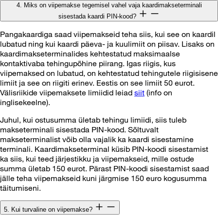
4. Miks on viipemakse tegemisel vahel vaja kaardimakseterminali
sisestada kaardi PIN-kood?
Pangakaardiga saad viipemakseid teha siis, kui see on kaardil
lubatud ning kui kaardi päeva- ja kuulimiit on piisav. Lisaks on
kaardimakseterminalides kehtestatud maksimaalse
kontaktivaba tehingupõhine piirang. Igas riigis, kus
viipemaksed on lubatud, on kehtestatud tehingutele riigisisene
limiit ja see on riigiti erinev. Eestis on see limiit 50 eurot.
Välisriikide viipemaksete limiidid leiad
siit
(info on
inglisekeelne).
Juhul, kui ostusumma ületab tehingu limiidi, siis tuleb
makseterminali sisestada PIN-kood. Sõltuvalt
makseterminalist võib olla vajalik ka kaardi sisestamine
terminali. Kaardimakseterminal küsib PIN-koodi sisestamist
ka siis, kui teed järjestikku ja viipemakseid, mille ostude
summa ületab 150 eurot. Pärast PIN-koodi sisestamist saad
jälle teha viipemakseid kuni järgmise 150 euro kogusumma
täitumiseni.
5. Kui turvaline on viipemakse?