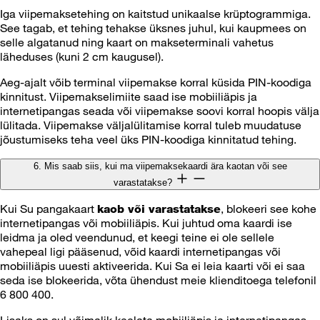
Iga viipemaksetehing on kaitstud unikaalse krüptogrammiga.
See tagab, et tehing tehakse üksnes juhul, kui kaupmees on
selle algatanud ning kaart on makseterminali vahetus
läheduses (kuni 2 cm kaugusel).
Aeg-ajalt võib terminal viipemakse korral küsida PIN-koodiga
kinnitust. Viipemakselimiite saad ise mobiiliäpis ja
internetipangas seada või viipemakse soovi korral hoopis välja
lülitada. Viipemakse väljalülitamise korral tuleb muudatuse
jõustumiseks teha veel üks PIN-koodiga kinnitatud tehing.
6. Mis saab siis, kui ma viipemaksekaardi ära kaotan või see
varastatakse?
Kui Su pangakaart
, blokeeri see kohe
kaob või varastatakse
internetipangas või mobiiliäpis. Kui juhtud oma kaardi ise
leidma ja oled veendunud, et keegi teine ei ole sellele
vahepeal ligi pääsenud, võid kaardi internetipangas või
mobiiliäpis uuesti aktiveerida. Kui Sa ei leia kaarti või ei saa
seda ise blokeerida, võta ühendust meie klienditoega telefonil
6 800 400.
Lisaks on sul võimalik keelata mobiiliäpis ja internetipangas