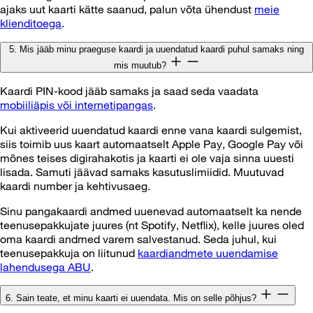
ajaks uut kaarti kätte saanud, palun võta ühendust
meie
klienditoega
.
5. Mis jääb minu praeguse kaardi ja uuendatud kaardi puhul samaks ning
mis muutub?
Kaardi PIN-kood jääb samaks ja saad seda vaadata
mobiiliäpis või internetipangas
.
Kui aktiveerid uuendatud kaardi enne vana kaardi sulgemist,
siis toimib uus kaart automaatselt Apple Pay, Google Pay või
mõnes teises digirahakotis ja kaarti ei ole vaja sinna uuesti
lisada. Samuti jäävad samaks kasutuslimiidid. Muutuvad
kaardi number ja kehtivusaeg.
Sinu pangakaardi andmed uuenevad automaatselt ka nende
teenusepakkujate juures (nt Spotify, Netflix), kelle juures oled
oma kaardi andmed varem salvestanud. Seda juhul, kui
teenusepakkuja on liitunud
kaardiandmete uuendamise
lahendusega ABU
.
6. Sain teate, et minu kaarti ei uuendata. Mis on selle põhjus?