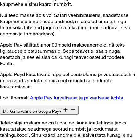
kaupmehele sinu kaardi numbrit.
Kui teed makse äpis või Safari veebibrauseris, saadetakse
kaupmehele ainult need andmed, mida oled oma tehingu
täitmiseks lubanud jagada (näiteks nimi, meiliaadress, arve
aadress ja tarneaadress).
Apple Pay säilitab anonüümseid makseandmeid, näiteks
ligikaudseid ostusummasid. Seda teavet ei saa sinuga
seostada ja see ei sisalda kunagi teavet ostetud toodete
kohta.
Apple Payd kasutavatel äppidel peab olema privaatsuseeskiri,
mida saad vaadata ja mis seab reeglid su andmete
kasutamiseks.
Loe lähemalt
Apple Pay turvalisuse ja privaatsuse kohta
.
14. Kui turvaline on Google Pay?
Telefoniga maksmine on turvaline, kuna iga tehingu jaoks
kasutatakse seadmega seotud numbrit ja kordumatut
tehingukoodi. Sinu kaardi andmeid ei salvestata kunagi sinu