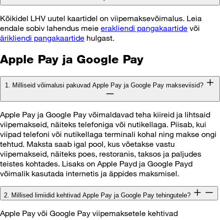
Kõikidel LHV uutel kaartidel on viipemaksevõimalus. Leia
endale sobiv lahendus meie
erakliendi pangakaartide
või
ärikliendi pangakaartide
hulgast.
Apple Pay ja Google Pay
1. Milliseid võimalusi pakuvad Apple Pay ja Google Pay makseviisid?
Apple Pay ja Google Pay võimaldavad teha kiireid ja lihtsaid
viipemakseid, näiteks telefoniga või nutikellaga. Piisab, kui
viipad telefoni või nutikellaga terminali kohal ning makse ongi
tehtud. Maksta saab igal pool, kus võetakse vastu
viipemakseid, näiteks poes, restoranis, taksos ja paljudes
teistes kohtades. Lisaks on Apple Payd ja Google Payd
võimalik kasutada internetis ja äppides maksmisel.
2. Millised limiidid kehtivad Apple Pay ja Google Pay tehingutele?
Apple Pay või Google Pay viipemaksetele kehtivad