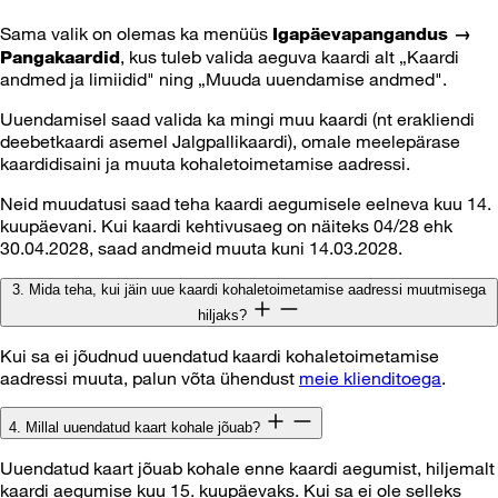
Sama valik on olemas ka menüüs
Igapäevapangandus →
, kus tuleb valida aeguva kaardi alt „Kaardi
Pangakaardid
andmed ja limiidid" ning „Muuda uuendamise andmed".
Uuendamisel saad valida ka mingi muu kaardi (nt erakliendi
deebetkaardi asemel Jalgpallikaardi), omale meelepärase
kaardidisaini ja muuta kohaletoimetamise aadressi.
Neid muudatusi saad teha kaardi aegumisele eelneva kuu 14.
kuupäevani. Kui kaardi kehtivusaeg on näiteks 04/28 ehk
30.04.2028, saad andmeid muuta kuni 14.03.2028.
3. Mida teha, kui jäin uue kaardi kohaletoimetamise aadressi muutmisega
hiljaks?
Kui sa ei jõudnud uuendatud kaardi kohaletoimetamise
aadressi muuta, palun võta ühendust
meie klienditoega
.
4. Millal uuendatud kaart kohale jõuab?
Uuendatud kaart jõuab kohale enne kaardi aegumist, hiljemalt
kaardi aegumise kuu 15. kuupäevaks. Kui sa ei ole selleks