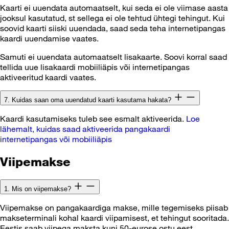
Kaarti ei uuendata automaatselt, kui seda ei ole viimase aasta
jooksul kasutatud, st sellega ei ole tehtud ühtegi tehingut. Kui
soovid kaarti siiski uuendada, saad seda teha internetipangas
kaardi uuendamise vaates.
Samuti ei uuendata automaatselt lisakaarte. Soovi korral saad
tellida uue lisakaardi mobiiliäpis või internetipangas
aktiveeritud kaardi vaates.
7. Kuidas saan oma uuendatud kaarti kasutama hakata?
Kaardi kasutamiseks tuleb see esmalt aktiveerida.
Loe
lähemalt, kuidas saad aktiveerida pangakaardi
internetipangas või mobiiliäpis
Viipemakse
1. Mis on viipemakse?
Viipemakse on pangakaardiga makse, mille tegemiseks piisab
makseterminali kohal kaardi viipamisest, et tehingut sooritada.
Eestis saab viipega maksta kuni 50-eurose ostu eest.