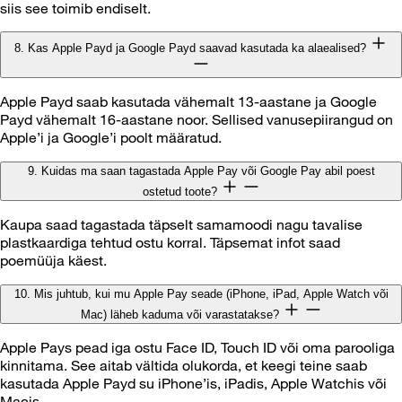
siis see toimib endiselt.
8. Kas Apple Payd ja Google Payd saavad kasutada ka alaealised?
Apple Payd saab kasutada vähemalt 13-aastane ja Google
Payd vähemalt 16-aastane noor. Sellised vanusepiirangud on
Apple’i ja Google’i poolt määratud.
9. Kuidas ma saan tagastada Apple Pay või Google Pay abil poest
ostetud toote?
Kaupa saad tagastada täpselt samamoodi nagu tavalise
plastkaardiga tehtud ostu korral. Täpsemat infot saad
poemüüja käest.
10. Mis juhtub, kui mu Apple Pay seade (iPhone, iPad, Apple Watch või
Mac) läheb kaduma või varastatakse?
Apple Pays pead iga ostu Face ID, Touch ID või oma parooliga
kinnitama. See aitab vältida olukorda, et keegi teine saab
kasutada Apple Payd su iPhone’is, iPadis, Apple Watchis või
Macis.