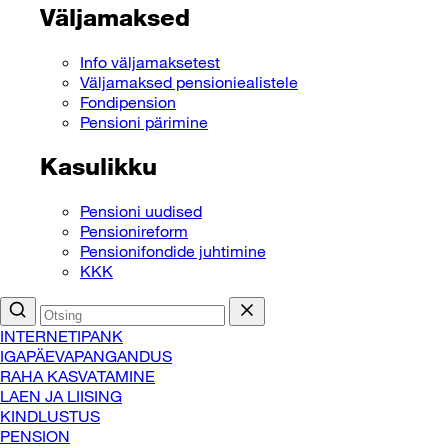
Väljamaksed
Info väljamaksetest
Väljamaksed pensioniealistele
Fondipension
Pensioni pärimine
Kasulikku
Pensioni uudised
Pensionireform
Pensionifondide juhtimine
KKK
INTERNETIPANK
IGAPÄEVAPANGANDUS
RAHA KASVATAMINE
LAEN JA LIISING
KINDLUSTUS
PENSION