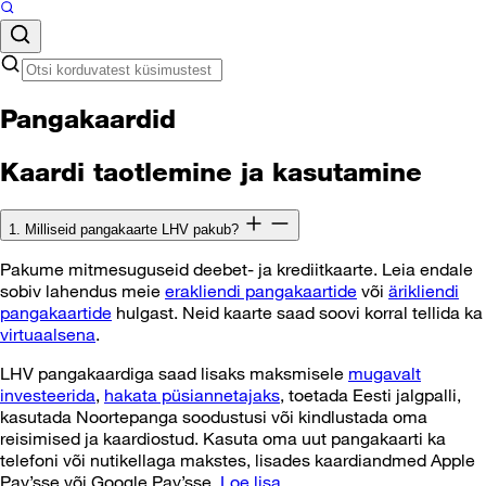
Pangakaardid
Kaardi taotlemine ja kasutamine
1. Milliseid pangakaarte LHV pakub?
Pakume mitmesuguseid deebet- ja krediitkaarte. Leia endale
sobiv lahendus meie
erakliendi pangakaartide
või
ärikliendi
pangakaartide
hulgast. Neid kaarte saad soovi korral tellida ka
virtuaalsena
.
LHV pangakaardiga saad lisaks maksmisele
mugavalt
investeerida
,
hakata püsiannetajaks
, toetada Eesti jalgpalli,
kasutada Noortepanga soodustusi või kindlustada oma
reisimised ja kaardiostud. Kasuta oma uut pangakaarti ka
telefoni või nutikellaga makstes, lisades kaardiandmed Apple
Pay’sse või Google Pay’sse.
Loe lisa