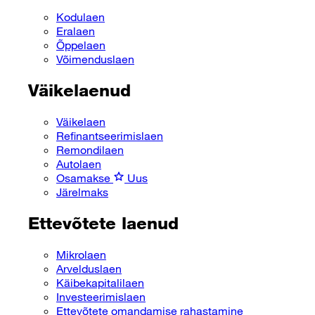
Kodulaen
Eralaen
Õppelaen
Võimenduslaen
Väikelaenud
Väikelaen
Refinantseerimislaen
Remondilaen
Autolaen
Osamakse
Uus
Järelmaks
Ettevõtete laenud
Mikrolaen
Arvelduslaen
Käibekapitalilaen
Investeerimislaen
Ettevõtete omandamise rahastamine