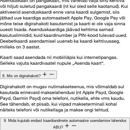
Asenduskaart on pangakaart, mis vahetab välja sinu kehtiva
või hiljuti suletud pangakaardi (nt kui oled selle kaotanud). Kui
aktiveerid asenduskaardi enne vana kaardi sulgemist, siis
jätkad uue kaardiga automaatselt Apple Pay, Google Pay või
mõne teise digirahakoti kasutamist ja kaarti ei ole vaja sinna
uuesti lisada. Asenduskaardiga jäävad kehtima samad
kasutuslimiidid, kuid kaardinumber ja PIN-kood tulevad uued.
Deebetkaardi asendamisel uueneb ka kaardi kehtivusaeg,
milleks on 3 aastat.
Kaarti saad asendada nii mobiiliäpis kui internetipangas.
Selleks vajuta kaardivaatel nupule „Asenda kaart“.
8. Mis on digirahakott?
Digirahakott on mugav nutimakseteenus, mis võimaldab sul
kasutada erinevaid makselahendusi (nt Apple Payd, Google
Payd, Garmin Payd) oma telefoni, nutikella, ehte vms kaudu.
See tähendab, et piisab, kui viipad makseterminali kohal
näiteks telefoni või nutikellaga ja makse ongi tehtud.
9. Mida kujutab endast kaardiandmete automaatse uuendamise lahendus
ABU?