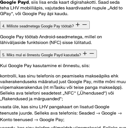
, siis lisa enda kaart digirahakotti. Saad seda
Google Payd
teha LHV mobiiliäpis, vajutades kaardivaatel nupule „Add to
GPay“, või Google Pay äpi kaudu.
4. Milliste seadmetega Google Pay töötab?
Google Pay töötab Android-seadmetega, millel on
lähiväljaside funktsioon (NFC) sisse lülitatud.
5. Miks mul ei õnnestu Google Payd kasutada?
Kui Google Pay kasutamine ei õnnestu, siis:
kontrolli, kas sinu telefonis on peamiseks makseäpiks ehk
vaikerakenduseks määratud just Google Pay, mitte mõni muu
viipemakserakendus (nt mTasku või teise panga makseäpp).
Selleks ava telefoni seadetest „NFC“ („Ühendused“) või
„Rakendused ja märguanded“;
vaata üle, kas sinu LHV pangakaart on lisatud Google
teenuste juurde. Selleks ava telefonis: Seaded → Google →
Konto teenused → Google Pay;
veendu, kas sinu telefon võimaldab viipemakseid. Selleks ava