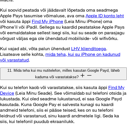
Kui soovid peatada või jäädavalt lõpetada oma seadmega
Apple Pays tasumise võimaluse, ava oma
Apple ID konto leht
või kasuta äppi
Find My iPhone
(Leia Minu iPhone) oma
iPhone’il või iPadil. Sellega su kaardid peatatakse Apple Pays
või eemaldatakse sellest isegi siis, kui su seade on parasjagu
võrgust väljas ega ole ühendatud mobiilside- või wifivõrku.
Kui vajad abi, võta palun ühendust
LHV klienditoega
.
Lisateave selle kohta,
mida teha, kui su iPhone on kadunud
või varastatud
.
11. Mida teha kui mu nutitelefon, milles kasutan Google Payd, läheb
kaduma või varastatakse?
Kui su telefon kaob või varastatakse, siis kasuta äppi
Find My
Device
(Leia Minu Seade). See võimaldab sul telefoni otsida ja
lukustada. Kui oled seadme lukustanud, ei saa Google Payd
kasutada. Kuna Google Pay ei salvesta kunagi su kaardi
andmeid telefoni, siis ei pääse teised, kes on su telefoni
leidnud või varastanud, sinu kaardi andmetele ligi. Seda ka
siis, kui telefonil puudub ekraanilukk.