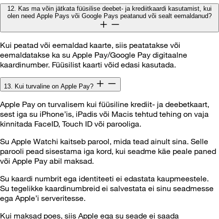
12. Kas ma võin jätkata füüsilise deebet- ja krediitkaardi kasutamist, kui
olen need Apple Pays või Google Pays peatanud või sealt eemaldanud?
Kui peatad või eemaldad kaarte, siis peatatakse või
eemaldatakse ka su Apple Pay/Google Pay digitaalne
kaardinumber. Füüsilist kaarti võid edasi kasutada.
13. Kui turvaline on Apple Pay?
Apple Pay on turvalisem kui füüsiline krediit- ja deebetkaart,
sest iga su iPhone’is, iPadis või Macis tehtud tehing on vaja
kinnitada FaceID, Touch ID või parooliga.
Su Apple Watchi kaitseb parool, mida tead ainult sina. Selle
parooli pead sisestama iga kord, kui seadme käe peale paned
või Apple Pay abil maksad.
Su kaardi numbrit ega identiteeti ei edastata kaupmeestele.
Su tegelikke kaardinumbreid ei salvestata ei sinu seadmesse
ega Apple’i serveritesse.
Kui maksad poes, siis Apple ega su seade ei saada