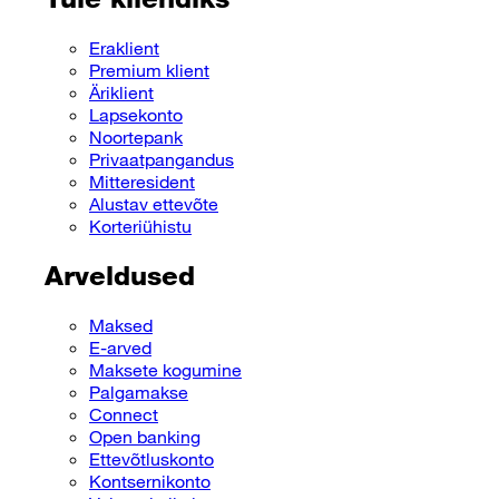
Eraklient
Premium klient
Äriklient
Lapsekonto
Noortepank
Privaatpangandus
Mitteresident
Alustav ettevõte
Korteriühistu
Arveldused
Maksed
E-arved
Maksete kogumine
Palgamakse
Connect
Open banking
Ettevõtluskonto
Kontsernikonto