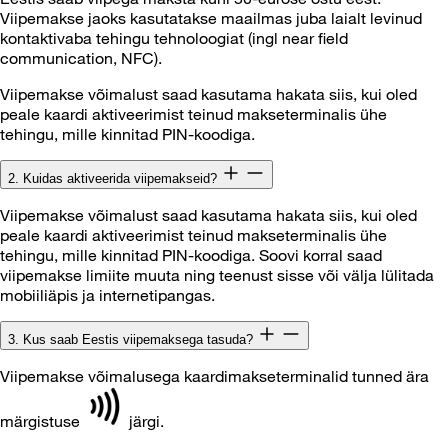
Viipemakse jaoks kasutatakse maailmas juba laialt levinud
kontaktivaba tehingu tehnoloogiat (ingl near field
communication, NFC).
Viipemakse võimalust saad kasutama hakata siis, kui oled
peale kaardi aktiveerimist teinud makseterminalis ühe
tehingu, mille kinnitad PIN-koodiga.
2. Kuidas aktiveerida viipemakseid?
Viipemakse võimalust saad kasutama hakata siis, kui oled
peale kaardi aktiveerimist teinud makseterminalis ühe
tehingu, mille kinnitad PIN-koodiga. Soovi korral saad
viipemakse limiite muuta ning teenust sisse või välja lülitada
mobiiliäpis ja internetipangas.
3. Kus saab Eestis viipemaksega tasuda?
Viipemakse võimalusega kaardimakseterminalid tunned ära
märgistuse
järgi.