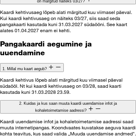
on märgitud näiteks 03/27?
Kaardi kehtivusaeg lõpeb alati märgitud kuu viimasel päeval.
Kui kaardi kehtivusaeg on näiteks 03/27, siis saad seda
pangakaarti kasutada kuni 31.03.2027 südaööni. See kaart
alates 01.04.2027 enam ei kehti.
Pangakaardi aegumine ja
uuendamine
1. Millal mu kaart aegub?
Kaardi kehtivus lõpeb alati märgitud kuu viimasel päeval
südaööl. Nt kui kaardi kehtivusaeg on 03/28, saad kaarti
kasutada kuni 31.03.2028 23.59.
2. Kuidas ja kus saan muuta kaardi uuendamise infot ja
kohaletoimetamise aadressi?
Kaardi uuendamise infot ja kohaletoimetamise aadressi saad
muuta internetipangas. Koondvaates kuvatakse aeguva kaardi
kohta teavitus, kus saad valida „Muuda uuendamise andmed".