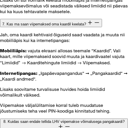
viipemaksevõimalus või seadistada väiksed limiidid nii päevas
kui ka kuus tehtavatele maksetele.
7. Kas ma saan viipemaksed oma kaardil keelata?
Jah, oma kaardi kehtivaid õiguseid saad vaadata ja muuta nii
mobiiliäpis kui ka internetipangas:
vajuta ekraani allosas teemale “Kaardid”. Vali
Mobiiliäpis:
kaart, mille viipemakseid soovid muuta ja kaardivaatel vajuta
“Limiidid” → Kaarditehingute limiidid → Viipemaksed.
„Igapäevapangandus“ ➞ „Pangakaardid“ ➞
Internetipangas:
„Kaardi andmed“.
Lisaks soovitame turvalisuse huvides hoida limiidid
võimalikult väiksed.
Viipemakse väljalülitamise korral tuleb muudatuse
jõustumiseks teha veel PIN-koodiga kinnitatud tehing.
8. Kuidas saan endale tellida LHV viipemakse võimalusega pangakaardi?