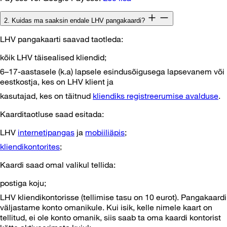
2. Kuidas ma saaksin endale LHV pangakaardi?
LHV pangakaarti saavad taotleda:
kõik LHV täisealised kliendid;
6–17-aastasele (k.a) lapsele esindusõigusega lapsevanem või
eestkostja, kes on LHV klient ja
kasutajad, kes on täitnud
kliendiks registreerumise avalduse
.
Kaarditaotluse saad esitada:
LHV
internetipangas
ja
mobiiliäpis
;
kliendikontorites
;
Kaardi saad omal valikul tellida:
postiga koju;
LHV kliendikontorisse (tellimise tasu on 10 eurot). Pangakaardi
väljastame konto omanikule. Kui isik, kelle nimele kaart on
tellitud, ei ole konto omanik, siis saab ta oma kaardi kontorist