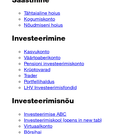
Tähtajaline hoius
Kogumiskonto
Nõudmiseni hoius
Investeerimine
Kasvukonto
Väärtpaberikonto
Pensioni investeerimiskonto
Krüptovarad
Trader
Portfellihaldus
LHV Investeerimisfondid
Investeerimisnõu
Investeerimise ABC
Investeerimiskool
(opens in new tab)
Virtuaalkonto
Börsihai