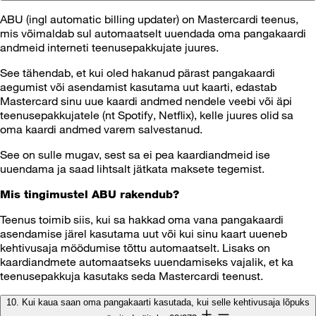
ABU (ingl automatic billing updater) on Mastercardi teenus,
mis võimaldab sul automaatselt uuendada oma pangakaardi
andmeid interneti teenusepakkujate juures.
See tähendab, et kui oled hakanud pärast pangakaardi
aegumist või asendamist kasutama uut kaarti, edastab
Mastercard sinu uue kaardi andmed nendele veebi või äpi
teenusepakkujatele (nt Spotify, Netflix), kelle juures olid sa
oma kaardi andmed varem salvestanud.
See on sulle mugav, sest sa ei pea kaardiandmeid ise
uuendama ja saad lihtsalt jätkata maksete tegemist.
Mis tingimustel ABU rakendub?
Teenus toimib siis, kui sa hakkad oma vana pangakaardi
asendamise järel kasutama uut või kui sinu kaart uueneb
kehtivusaja möödumise tõttu automaatselt. Lisaks on
kaardiandmete automaatseks uuendamiseks vajalik, et ka
teenusepakkuja kasutaks seda Mastercardi teenust.
10. Kui kaua saan oma pangakaarti kasutada, kui selle kehtivusaja lõpuks