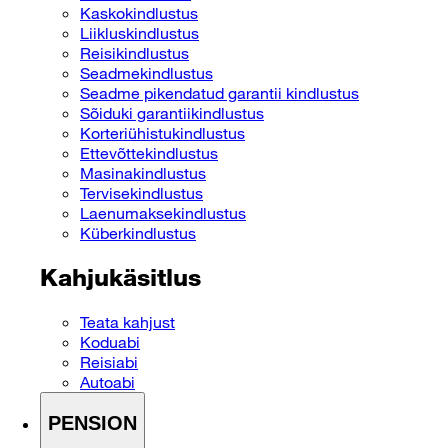
Kaskokindlustus
Liikluskindlustus
Reisikindlustus
Seadmekindlustus
Seadme pikendatud garantii kindlustus
Sõiduki garantiikindlustus
Korteriühistukindlustus
Ettevõttekindlustus
Masinakindlustus
Tervisekindlustus
Laenumaksekindlustus
Küberkindlustus
Kahjukäsitlus
Teata kahjust
Koduabi
Reisiabi
Autoabi
PENSION