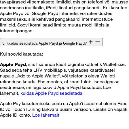
tavapärased viipemaksete limiidid, mis on telefoni või muusse
seadmesse (nutikella, iPadi) lisatud pangakaardil. Kui kasutad
Apple Payd või Google Payd internetis või rakendustes
maksmiseks, siis kehtivad pangakaardi internetiostude
limiidid. Soovi korral saad limiite muuta mobiiliäpis ja
internetipangas.
3. Kuidas seadistada Apple Payd ja Google Payd?
Kui soovid kasutada:
, siis lisa enda kaart digirahakotti ehk Walletisse.
Apple Payd
Saad seda teha LHV mobiiliäpis, vajutades kaardivaatel
nupule „Add to Apple Wallet“, või telefonis oleva Walleti
rakenduse kaudu. Pea meeles, et kaart tuleb lisada igasse
seadmesse, millega soovid Apple Payd kasutada. Loe
lähemalt,
kuidas Apple Payd seadistada
.
Apple Pay kasutamiseks peab su Apple’i seadmel olema Face
ID või Touch ID ning tarkvara uusim versioon. Lisaks on vajalik
Apple ID konto.
Loe lähemalt