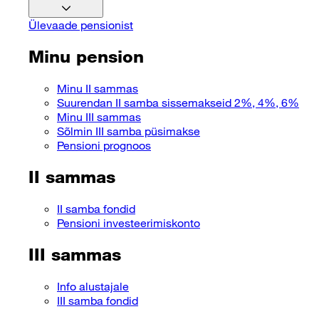
Ülevaade pensionist
Minu pension
Minu II sammas
Suurendan II samba sissemakseid 2%, 4%, 6%
Minu III sammas
Sõlmin III samba püsimakse
Pensioni prognoos
II sammas
II samba fondid
Pensioni investeerimiskonto
III sammas
Info alustajale
III samba fondid