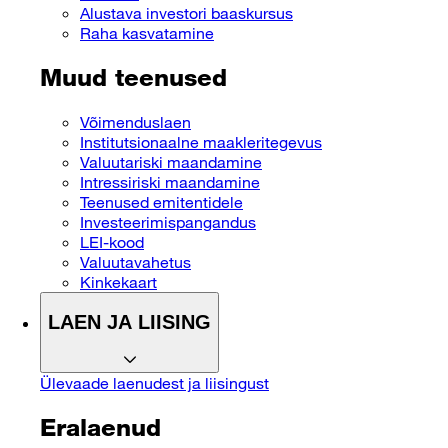
Alustava investori baaskursus
Raha kasvatamine
Muud teenused
Võimenduslaen
Institutsionaalne maakleritegevus
Valuutariski maandamine
Intressiriski maandamine
Teenused emitentidele
Investeerimispangandus
LEI-kood
Valuutavahetus
Kinkekaart
LAEN JA LIISING
Ülevaade laenudest ja liisingust
Eralaenud