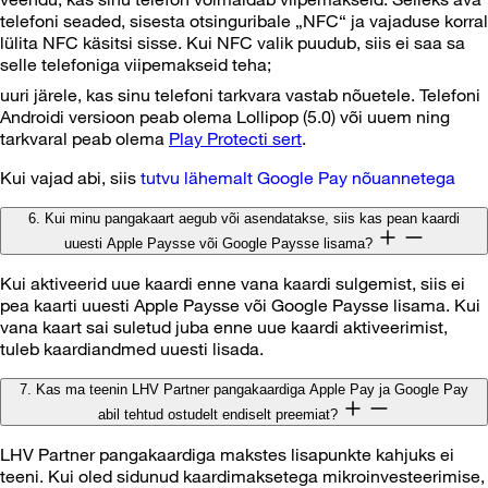
telefoni seaded, sisesta otsinguribale „NFC“ ja vajaduse korral
lülita NFC käsitsi sisse. Kui NFC valik puudub, siis ei saa sa
selle telefoniga viipemakseid teha;
uuri järele, kas sinu telefoni tarkvara vastab nõuetele. Telefoni
Androidi versioon peab olema Lollipop (5.0) või uuem ning
tarkvaral peab olema
Play Protecti sert
.
Kui vajad abi, siis
tutvu lähemalt Google Pay nõuannetega
6. Kui minu pangakaart aegub või asendatakse, siis kas pean kaardi
uuesti Apple Paysse või Google Paysse lisama?
Kui aktiveerid uue kaardi enne vana kaardi sulgemist, siis ei
pea kaarti uuesti Apple Paysse või Google Paysse lisama. Kui
vana kaart sai suletud juba enne uue kaardi aktiveerimist,
tuleb kaardiandmed uuesti lisada.
7. Kas ma teenin LHV Partner pangakaardiga Apple Pay ja Google Pay
abil tehtud ostudelt endiselt preemiat?
LHV Partner pangakaardiga makstes lisapunkte kahjuks ei
teeni. Kui oled sidunud kaardimaksetega mikroinvesteerimise,