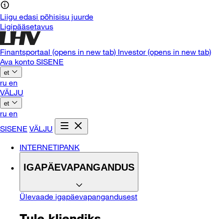
Liigu edasi põhisisu juurde
Ligipääsetavus
Finantsportaal
(opens in new tab)
Investor
(opens in new tab)
Ava konto
SISENE
et
ru
en
VÄLJU
et
ru
en
SISENE
VÄLJU
INTERNETIPANK
IGAPÄEVAPANGANDUS
Ülevaade igapäevapangandusest
Tule kliendiks