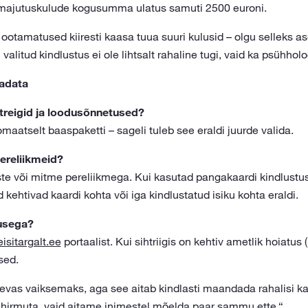
a majutuskulude kogusumma ulatus samuti 2500 euroni.
d ootamatused kiiresti kaasa tuua suuri kulusid – olgu selleks as
 valitud kindlustus ei ole lihtsalt rahaline tugi, vaid ka psühholo
aadata
streigid ja loodusõnnetused?
tomaatselt baaspaketti – sageli tuleb see eraldi juurde valida.
pereliikmeid?
laste või mitme pereliikmega. Kui kasutad pangakaardi kindlustust,
kehtivad kaardi kohta või iga kindlustatud isiku kohta eraldi.
tusega?
eisitargalt.ee
portaalist. Kui sihtriigis on kehtiv ametlik hoiatus (
sed.
evas vaiksemaks, aga see aitab kindlasti maandada rahalisi kah
i hirmuta, vaid aitame inimestel mõelda paar sammu ette.“