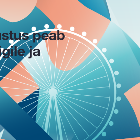
ustus peab
gile ja