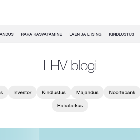
GANDUS
RAHA KASVATAMINE
LAEN JA LIISING
KINDLUSTUS
LHV blogi
us
Investor
Kindlustus
Majandus
Noortepank
Rahatarkus