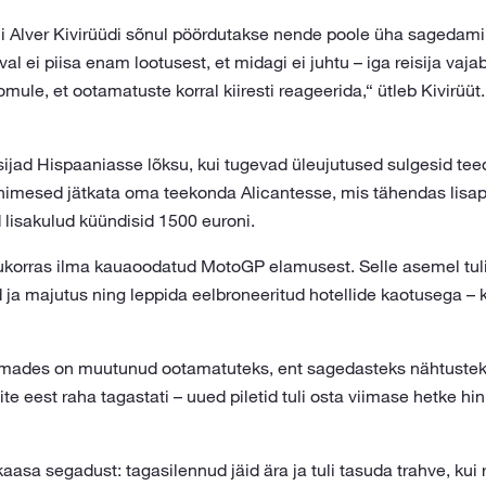
 Alver Kivirüüdi sõnul pöördutakse nende poole üha sagedamini 
val ei piisa enam lootusest, et midagi ei juhtu – iga reisija vaj
omule, et ootamatuste korral kiiresti reageerida,“ ütleb Kivirüüt.
ijad Hispaaniasse lõksu, kui tugevad üleujutused sulgesid tee
nimesed jätkata oma teekonda Alicantesse, mis tähendas lisapä
lisakulud küündisid 1500 euroni.
korras ilma kauaoodatud MotoGP elamusest. Selle asemel tuli k
 ja majutus ning leppida eelbroneeritud hotellide kaotusega – k
rmades on muutunud ootamatuteks, ent sagedasteks nähtusteks. 
tite eest raha tagastati – uued piletid tuli osta viimase hetke 
kaasa segadust: tagasilennud jäid ära ja tuli tasuda trahve, kui 