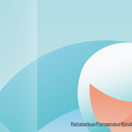
Rahatarkus
/
Pangandus
/
Kind