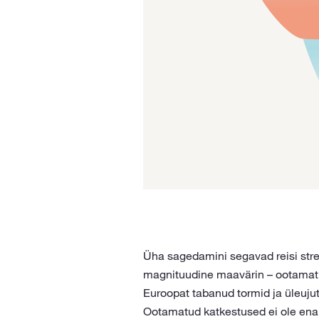
Üha sagedamini segavad reisi strei
magnituudine maavärin – ootamatu 
Euroopat tabanud tormid ja üleujut
Ootamatud katkestused ei ole enam