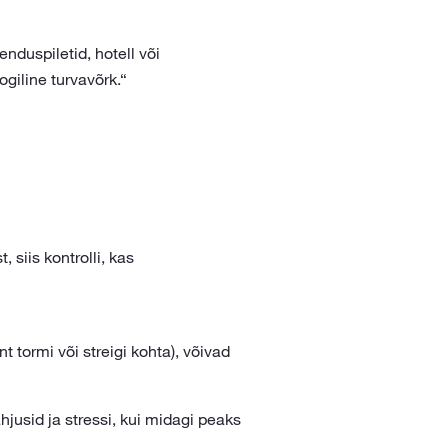
enduspiletid, hotell või
ogiline turvavõrk.“
 siis kontrolli, kas
nt tormi või streigi kohta), võivad
jusid ja stressi, kui midagi peaks