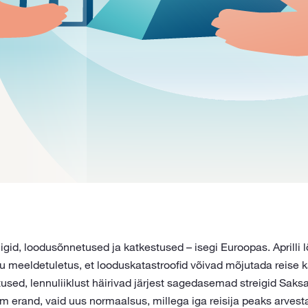
gid, loodusõnnetused ja katkestused – isegi Euroopas. Aprilli l
meeldetuletus, et looduskatastroofid võivad mõjutada reise 
used, lennuliiklust häirivad järjest sagedasemad streigid Saks
 erand, vaid uus normaalsus, millega iga reisija peaks arves