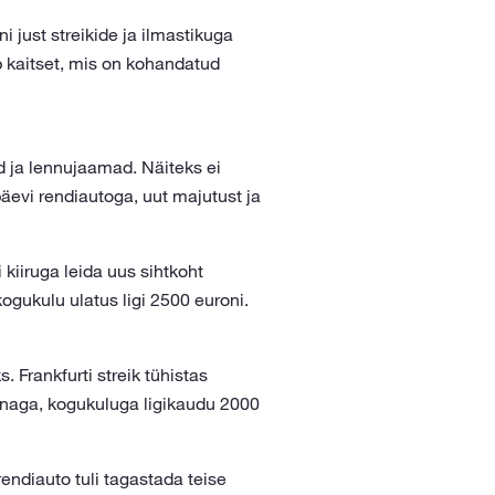
just streikide ja ilmastikuga
ab kaitset, mis on kohandatud
d ja lennujaamad. Näiteks ei
evi rendiautoga, uut majutust ja
iiruga leida uus sihtkoht
ogukulu ulatus ligi 2500 euroni.
Frankfurti streik tühistas
hinnaga, kogukuluga ligikaudu 2000
rendiauto tuli tagastada teise