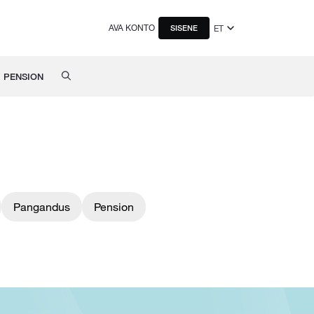
AVA KONTO
ET
SISENE
PENSION
Pangandus
Pension