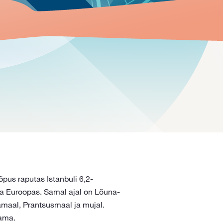
õpus raputas Istanbuli 6,2-
ka Euroopas. Samal ajal on Lõuna-
amaal, Prantsusmaal ja mujal.
tama.