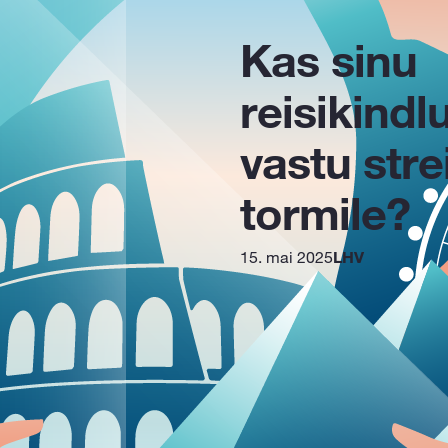
Kas sinu
reisikindl
vastu strei
tormile?
15. mai 2025
LHV