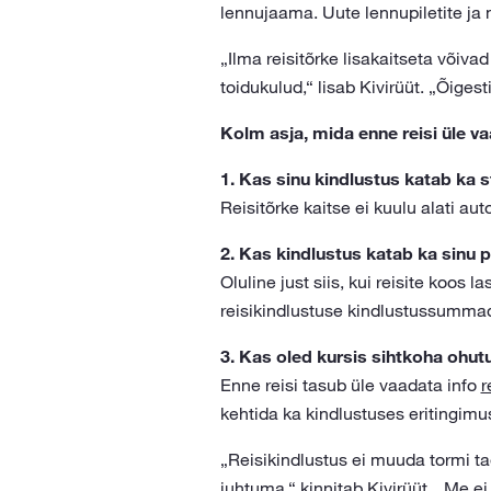
lennujaama. Uute lennupiletite j
„Ilma reisitõrke lisakaitseta võiva
toidukulud,“ lisab Kivirüüt. „Õigesti
Kolm asja, mida enne reisi üle v
1. Kas sinu kindlustus katab ka 
Reisitõrke kaitse ei kuulu alati au
2. Kas kindlustus katab ka sinu 
Oluline just siis, kui reisite koos 
reisikindlustuse kindlustussummad 
3. Kas oled kursis sihtkoha ohu
Enne reisi tasub üle vaadata info
r
kehtida ka kindlustuses eritingimu
„Reisikindlustus ei muuda tormi ta
juhtuma,“ kinnitab Kivirüüt. „Me e