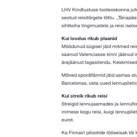
LHV Kindlustuse tooteoskonna juhi
seotud reisitõrgete tõttu. „Tänapäe
sihtkoha tingimustele ja reisi iselo
Kui loodus rikub plaanid
Möödunud sügisel jäid mitmed reis
saanud Valenciasse kinni jäänud i
ärajäänud tagasilendu. Keskmised 
Mõned spordifännid jäid samas olu
Barcelonas, osta uued lennupiletid
Kui streik rikub reisi
Streigid lennujaamades ja lennufi
inimese kogu reisi, kuigi lennupile
eurot.
Ka Finnairi pilootide tööseisak tõi 