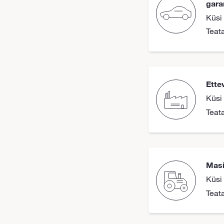
gara
Küsi
Teat
Ette
Küsi
Teat
Masi
Küsi
Teat