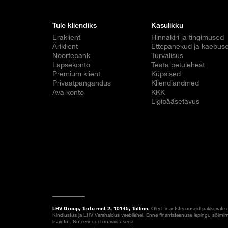
Tule kliendiks
Kasulikku
Eraklient
Hinnakiri ja tingimused
Äriklient
Ettepanekud ja kaebus
Noortepank
Turvalisus
Lapsekonto
Teata petulehest
Premium klient
Küpsised
Privaatpangandus
Kliendiandmed
Ava konto
KKK
Ligipääsetavus
LHV Group, Tartu mnt 2, 10145, Tallinn.
Oled finantsteenuseid pakkuvate 
Kindlustus ja LHV Varahaldus veebilehel. Enne finantsteenuse lepingu sõlmim
lisainfot.
Noteeringud on viivitusega
.