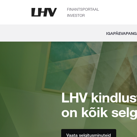
FINANTSPORTAAL
INVESTOR
IGAPÄEVAPAN
LHV kindlu
on kõik sel
Vaata selgitusminuteid