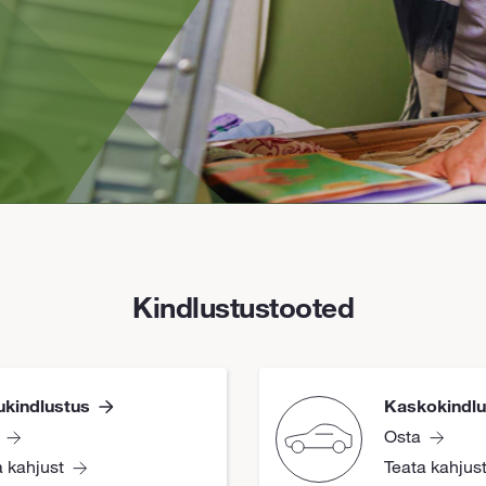
Kindlustustooted
kindlustus
Kaskokindlu
Osta
a kahjust
Teata kahjus