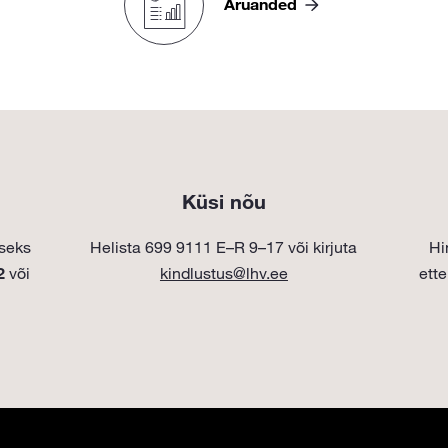
Aruanded
Küsi nõu
iseks
Helista
699 9111
E–R 9–17 või kirjuta
Hi
2
või
kindlustus@lhv.ee
ett