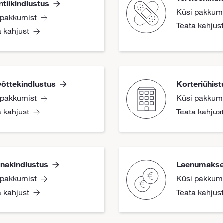
ntiikindlustus
Küsi pakkum
 pakkumist
Teata kahjus
a kahjust
võttekindlustus
Korteriühist
 pakkumist
Küsi pakkum
a kahjust
Teata kahjus
nakindlustus
Laenumakse
 pakkumist
Küsi pakkum
a kahjust
Teata kahjus