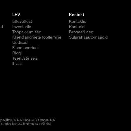
LHV
Kontakt
Ettevõttest
Kontaktid
ed
Investorile
Kontorid
Tööpakkumised
Broneeri aeg
Kliendiandmete töötlemine
Sularahaautomaadid
Uudised
Finantsportaal
Blogi
Teenuste seis
lhv.ai
ettevõtete AS LHV Pank, LHV Finance, LHV
ist tutvu
teenuse tingimustega
või küsi