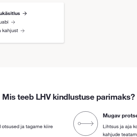
ukäsitlus
uabi
a kahjust
Mis teeb LHV kindlustuse parimaks?
Mugav prots
 otsused ja tagame kiire
Lihtsus ja aja 
kahjude teatam