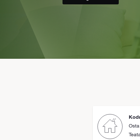
Kodu
Osta
Teat