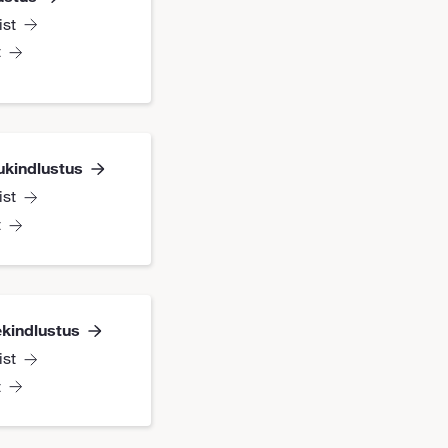
ist
t
ukindlustus
ist
t
kindlustus
ist
t