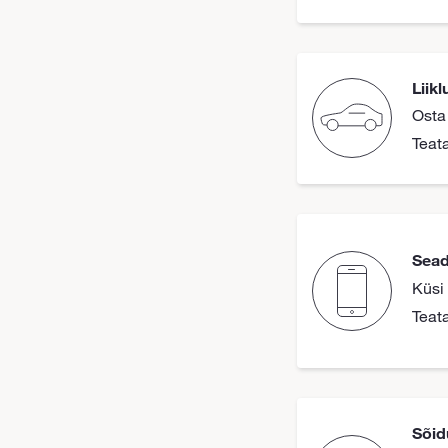
Liik
Osta
Teat
Sead
Küsi
Teat
Sõid