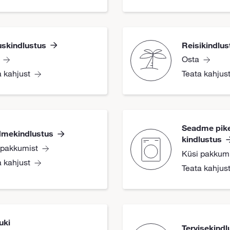
luskindlustus
Reisikindlus
Osta
a kahjust
Teata kahjus
Seadme pike
mekindlustus
kindlustus
 pakkumist
Küsi pakkum
a kahjust
Teata kahjus
uki
Tervisekindl