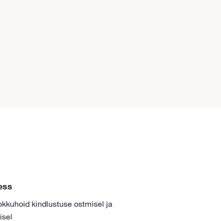
ess
kokkuhoid kindlustuse ostmisel ja
isel