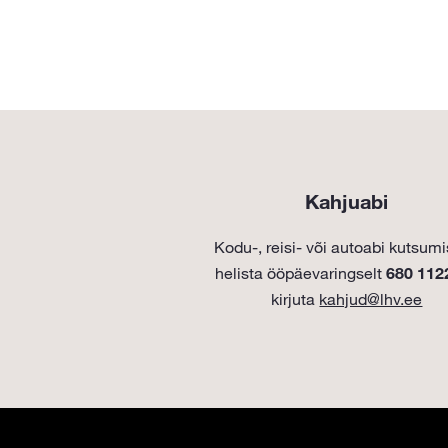
Kahjuabi
Kodu-, reisi- või autoabi kutsum
helista ööpäevaringselt
680 112
kirjuta
kahjud@lhv.ee