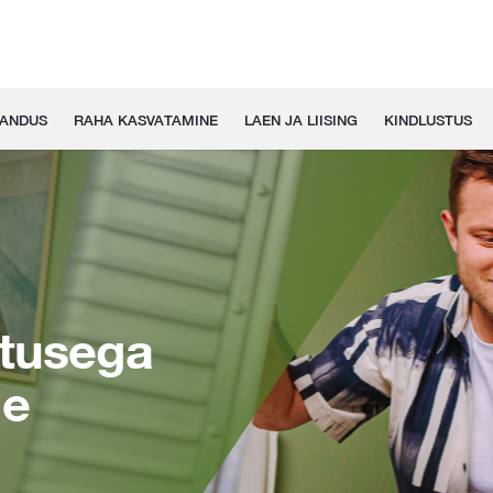
GANDUS
RAHA KASVATAMINE
LAEN JA LIISING
KINDLUSTUS
stusega
ge