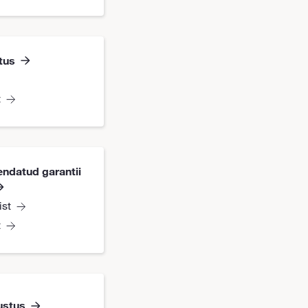
tus
t
ndatud garantii
ist
t
ustus