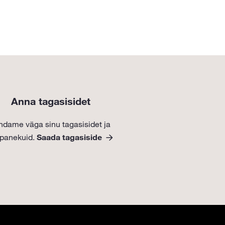
Anna tagasisidet
ndame väga sinu tagasisidet ja
epanekuid.
Saada tagasiside