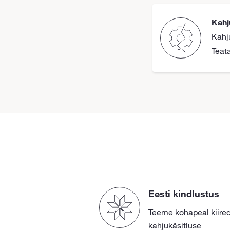
Kahj
Kahj
Teat
Eesti kindlustus
Teeme kohapeal kiired
kahjukäsitluse