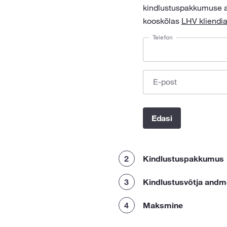
kindlustuspakkumuse a
kooskõlas
LHV kliendi
Telefon
E-post
Edasi
2
Kindlustuspakkumus
3
Kindlustusvõtja and
4
Maksmine