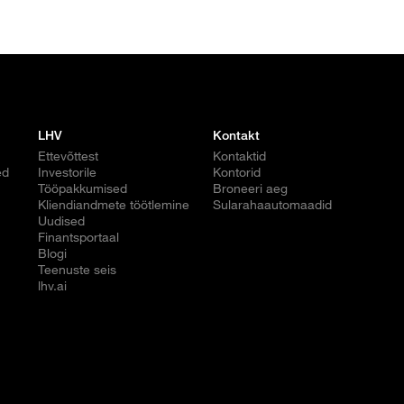
LHV
Kontakt
Ettevõttest
Kontaktid
ed
Investorile
Kontorid
Tööpakkumised
Broneeri aeg
Kliendiandmete töötlemine
Sularahaautomaadid
Uudised
Finantsportaal
Blogi
Teenuste seis
lhv.ai