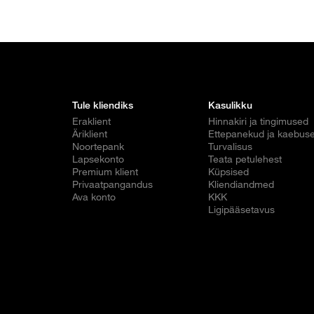
Tule kliendiks
Kasulikku
Eraklient
Hinnakiri ja tingimused
Äriklient
Ettepanekud ja kaebus
Noortepank
Turvalisus
Lapsekonto
Teata petulehest
Premium klient
Küpsised
Privaatpangandus
Kliendiandmed
Ava konto
KKK
Ligipääsetavus