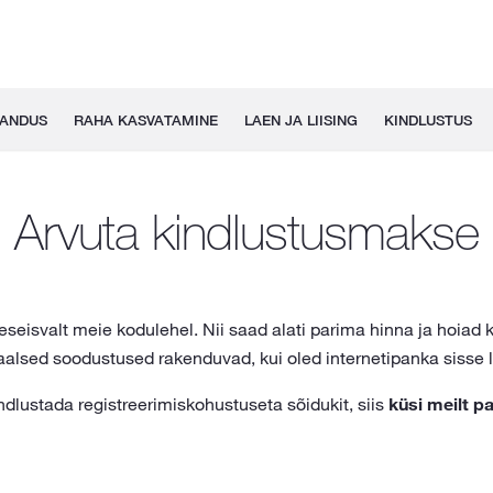
GANDUS
RAHA KASVATAMINE
LAEN JA LIISING
KINDLUSTUS
Arvuta kindlustusmakse
seseisvalt meie kodulehel. Nii saad alati parima hinna ja hoiad
alsed soodustused rakenduvad, kui oled internetipanka sisse 
ndlustada registreerimiskohustuseta sõidukit, siis
küsi meilt 