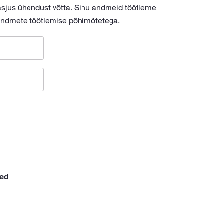
sjus ühendust võtta. Sinu andmeid töötleme
andmete töötlemise põhimõtetega
.
med