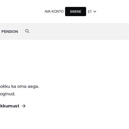
AVA KONTO
ET
SISENE
PENSION
 kokku ka oma aega.
loginud.
pakkumust