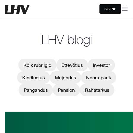
SISENE
LHV blogi
Kõik rubriigid
Ettevõtlus
Investor
Kindlustus
Majandus
Noortepank
Pangandus
Pension
Rahatarkus