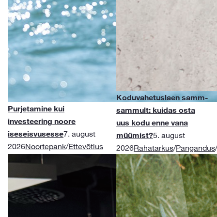
Koduvahetuslaen samm-
Purjetamine kui
sammult: kuidas osta
investeering noore
uus kodu enne vana
iseseisvusesse
7. august
müümist?
5. august
2026
Noortepank
/
Ettevõtlus
2026
Rahatarkus
/
Pangandus