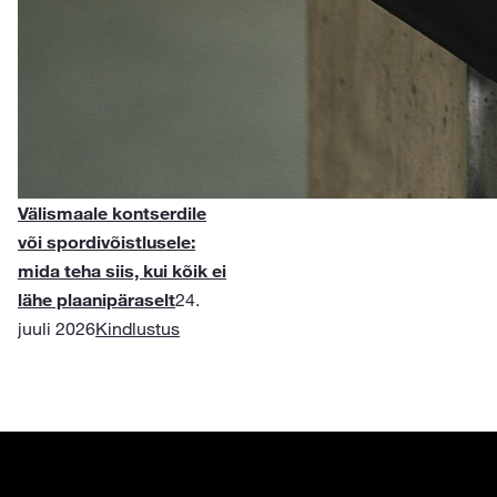
Välismaale kontserdile
või spordivõistlusele:
mida teha siis, kui kõik ei
lähe plaanipäraselt
24.
juuli 2026
Kindlustus