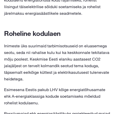
kodulaenu energiatõhusa kodu rajamiseks, rohelist
liisingut täiselektrilise sõiduki soetamiseks ja rohelist
järelmaksu energiasäästlikele seadmetele.
Roheline kodulaen
Inimeste üks suurimaid tarbimisotsuseid on eluasemega
seotu, seda nii rahalise kulu kui ka keskkonnale tekitatava
mõju poolest. Keskmise Eesti elaniku aastasest CO2
jalajäljest on tervelt kolmandik seotud tema koduga,
täpsemalt eelkõige küttest ja elektrikasutusest tulenevate
heidetega.
Esimesena Eestis pakub LHV kõige energiatõhusamate
ehk A-energiaklassiga kodude soetamiseks mõeldud
rohelist kodulaenu.
Passiivmajad ehk energiasäästlikuks projekteeritud majad