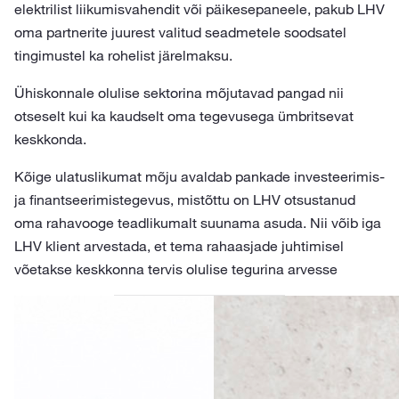
elektrilist liikumisvahendit või päikesepaneele, pakub LHV
oma partnerite juurest valitud seadmetele soodsatel
tingimustel ka rohelist järelmaksu.
Ühiskonnale olulise sektorina mõjutavad pangad nii
otseselt kui ka kaudselt oma tegevusega ümbritsevat
keskkonda.
Kõige ulatuslikumat mõju avaldab pankade investeerimis-
ja finantseerimistegevus, mistõttu on LHV otsustanud
oma rahavooge teadlikumalt suunama asuda. Nii võib iga
LHV klient arvestada, et tema rahaasjade juhtimisel
võetakse keskkonna tervis olulise tegurina arvesse