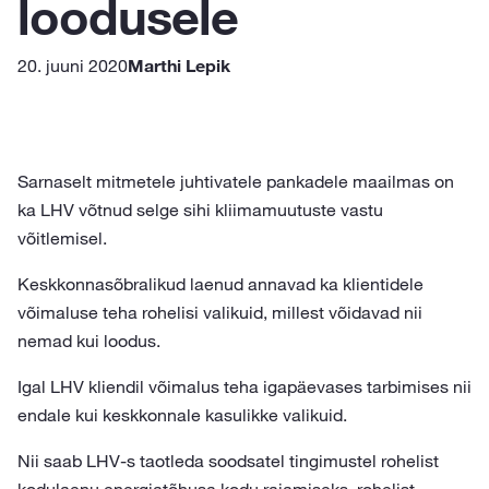
loodusele
20. juuni 2020
Marthi Lepik
Sarnaselt mitmetele juhtivatele pankadele maailmas on
ka LHV võtnud selge sihi kliimamuutuste vastu
võitlemisel.
Keskkonnasõbralikud laenud annavad ka klientidele
võimaluse teha rohelisi valikuid, millest võidavad nii
nemad kui loodus.
Igal LHV kliendil võimalus teha igapäevases tarbimises nii
endale kui keskkonnale kasulikke valikuid.
Nii saab LHV-s taotleda soodsatel tingimustel rohelist