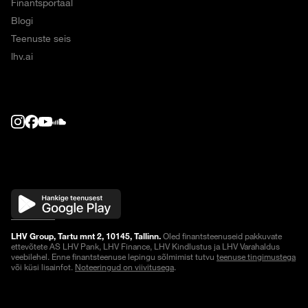
Finantsportaal
Blogi
Teenuste seis
lhv.ai
LHV Group, Tartu mnt 2, 10145, Tallinn.
Oled finantsteenuseid pakkuvate
ettevõtete AS LHV Pank, LHV Finance, LHV Kindlustus ja LHV Varahaldus
veebilehel. Enne finantsteenuse lepingu sõlmimist tutvu
teenuse tingimustega
või küsi lisainfot.
Noteeringud on viivitusega
.