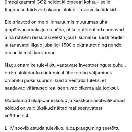
ühtegi grammi CO2 heidet kilomeetri kohta – selle
tingimuse täidavad üksnes elektri- ja vesiniksõidukid.
Elektriautod on meie linnaruumis muutumas üha
igapäevasemaks ja on näha, et ka autotootjad suunavad
aina rohkem ressurssi elektri jõul liikumisse. Eesti teedel
ja tänavatel liigub juba ligi 1500 elektriautot ning nende
arv on kiiresti kasvamas.
Nagu enamike tulevikku vaatavate investeeringute puhul,
on ka elektriauto soetamisel ühekordne väljaminek
omaniku jaoks suurem, kuid arvestada tuleks, et
saadavad väärtused realiseeruvad pikema aja jooksul.
Madalamad ülalpidamiskulud ja keskkonnasõbralikumad
sõidud on vaid üksikud näited realiseeruvatest
väärtustest.
LHV soovib astuda tulevikku juba praegu ning seetõttu