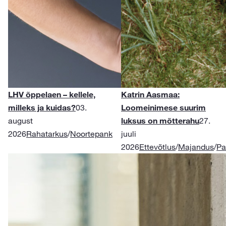
LHV õppelaen – kellele,
Katrin Aasmaa:
milleks ja kuidas?
03.
Loomeinimese suurim
august
luksus on mõtterahu
27.
2026
Rahatarkus
/
Noortepank
juuli
2026
Ettevõtlus
/
Majandus
/
Pa