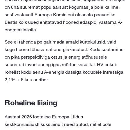
on üha suuremat populaarsust kogumas ja pole ka ime,
sest vastavalt Euroopa Komisjoni otsusele peavad ka
Eestis kõik uued ehitatavad hooned edaspidi vastama A-
energiaklassile.
See ei tähenda pelgalt madalamaid küttekulusid, vaid
kogu hoone tõhusamat energiakasutust. Kodu soetamine
on pika perspektiiviga otsus ja energiatõhususele
suunatud investeering igas mõttes kasulik. LHV pakub
rohelist kodulaenu A-energiaklassiga kodudele intressiga
2,1% + 6 kuu euribor.
Roheline liising
Aastast 2026 loetakse Euroopa Liidus
keskkonnasäästlikuks ainult need autod, millel pole