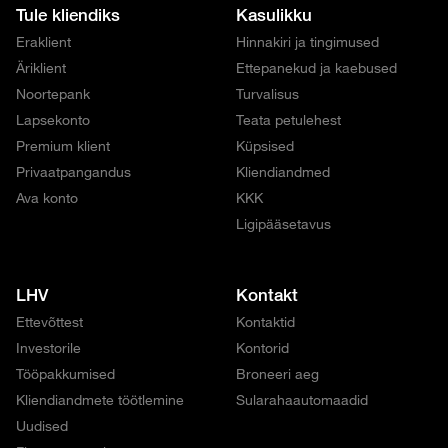
Tule kliendiks
Kasulikku
Eraklient
Hinnakiri ja tingimused
Äriklient
Ettepanekud ja kaebused
Noortepank
Turvalisus
Lapsekonto
Teata petulehest
Premium klient
Küpsised
Privaatpangandus
Kliendiandmed
Ava konto
KKK
Ligipääsetavus
LHV
Kontakt
Ettevõttest
Kontaktid
Investorile
Kontorid
Tööpakkumised
Broneeri aeg
Kliendiandmete töötlemine
Sularahaautomaadid
Uudised