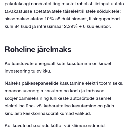
pakutaksegi soodsatel tingimustel rohelist liisingut uutele
tavakastusse soetatavatele täiselektrilistele sõidukitele:
sissemakse alates 10% sõiduki hinnast, liisinguperiood
kuni 84 kuud ja intressimäär 2,29% + 6 kuu euribor.
Roheline järelmaks
Ka taastuvate energiaallikate kasutamine on kindel
investeering tulevikku.
Näiteks päikesepaneelide kasutamine elektri tootmiseks,
maasoojusenergia kasutamine kodu ja tarbevee
soojendamiseks ning lühikeste autosõitude asemel
elektrilise ühe- või kaherattalise kasutamine on päris
kindlasti keskkonnasõbralikumad valikud.
Kui kavatsed soetada kütte- või kliimaseadmeid,