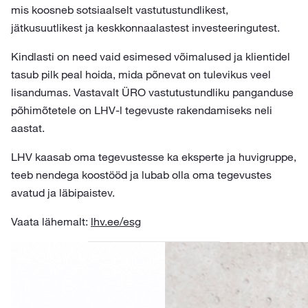
mis koosneb sotsiaalselt vastutustundlikest,
jätkusuutlikest ja keskkonnaalastest investeeringutest.
Kindlasti on need vaid esimesed võimalused ja klientidel
tasub pilk peal hoida, mida põnevat on tulevikus veel
lisandumas. Vastavalt ÜRO vastutustundliku panganduse
põhimõtetele on LHV-l tegevuste rakendamiseks neli
aastat.
LHV kaasab oma tegevustesse ka eksperte ja huvigruppe,
teeb nendega koostööd ja lubab olla oma tegevustes
avatud ja läbipaistev.
Vaata lähemalt:
lhv.ee/esg