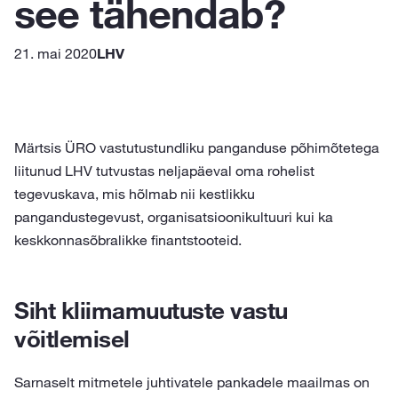
see tähendab?
21. mai 2020
LHV
Märtsis ÜRO vastutustundliku panganduse põhimõtetega
liitunud LHV tutvustas neljapäeval oma rohelist
tegevuskava, mis hõlmab nii kestlikku
pangandustegevust, organisatsioonikultuuri kui ka
keskkonnasõbralikke finantstooteid.
Siht kliimamuutuste vastu
võitlemisel
Sarnaselt mitmetele juhtivatele pankadele maailmas on