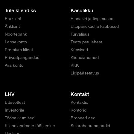
Tule kliendiks
Kasulikku
Eraklient
Hinnakiri ja tingimused
Äriklient
Ettepanekud ja kaebused
Noortepank
Turvalisus
Lapsekonto
Teata petulehest
Premium klient
Küpsised
Privaatpangandus
Kliendiandmed
Ava konto
KKK
Ligipääsetavus
LHV
Kontakt
Ettevõttest
Kontaktid
Investorile
Kontorid
Tööpakkumised
Broneeri aeg
Kliendiandmete töötlemine
Sularahaautomaadid
Uudised