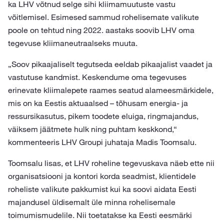
ka LHV võtnud selge sihi kliimamuutuste vastu
võitlemisel. Esimesed sammud rohelisemate valikute
poole on tehtud ning 2022. aastaks soovib LHV oma
tegevuse kliimaneutraalseks muuta.
„Soov pikaajaliselt tegutseda eeldab pikaajalist vaadet ja
vastutuse kandmist. Keskendume oma tegevuses
erinevate kliimalepete raames seatud alameesmärkidele,
mis on ka Eestis aktuaalsed – tõhusam energia- ja
ressursikasutus, pikem toodete eluiga, ringmajandus,
väiksem jäätmete hulk ning puhtam keskkond,“
kommenteeris LHV Groupi juhataja Madis Toomsalu.
Toomsalu lisas, et LHV roheline tegevuskava näeb ette nii
organisatsiooni ja kontori korda seadmist, klientidele
roheliste valikute pakkumist kui ka soovi aidata Eesti
majandusel üldisemalt üle minna rohelisemale
toimumismudelile. Nii toetatakse ka Eesti eesmärki