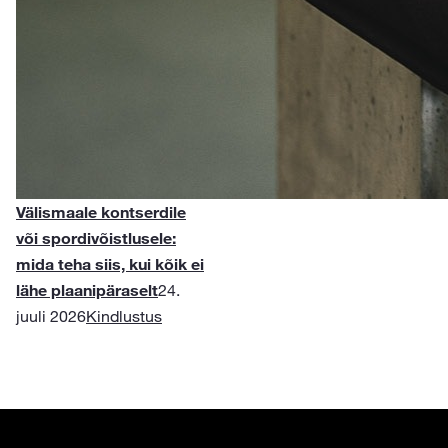
Välismaale kontserdile
või spordivõistlusele:
mida teha siis, kui kõik ei
lähe plaanipäraselt
24.
juuli 2026
Kindlustus