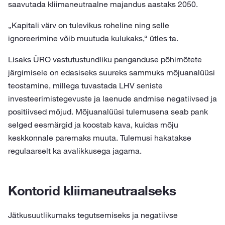
saavutada kliimaneutraalne majandus aastaks 2050.
„Kapitali värv on tulevikus roheline ning selle
ignoreerimine võib muutuda kulukaks,“ ütles ta.
Lisaks ÜRO vastutustundliku panganduse põhimõtete
järgimisele on edasiseks suureks sammuks mõjuanalüüsi
teostamine, millega tuvastada LHV seniste
investeerimistegevuste ja laenude andmise negatiivsed ja
positiivsed mõjud. Mõjuanalüüsi tulemusena seab pank
selged eesmärgid ja koostab kava, kuidas mõju
keskkonnale paremaks muuta. Tulemusi hakatakse
regulaarselt ka avalikkusega jagama.
Kontorid kliimaneutraalseks
Jätkusuutlikumaks tegutsemiseks ja negatiivse