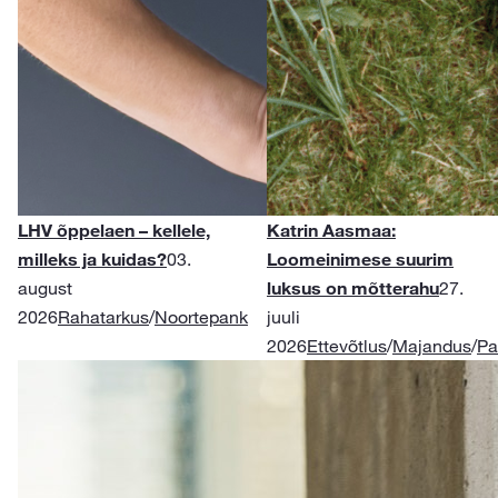
LHV õppelaen – kellele,
Katrin Aasmaa:
milleks ja kuidas?
03.
Loomeinimese suurim
august
luksus on mõtterahu
27.
2026
Rahatarkus
/
Noortepank
juuli
2026
Ettevõtlus
/
Majandus
/
Pa