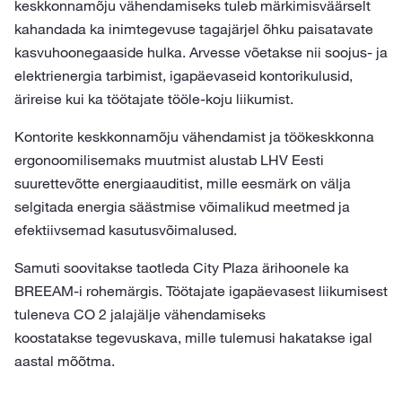
keskkonnamõju vähendamiseks tuleb märkimisväärselt
kahandada ka inimtegevuse tagajärjel õhku paisatavate
kasvuhoonegaaside hulka. Arvesse võetakse nii soojus- ja
elektrienergia tarbimist, igapäevaseid kontorikulusid,
ärireise kui ka töötajate tööle-koju liikumist.
Kontorite keskkonnamõju vähendamist ja töökeskkonna
ergonoomilisemaks muutmist alustab LHV Eesti
suurettevõtte energiaauditist, mille eesmärk on välja
selgitada energia säästmise võimalikud meetmed ja
efektiivsemad kasutusvõimalused.
Samuti soovitakse taotleda City Plaza ärihoonele ka
BREEAM-i rohemärgis. Töötajate igapäevasest liikumisest
tuleneva CO 2 jalajälje vähendamiseks
koostatakse tegevuskava, mille tulemusi hakatakse igal
aastal mõõtma.