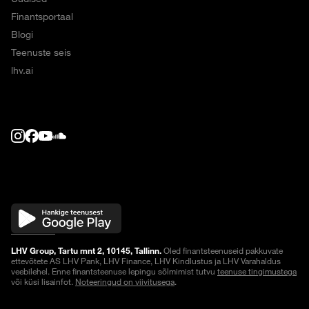
Finantsportaal
Blogi
Teenuste seis
lhv.ai
LHV Group, Tartu mnt 2, 10145, Tallinn.
Oled finantsteenuseid pakkuvate
ettevõtete AS LHV Pank, LHV Finance, LHV Kindlustus ja LHV Varahaldus
veebilehel. Enne finantsteenuse lepingu sõlmimist tutvu
teenuse tingimustega
või küsi lisainfot.
Noteeringud on viivitusega
.