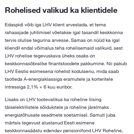
Rohelised valikud ka klientidele
Edaspidi võib iga LHV klient arvestada, et tema
rahaasjade juhtimisel võetakse igal tasandil keskkonna
tervis olulise tegurina arvesse. Samas on nüüd ka igal
kliendil endal võimalus teha rohelisemaid valikuid, sest
LHV rohelise tegevuskava üheks osaks on
keskkonnasõbralike finantstoodete pakkumine. Nii pakub
LHV Eestis esimesena rohelist kodulaenu, mida saab
taotleda A-energiaklassiga eramutele ja korteritele
intressiga 2,1% + 6 kuu euribor.
Lisaks on LHV tootevalikus ka roheline liising
täiselektrilistele sõidukitele ja roheline järelmaks
energiatõhusate seadmete soetamisel. Samuti juba
märtsis tegevust alustanud Eesti esimene
keskkonnasäästu edendav pensionifond LHV Roheline,