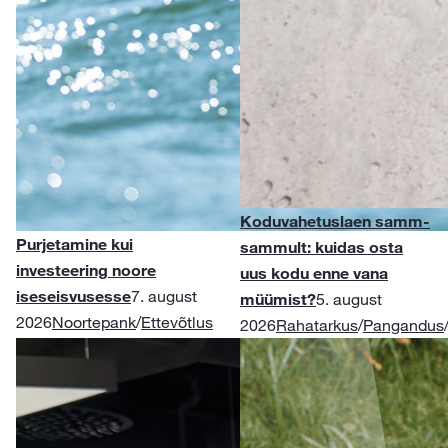
Koduvahetuslaen samm-
Purjetamine kui
sammult: kuidas osta
investeering noore
uus kodu enne vana
iseseisvusesse
7. august
müümist?
5. august
2026
Noortepank
/
Ettevõtlus
2026
Rahatarkus
/
Pangandus