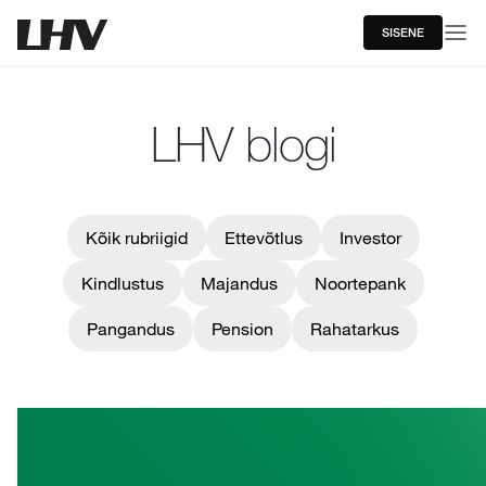
SISENE
LHV blogi
Kõik rubriigid
Ettevõtlus
Investor
Kindlustus
Majandus
Noortepank
Pangandus
Pension
Rahatarkus