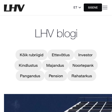
ET
SISENE
LHV blogi
Kõik rubriigid
Ettevõtlus
Investor
Kindlustus
Majandus
Noortepank
Pangandus
Pension
Rahatarkus