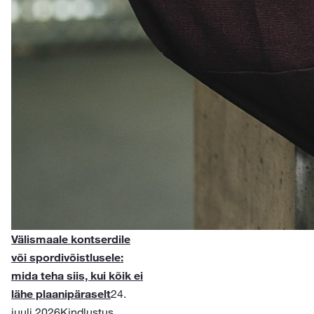
Välismaale kontserdile
või spordivõistlusele:
mida teha siis, kui kõik ei
lähe plaanipäraselt
24.
juuli 2026
Kindlustus