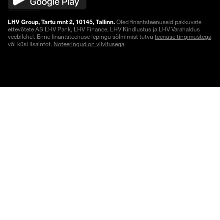
LHV Group, Tartu mnt 2, 10145, Tallinn.
Oled finantsteenuseid pakkuvate
ettevõtete AS LHV Pank, LHV Finance, LHV Kindlustus ja LHV Varahaldus
veebilehel. Enne finantsteenuse lepingu sõlmimist tutvu
teenuse tingimustega
või küsi lisainfot.
Noteeringud on viivitusega
.