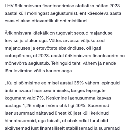
LHV ärikinnisvara finantseerimise statistika näitas 2023.
aastal küll mõningast aeglustumist, ent käesoleva aasta
osas ollakse ettevaatlikult optimistlikud.
Ärikinnisvara käekäik on tugevalt seotud majanduse
tervise ja olukorraga. Võttes arvesse väljakutsed
majanduses ja ettevõtete ebakindluse, oli igati
ootuspärane, et 2023. aastal ärikinnisvara finantseerimine
mõnevõrra aeglustub. Tehinguid tehti vähem ja nende
lõpuleviimine võttis kauem aega.
„Kuigi sõlmisime eelmisel aastal 35% vähem lepinguid
ärikinnisvara finantseerimiseks, langes lepingute
kogumaht vaid 7%. Keskmine laenusumma kasvas
aastaga 1,25 miljoni võrra ehk ligi 40%. Suuremad
laenusummad näitavad ühest küljest küll kerkinud
hinnatasemeid, aga teisalt, et ebakindlal turul olid
aktiivsemad just finantsiliselt stabiilsemad ja suuremad