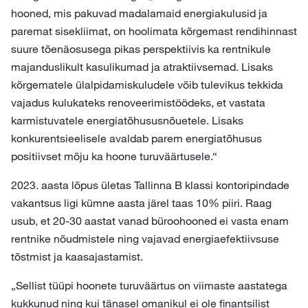
hooned, mis pakuvad madalamaid energiakulusid ja
paremat sisekliimat, on hoolimata kõrgemast rendihinnast
suure tõenäosusega pikas perspektiivis ka rentnikule
majanduslikult kasulikumad ja atraktiivsemad. Lisaks
kõrgematele ülalpidamiskuludele võib tulevikus tekkida
vajadus kulukateks renoveerimistöödeks, et vastata
karmistuvatele energiatõhususnõuetele. Lisaks
konkurentsieelisele avaldab parem energiatõhusus
positiivset mõju ka hoone turuväärtusele.“
2023. aasta lõpus ületas Tallinna B klassi kontoripindade
vakantsus ligi kümne aasta järel taas 10% piiri. Raag
usub, et 20-30 aastat vanad büroohooned ei vasta enam
rentnike nõudmistele ning vajavad energiaefektiivsuse
tõstmist ja kaasajastamist.
„Sellist tüüpi hoonete turuväärtus on viimaste aastatega
kukkunud ning kui tänasel omanikul ei ole finantsilist