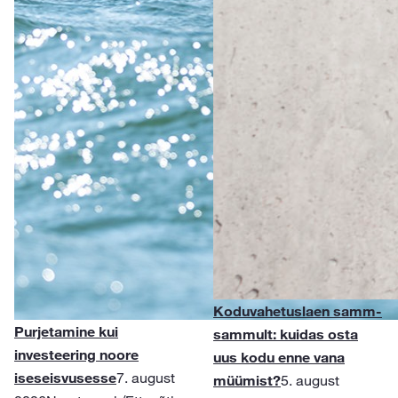
Koduvahetuslaen samm-
Purjetamine kui
sammult: kuidas osta
investeering noore
uus kodu enne vana
iseseisvusesse
7. august
müümist?
5. august