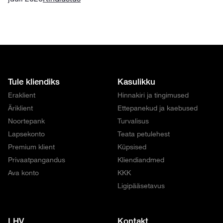
Tule kliendiks
Kasulikku
Eraklient
Hinnakiri ja tingimused
Äriklient
Ettepanekud ja kaebused
Noortepank
Turvalisus
Lapsekonto
Teata petulehest
Premium klient
Küpsised
Privaatpangandus
Kliendiandmed
Ava konto
KKK
Ligipääsetavus
LHV
Kontakt