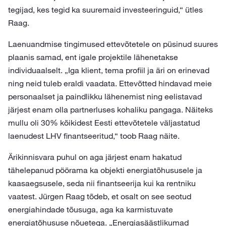
tegijad, kes tegid ka suuremaid investeeringuid,“ ütles
Raag.
Laenuandmise tingimused ettevõtetele on püsinud suures
plaanis samad, ent igale projektile lähenetakse
individuaalselt. „Iga klient, tema profiil ja äri on erinevad
ning neid tuleb eraldi vaadata. Ettevõtted hindavad meie
personaalset ja paindlikku lähenemist ning eelistavad
järjest enam olla partnerluses kohaliku pangaga. Näiteks
mullu oli 30% kõikidest Eesti ettevõtetele väljastatud
laenudest LHV finantseeritud,“ toob Raag näite.
Ärikinnisvara puhul on aga järjest enam hakatud
tähelepanud pöörama ka objekti energiatõhususele ja
kaasaegsusele, seda nii finantseerija kui ka rentniku
vaatest. Jürgen Raag tõdeb, et osalt on see seotud
energiahindade tõusuga, aga ka karmistuvate
energiatõhususe nõuetega. „Energiasäästlikumad