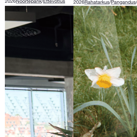
2026
Noortepank
/
Ettevõtlus
2026
Rahatarkus
/
Pangandus