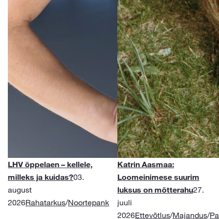
LHV õppelaen – kellele,
Katrin Aasmaa:
milleks ja kuidas?
03.
Loomeinimese suurim
august
luksus on mõtterahu
27.
2026
Rahatarkus
/
Noortepank
juuli
2026
Ettevõtlus
/
Majandus
/
Pa