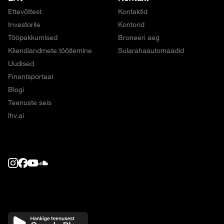
Ettevõttest
Kontaktid
Investorile
Kontorid
Tööpakkumised
Broneeri aeg
Kliendiandmete töötlemine
Sularahaautomaadid
Uudised
Finantsportaal
Blogi
Teenuste seis
lhv.ai