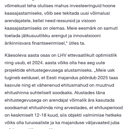
võimekust teha olulises mahus investeeringuid hoone
kaasajastamiseks, võib see tekitada uusi võimalusi
arendajatele, kellel need ressursid ja visioon
kaasajastamiseks on olemas. Meie eesmärk on samuti
toetada jätkusuutlikku arengut ja innovatsiooni
ärikinnisvara finantseerimisel,“ ütles ta.
Käesoleva aasta osas on LHV ettevaatlikult optimistlik
ning usub, et 2024. aasta võiks olla hea aeg uute
projektide ehitustegevusega alustamiseks. „Meie usk
tugineb eeldusel, et Eesti majandus pöördub 2025 taas
kasvule ning et vähenenud ehitusmahud on muutnud
ehitushinna suhteliselt soodsaks. Alustades täna
ehitustegevusega on arendajal võimalik ära kasutada
soodsamat ehitushinda ning arvestades, et ehitusperiood
on keskmiselt 12-18 kuud, siis objekti valmimise hetkeks
võiks olla turuosaliste ja ka majanduse väljavaated juba