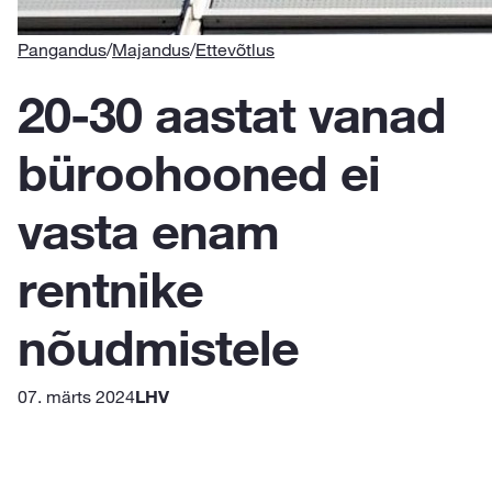
Pangandus
/
Majandus
/
Ettevõtlus
20-30 aastat vanad
büroohooned ei
vasta enam
rentnike
nõudmistele
07. märts 2024
LHV