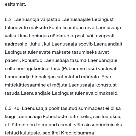
esitamist.
Laenuandja väljastab Laenusaajale Lepingust
tulenevate maksete kohta lisainfona arve Laenusaaja
valikul kas Lepingus näidatud e-posti või tavaposti
aadressile. Juhul, kui Laenusaaja soovib Laenuandjalt
Lepingust tulenevate maksete tasumiseks arvet
paberil, kohustub Laenusaaja tasuma Laenuandjale
selle eest igakordset tasu (Paberarve tasu) vastavalt
Laenuandja hinnakirjas sätestatud määrale. Arve
mittekättesaamine ei mõjuta Laenusaaja kohustust
tasuda Laenuandjale Lepingust tulenevaid makseid.
Kui Laenusaaja poolt tasutud summadest ei piisa
kõigi Laenusaaja kohustuste täitmiseks, siis loetakse,
et täitmine on toimunud esmalt võla sissenõudmiseks
tehtud kulutuste, seejärel Krediidisumma