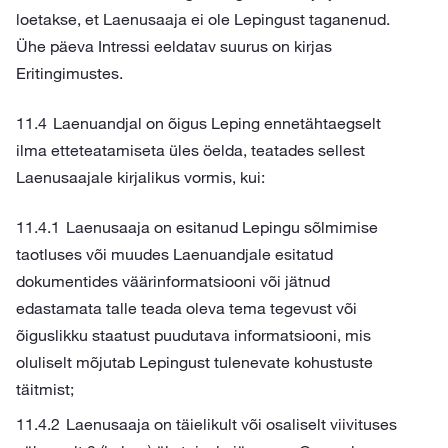
loetakse, et Laenusaaja ei ole Lepingust taganenud.
Ühe päeva Intressi eeldatav suurus on kirjas
Eritingimustes.
Laenuandjal on õigus Leping ennetähtaegselt
ilma etteteatamiseta üles öelda, teatades sellest
Laenusaajale kirjalikus vormis, kui:
Laenusaaja on esitanud Lepingu sõlmimise
taotluses või muudes Laenuandjale esitatud
dokumentides väärinformatsiooni või jätnud
edastamata talle teada oleva tema tegevust või
õiguslikku staatust puudutava informatsiooni, mis
oluliselt mõjutab Lepingust tulenevate kohustuste
täitmist;
Laenusaaja on täielikult või osaliselt viivituses