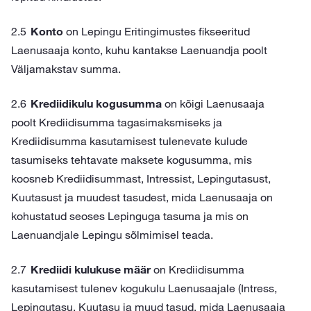
Konto
on Lepingu Eritingimustes fikseeritud
Laenusaaja konto, kuhu kantakse Laenuandja poolt
Väljamakstav summa.
Krediidikulu kogusumma
on kõigi Laenusaaja
poolt Krediidisumma tagasimaksmiseks ja
Krediidisumma kasutamisest tulenevate kulude
tasumiseks tehtavate maksete kogusumma, mis
koosneb Krediidisummast, Intressist, Lepingutasust,
Kuutasust ja muudest tasudest, mida Laenusaaja on
kohustatud seoses Lepinguga tasuma ja mis on
Laenuandjale Lepingu sõlmimisel teada.
Krediidi kulukuse määr
on Krediidisumma
kasutamisest tulenev kogukulu Laenusaajale (Intress,
Lepingutasu, Kuutasu ja muud tasud, mida Laenusaaja