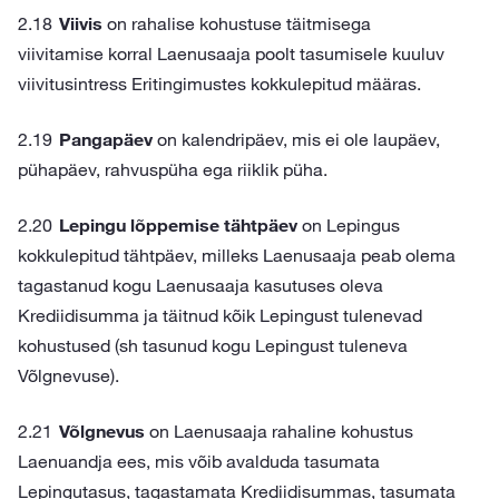
Viivis
on rahalise kohustuse täitmisega
viivitamise korral Laenusaaja poolt tasumisele kuuluv
viivitusintress Eritingimustes kokkulepitud määras.
Pangapäev
on kalendripäev, mis ei ole laupäev,
pühapäev, rahvuspüha ega riiklik püha.
Lepingu lõppemise tähtpäev
on Lepingus
kokkulepitud tähtpäev, milleks Laenusaaja peab olema
tagastanud kogu Laenusaaja kasutuses oleva
Krediidisumma ja täitnud kõik Lepingust tulenevad
kohustused (sh tasunud kogu Lepingust tuleneva
Võlgnevuse).
Võlgnevus
on Laenusaaja rahaline kohustus
Laenuandja ees, mis võib avalduda tasumata
Lepingutasus, tagastamata Krediidisummas, tasumata