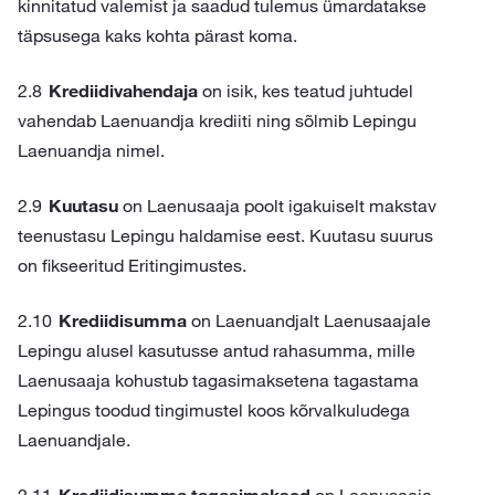
kinnitatud valemist ja saadud tulemus ümardatakse
täpsusega kaks kohta pärast koma.
Krediidivahendaja
on isik, kes teatud juhtudel
vahendab Laenuandja krediiti ning sõlmib Lepingu
Laenuandja nimel.
Kuutasu
on Laenusaaja poolt igakuiselt makstav
teenustasu Lepingu haldamise eest. Kuutasu suurus
on fikseeritud Eritingimustes.
Krediidisumma
on Laenuandjalt Laenusaajale
Lepingu alusel kasutusse antud rahasumma, mille
Laenusaaja kohustub tagasimaksetena tagastama
Lepingus toodud tingimustel koos kõrvalkuludega
Laenuandjale.