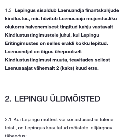
Lepingus sisaldub Laenuandja finantskahjude
kindlustus, mis hüvitab Laenusaaja majandusliku
olukorra halvenemisest tingitud kahju vastavalt
Kindlustustingimustele juhul, kui Lepingu
Eritingimustes on selles eraldi kokku lepitud.
Laenuandjal on õigus ühepoolselt
Kindlustustingimusi muuta, teavitades sellest
Laenusaajat vähemalt 2 (kaks) kuud ette.
LEPINGU ÜLDMÕISTED
Kui Lepingu mõttest või sõnastusest ei tulene
teisti, on Lepingus kasutatud mõistetel alljärgnev
tähendus: