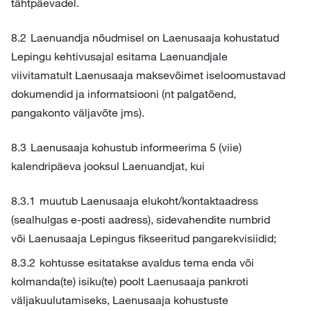
tähtpäevadel.
Laenuandja nõudmisel on Laenusaaja kohustatud
Lepingu kehtivusajal esitama Laenuandjale
viivitamatult Laenusaaja maksevõimet iseloomustavad
dokumendid ja informatsiooni (nt palgatõend,
pangakonto väljavõte jms).
Laenusaaja kohustub informeerima 5 (viie)
kalendripäeva jooksul Laenuandjat, kui
muutub Laenusaaja elukoht/kontaktaadress
(sealhulgas e-posti aadress), sidevahendite numbrid
või Laenusaaja Lepingus fikseeritud pangarekvisiidid;
kohtusse esitatakse avaldus tema enda või
kolmanda(te) isiku(te) poolt Laenusaaja pankroti
väljakuulutamiseks, Laenusaaja kohustuste