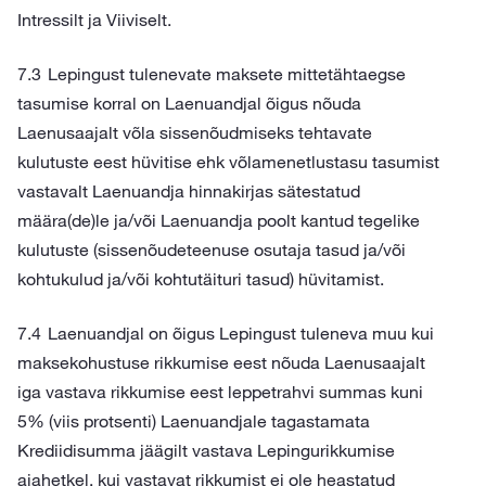
Intressilt ja Viiviselt.
Lepingust tulenevate maksete mittetähtaegse
tasumise korral on Laenuandjal õigus nõuda
Laenusaajalt võla sissenõudmiseks tehtavate
kulutuste eest hüvitise ehk võlamenetlustasu tasumist
vastavalt Laenuandja hinnakirjas sätestatud
määra(de)le ja/või Laenuandja poolt kantud tegelike
kulutuste (sissenõudeteenuse osutaja tasud ja/või
kohtukulud ja/või kohtutäituri tasud) hüvitamist.
Laenuandjal on õigus Lepingust tuleneva muu kui
maksekohustuse rikkumise eest nõuda Laenusaajalt
iga vastava rikkumise eest leppetrahvi summas kuni
5% (viis protsenti) Laenuandjale tagastamata
Krediidisumma jäägilt vastava Lepingurikkumise
ajahetkel, kui vastavat rikkumist ei ole heastatud