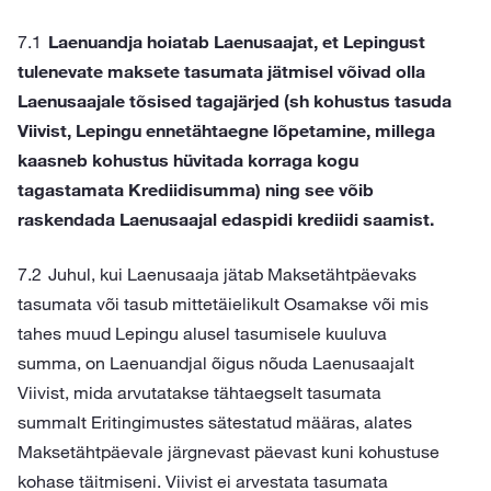
Laenuandja hoiatab Laenusaajat, et Lepingust
tulenevate maksete tasumata jätmisel võivad olla
Laenusaajale tõsised tagajärjed (sh kohustus tasuda
Viivist, Lepingu ennetähtaegne lõpetamine, millega
kaasneb kohustus hüvitada korraga kogu
tagastamata Krediidisumma) ning see võib
raskendada Laenusaajal edaspidi krediidi saamist.
Juhul, kui Laenusaaja jätab Maksetähtpäevaks
tasumata või tasub mittetäielikult Osamakse või mis
tahes muud Lepingu alusel tasumisele kuuluva
summa, on Laenuandjal õigus nõuda Laenusaajalt
Viivist, mida arvutatakse tähtaegselt tasumata
summalt Eritingimustes sätestatud määras, alates
Maksetähtpäevale järgnevast päevast kuni kohustuse
kohase täitmiseni. Viivist ei arvestata tasumata