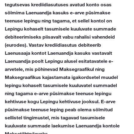
tegutsevas krediidiasutuses avatud konto osas
sõlmima Laenuandja kasuks e-arve püsimakse
teenuse lepingu ning tagama, et sellel kontol on
Lepingu kohaselt tasumisele kuuluvate summade
debiteerimiseks piisavalt vabu rahalisi vahendeid
(eurodes). Vastav krediidiasutus debiteerib
Laenusaaja kontot Laenuandja kasuks vastavalt
Laenuandja poolt Lepingu alusel esitatavatele e-
arvetele, mis põhinevad Maksegraafikul ning
Maksegraafikus kajastamata igakordsetel muudel
lepingu kohaselt tasumisele kuuluvatel summadel
ning tagama e-arve püsimakse teenuse lepingu
kehtivuse kogu Lepingu kehtivuse jooksul. E-arve
püsimakse teenuse leping peab olema sõlmitud
sellistel tingimustel, mis tagavad tasumisele
kuuluvate summade laekumise Laenuandja kontole
Maksetähtpäevaks.