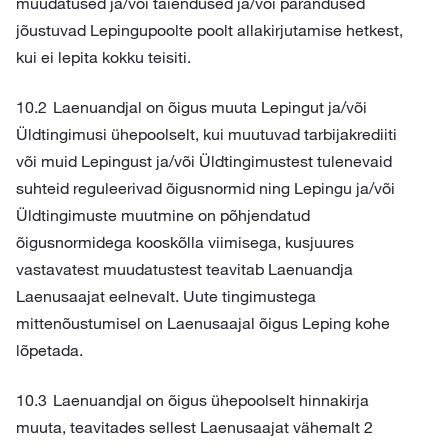
muudatused ja/või täiendused ja/või parandused
jõustuvad Lepingupoolte poolt allakirjutamise hetkest,
kui ei lepita kokku teisiti.
Laenuandjal on õigus muuta Lepingut ja/või
Üldtingimusi ühepoolselt, kui muutuvad tarbijakrediiti
või muid Lepingust ja/või Üldtingimustest tulenevaid
suhteid reguleerivad õigusnormid ning Lepingu ja/või
Üldtingimuste muutmine on põhjendatud
õigusnormidega kooskõlla viimisega, kusjuures
vastavatest muudatustest teavitab Laenuandja
Laenusaajat eelnevalt. Uute tingimustega
mittenõustumisel on Laenusaajal õigus Leping kohe
lõpetada.
Laenuandjal on õigus ühepoolselt hinnakirja
muuta, teavitades sellest Laenusaajat vähemalt 2