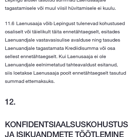
tagastamisele või muul viisil hüvitamisele ei kuulu.
Laenusaaja võib Lepingust tulenevad kohustused
osaliselt või täielikult täita ennetähtaegselt, esitades
Laenuandjale vastavasisulise avalduse ning tasudes
Laenuandjale tagastamata Krediidisumma või osa
sellest ennetähtaegselt. Kui Laenusaaja ei ole
Laenuandjale eelnimetatud tahteavaldust esitanud,
siis loetakse Laenusaaja poolt ennetähtaegselt tasutud
summad ettemaksuks.
KONFIDENTSIAALSUSKOHUSTUS
JA ISIKUANDMETE TÖÖTLEMINE