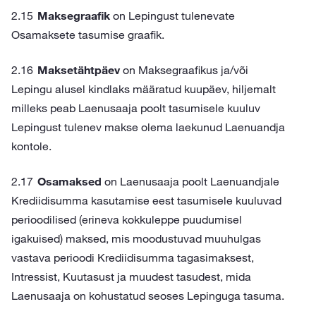
Maksegraafik
on Lepingust tulenevate
Osamaksete tasumise graafik.
Maksetähtpäev
on Maksegraafikus ja/või
Lepingu alusel kindlaks määratud kuupäev, hiljemalt
milleks peab Laenusaaja poolt tasumisele kuuluv
Lepingust tulenev makse olema laekunud Laenuandja
kontole.
Osamaksed
on Laenusaaja poolt Laenuandjale
Krediidisumma kasutamise eest tasumisele kuuluvad
perioodilised (erineva kokkuleppe puudumisel
igakuised) maksed, mis moodustuvad muuhulgas
vastava perioodi Krediidisumma tagasimaksest,
Intressist, Kuutasust ja muudest tasudest, mida
Laenusaaja on kohustatud seoses Lepinguga tasuma.