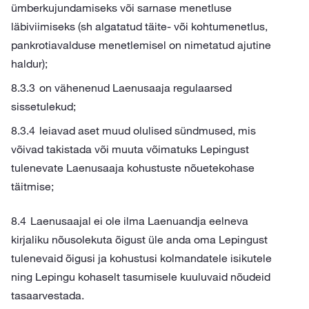
ümberkujundamiseks või sarnase menetluse
läbiviimiseks (sh algatatud täite- või kohtumenetlus,
pankrotiavalduse menetlemisel on nimetatud ajutine
haldur);
on vähenenud Laenusaaja regulaarsed
sissetulekud;
leiavad aset muud olulised sündmused, mis
võivad takistada või muuta võimatuks Lepingust
tulenevate Laenusaaja kohustuste nõuetekohase
täitmise;
Laenusaajal ei ole ilma Laenuandja eelneva
kirjaliku nõusolekuta õigust üle anda oma Lepingust
tulenevaid õigusi ja kohustusi kolmandatele isikutele
ning Lepingu kohaselt tasumisele kuuluvaid nõudeid
tasaarvestada.