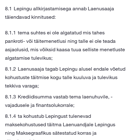
Lepingu allkirjastamisega annab Laenusaaja
täiendavad kinnitused:
tema suhtes ei ole algatatud mis tahes
pankroti- või täitemenetlusi ning talle ei ole teada
asjaolusid, mis võiksid kaasa tuua selliste menetluste
algatamise tulevikus;
Laenusaaja tagab Lepingu alusel endale võetud
kohustuste täitmise kogu talle kuuluva ja tulevikus
tekkiva varaga;
Krediidisumma vastab tema laenuhuvile, -
vajadusele ja finantsolukorrale;
ta kohustub Lepingust tulenevad
maksekohustused täitma Laenuandjale Lepingus
ning Maksegraafikus sätestatud korras ja