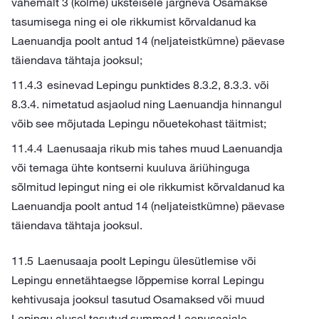
vähemalt 3 (kolme) üksteisele järgneva Osamakse
tasumisega ning ei ole rikkumist kõrvaldanud ka
Laenuandja poolt antud 14 (neljateistkümne) päevase
täiendava tähtaja jooksul;
esinevad Lepingu punktides 8.3.2, 8.3.3. või
8.3.4. nimetatud asjaolud ning Laenuandja hinnangul
võib see mõjutada Lepingu nõuetekohast täitmist;
Laenusaaja rikub mis tahes muud Laenuandja
või temaga ühte kontserni kuuluva äriühinguga
sõlmitud lepingut ning ei ole rikkumist kõrvaldanud ka
Laenuandja poolt antud 14 (neljateistkümne) päevase
täiendava tähtaja jooksul.
Laenusaaja poolt Lepingu ülesütlemise või
Lepingu ennetähtaegse lõppemise korral Lepingu
kehtivusaja jooksul tasutud Osamaksed või muud
Lepingu alusel tasutud summad Laenusaajale