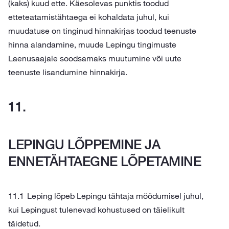
(kaks) kuud ette. Käesolevas punktis toodud
etteteatamistähtaega ei kohaldata juhul, kui
muudatuse on tinginud hinnakirjas toodud teenuste
hinna alandamine, muude Lepingu tingimuste
Laenusaajale soodsamaks muutumine või uute
teenuste lisandumine hinnakirja.
LEPINGU LÕPPEMINE JA
ENNETÄHTAEGNE LÕPETAMINE
Leping lõpeb Lepingu tähtaja möödumisel juhul,
kui Lepingust tulenevad kohustused on täielikult
täidetud.