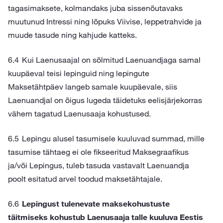
tagasimaksete, kolmandaks juba sissenõutavaks
muutunud Intressi ning lõpuks Viivise, leppetrahvide ja
muude tasude ning kahjude katteks.
Kui Laenusaajal on sõlmitud Laenuandjaga samal
kuupäeval teisi lepinguid ning lepingute
Maksetähtpäev langeb samale kuupäevale, siis
Laenuandjal on õigus lugeda täidetuks eelisjärjekorras
vähem tagatud Laenusaaja kohustused.
Lepingu alusel tasumisele kuuluvad summad, mille
tasumise tähtaeg ei ole fikseeritud Maksegraafikus
ja/või Lepingus, tuleb tasuda vastavalt Laenuandja
poolt esitatud arvel toodud maksetähtajale.
Lepingust tulenevate maksekohustuste
täitmiseks kohustub Laenusaaja talle kuuluva Eestis