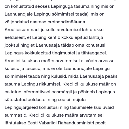
on kohustatud seoses Lepinguga tasuma ning mis on
Laenuandjale Lepingu sõlmimisel teada), mis on
väljendatud aastase protsendimäärana
Krediidisummast ja selle arvutamisel lähtutakse
eeldusest, et Leping kehtib kokkulepitud tähtaja
jooksul ning et Laenusaaja täidab oma kohustusi
Lepingus kokkulepitud tingimustel ja tähtaegadel.
Krediidi kulukuse määra arvutamisel ei võeta arvesse
kulusid ja tasusid, mis ei ole Laenuandjale Lepingu
sõlmimisel teada ning kulusid, mida Laenusaaja peaks
tasuma Lepingu rikkumisel. Krediidi kulukuse määr on
esitatud informatiivsel eesmärgil ja põhineb Lepingus
sätestatud eeldustel ning see ei mõjuta
Lepingujärgseid kohustusi ning tasumisele kuuluvaid
summasid. Krediidi kulukuse määra arvutamisel
lähtutakse Eesti Vabariigi Rahandusministri poolt