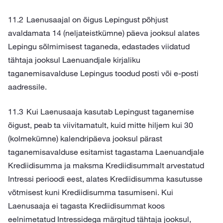
Laenusaajal on õigus Lepingust põhjust
avaldamata 14 (neljateistkümne) päeva jooksul alates
Lepingu sõlmimisest taganeda, edastades viidatud
tähtaja jooksul Laenuandjale kirjaliku
taganemisavalduse Lepingus toodud posti või e-posti
aadressile.
Kui Laenusaaja kasutab Lepingust taganemise
õigust, peab ta viivitamatult, kuid mitte hiljem kui 30
(kolmekümne) kalendripäeva jooksul pärast
taganemisavalduse esitamist tagastama Laenuandjale
Krediidisumma ja maksma Krediidisummalt arvestatud
Intressi perioodi eest, alates Krediidisumma kasutusse
võtmisest kuni Krediidisumma tasumiseni. Kui
Laenusaaja ei tagasta Krediidisummat koos
eelnimetatud Intressidega märgitud tähtaja jooksul,