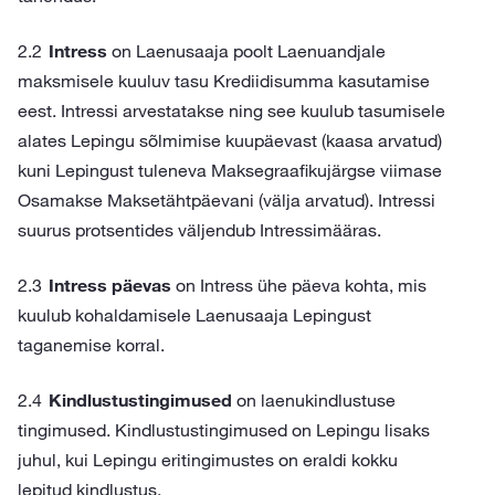
Intress
on Laenusaaja poolt Laenuandjale
maksmisele kuuluv tasu Krediidisumma kasutamise
eest. Intressi arvestatakse ning see kuulub tasumisele
alates Lepingu sõlmimise kuupäevast (kaasa arvatud)
kuni Lepingust tuleneva Maksegraafikujärgse viimase
Osamakse Maksetähtpäevani (välja arvatud). Intressi
suurus protsentides väljendub Intressimääras.
Intress päevas
on Intress ühe päeva kohta, mis
kuulub kohaldamisele Laenusaaja Lepingust
taganemise korral.
Kindlustustingimused
on laenukindlustuse
tingimused. Kindlustustingimused on Lepingu lisaks
juhul, kui Lepingu eritingimustes on eraldi kokku
lepitud kindlustus.