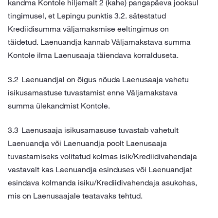
kandma Kontole hiljemalt 2 (kahe) pangapäeva jooksul
tingimusel, et Lepingu punktis 3.2. sätestatud
Krediidisumma väljamaksmise eeltingimus on
täidetud. Laenuandja kannab Väljamakstava summa
Kontole ilma Laenusaaja täiendava korralduseta.
Laenuandjal on õigus nõuda Laenusaaja vahetu
isikusamastuse tuvastamist enne Väljamakstava
summa ülekandmist Kontole.
Laenusaaja isikusamasuse tuvastab vahetult
Laenuandja või Laenuandja poolt Laenusaaja
tuvastamiseks volitatud kolmas isik/Krediidivahendaja
vastavalt kas Laenuandja esinduses või Laenuandjat
esindava kolmanda isiku/Krediidivahendaja asukohas,
mis on Laenusaajale teatavaks tehtud.