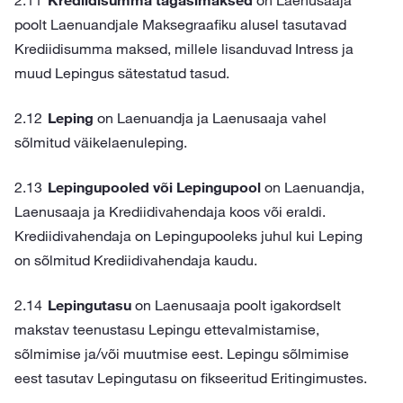
Krediidisumma tagasimaksed
on Laenusaaja
poolt Laenuandjale Maksegraafiku alusel tasutavad
Krediidisumma maksed, millele lisanduvad Intress ja
muud Lepingus sätestatud tasud.
Leping
on Laenuandja ja Laenusaaja vahel
sõlmitud väikelaenuleping.
Lepingupooled või Lepingupool
on Laenuandja,
Laenusaaja ja Krediidivahendaja koos või eraldi.
Krediidivahendaja on Lepingupooleks juhul kui Leping
on sõlmitud Krediidivahendaja kaudu.
Lepingutasu
on Laenusaaja poolt igakordselt
makstav teenustasu Lepingu ettevalmistamise,
sõlmimise ja/või muutmise eest. Lepingu sõlmimise
eest tasutav Lepingutasu on fikseeritud Eritingimustes.