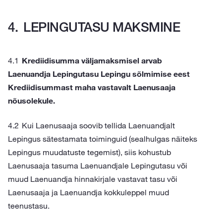
LEPINGUTASU MAKSMINE
Krediidisumma väljamaksmisel arvab
Laenuandja Lepingutasu Lepingu sõlmimise eest
Krediidisummast maha vastavalt Laenusaaja
nõusolekule.
Kui Laenusaaja soovib tellida Laenuandjalt
Lepingus sätestamata toiminguid (sealhulgas näiteks
Lepingus muudatuste tegemist), siis kohustub
Laenusaaja tasuma Laenuandjale Lepingutasu või
muud Laenuandja hinnakirjale vastavat tasu või
Laenusaaja ja Laenuandja kokkuleppel muud
teenustasu.