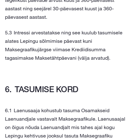
tegelikust päevade arvust kuus ja 360-päevasest
aastast ning seejärel 30-päevasest kuust ja 360-
päevasest aastast.
Intressi arvestatakse ning see kuulub tasumisele
alates Lepingu sõlmimise päevast kuni
Maksegraafikujärgse viimase Krediidisumma
tagasimakse Maksetähtpäevani (välja arvatud).
TASUMISE KORD
Laenusaaja kohustub tasuma Osamakseid
Laenuandjale vastavalt Maksegraafikule. Laenusaajal
on õigus nõuda Laenuandjalt mis tahes ajal kogu
Lepingu kehtivuse jooksul tasuta Maksegraafiku