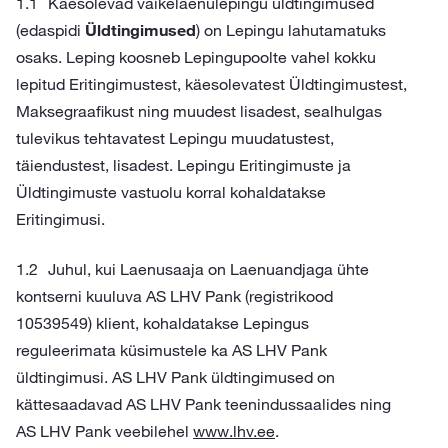
Käesolevad väikelaenulepingu üldtingimused
(edaspidi
Üldtingimused
) on Lepingu lahutamatuks
osaks. Leping koosneb Lepingupoolte vahel kokku
lepitud Eritingimustest, käesolevatest Üldtingimustest,
Maksegraafikust ning muudest lisadest, sealhulgas
tulevikus tehtavatest Lepingu muudatustest,
täiendustest, lisadest. Lepingu Eritingimuste ja
Üldtingimuste vastuolu korral kohaldatakse
Eritingimusi.
Juhul, kui Laenusaaja on Laenuandjaga ühte
kontserni kuuluva AS LHV Pank (registrikood
10539549) klient, kohaldatakse Lepingus
reguleerimata küsimustele ka AS LHV Pank
üldtingimusi. AS LHV Pank üldtingimused on
kättesaadavad AS LHV Pank teenindussaalides ning
AS LHV Pank veebilehel
www.lhv.ee
.