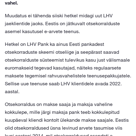
vahel.
Muudatus ei tähenda siiski hetkel midagi uut LHV
jaeklientide jaoks. Eestis on jätkuvalt otsekorralduste
asemel kasutusel e-arvete teenus.
Hetkel on LHV Pank ka ainus Eesti pankadest
otsekorraduste skeemi otseliige ja seepärast saavad
otsekorralduste süsteemist tulevikus kasu just välismaale
euromakseid tegevad kasutajad, näiteks regulaarsete
maksete tegemisel rahvusvahelistele teenusepakkujatele.
Sellise uue teenuse saab LHV klientidele avada 2022.
aastal.
Otsekorraldus on makse saaja ja maksja vaheline
kokkulepe, mille järgi maksja pank teeb kokkulepitud
kuupäeval kliendi kontolt ülekande makse saajale. Eestis
olid otsekorraldused üsna levinud arvete tasumise viis
kuni aastani 2014, mil otsekorraldused asendati e-