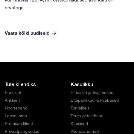
arvetega.
Vaata kõiki uudiseid
Tule kliendiks
Kasulikku
Eraklient
Hinnakiri ja tingimused
Äriklient
Ettepanekud ja kaebused
Noortepank
Turvalisus
Lapsekonto
Teata petulehest
Premium klient
Küpsised
Privaatpangandus
Kliendiandmed