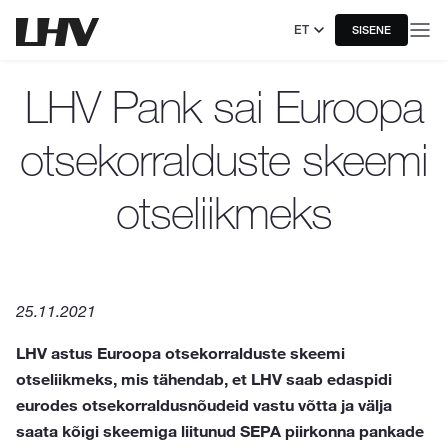
ET
SISENE
LHV Pank sai Euroopa
otsekorralduste skeemi
otseliikmeks
25.11.2021
LHV astus Euroopa otsekorralduste skeemi
otseliikmeks, mis tähendab, et LHV saab edaspidi
eurodes otsekorraldusnõudeid vastu võtta ja välja
saata kõigi skeemiga liitunud SEPA piirkonna pankade