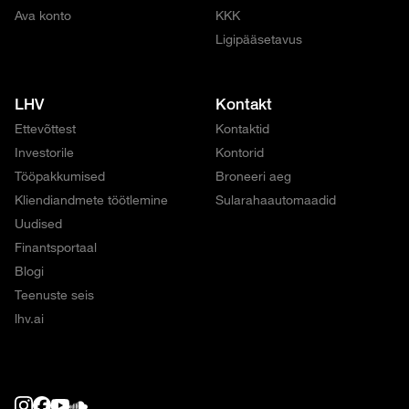
Ava konto
KKK
Ligipääsetavus
LHV
Kontakt
Ettevõttest
Kontaktid
Investorile
Kontorid
Tööpakkumised
Broneeri aeg
Kliendiandmete töötlemine
Sularahaautomaadid
Uudised
Finantsportaal
Blogi
Teenuste seis
lhv.ai