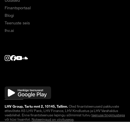
Uudised
Finantsportaal
Blogi
Teenuste seis
lhv.ai
LHV Group, Tartu mnt 2, 10145, Tallinn.
Oled finantsteenuseid pakkuvate
ettevõtete AS LHV Pank, LHV Finance, LHV Kindlustus ja LHV Varahaldus
veebilehel. Enne finantsteenuse lepingu sõlmimist tutvu
teenuse tingimustega
või küsi lisainfot.
Noteeringud on viivitusega
.