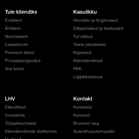
Tule kliendiks
Kasulikku
Eraklient
Hinnakiri ja tingimused
Äriklient
Ettepanekud ja kaebused
Noortepank
Turvalisus
Lapsekonto
Teata petulehest
Premium klient
Küpsised
Privaatpangandus
Kliendiandmed
Ava konto
KKK
Ligipääsetavus
LHV
Kontakt
Ettevõttest
Kontaktid
Investorile
Kontorid
Tööpakkumised
Broneeri aeg
Kliendiandmete töötlemine
Sularahaautomaadid