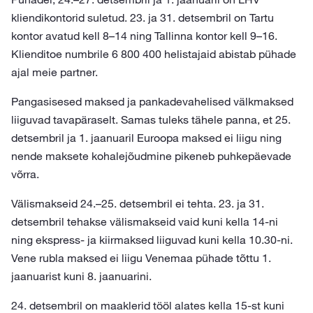
kliendikontorid suletud. 23. ja 31. detsembril on Tartu
kontor avatud kell 8–14 ning Tallinna kontor kell 9–16.
Klienditoe numbrile 6 800 400 helistajaid abistab pühade
ajal meie partner.
Pangasisesed maksed ja pankadevahelised välkmaksed
liiguvad tavapäraselt. Samas tuleks tähele panna, et 25.
detsembril ja 1. jaanuaril Euroopa maksed ei liigu ning
nende maksete kohalejõudmine pikeneb puhkepäevade
võrra.
Välismakseid 24.–25. detsembril ei tehta. 23. ja 31.
detsembril tehakse välismakseid vaid kuni kella 14-ni
ning ekspress- ja kiirmaksed liiguvad kuni kella 10.30-ni.
Vene rubla maksed ei liigu Venemaa pühade tõttu 1.
jaanuarist kuni 8. jaanuarini.
24. detsembril on maaklerid tööl alates kella 15-st kuni