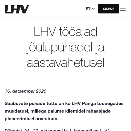
ET
SISENE
LHV tööajad
jõulupühadel ja
aastavahetusel
16. detsember 2020
Saabuvate pühade tõttu on ka LHV Panga tööaegades
muudatusi, millega palume klientidel rahaasjade
planeerimisel arvestada.
Pühadel, 24.–27. detsembril ja 1. jaanuaril on LHV