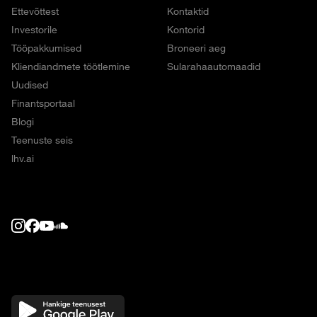
Ettevõttest
Kontaktid
Investorile
Kontorid
Tööpakkumised
Broneeri aeg
Kliendiandmete töötlemine
Sularahaautomaadid
Uudised
Finantsportaal
Blogi
Teenuste seis
lhv.ai