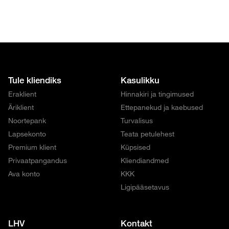
Tule kliendiks
Kasulikku
Eraklient
Hinnakiri ja tingimused
Äriklient
Ettepanekud ja kaebused
Noortepank
Turvalisus
Lapsekonto
Teata petulehest
Premium klient
Küpsised
Privaatpangandus
Kliendiandmed
Ava konto
KKK
Ligipääsetavus
LHV
Kontakt