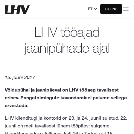
ET
SISENE
LHV tööajad
jaanipühade ajal
15. juuni 2017
Võidupühal ja jaanipäeval on LHV tööaeg tavalisest
erinev. Pangatoimingute kavandamisel palume sellega
arvestada.
LHV klienditugi ja kontorid on 23. ja 24. juunil suletud. 22.
juunil on meil tavalisest lühem tööpäev: sulgeme
klienditeeninduse Tallinnas kell 16 ja Tartus kell 15.