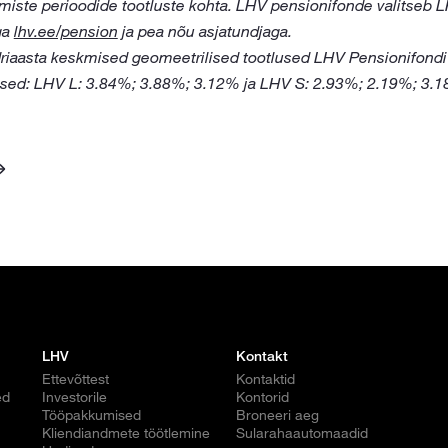
gmiste perioodide tootluste kohta. LHV pensionifonde valitseb 
ga
lhv.ee/pension
ja pea nõu asjatundjaga.
ndriaasta keskmised geomeetrilised tootlused LHV Pensionifondi
mised: LHV L: 3.84%; 3.88%; 3.12% ja LHV S: 2.93%; 2.19%; 3.
LHV
Kontakt
Ettevõttest
Kontaktid
ed
Investorile
Kontorid
Tööpakkumised
Broneeri aeg
Kliendiandmete töötlemine
Sularahaautomaadid