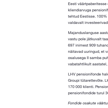
Eesti väärtpaberitesse
kliendiarvuga pensionif
tehtud Eestisse. 100% 
valdavalt investeerivad
Majanduslanguse aasta
vastu pole jätkuvalt t
697 inimest 909 tuhand
näitavad uuringud, et 
osalusega II samba puh
vabatahtlikult aastatel,
LHV pensionifonde hald
Groupi tütarettevõte. L
170 000 klienti. Pensi
pensionifondide turul 
Fondide osakute väärtus