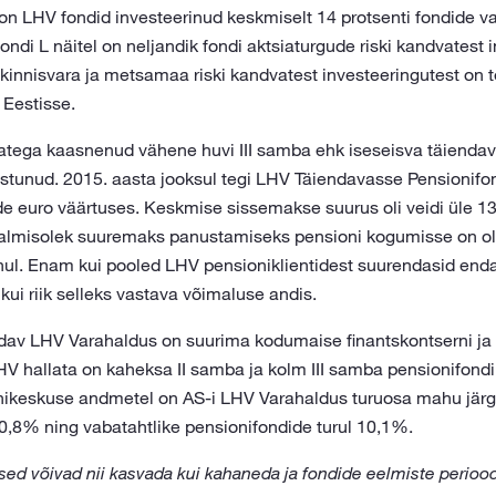
 on LHV fondid investeerinud keskmiselt 14 protsenti fondide v
ondi L näitel on neljandik fondi aktsiaturgude riski kandvatest 
kinnisvara ja metsamaa riski kandvatest investeeringutest on 
 Eestisse.
tega kaasnenud vähene huvi III samba ehk iseseisva täienda
aastunud. 2015. aasta jooksul tegi LHV Täiendavasse Pensionif
e euro väärtuses. Keskmise sissemakse suurus oli veidi üle 13
valmisolek suuremaks panustamiseks pensioni kogumisse on olul
ul. Enam kui pooled LHV pensioniklientidest suurendasid end
 kui riik selleks vastava võimaluse andis.
av LHV Varahaldus on suurima kodumaise finantskontserni ja 
HV hallata on kaheksa II samba ja kolm III samba pensionifondi
onikeskuse andmetel on AS-i LHV Varahaldus turuosa mahu järgi
30,8% ning vabatahtlike pensionifondide turul 10,1%.
ed võivad nii kasvada kui kahaneda ja fondide eelmiste periood