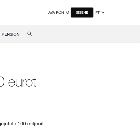
AVA KONTO
ET
SISENE
PENSION
0 eurot
jatele 100 miljonit