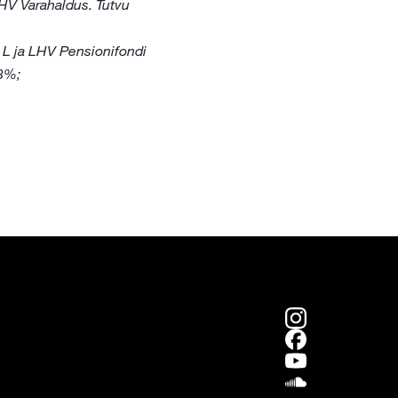
LHV Varahaldus. Tutvu
 L ja LHV Pensionifondi
18%;