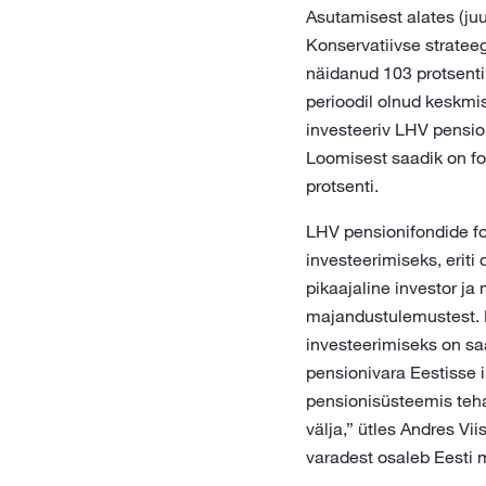
Asutamisest alates (juu
Konservatiivse stratee
näidanud 103 protsenti 
perioodil olnud keskmi
investeeriv LHV pension
Loomisest saadik on fo
protsenti.
LHV pensionifondide fo
investeerimiseks, eriti
pikaajaline investor ja
majandustulemustest. 
investeerimiseks on sa
pensionivara Eestisse i
pensionisüsteemis tehak
välja,” ütles Andres Vi
varadest osaleb Eesti 