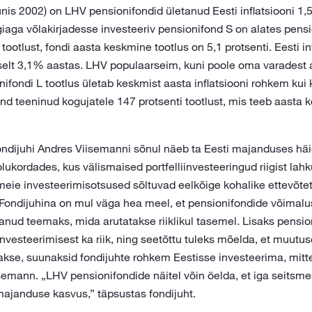
nis 2002) on LHV pensionifondid ületanud Eesti inflatsiooni 1,5
giaga võlakirjadesse investeeriv pensionifond S on alates pens
tootlust, fondi aasta keskmine tootlus on 5,1 protsenti. Eesti i
selt 3,1% aastas. LHV populaarseim, kuni poole oma varadest 
ifondi L tootlus ületab keskmist aasta inflatsiooni rohkem kui 
nd teeninud kogujatele 147 protsenti tootlust, mis teeb aasta 
ndijuhi Andres Viisemanni sõnul näeb ta Eesti majanduses häi
 olukordades, kus välismaised portfelliinvesteeringud riigist la
 meie investeerimisotsused sõltuvad eelkõige kohalike ettevõte
Fondijuhina on mul väga hea meel, et pensionifondide võimal
anud teemaks, mida arutatakse riiklikul tasemel. Lisaks pensio
nvesteerimisest ka riik, ning seetõttu tuleks mõelda, et muutu
se, suunaksid fondijuhte rohkem Eestisse investeerima, mitte e
isemann. „LHV pensionifondide näitel võin öelda, et iga seitsm
majanduse kasvus,” täpsustas fondijuht.