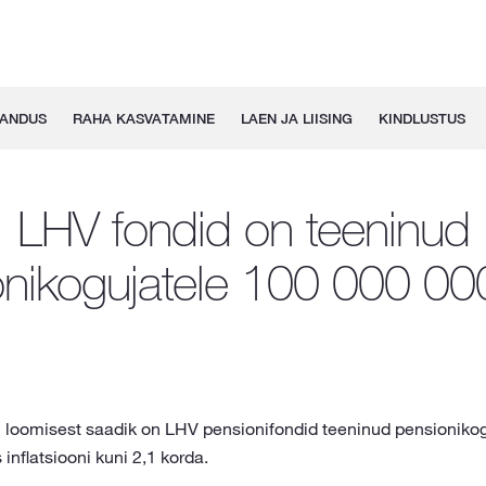
GANDUS
RAHA KASVATAMINE
LAEN JA LIISING
KINDLUSTUS
LHV fondid on teeninud
nikogujatele 100 000 00
 loomisest saadik on LHV pensionifondid teeninud pensionikogu
inflatsiooni kuni 2,1 korda.