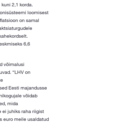
 kuni 2,1 korda.
ionisüsteemi loomisest
nflatsioon on samal
aktsiaturgudele
kahekordselt.
keskmiseks 6,6
d võimalusi
hkuvad. “LHV on
te
used Eesti majandusse
nikogujale võidab
sed, mida
i juhiks raha riigist
es euro meile usaldatud