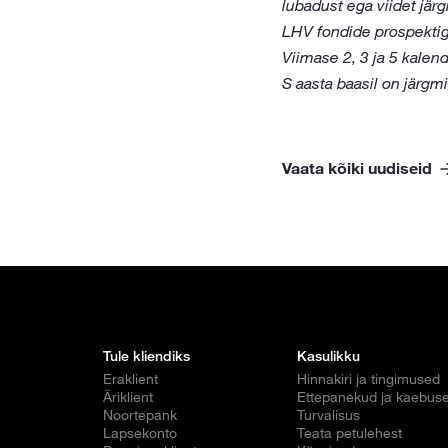
lubadust ega viidet jär
LHV fondide prospekti
Viimase 2, 3 ja 5 kale
S aasta baasil on järg
Vaata kõiki uudiseid
Tule kliendiks
Kasulikku
Eraklient
Hinnakiri ja tingimused
Äriklient
Ettepanekud ja kaebus
Noortepank
Turvalisus
Lapsekonto
Teata petulehest