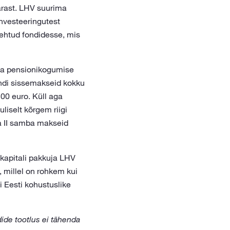
arast. LHV suurima
investeeringutest
tehtud fondidesse, mis
va pensionikogumise
ondi sissemakseid kokku
00 euro. Küll aga
iselt kõrgem riigi
a II samba makseid
kapitali pakkuja LHV
, millel on rohkem kui
 Eesti kohustuslike
ide tootlus ei tähenda