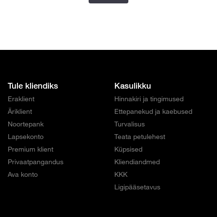
Tule kliendiks
Kasulikku
Eraklient
Hinnakiri ja tingimused
Äriklient
Ettepanekud ja kaebused
Noortepank
Turvalisus
Lapsekonto
Teata petulehest
Premium klient
Küpsised
Privaatpangandus
Kliendiandmed
Ava konto
KKK
Ligipääsetavus