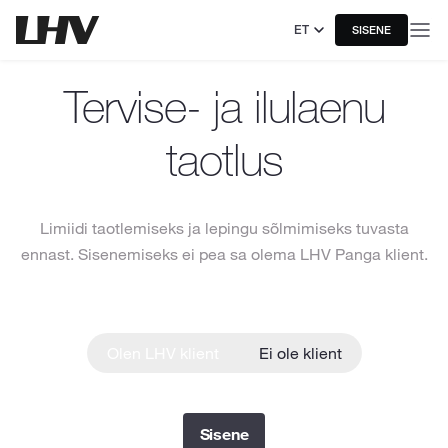
ET
SISENE
Tervise- ja ilulaenu
taotlus
Limiidi taotlemiseks ja lepingu sõlmimiseks tuvasta
ennast. Sisenemiseks ei pea sa olema LHV Panga klient.
Olen LHV klient
Ei ole klient
Sisene