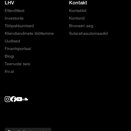
LHV
Kontakt
Ettevõttest
Kontaktid
Investorile
Kontorid
Tööpakkumised
Broneeri aeg
Kliendiandmete töötlemine
Sularahaautomaadid
Uudised
Finantsportaal
Blogi
Teenuste seis
lhv.ai