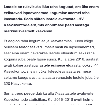
Lastele on tulevikuks ikka raha kogutud, ent üha enam
eelistavad lapsevanemad kogumise asemel raha
kasvatada. Seda näitab lastele avatavate LHV
Kasvukontode arv, mis on viimase paari aastaga
märkimisväärselt kasvanud.
Et aeg on raha kogumise ja kasvatamise juures kõige
olulisem faktor, teavad ilmselt hästi ka lapsevanemad,
sest aina enam hakatakse lastele elluastumiseks raha
koguma juba peale lapse sündi. Kui alates 2016. aastast
avati kolme aastaga lastele esimese eluaasta jooksul 44
Kasvukontot, siis ainuüksi käesoleva aasta esimese
seitsme kuuga avati alla aasta vanustele lastele juba üle
320 Kasvukonto.
Sama trend peegeldub ka alla 7-aastastele avatavate
Kasvukontode statistikas. Kui 2016–2018 avati kolme