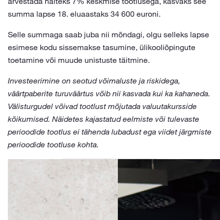
arvestada näiteks 7% keskmise tootlusega, kasvaks see
summa lapse 18. eluaastaks 34 600 euroni.
Selle summaga saab juba nii mõndagi, olgu selleks lapse
esimese kodu sissemakse tasumine, ülikooliõpingute
toetamine või muude unistuste täitmine.
Investeerimine on seotud võimaluste ja riskidega,
väärtpaberite turuväärtus võib nii kasvada kui ka kahaneda.
Välisturgudel võivad tootlust mõjutada valuutakursside
kõikumised. Näidetes kajastatud eelmiste või tulevaste
perioodide tootlus ei tähenda lubadust ega viidet järgmiste
perioodide tootluse kohta.