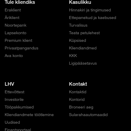
Tule kliendiks
Kasulikku
Eraklient
Hinnakiri ja tingimused
Äriklient
Ettepanekud ja kaebused
Noortepank
Turvalisus
Lapsekonto
Teata petulehest
Premium klient
Küpsised
Privaatpangandus
Kliendiandmed
Ava konto
KKK
Ligipääsetavus
LHV
Kontakt
Ettevõttest
Kontaktid
Investorile
Kontorid
Tööpakkumised
Broneeri aeg
Kliendiandmete töötlemine
Sularahaautomaadid
Uudised
Finantsportaal