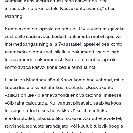
võimalik Kasvukonto kaudu raha kasvatada. See
innustabki neid ka lastele Kasvukonto avama,“ ütles
Maaring.
Konto avamine lapsele on tehtud LHV-s väga mugavaks,
sest selle saab avada kodust lahkumata mobiiliäpis või
internetipangas ning alla 7-aastasel lapsel ei pea konto
avamiseks olema veel isiklikku dokumenti, vaid piisab
lapsevanema dokumendist. See võimaldabki lapsele
konto avada kasvõi kohe peale tema sündi.
Lisaks on Maaringu sõnul Kasvukonto hea vahend, mille
kaudu lastele ka rahatarkust õpetada. „Kasvukonto
valikus on üle 40 erineva fondi ehk valdkonna, millesse
võib raha paigutada. Kui vanust piisavalt, saab ka koos
lapsega arutada, kas tulevikku võiks olla näiteks
elektriautodel, jätkusuutliku fookuse võtnud ettevõtetel,
tervishoiuteenuste arendajatel või kuulub tulevik hoopis