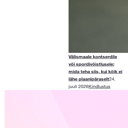
Välismaale kontserdile
või spordivõistlusele:
mida teha siis, kui kõik ei
lähe plaanipäraselt
24.
juuli 2026
Kindlustus