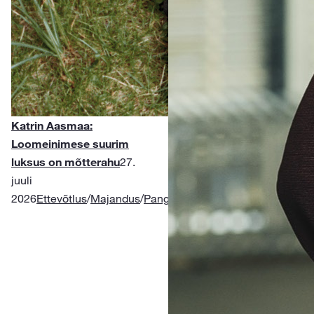
Katrin Aasmaa:
Loomeinimese suurim
luksus on mõtterahu
27.
juuli
2026
Ettevõtlus
/
Majandus
/
Pangandus
/
Rahatarkus
/
Kindlustu