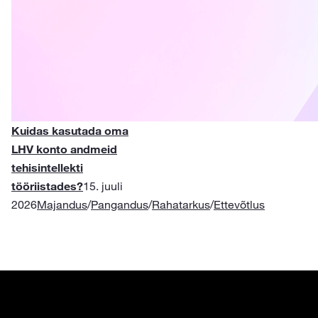
Kuidas kasutada oma
LHV konto andmeid
tehisintellekti
tööriistades?
15. juuli
2026
Majandus
/
Pangandus
/
Rahatarkus
/
Ettevõtlus