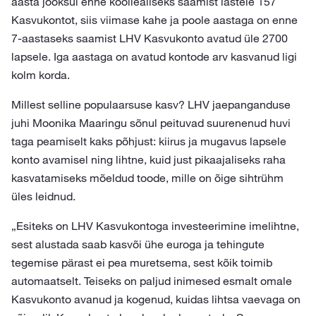
aasta jooksul enne kooliealiseks saamist lastele 157
Kasvukontot, siis viimase kahe ja poole aastaga on enne
7-aastaseks saamist LHV Kasvukonto avatud üle 2700
lapsele. Iga aastaga on avatud kontode arv kasvanud ligi
kolm korda.
Millest selline populaarsuse kasv? LHV jaepanganduse
juhi Moonika Maaringu sõnul peituvad suurenenud huvi
taga peamiselt kaks põhjust: kiirus ja mugavus lapsele
konto avamisel ning lihtne, kuid just pikaajaliseks raha
kasvatamiseks mõeldud toode, mille on õige sihtrühm
üles leidnud.
„Esiteks on LHV Kasvukontoga investeerimine imelihtne,
sest alustada saab kasvõi ühe euroga ja tehingute
tegemise pärast ei pea muretsema, sest kõik toimib
automaatselt. Teiseks on paljud inimesed esmalt omale
Kasvukonto avanud ja kogenud, kuidas lihtsa vaevaga on