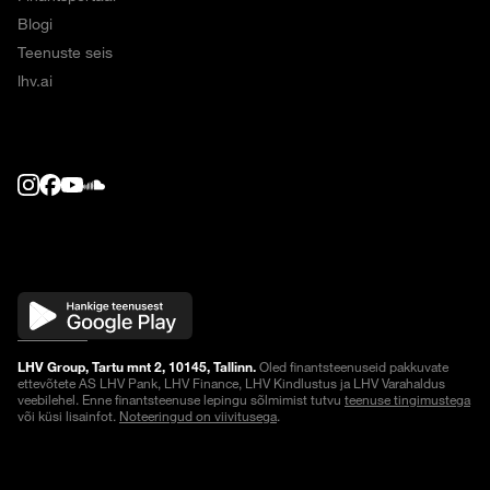
Blogi
Teenuste seis
lhv.ai
LHV Group, Tartu mnt 2, 10145, Tallinn.
Oled finantsteenuseid pakkuvate
ettevõtete AS LHV Pank, LHV Finance, LHV Kindlustus ja LHV Varahaldus
veebilehel. Enne finantsteenuse lepingu sõlmimist tutvu
teenuse tingimustega
või küsi lisainfot.
Noteeringud on viivitusega
.