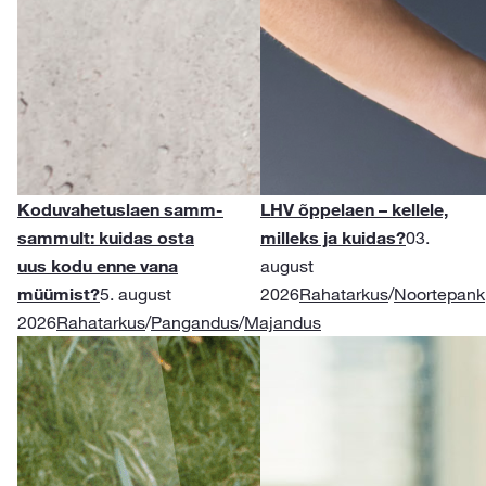
Koduvahetuslaen samm-
LHV õppelaen – kellele,
sammult: kuidas osta
milleks ja kuidas?
03.
uus kodu enne vana
august
müümist?
5. august
2026
Rahatarkus
/
Noortepank
2026
Rahatarkus
/
Pangandus
/
Majandus