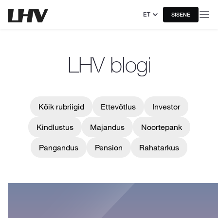
ET
SISENE
LHV blogi
Kõik rubriigid
Ettevõtlus
Investor
Kindlustus
Majandus
Noortepank
Pangandus
Pension
Rahatarkus