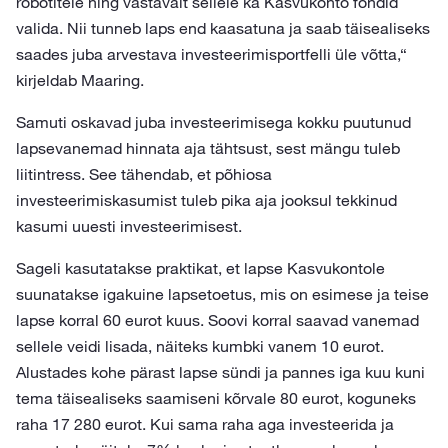
robotitele ning vastavalt sellele ka Kasvukonto fondid
valida. Nii tunneb laps end kaasatuna ja saab täisealiseks
saades juba arvestava investeerimisportfelli üle võtta,“
kirjeldab Maaring.
Samuti oskavad juba investeerimisega kokku puutunud
lapsevanemad hinnata aja tähtsust, sest mängu tuleb
liitintress. See tähendab, et põhiosa
investeerimiskasumist tuleb pika aja jooksul tekkinud
kasumi uuesti investeerimisest.
Sageli kasutatakse praktikat, et lapse Kasvukontole
suunatakse igakuine lapsetoetus, mis on esimese ja teise
lapse korral 60 eurot kuus. Soovi korral saavad vanemad
sellele veidi lisada, näiteks kumbki vanem 10 eurot.
Alustades kohe pärast lapse sündi ja pannes iga kuu kuni
tema täisealiseks saamiseni kõrvale 80 eurot, koguneks
raha 17 280 eurot. Kui sama raha aga investeerida ja