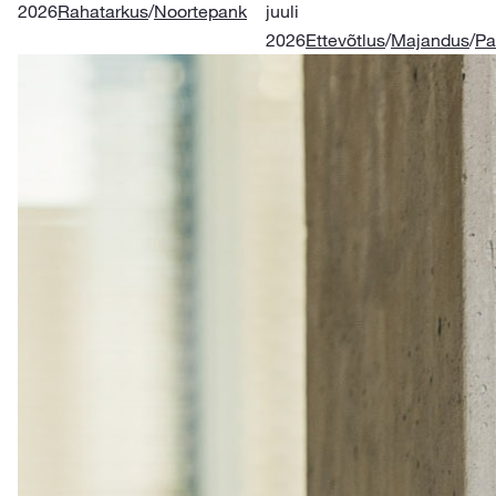
2026
Rahatarkus
/
Noortepank
juuli
2026
Ettevõtlus
/
Majandus
/
Pa