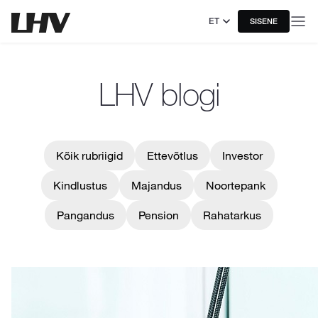
ET
SISENE
LHV blogi
Kõik rubriigid
Ettevõtlus
Investor
Kindlustus
Majandus
Noortepank
Pangandus
Pension
Rahatarkus