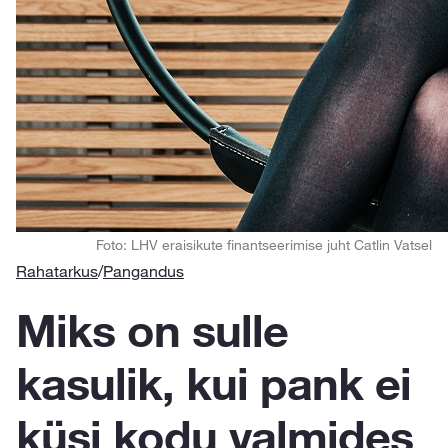
Foto: LHV eraisikute finantseerimise juht Catlin Vatsel
Rahatarkus
/
Pangandus
Miks on sulle
kasulik, kui pank ei
küsi kodu valmides