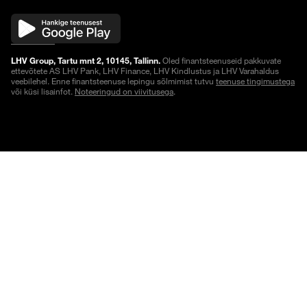
LHV Group, Tartu mnt 2, 10145, Tallinn.
Oled finantsteenuseid pakkuvate
ettevõtete AS LHV Pank, LHV Finance, LHV Kindlustus ja LHV Varahaldus
veebilehel. Enne finantsteenuse lepingu sõlmimist tutvu
teenuse tingimustega
või küsi lisainfot.
Noteeringud on viivitusega
.