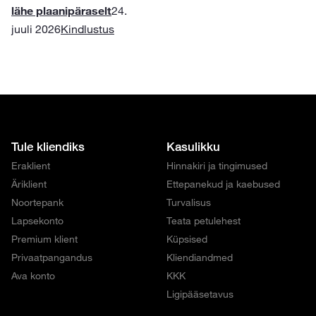
lähe plaanipäraselt
24.
juuli 2026
Kindlustus
Tule kliendiks
Kasulikku
Eraklient
Hinnakiri ja tingimused
Äriklient
Ettepanekud ja kaebused
Noortepank
Turvalisus
Lapsekonto
Teata petulehest
Premium klient
Küpsised
Privaatpangandus
Kliendiandmed
Ava konto
KKK
Ligipääsetavus