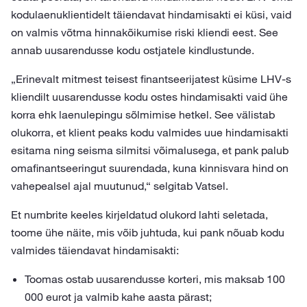
kodulaenuklientidelt täiendavat hindamisakti ei küsi, vaid
on valmis võtma hinnakõikumise riski kliendi eest. See
annab uusarendusse kodu ostjatele kindlustunde.
„Erinevalt mitmest teisest finantseerijatest küsime LHV-s
kliendilt uusarendusse kodu ostes hindamisakti vaid ühe
korra ehk laenulepingu sõlmimise hetkel. See välistab
olukorra, et klient peaks kodu valmides uue hindamisakti
esitama ning seisma silmitsi võimalusega, et pank palub
omafinantseeringut suurendada, kuna kinnisvara hind on
vahepealsel ajal muutunud,“ selgitab Vatsel.
Et numbrite keeles kirjeldatud olukord lahti seletada,
toome ühe näite, mis võib juhtuda, kui pank nõuab kodu
valmides täiendavat hindamisakti:
Toomas ostab uusarendusse korteri, mis maksab 100
000 eurot ja valmib kahe aasta pärast;