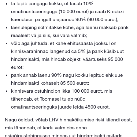
ta lepib pangaga kokku, et tasub 10%
omafinantseeringuga (10 000 eurot) ja saab Kredexi
käendusel pangalt ülejäänud 90% (90 000 eurot);
laenuleping sõlmitakse kohe, aga laenu maksab pank
reaalselt välja siis, kui vara valmib;
võib aga juhtuda, et kahe ehitusaasta jooksul on
kinnisvarahinnad langenud ca 5% ja pank küsib uut
hindamisakti, mis hindab objekti väärtuseks 95 000
eurot;
pank annab laenu 90% nagu kokku lepitud ehk uue
hindamisakti kohaselt 85 500 eurot;
kinnisvara ostuhind on ikka 100 000 eurot, mis
tähendab, et Toomasel tuleb nüüd
omafinantseeringuks juurde leida 4500 eurot.
Nagu öeldud, võtab LHV hinnakõikumise riski kliendi eest,
mis tähendab, et kodu valmides enne
asjaõigustehingusse minnes uut hindamisakti esitada