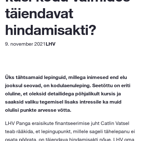
täiendavat
hindamisakti?
9. november 2021
LHV
Üks tähtsamaid lepinguid, millega inimesed end elu
jooksul seovad, on kodulaenuleping. Seetõttu on eriti
oluline, et oleksid detailidega põhjalikult kursis ja
saaksid valiku tegemisel lisaks intressile ka muid
olulisi punkte arvesse võtta.
LHV Panga eraisikute finantseerimise juht Catlin Vatsel
teab rääkida, et lepingupunkt, millele sageli tähelepanu ei
osata pöörata, on täiendava hindamisakti nõue. LHV oma