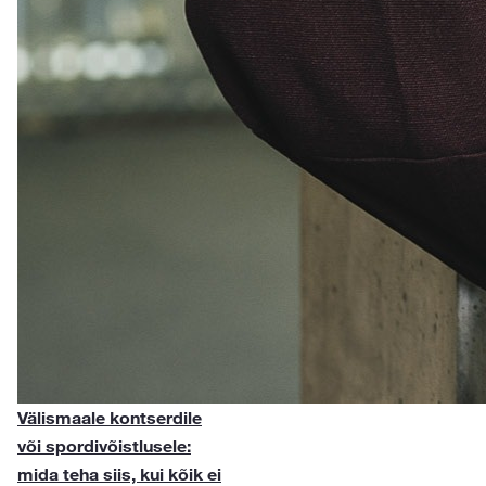
Välismaale kontserdile
või spordivõistlusele:
mida teha siis, kui kõik ei