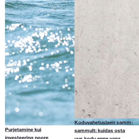
Koduvahetuslaen samm-
Purjetamine kui
sammult: kuidas osta
investeering noore
uus kodu enne vana