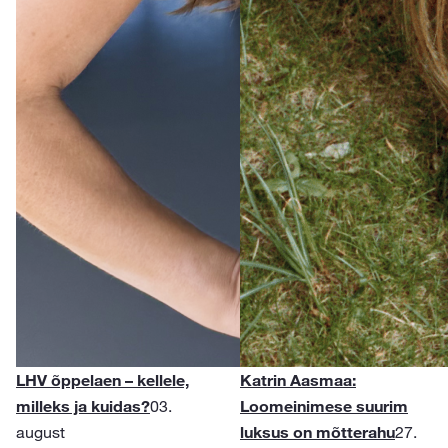
LHV õppelaen – kellele,
Katrin Aasmaa:
milleks ja kuidas?
03.
Loomeinimese suurim
august
luksus on mõtterahu
27.