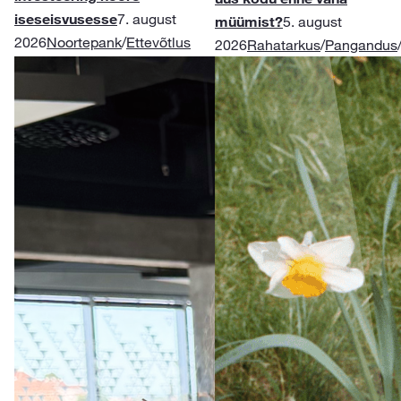
iseseisvusesse
7. august
müümist?
5. august
2026
Noortepank
/
Ettevõtlus
2026
Rahatarkus
/
Pangandus