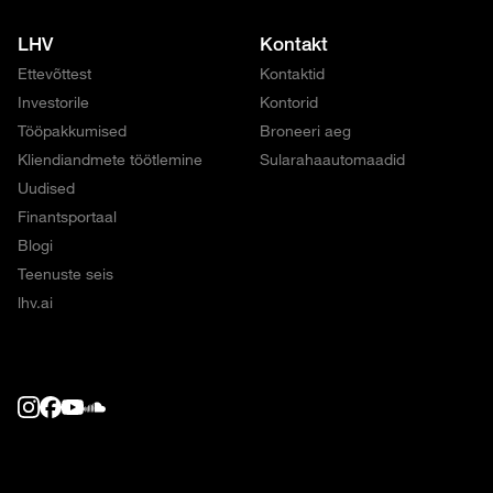
LHV
Kontakt
Ettevõttest
Kontaktid
Investorile
Kontorid
Tööpakkumised
Broneeri aeg
Kliendiandmete töötlemine
Sularahaautomaadid
Uudised
Finantsportaal
Blogi
Teenuste seis
lhv.ai