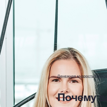
Денежная мудрость
/
Банко
Почему в