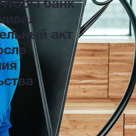
 чтобы банк
шивал
ельный акт
осле
ния
ьства