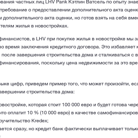
ания частных лиц LHV Pank Кэтлин Ватсель по опыту знает
о требование о предоставлении дополнительного акта оценки
дополнительного акта оценки, но готов взять на себя вме
телям жилья в новостройках.
 финансистов, в LHV при покупке жилья в новостройке мы 
ь во время заключения кредитного договора. Это избавляет
 после завершения строительства дома и сталкиваться с в
финансирования, поскольку цена недвижимости за это вр
ыке цифр, приведем пример того, что может произойти, ес
завершении строительства дома:
востройке, которая стоит 100 000 евро и будет готова чере
что оплатит 10 % (10 000 евро) в качестве самофинансиров
ручительство Kredex;
ется сразу, но кредит банк фактически выплачивает толь
;