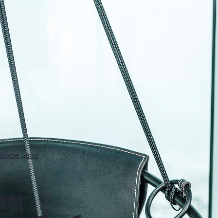
вское дело
ам