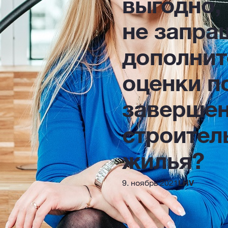
выгодно,
не запра
дополнит
оценки п
заверше
строител
жилья?
9. ноябрь 2021
LHV