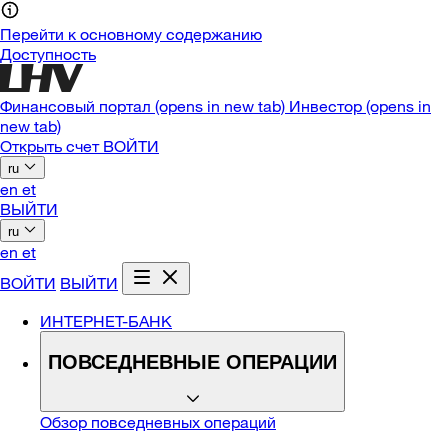
Перейти к основному содержанию
Доступность
Финансовый портал
(opens in new tab)
Инвестор
(opens in
new tab)
Открыть счет
ВОЙТИ
ru
en
et
ВЫЙТИ
ru
en
et
ВОЙТИ
ВЫЙТИ
ИНТЕРНЕТ-БАНК
ПОВСЕДНЕВНЫЕ ОПЕРАЦИИ
Обзор повседневных операций