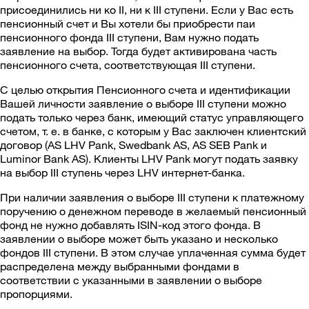
присоединились ни ко II, ни к III ступени. Если у Вас есть
пенсионный счет и Вы хотели бы приобрести паи
пенсионного фонда III ступени, Вам нужно подать
заявление на выбор. Тогда будет активирована часть
пенсионного счета, соответствующая III ступени.
С целью открытия Пенсионного счета и идентификации
Вашей личности заявление о выборе III ступени можно
подать только через банк, имеющий статус управляющего
счетом, т. е. в банке, с которым у Вас заключен клиентский
договор (AS LHV Pank, Swedbank AS, AS SEB Pank и
Luminor Bank AS). Клиенты LHV Pank могут подать заявку
на выбор III ступень через LHV интернет-банка.
При наличии заявления о выборе III ступени к платежному
поручению о денежном переводе в желаемый пенсионный
фонд не нужно добавлять ISIN-код этого фонда. В
заявлении о выборе может быть указано и несколько
фондов III ступени. В этом случае уплаченная сумма будет
распределена между выбранными фондами в
соответствии с указанными в заявлении о выборе
пропорциями.