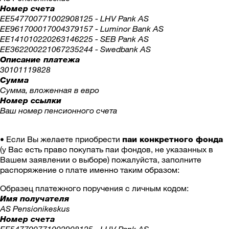
Номер счета
EE547700771002908125 - LHV Pank AS
EE961700017004379157 - Luminor Bank AS
EE141010220263146225 - SEB Pank AS
EE362200221067235244 - Swedbank AS
Описание платежа
30101119828
Сумма
Сумма, вложенная в евро
Номер ссылки
Ваш номер пенсионного счета
• Если Вы желаете приобрести
паи конкретного фонда
(у Вас есть право покупать паи фондов, не указанных в
Вашем заявлении о выборе) пожалуйста, заполните
распоряжение о плате именно таким образом:
Образец платежного поручения с личным кодом:
Имя получателя
AS Pensionikeskus
Номер счета
EE547700771002908125 - LHV Pank AS