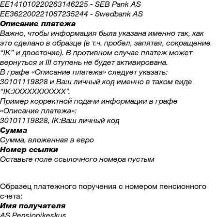
EE141010220263146225 - SEB Pank AS
EE362200221067235244 - Swedbank AS
Описание платежа
Важно, чтобы информация была указана именно так, как
это сделано в образце (в т.ч. пробел, запятая, сокращение
“IK” и двоеточие). В противном случае платеж может
вернуться и III ступень не будет активирована.
В графе «Описание платежа» следует указать:
30101119828 и Ваш личный код именно в таком виде
“IK:XXXXXXXXXXX”.
Пример корректной подачи информации в графе
«Описание платежа»:
30101119828, IK:Ваш личный код
Сумма
Сумма, вложенная в евро
Номер ссылки
Оставьте поле ссылочного номера пустым
Образец платежного поручения с номером пенсионного
счета:
Имя получателя
AS Pensionikeskus