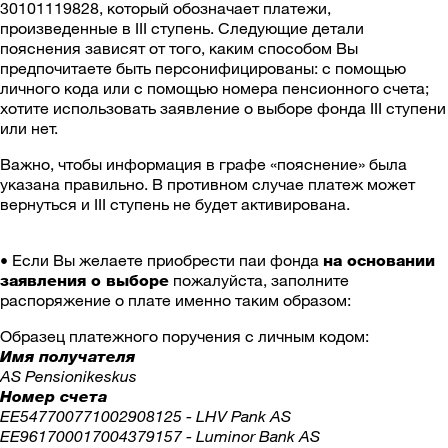
30101119828, который обозначает платежи,
произведенные в III ступень. Следующие детали
пояснения зависят от того, каким способом Вы
предпочитаете быть персонифицированы: с помощью
личного кода или с помощью номера пенсионного счета;
хотите использовать заявление о выборе фонда III ступени
или нет.
Важно, чтобы информация в графе «пояснение» была
указана правильно. В противном случае платеж может
вернуться и III ступень не будет активирована.
• Если Вы желаете приобрести паи фонда
на основании
пожалуйста, заполните
заявления о выборе
распоряжение о плате именно таким образом:
Образец платежного поручения с личным кодом:
Имя получателя
AS Pensionikeskus
Номер счета
EE547700771002908125 - LHV Pank AS
EE961700017004379157 - Luminor Bank AS