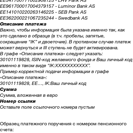
EE961700017004379157 - Luminor Bank AS
EE141010220263146225 - SEB Pank AS
EE362200221067235244 - Swedbank AS
Описание платежа
Важно, чтобы информация была указана именно так, как
это сделано в образце (в т.ч. пробелы, запятые,
сокращение “IK” и двоеточие). В противном случае платеж
может вернуться и III ступень не будет активирована.
В графе «Описание платежа» следует указать:
30101119828, ISIN-код желаемого фонда и Ваш личный код
именно в таком виде “IK:XXXXXXXXXXX”.
Пример корректной подачи информации в графе
«Описание платежа»:
30101119828, EE…, IK:Ваш личный код
Сумма
Сумма, вложенная в евро
Номер ссылки
Оставьте поле ссылочного номера пустым
Образец платежного поручения с номером пенсионного
счета: