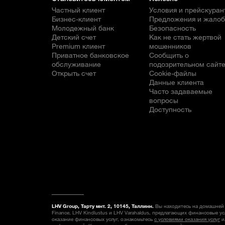
Частный клиент
Условия и прейскуран
Бизнес-клиент
Предложения и жало
Молодежный банк
Безопасность
Детский счет
Как не стать жертвой
Premium клиент
мошенников
Приватное банковское
Сообщить о
обслуживание
подозрительном сайт
Открыть счет
Cookie-файлы
Данные клиента
Часто задаваемые
вопросы
Доступность
LHV Group, Тарту мнт. 2, 10145, Таллинн.
Вы находитесь на домашней 
Finance, LHV Kindlustus и LHV Varahaldus, предлагающих финансовые у
оказание финансовых услуг, ознакомьтесь
с условиями оказания услуг
и