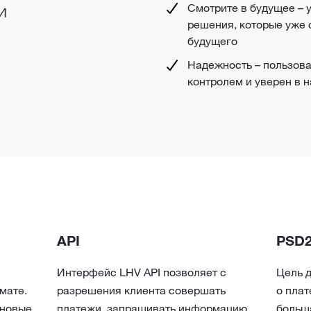
и
Смотрите в будущее –
решения, которые уже 
будущего
Надежность – пользов
контролем и уверен в 
API
PSD
Интерфейс LHV API позволяет с
Цель 
мате.
разрешения клиента совершать
о плат
 новые
платежи, запрашивать информацию
больш