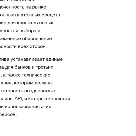
доченность на рынке
ронных платежных средств,
ние для клиентов новых
жностей выбора и
ременное обеспечение
сности всех сторон.
тива устанавливает единые
а для банков и третьих
, а также технические
вания, которым должны
етствовать создаваемые
ейсы API, и которые касаются
ий использования этих
фейсов.