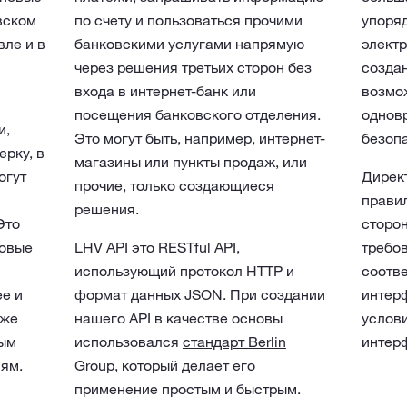
вском
по счету и пользоваться прочими
упоря
вле и в
банковскими услугами напрямую
элект
через решения третьих сторон без
созда
входа в интернет-банк или
возмо
посещения банковского отделения.
однов
и,
Это могут быть, например, интернет-
безопа
рку, в
магазины или пункты продаж, или
огут
Дирек
прочие, только создающиеся
правил
решения.
Это
сторон
новые
LHV API это RESTful API,
требо
использующий протокол HTTP и
соотв
е и
формат данных JSON. При создании
интерф
кже
нашего API в качестве основы
услов
вым
использовался
стандарт Berlin
интер
ям.
Group
, который делает его
применение простым и быстрым.