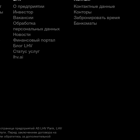
т
О предприятии
Контактные данные
бы
Инвестор
Конторы
Вакансии
Забронировать время
Обработка
Банкоматы
персональных данных
Новости
е
Финансовый портал
Блог LHV
Статус услуг
lhv.ai
странице предприятий AS LHV Pank, LHV
слуги. Перед заключением договора на
ли обратитесь за дополнительной