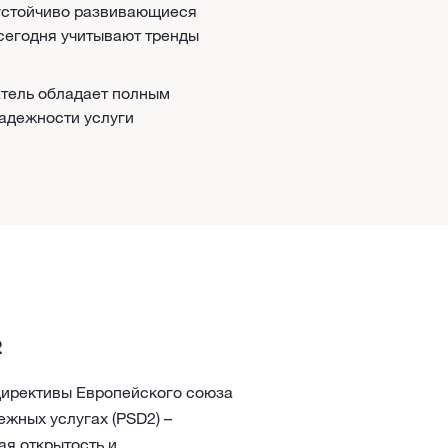
 устойчиво развивающиеся
сегодня учитывают тренды
атель обладает полным
надежности услуги
2
директивы Европейского союза
ежных услугах (PSD2) –
ая открытость и