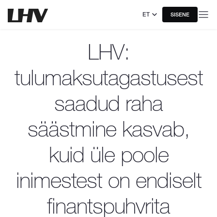
ET
SISENE
LHV:
tulumaksutagastusest
saadud raha
säästmine kasvab,
kuid üle poole
inimestest on endiselt
finantspuhvrita