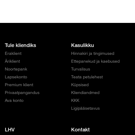
Tule kliendiks
Kasulikku
Eraklient
Hinnakiri ja tingimused
Äriklient
Ettepanekud ja kaebused
Noortepank
Turvalisus
Lapsekonto
Teata petulehest
Premium klient
Küpsised
Privaatpangandus
Kliendiandmed
Ava konto
KKK
Ligipääsetavus
LHV
Kontakt