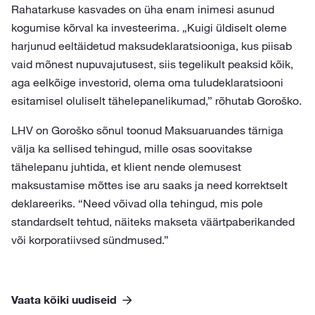
Rahatarkuse kasvades on üha enam inimesi asunud
kogumise kõrval ka investeerima. „Kuigi üldiselt oleme
harjunud eeltäidetud maksudeklaratsiooniga, kus piisab
vaid mõnest nupuvajutusest, siis tegelikult peaksid kõik,
aga eelkõige investorid, olema oma tuludeklaratsiooni
esitamisel oluliselt tähelepanelikumad,” rõhutab Goroško.
LHV on Goroško sõnul toonud Maksuaruandes tärniga
välja ka sellised tehingud, mille osas soovitakse
tähelepanu juhtida, et klient nende olemusest
maksustamise mõttes ise aru saaks ja need korrektselt
deklareeriks. “Need võivad olla tehingud, mis pole
standardselt tehtud, näiteks makseta väärtpaberikanded
või korporatiivsed sündmused.”
Vaata kõiki uudiseid