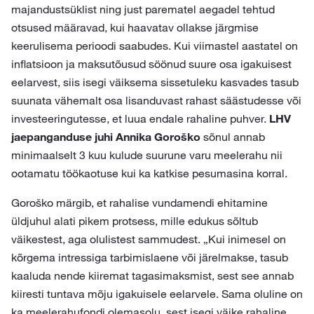
majandustsüklist ning just parematel aegadel tehtud
otsused määravad, kui haavatav ollakse järgmise
keerulisema perioodi saabudes. Kui viimastel aastatel on
inflatsioon ja maksutõusud söönud suure osa igakuisest
eelarvest, siis isegi väiksema sissetuleku kasvades tasub
suunata vähemalt osa lisanduvast rahast säästudesse või
investeeringutesse, et luua endale rahaline puhver.
LHV
jaepanganduse juhi Annika Goroško
sõnul annab
minimaalselt 3 kuu kulude suurune varu meelerahu nii
ootamatu töökaotuse kui ka katkise pesumasina korral.
Goroško märgib, et rahalise vundamendi ehitamine
üldjuhul alati pikem protsess, mille edukus sõltub
väikestest, aga olulistest sammudest. „Kui inimesel on
kõrgema intressiga tarbimislaene või järelmakse, tasub
kaaluda nende kiiremat tagasimaksmist, sest see annab
kiiresti tuntava mõju igakuisele eelarvele. Sama oluline on
ka meelerahufondi olemasolu, sest isegi väike rahaline