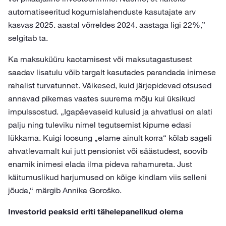
automatiseeritud kogumislahenduste kasutajate arv
kasvas 2025. aastal võrreldes 2024. aastaga ligi 22%,”
selgitab ta.
Ka maksuküüru kaotamisest või maksutagastusest
saadav lisatulu võib targalt kasutades parandada inimese
rahalist turvatunnet. Väikesed, kuid järjepidevad otsused
annavad pikemas vaates suurema mõju kui üksikud
impulssostud. „Igapäevaseid kulusid ja ahvatlusi on alati
palju ning tuleviku nimel tegutsemist kipume edasi
lükkama. Kuigi loosung „elame ainult korra“ kõlab sageli
ahvatlevamalt kui jutt pensionist või säästudest, soovib
enamik inimesi elada ilma pideva rahamureta. Just
käitumuslikud harjumused on kõige kindlam viis selleni
jõuda,“ märgib Annika Goroško.
Investorid peaksid eriti tähelepanelikud olema