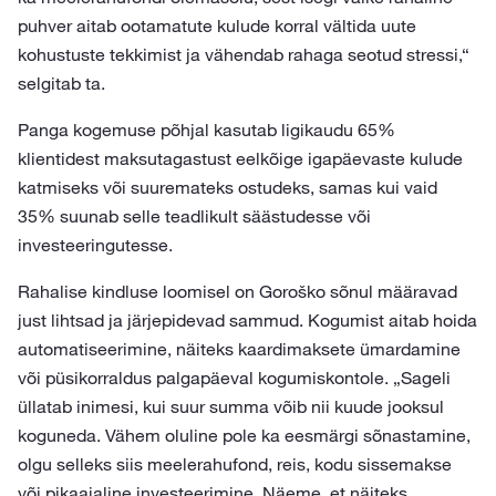
puhver aitab ootamatute kulude korral vältida uute
kohustuste tekkimist ja vähendab rahaga seotud stressi,“
selgitab ta.
Panga kogemuse põhjal kasutab ligikaudu 65%
klientidest maksutagastust eelkõige igapäevaste kulude
katmiseks või suuremateks ostudeks, samas kui vaid
35% suunab selle teadlikult säästudesse või
investeeringutesse.
Rahalise kindluse loomisel on Goroško sõnul määravad
just lihtsad ja järjepidevad sammud. Kogumist aitab hoida
automatiseerimine, näiteks kaardimaksete ümardamine
või püsikorraldus palgapäeval kogumiskontole. „Sageli
üllatab inimesi, kui suur summa võib nii kuude jooksul
koguneda. Vähem oluline pole ka eesmärgi sõnastamine,
olgu selleks siis meelerahufond, reis, kodu sissemakse
või pikaajaline investeerimine. Näeme, et näiteks