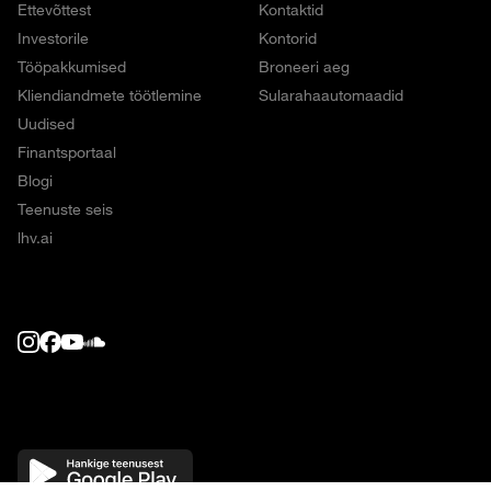
Ettevõttest
Kontaktid
Investorile
Kontorid
Tööpakkumised
Broneeri aeg
Kliendiandmete töötlemine
Sularahaautomaadid
Uudised
Finantsportaal
Blogi
Teenuste seis
lhv.ai