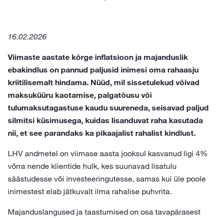
16.02.2026
Viimaste aastate kõrge inflatsioon ja majanduslik
ebakindlus on pannud paljusid inimesi oma rahaasju
kriitilisemalt hindama. Nüüd, mil sissetulekud võivad
maksuküüru kaotamise, palgatõusu või
tulumaksutagastuse kaudu suureneda, seisavad paljud
silmitsi küsimusega, kuidas lisanduvat raha kasutada
nii, et see parandaks ka pikaajalist rahalist kindlust.
LHV andmetel on viimase aasta jooksul kasvanud ligi 4%
võrra nende klientide hulk, kes suunavad lisatulu
säästudesse või investeeringutesse, samas kui üle poole
inimestest elab jätkuvalt ilma rahalise puhvrita.
Majanduslangused ja taastumised on osa tavapärasest