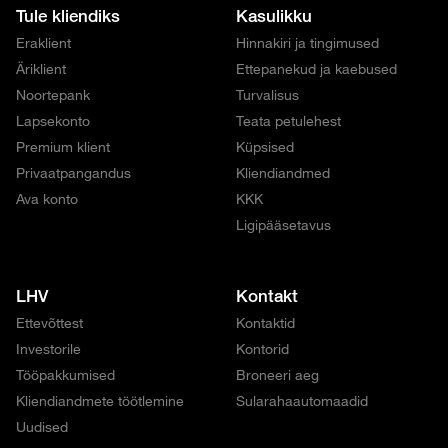
Tule kliendiks
Kasulikku
Eraklient
Hinnakiri ja tingimused
Äriklient
Ettepanekud ja kaebused
Noortepank
Turvalisus
Lapsekonto
Teata petulehest
Premium klient
Küpsised
Privaatpangandus
Kliendiandmed
Ava konto
KKK
Ligipääsetavus
LHV
Kontakt
Ettevõttest
Kontaktid
Investorile
Kontorid
Tööpakkumised
Broneeri aeg
Kliendiandmete töötlemine
Sularahaautomaadid
Uudised