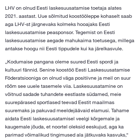
LHV on olnud Eesti laskesuusatamise toetaja alates
2021. aastast. Uue sõlmitud koostööleppe kohaselt saab
aga LHV-st järgnevaks kolmeks hooajaks Eesti
laskesuusatamise peasponsor. Tegemist on Eesti
laskesuusatamise aegade mahukaima toetusega, millega
antakse hoogu nii Eesti tippudele kui ka järelkasvule.
„Kodumaise pangana oleme suured Eesti spordi ja
kultuuri fännid. Senine koostöö Eesti Laskesuusatamise
Föderatsiooniga on olnud väga positiivne ja meil on suur
rõõm see uuele tasemele viia. Laskesuusatamine on
võitnud sadade tuhandete eestlaste südamed, meie
suurepärased sportlased teevad Eestit maailmas
suuremaks ja pakuvad meeldejäävaid elamusi. Tahame
aidata Eesti laskesuusatamisel veelgi kõrgemale ja
kaugemale jõuda, et noortel oleksid eeskujud, aga ka
parimad võimalikud tingimused ala jätkuvaks kasvuks,“