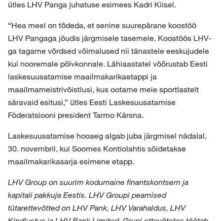
ütles LHV Panga juhatuse esimees Kadri Kiisel.
“Hea meel on tõdeda, et senine suurepärane koostöö
LHV Pangaga jõudis järgmisele tasemele. Koostöös LHV-
ga tagame võrdsed võimalused nii tänastele eeskujudele
kui nooremale põlvkonnale. Lähiaastatel võõrustab Eesti
laskesuusatamise maailmakarikaetappi ja
maailmameistrivõistlusi, kus ootame meie sportlastelt
säravaid esitusi,” ütles Eesti Laskesuusatamise
Föderatsiooni president Tarmo Kärsna.
Laskesuusatamise hooaeg algab juba järgmisel nädalal,
30. novembril, kui Soomes Kontiolahtis sõidetakse
maailmakarikasarja esimene etapp.
LHV Group on suurim kodumaine finantskontsern ja
kapitali pakkuja Eestis. LHV Groupi peamised
tütarettevõtted on LHV Pank, LHV Varahaldus, LHV
Kindlustus ja LHV Bank Limited. Grupi ettevõtetes töötab