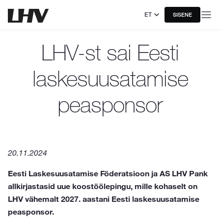
ET
SISENE
LHV-st sai Eesti
laskesuusatamise
peasponsor
20.11.2024
Eesti Laskesuusatamise Föderatsioon ja AS LHV Pank
allkirjastasid uue koostöölepingu, mille kohaselt on
LHV vähemalt 2027. aastani Eesti laskesuusatamise
peasponsor.