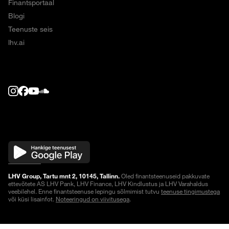
Finantsportaal
Blogi
Teenuste seis
lhv.ai
LHV Group, Tartu mnt 2, 10145, Tallinn.
Oled finantsteenuseid pakkuvate
ettevõtete AS LHV Pank, LHV Finance, LHV Kindlustus ja LHV Varahaldus
veebilehel. Enne finantsteenuse lepingu sõlmimist tutvu
teenuse tingimustega
või küsi lisainfot.
Noteeringud on viivitusega
.