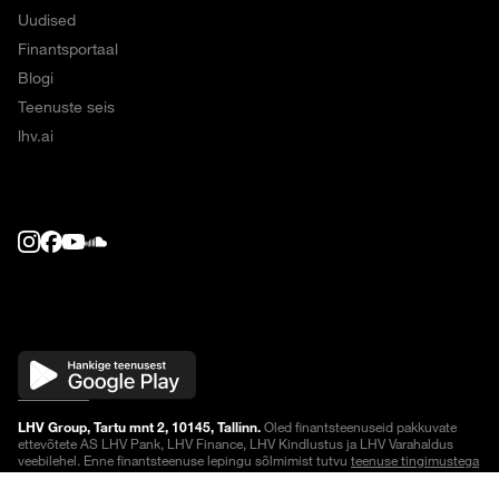
Uudised
Finantsportaal
Blogi
Teenuste seis
lhv.ai
LHV Group, Tartu mnt 2, 10145, Tallinn.
Oled finantsteenuseid pakkuvate
ettevõtete AS LHV Pank, LHV Finance, LHV Kindlustus ja LHV Varahaldus
veebilehel. Enne finantsteenuse lepingu sõlmimist tutvu
teenuse tingimustega
või küsi lisainfot.
Noteeringud on viivitusega
.