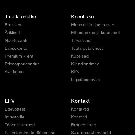
Tule kliendiks
Kasulikku
Eraklient
Hinnakiri ja tingimused
Äriklient
Ettepanekud ja kaebused
Noortepank
Turvalisus
Lapsekonto
Teata petulehest
Premium klient
Küpsised
Privaatpangandus
Kliendiandmed
Ava konto
KKK
Ligipääsetavus
LHV
Kontakt
Ettevõttest
Kontaktid
Investorile
Kontorid
Tööpakkumised
Broneeri aeg
Kliendiandmete töötlemine
Sularahaautomaadid