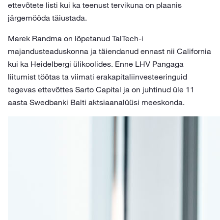
ettevõtete listi kui ka teenust tervikuna on plaanis
järgemööda täiustada.
Marek Randma on lõpetanud TalTech-i
majandusteaduskonna ja täiendanud ennast nii California
kui ka Heidelbergi ülikoolides. Enne LHV Pangaga
liitumist töötas ta viimati erakapitaliinvesteeringuid
tegevas ettevõttes Sarto Capital ja on juhtinud üle 11
aasta Swedbanki Balti aktsiaanalüüsi meeskonda.