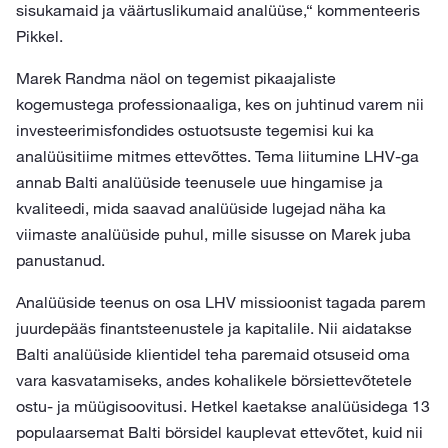
sisukamaid ja väärtuslikumaid analüüse,“ kommenteeris
Pikkel.
Marek Randma näol on tegemist pikaajaliste
kogemustega professionaaliga, kes on juhtinud varem nii
investeerimisfondides ostuotsuste tegemisi kui ka
analüüsitiime mitmes ettevõttes. Tema liitumine LHV-ga
annab Balti analüüside teenusele uue hingamise ja
kvaliteedi, mida saavad analüüside lugejad näha ka
viimaste analüüside puhul, mille sisusse on Marek juba
panustanud.
Analüüside teenus on osa LHV missioonist tagada parem
juurdepääs finantsteenustele ja kapitalile. Nii aidatakse
Balti analüüside klientidel teha paremaid otsuseid oma
vara kasvatamiseks, andes kohalikele börsiettevõtetele
ostu- ja müügisoovitusi. Hetkel kaetakse analüüsidega 13
populaarsemat Balti börsidel kauplevat ettevõtet, kuid nii