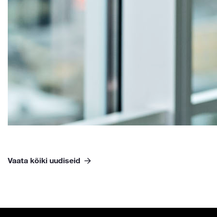
Vaata kõiki uudiseid