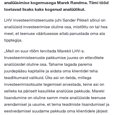
analüüsimise kogemusega Marek Randma. Tiimi tööd
toetavad lisaks kaks kogenud analüütikut.
LHV investeerimisteenuste juhi Sander Pikkeli sõnul on
analüüsid investeerimise oluline osa, mistõttu on tal hea
meel, et teenuse väärtusesse aitab panustada oma ala
tipptegija.
„Meil on suur rõõm tervitada Marekit LHV-s.
Investeerimisteenuste pakkumise juures on ettevõtete
analüüsidel oluline osa. Tahame tagada parema
juurdepääsu kapitalile ja aidata oma klientidel teha
teadlikumaid valikuid. Üks asi on öelda, millega
investeerimisotsuste tegemisel arvestada, teine asi on
selleks ka päriselt kasulikke analüüse pakkuda. Mareki
lisandumine on oluline samm meie analüüside teenuse
arendamisel ja usume, et tema teadmiste lisandumisel ja
eestvedamisel suudame pakkuda oma klientidele järjest