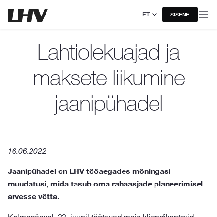
ET
SISENE
Lahtiolekuajad ja
maksete liikumine
jaanipühadel
16.06.2022
Jaanipühadel on LHV tööaegades mõningasi
muudatusi, mida tasub oma rahaasjade planeerimisel
arvesse võtta.
Kolmapäeval, 22. juunil töötavad meie kliendikontorid