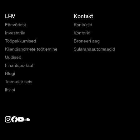
LHV
Kontakt
Ettevõttest
Kontaktid
Investorile
Kontorid
Tööpakkumised
Broneeri aeg
Kliendiandmete töötlemine
Sularahaautomaadid
Uudised
Finantsportaal
Blogi
Teenuste seis
lhv.ai