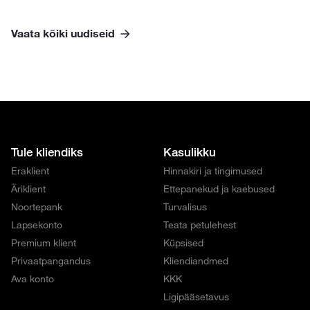
Vaata kõiki uudiseid
Tule kliendiks
Kasulikku
Eraklient
Hinnakiri ja tingimused
Äriklient
Ettepanekud ja kaebused
Noortepank
Turvalisus
Lapsekonto
Teata petulehest
Premium klient
Küpsised
Privaatpangandus
Kliendiandmed
Ava konto
KKK
Ligipääsetavus