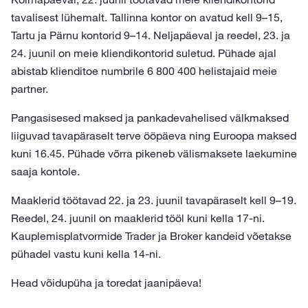
tavalisest lühemalt. Tallinna kontor on avatud kell 9–15,
Tartu ja Pärnu kontorid 9–14. Neljapäeval ja reedel, 23. ja
24. juunil on meie kliendikontorid suletud. Pühade ajal
abistab klienditoe numbrile 6 800 400 helistajaid meie
partner.
Pangasisesed maksed ja pankadevahelised välkmaksed
liiguvad tavapäraselt terve ööpäeva ning Euroopa maksed
kuni 16.45. Pühade võrra pikeneb välismaksete laekumine
saaja kontole.
Maaklerid töötavad 22. ja 23. juunil tavapäraselt kell 9–19.
Reedel, 24. juunil on maaklerid tööl kuni kella 17-ni.
Kauplemisplatvormide Trader ja Broker kandeid võetakse
pühadel vastu kuni kella 14-ni.
Head võidupüha ja toredat jaanipäeva!