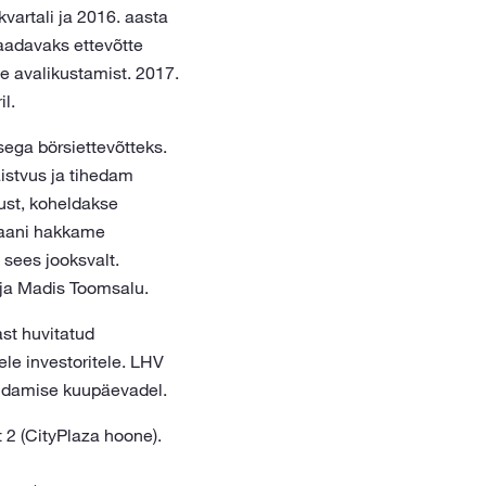
vartali ja 2016. aasta
aadavaks ettevõtte
e avalikustamist. 2017.
l.
ega börsiettevõtteks.
istvus ja tihedam
vust, koheldakse
plaani hakkame
 sees jooksvalt.
ja Madis Toomsalu.
st huvitatud
le investoritele. LHV
valdamise kuupäevadel.
t 2 (CityPlaza hoone).