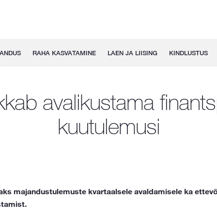
GANDUS
RAHA KASVATAMINE
LAEN JA LIISING
KINDLUSTUS
kab avalikustama finantsp
kuutulemusi
aks majandustulemuste kvartaalsele avaldamisele ka ettevõt
tamist.