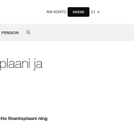
AVA KONTO
ET
SISENE
PENSION
laani ja
te finantsplaani ning