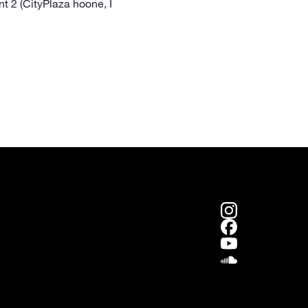
nt 2 (CityPlaza hoone, I