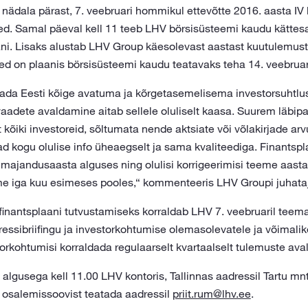
ädala pärast, 7. veebruari hommikul ettevõtte 2016. aasta IV k
d. Samal päeval kell 11 teeb LHV börsisüsteemi kaudu kättes
ani. Lisaks alustab LHV Group käesolevast aastast kuutulemust
ed on plaanis börsisüsteemi kaudu teatavaks teha 14. veebruari
da Eesti kõige avatuma ja kõrgetasemelisema investorsuhtlus
aadete avaldamine aitab sellele oluliselt kaasa. Suurem läbipa
 kõiki investoreid, sõltumata nende aktsiate või võlakirjade ar
ad kogu olulise info üheaegselt ja sama kvaliteediga. Finants
majandusaasta alguses ning olulisi korrigeerimisi teeme aasta
e iga kuu esimeses pooles,“ kommenteeris LHV Groupi juhata
inantsplaani tutvustamiseks korraldab LHV 7. veebruaril teema
ssibriifingu ja investorkohtumise olemasolevatele ja võimalike
torkohtumisi korraldada regulaarselt kvartaalselt tulemuste a
b algusega kell 11.00 LHV kontoris, Tallinnas aadressil Tartu mn
e osalemissoovist teatada aadressil
priit.rum@lhv.ee
.