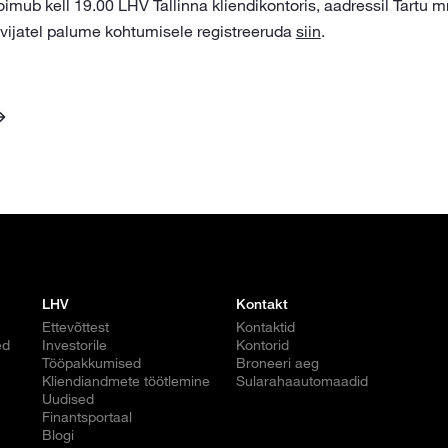
imub kell 19.00 LHV Tallinna kliendikontoris, aadressil Tartu m
ovijatel palume kohtumisele registreeruda
siin
.
LHV
Kontakt
Ettevõttest
Kontaktid
ed
Investorile
Kontorid
Tööpakkumised
Broneeri aeg
Kliendiandmete töötlemine
Sularahaautomaadid
Uudised
Finantsportaal
Blogi