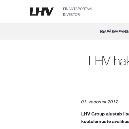
FINANTSPORTAAL
INVESTOR
IGAPÄEVAPAN
LHV hak
01. veebruar 2017
LHV Group alustab lis
kuutulemuste avalikus