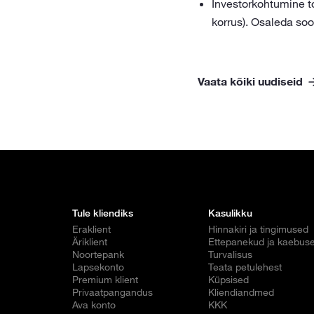
Investorkohtumine to
korrus). Osaleda so
Vaata kõiki uudiseid
Tule kliendiks
Kasulikku
Eraklient
Hinnakiri ja tingimused
Äriklient
Ettepanekud ja kaebus
Noortepank
Turvalisus
Lapsekonto
Teata petulehest
Premium klient
Küpsised
Privaatpangandus
Kliendiandmed
Ava konto
KKK