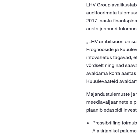
LHV Group avalikustab n
auditeerimata tulemuse
2017. aasta finantspla
aasta jaanuari tulemus
„LHV ambitsioon on saa
Prognooside ja kuuülev
infovahetus tagavad, et
võrdselt ning nad saav
avaldama korra aastas 
Kuuülevaateid avaldam
Majandustulemuste ja f
meediaväljaannetele pre
plaanib edaspidi inves
Pressibriifing toimu
Ajakirjanikel palum