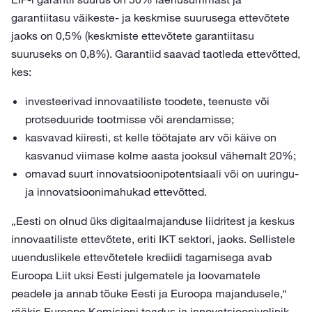
garantiitasu väikeste- ja keskmise suurusega ettevõtete
jaoks on 0,5% (keskmiste ettevõtete garantiitasu
suuruseks on 0,8%). Garantiid saavad taotleda ettevõtted,
kes:
investeerivad innovaatiliste toodete, teenuste või
protseduuride tootmisse või arendamisse;
kasvavad kiiresti, st kelle töötajate arv või käive on
kasvanud viimase kolme aasta jooksul vähemalt 20%;
omavad suurt innovatsioonipotentsiaali või on uuringu-
ja innovatsioonimahukad ettevõtted.
„Eesti on olnud üks digitaalmajanduse liidritest ja keskus
innovaatiliste ettevõtete, eriti IKT sektori, jaoks. Sellistele
uuenduslikele ettevõtetele krediidi tagamisega avab
Euroopa Liit uksi Eesti julgematele ja loovamatele
peadele ja annab tõuke Eesti ja Euroopa majandusele,“
rääkis Euroopa Komisjoni teadus ja innovatsioonivolinik