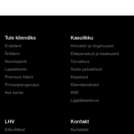
Tule kliendiks
Kasulikku
Eraklient
Hinnakiri ja tingimused
Äriklient
Ettepanekud ja kaebused
Noortepank
Turvalisus
Lapsekonto
Teata petulehest
Premium klient
Küpsised
Privaatpangandus
Kliendiandmed
Ava konto
KKK
Ligipääsetavus
LHV
Kontakt
Ettevõttest
Kontaktid