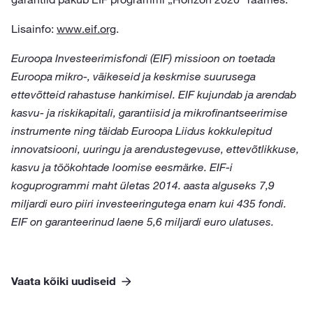
Lisainfo:
www.eif.org
.
Euroopa Investeerimisfondi (EIF) missioon on toetada
Euroopa mikro-, väikeseid ja keskmise suurusega
ettevõtteid rahastuse hankimisel. EIF kujundab ja arendab
kasvu- ja riskikapitali, garantiisid ja mikrofinantseerimise
instrumente ning täidab Euroopa Liidus kokkulepitud
innovatsiooni, uuringu ja arendustegevuse, ettevõtlikkuse,
kasvu ja töökohtade loomise eesmärke. EIF-i
koguprogrammi maht ületas 2014. aasta alguseks 7,9
miljardi euro piiri investeeringutega enam kui 435 fondi.
EIF on garanteerinud laene 5,6 miljardi euro ulatuses.
Vaata kõiki uudiseid