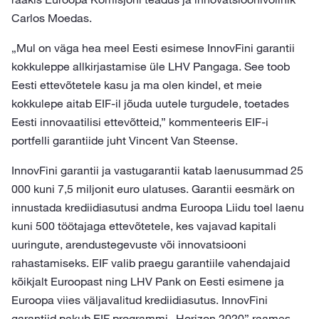
Carlos Moedas.
„Mul on väga hea meel Eesti esimese InnovFini garantii
kokkuleppe allkirjastamise üle LHV Pangaga. See toob
Eesti ettevõtetele kasu ja ma olen kindel, et meie
kokkulepe aitab EIF-il jõuda uutele turgudele, toetades
Eesti innovaatilisi ettevõtteid,” kommenteeris EIF-i
portfelli garantiide juht Vincent Van Steense.
InnovFini garantii ja vastugarantii katab laenusummad 25
000 kuni 7,5 miljonit euro ulatuses. Garantii eesmärk on
innustada krediidiasutusi andma Euroopa Liidu toel laenu
kuni 500 töötajaga ettevõtetele, kes vajavad kapitali
uuringute, arendustegevuste või innovatsiooni
rahastamiseks. EIF valib praegu garantiile vahendajaid
kõikjalt Euroopast ning LHV Pank on Eesti esimene ja
Euroopa viies väljavalitud krediidiasutus. InnovFini
garantiid pakub EIF programmi „Horizon 2020” raames.