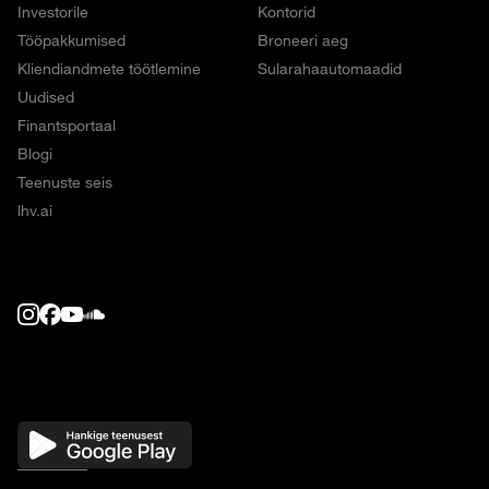
Investorile
Kontorid
Tööpakkumised
Broneeri aeg
Kliendiandmete töötlemine
Sularahaautomaadid
Uudised
Finantsportaal
Blogi
Teenuste seis
lhv.ai