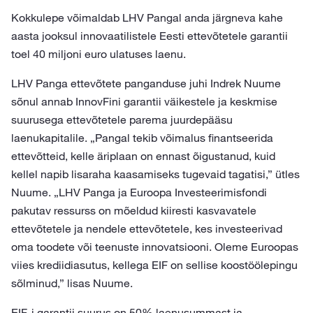
Kokkulepe võimaldab LHV Pangal anda järgneva kahe
aasta jooksul innovaatilistele Eesti ettevõtetele garantii
toel 40 miljoni euro ulatuses laenu.
LHV Panga ettevõtete panganduse juhi Indrek Nuume
sõnul annab InnovFini garantii väikestele ja keskmise
suurusega ettevõtetele parema juurdepääsu
laenukapitalile. „Pangal tekib võimalus finantseerida
ettevõtteid, kelle äriplaan on ennast õigustanud, kuid
kellel napib lisaraha kaasamiseks tugevaid tagatisi,” ütles
Nuume. „LHV Panga ja Euroopa Investeerimisfondi
pakutav ressurss on mõeldud kiiresti kasvavatele
ettevõtetele ja nendele ettevõtetele, kes investeerivad
oma toodete või teenuste innovatsiooni. Oleme Euroopas
viies krediidiasutus, kellega EIF on sellise koostöölepingu
sõlminud,” lisas Nuume.
EIF-i garantii suurus on 50% laenusummast ja