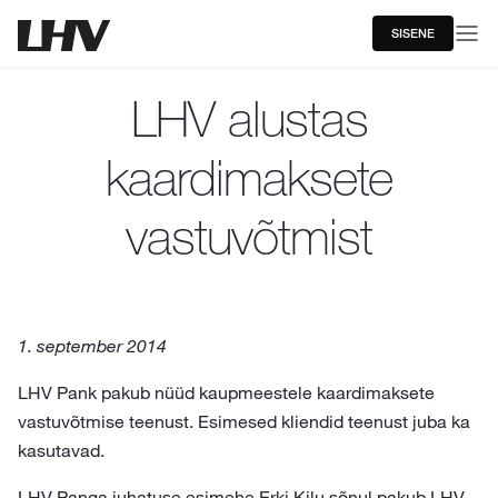
SISENE
LHV alustas
kaardimaksete
vastuvõtmist
1. september 2014
LHV Pank pakub nüüd kaupmeestele kaardimaksete
vastuvõtmise teenust. Esimesed kliendid teenust juba ka
kasutavad.
LHV Panga juhatuse esimehe Erki Kilu sõnul pakub LHV