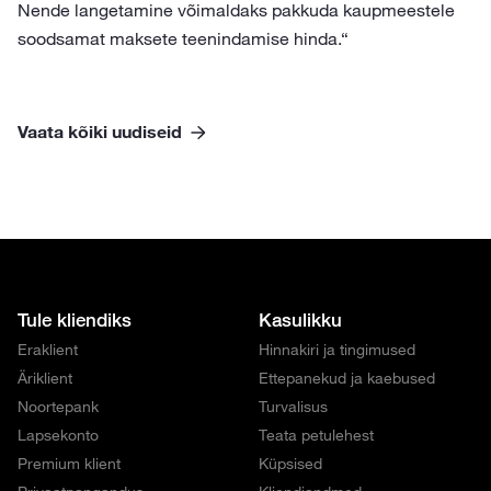
Nende langetamine võimaldaks pakkuda kaupmeestele
soodsamat maksete teenindamise hinda.“
Vaata kõiki uudiseid
Tule kliendiks
Kasulikku
Eraklient
Hinnakiri ja tingimused
Äriklient
Ettepanekud ja kaebused
Noortepank
Turvalisus
Lapsekonto
Teata petulehest
Premium klient
Küpsised