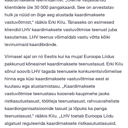
klientidele üle 30 000 pangakaardi. See on arvestatav
hulk ja nüüd on õige aeg alustada kaardimaksete
vastuvõtmist,“ rääkis Erki Kilu. Tänaseks on esimesed
kliendid LHV kaardimaksete vastuvõtmise teenust juba
kasutamas. LHV teenus võimaldab vastu võtta kõiki
levinuimaid kaardibrände.
Viimasel ajal on nii Eestis kui ka mujal Euroopa Liidus
pakkunud kõneainet kaardimaksete teenustasud. Erki Kilu
sõnul soovib LHV tagada teenusele konkurentsivõimelise
hinna ega küsi kaardimaksete vastuvõtmise eest ei
kuutasu ega alustamistasu. „Kaardimaksete
vastuvõtmise teenustasu koosneb kaupmehe jaoks
ristkasutustasust, töötleja teenustasust, rahvusvaheliste
kaardiorganisatsioonide tasust ja lõpuks ka panga
teenustasust,“ rääkis Kilu. „LHV toetab Euroopa Liidu
algatust reguleerida kaardimaksete ristkasutustasusid.