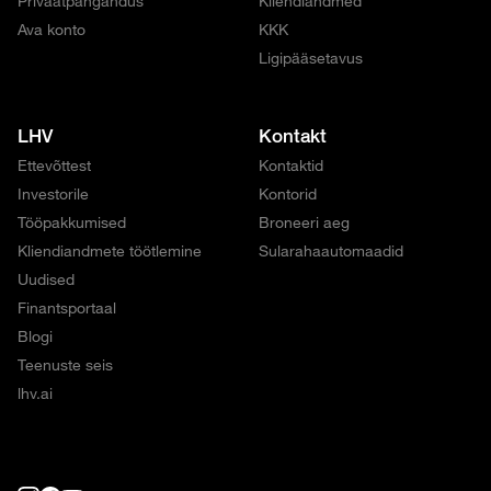
Privaatpangandus
Kliendiandmed
Ava konto
KKK
Ligipääsetavus
LHV
Kontakt
Ettevõttest
Kontaktid
Investorile
Kontorid
Tööpakkumised
Broneeri aeg
Kliendiandmete töötlemine
Sularahaautomaadid
Uudised
Finantsportaal
Blogi
Teenuste seis
lhv.ai