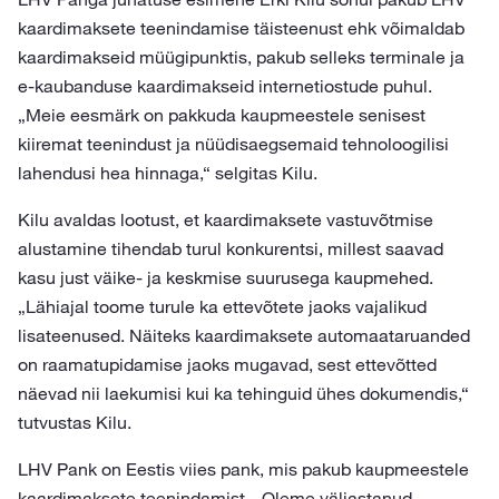
kaardimaksete teenindamise täisteenust ehk võimaldab
kaardimakseid müügipunktis, pakub selleks terminale ja
e-kaubanduse kaardimakseid internetiostude puhul.
„Meie eesmärk on pakkuda kaupmeestele senisest
kiiremat teenindust ja nüüdisaegsemaid tehnoloogilisi
lahendusi hea hinnaga,“ selgitas Kilu.
Kilu avaldas lootust, et kaardimaksete vastuvõtmise
alustamine tihendab turul konkurentsi, millest saavad
kasu just väike- ja keskmise suurusega kaupmehed.
„Lähiajal toome turule ka ettevõtete jaoks vajalikud
lisateenused. Näiteks kaardimaksete automaataruanded
on raamatupidamise jaoks mugavad, sest ettevõtted
näevad nii laekumisi kui ka tehinguid ühes dokumendis,“
tutvustas Kilu.
LHV Pank on Eestis viies pank, mis pakub kaupmeestele
kaardimaksete teenindamist. „Oleme väljastanud