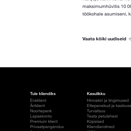
maksimumhüvitis 10 000
töökohale asumiseni, k
Vaata kõiki uudiseid
Tule kliendiks
Kasulikku
Eraklient
Hinnakiri ja tingimused
Äriklient
Ettepanekud ja kaebus
Noortepank
Turvalisus
Lapsekonto
Teata petulehest
Premium klient
Küpsised
Privaatpangandus
Kliendiandmed