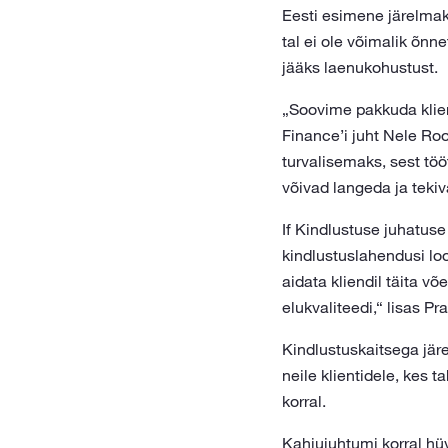
Eesti esimene järelmak
tal ei ole võimalik õnne
jääks laenukohustust.
„Soovime pakkuda klien
Finance’i juht Nele Ro
turvalisemaks, sest tö
võivad langeda ja teki
If Kindlustuse juhatuse 
kindlustuslahendusi lo
aidata kliendil täita 
elukvaliteedi,“ lisas Pr
Kindlustuskaitsega jär
neile klientidele, kes
korral.
Kahjujuhtumi korral hüv