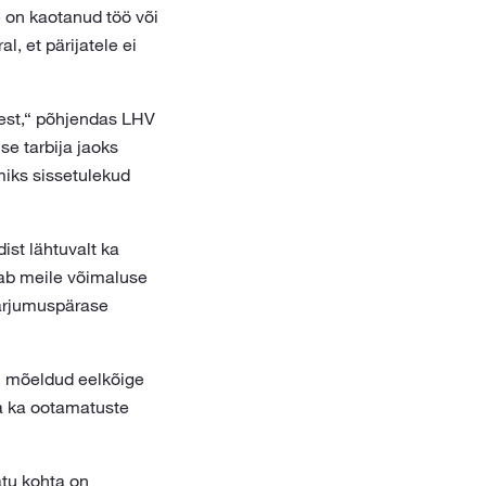
 on kaotanud töö või
l, et pärijatele ei
sest,“ põhjendas LHV
e tarbija jaoks
miks sissetulekud
dist lähtuvalt ka
nab meile võimaluse
harjumuspärase
n mõeldud eelkõige
da ka ootamatuste
atu kohta on