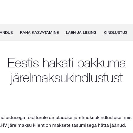
GANDUS
RAHA KASVATAMINE
LAEN JA LIISING
KINDLUSTUS
Eestis hakati pakkuma
järelmaksukindlustust
ndlustusega tõid turule ainulaadse järelmaksukindlustuse, mi
 LHV järelmaksu klient on maksete tasumisega hätta jäänud.