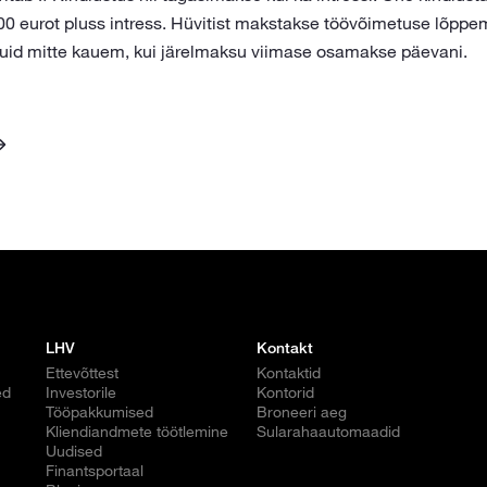
 eurot pluss intress. Hüvitist makstakse töövõimetuse lõppem
uid mitte kauem, kui järelmaksu viimase osamakse päevani.
LHV
Kontakt
Ettevõttest
Kontaktid
ed
Investorile
Kontorid
Tööpakkumised
Broneeri aeg
Kliendiandmete töötlemine
Sularahaautomaadid
Uudised
Finantsportaal