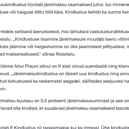
sukindlustus hüvitab järelmaksu osamaksed juhul, kui inimene
tuse või haiguse tõttu tööl käia. Kindlustus kehtib ka surma korra
tidele selliseid laenutooteid, mis lähtuksid vastutustundlikku
ostalu. „Kindlustuse lisamine järelmaksule muudab laenu võtmis
ötuks jäämine või haigestumine on üks peamistest põhjustest, 
vad makseraskused,“ sõnas Roostalu.
liikme Artur Prauni sõnul on If alati olnud uuenduslik ning klien
onud. „Järelmaksukindlustus on täiesti uus kindlustus ning an
võetud kohustused ka raskematel aegadel, säilitades seejuures 
aun.
elmaksu kuutasu on 0,5 protsenti järelmaksusummast ja see o
 tahavad olla kindlad, et suudavad järelmaksu osamakseid tasu
itab If Kindlustus nii tagasimakse kui ka intressi. Ühe kindlust