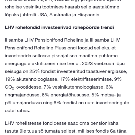
rohelise vesiniku tootmises haarab selle aastakümne
lõpuks juhtrolli USA, Austraalia ja Hispaania.
LHV rohefondid investeerivad rohepöörde trendi
II samba LHV Pensionifond Roheline ja
III samba LHV
Pensionifond Roheline Pluss
ongi loodud selleks, et
investeerida sellesse pikaajalisse maailma puhtama
energiaga elektrifitseerimise trendi. 2023 veebruari lõpu
seisuga on 25% fondist investeeritud taastuvenergiasse,
19% akutehnoloogiasse, 17% elektrifitseerimisse, 9%
CO
kvootidesse, 7% vesinikutehnoloogiasse, 6%
2
ringmajandusse, 6% energiatõhususse, 5% metsa- ja
põllumajandusse ning 6% fondist on uute investeeringute
ootel rahas.
LHV rohelistesse fondidesse saad oma pensioniraha
tasuta üle tuua sõltumata sellest, millises fondis Sa täna