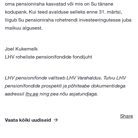
oma pensioniraha kasvatad või mis on Su tänane
kodupank. Kui teed avalduse selleks enne 31. märtsi,
liigub Su pensioniraha rohetrendi investeeringutesse juba
maikuu algusest.
Joel Kukemelk
LHV roheliste pensionifondide fondijuht
LHV pensionifonde valitseb LHV Varahaldus. Tutvu LHV
pensionifondide prospekti ja põhiteabe dokumentidega
aadressil
lhv.ee
ning pea nõu asjatundjaga.
Share
Vaata kõiki uudiseid