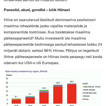
Paneelid, akud, gondlid – kõik Hiinast
Hiina on saavutanud täielikult domineeriva positsiooni
maailma rohepöörde jaoks vajalike materjalide ja
komponentide tootmises. Kus toodetakse maailma
päikesepaneelid? Mullu investeeriti üle maailma
päikesepaneelide tootmisega seotud tehastesse kokku 24
miljardit dollarit, sellest 96% Hiinas. Põhjus on tegelikult
lihtne: päikesepaneele on Hiinas toota peaaegu neli korda
odavam kui USA-s või Euroopas.