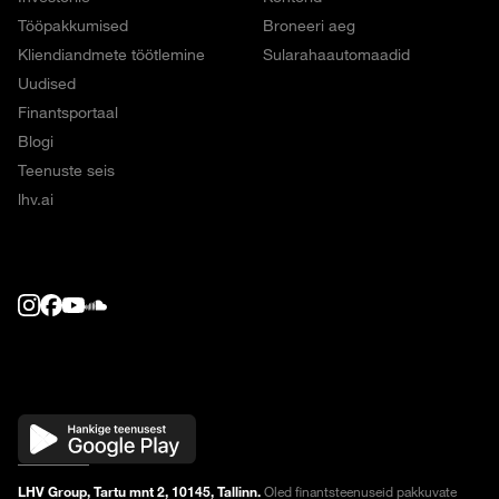
Tööpakkumised
Broneeri aeg
Kliendiandmete töötlemine
Sularahaautomaadid
Uudised
Finantsportaal
Blogi
Teenuste seis
lhv.ai
LHV Group, Tartu mnt 2, 10145, Tallinn.
Oled finantsteenuseid pakkuvate