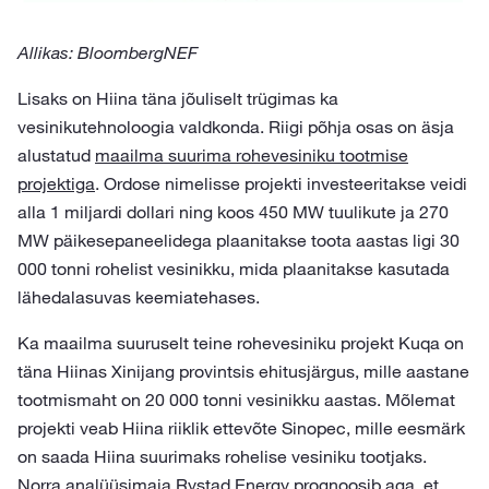
Allikas: BloombergNEF
Lisaks on Hiina täna jõuliselt trügimas ka
vesinikutehnoloogia valdkonda. Riigi põhja osas on äsja
alustatud
maailma suurima rohevesiniku tootmise
projektiga
. Ordose nimelisse projekti investeeritakse veidi
alla 1 miljardi dollari ning koos 450 MW tuulikute ja 270
MW päikesepaneelidega plaanitakse toota aastas ligi 30
000 tonni rohelist vesinikku, mida plaanitakse kasutada
lähedalasuvas keemiatehases.
Ka maailma suuruselt teine rohevesiniku projekt Kuqa on
täna Hiinas Xinijang provintsis ehitusjärgus, mille aastane
tootmismaht on 20 000 tonni vesinikku aastas. Mõlemat
projekti veab Hiina riiklik ettevõte Sinopec, mille eesmärk
on saada Hiina suurimaks rohelise vesiniku tootjaks.
Norra analüüsimaja Rystad Energy
prognoosib
aga, et