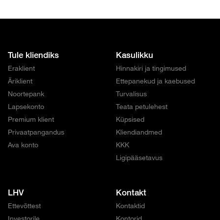
Tule kliendiks
Kasulikku
Eraklient
Hinnakiri ja tingimused
Äriklient
Ettepanekud ja kaebused
Noortepank
Turvalisus
Lapsekonto
Teata petulehest
Premium klient
Küpsised
Privaatpangandus
Kliendiandmed
Ava konto
KKK
Ligipääsetavus
LHV
Kontakt
Ettevõttest
Kontaktid
Investorile
Kontorid