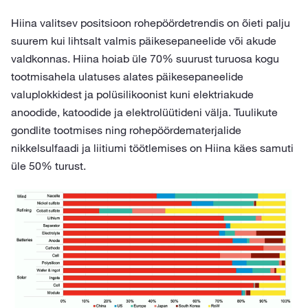
Hiina valitsev positsioon rohepöördetrendis on õieti palju
suurem kui lihtsalt valmis päikesepaneelide või akude
valdkonnas. Hiina hoiab üle 70% suurust turuosa kogu
tootmisahela ulatuses alates päikesepaneelide
valuplokkidest ja polüsilikoonist kuni elektriakude
anoodide, katoodide ja elektrolüütideni välja. Tuulikute
gondlite tootmises ning rohepöördematerjalide
nikkelsulfaadi ja liitiumi töötlemises on Hiina käes samuti
üle 50% turust.