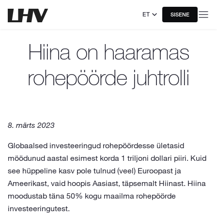
ET
SISENE
Hiina on haaramas
rohepöörde juhtrolli
8. märts 2023
Globaalsed investeeringud rohepöördesse ületasid
möödunud aastal esimest korda 1 triljoni dollari piiri. Kuid
see hüppeline kasv pole tulnud (veel) Euroopast ja
Ameerikast, vaid hoopis Aasiast, täpsemalt Hiinast. Hiina
moodustab täna 50% kogu maailma rohepöörde
investeeringutest.