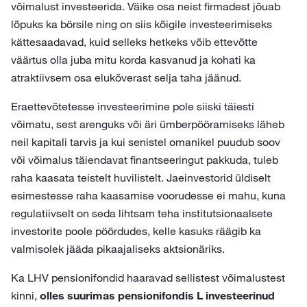
võimalust investeerida. Väike osa neist firmadest jõuab
lõpuks ka börsile ning on siis kõigile investeerimiseks
kättesaadavad, kuid selleks hetkeks võib ettevõtte
väärtus olla juba mitu korda kasvanud ja kohati ka
atraktiivsem osa elukõverast selja taha jäänud.
Eraettevõtetesse investeerimine pole siiski täiesti
võimatu, sest arenguks või äri ümberpööramiseks läheb
neil kapitali tarvis ja kui senistel omanikel puudub soov
või võimalus täiendavat finantseeringut pakkuda, tuleb
raha kaasata teistelt huvilistelt. Jaeinvestorid üldiselt
esimestesse raha kaasamise voorudesse ei mahu, kuna
regulatiivselt on seda lihtsam teha institutsionaalsete
investorite poole pöördudes, kelle kasuks räägib ka
valmisolek jääda pikaajaliseks aktsionäriks.
Ka LHV pensionifondid haaravad sellistest võimalustest
kinni,
olles suurimas pensionifondis L investeerinud