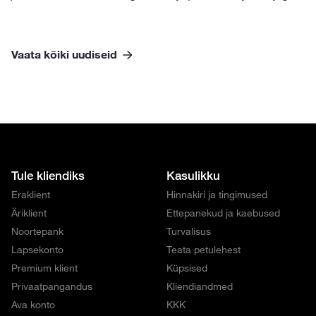
Vaata kõiki uudiseid
Tule kliendiks
Kasulikku
Eraklient
Hinnakiri ja tingimused
Äriklient
Ettepanekud ja kaebused
Noortepank
Turvalisus
Lapsekonto
Teata petulehest
Premium klient
Küpsised
Privaatpangandus
Kliendiandmed
Ava konto
KKK