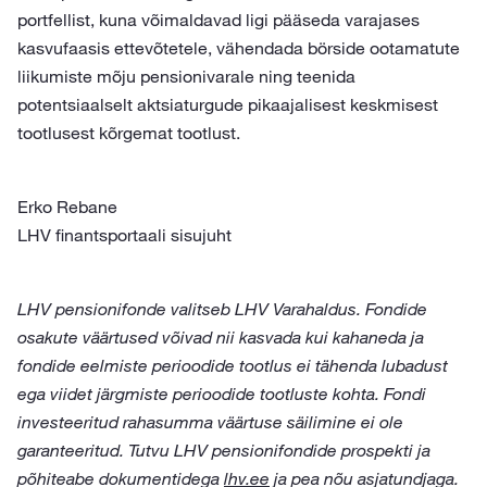
portfellist, kuna võimaldavad ligi pääseda varajases
kasvufaasis ettevõtetele, vähendada börside ootamatute
liikumiste mõju pensionivarale ning teenida
potentsiaalselt aktsiaturgude pikaajalisest keskmisest
tootlusest kõrgemat tootlust.
Erko Rebane
LHV finantsportaali sisujuht
LHV pensionifonde valitseb LHV Varahaldus. Fondide
osakute väärtused võivad nii kasvada kui kahaneda ja
fondide eelmiste perioodide tootlus ei tähenda lubadust
ega viidet järgmiste perioodide tootluste kohta. Fondi
investeeritud rahasumma väärtuse säilimine ei ole
garanteeritud. Tutvu LHV pensionifondide prospekti ja
põhiteabe dokumentidega
lhv.ee
ja pea nõu asjatundjaga.