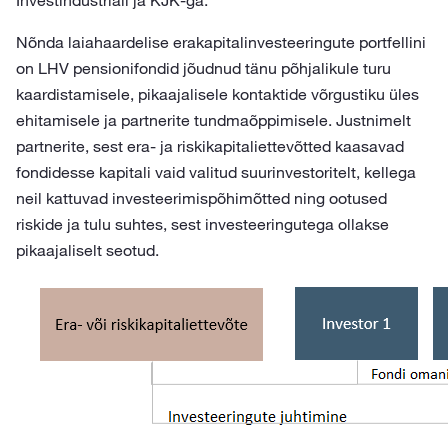
Investindustriali ja KJK-ga.
Nõnda laiahaardelise erakapitalinvesteeringute portfellini
on LHV pensionifondid jõudnud tänu põhjalikule turu
kaardistamisele, pikaajalisele kontaktide võrgustiku üles
ehitamisele ja partnerite tundmaõppimisele. Justnimelt
partnerite, sest era- ja riskikapitaliettevõtted kaasavad
fondidesse kapitali vaid valitud suurinvestoritelt, kellega
neil kattuvad investeerimispõhimõtted ning ootused
riskide ja tulu suhtes, sest investeeringutega ollakse
pikaajaliselt seotud.