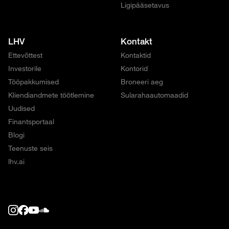
Ligipääsetavus
LHV
Kontakt
Ettevõttest
Kontaktid
Investorile
Kontorid
Tööpakkumised
Broneeri aeg
Kliendiandmete töötlemine
Sularahaautomaadid
Uudised
Finantsportaal
Blogi
Teenuste seis
lhv.ai