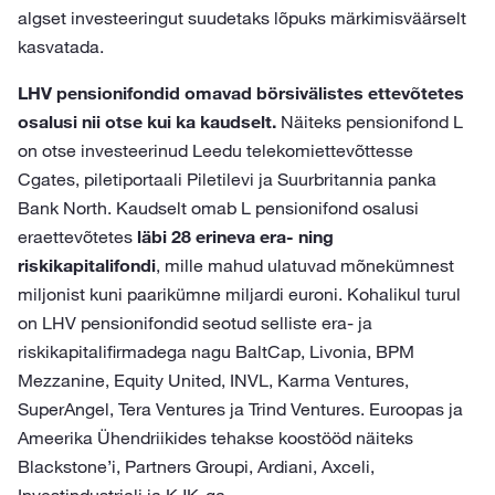
algset investeeringut suudetaks lõpuks märkimisväärselt
kasvatada.
LHV pensionifondid omavad börsivälistes ettevõtetes
osalusi nii otse kui ka kaudselt.
Näiteks pensionifond L
on otse investeerinud Leedu telekomiettevõttesse
Cgates, piletiportaali Piletilevi ja Suurbritannia panka
Bank North. Kaudselt omab L pensionifond osalusi
eraettevõtetes
läbi 28 erineva era- ning
riskikapitalifondi
, mille mahud ulatuvad mõnekümnest
miljonist kuni paarikümne miljardi euroni. Kohalikul turul
on LHV pensionifondid seotud selliste era- ja
riskikapitalifirmadega nagu BaltCap, Livonia, BPM
Mezzanine, Equity United, INVL, Karma Ventures,
SuperAngel, Tera Ventures ja Trind Ventures. Euroopas ja
Ameerika Ühendriikides tehakse koostööd näiteks
Blackstone’i, Partners Groupi, Ardiani, Axceli,