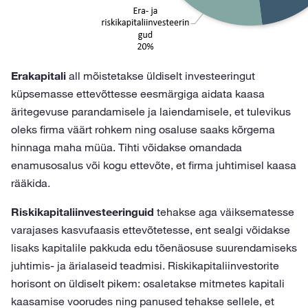
Erakapitali
all mõistetakse üldiselt investeeringut
küpsemasse ettevõttesse eesmärgiga aidata kaasa
äritegevuse parandamisele ja laiendamisele, et tulevikus
oleks firma väärt rohkem ning osaluse saaks kõrgema
hinnaga maha müüa. Tihti võidakse omandada
enamusosalus või kogu ettevõte, et firma juhtimisel kaasa
rääkida.
Riskikapitaliinvesteeringuid
tehakse aga väiksematesse
varajases kasvufaasis ettevõtetesse, ent sealgi võidakse
lisaks kapitalile pakkuda edu tõenäosuse suurendamiseks
juhtimis- ja ärialaseid teadmisi. Riskikapitaliinvestorite
horisont on üldiselt pikem: osaletakse mitmetes kapitali
kaasamise voorudes ning panused tehakse sellele, et