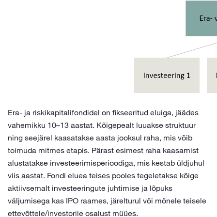
Era- ja riskikapitalifondidel on fikseeritud eluiga, jäädes
vahemikku 10–13 aastat. Kõigepealt luuakse struktuur
ning seejärel kaasatakse aasta jooksul raha, mis võib
toimuda mitmes etapis. Pärast esimest raha kaasamist
alustatakse investeerimisperioodiga, mis kestab üldjuhul
viis aastat. Fondi eluea teises pooles tegeletakse kõige
aktiivsemalt investeeringute juhtimise ja lõpuks
väljumisega kas IPO raames, järelturul või mõnele teisele
ettevõttele/investorile osalust müües.