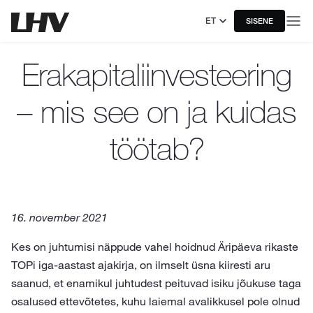
ET
SISENE
Erakapitaliinvesteering
– mis see on ja kuidas
töötab?
16. november 2021
Kes on juhtumisi näppude vahel hoidnud Äripäeva rikaste
TOPi iga-aastast ajakirja, on ilmselt üsna kiiresti aru
saanud, et enamikul juhtudest peituvad isiku jõukuse taga
osalused ettevõtetes, kuhu laiemal avalikkusel pole olnud