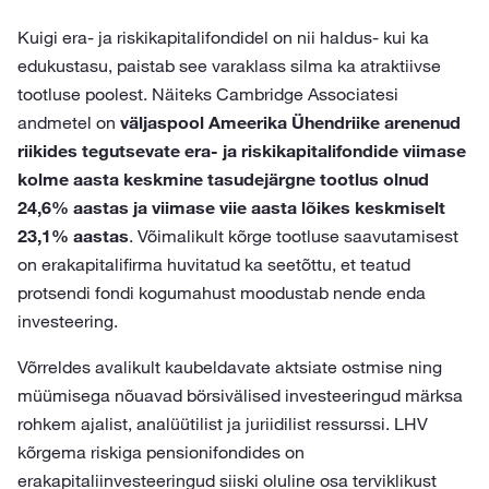
Kuigi era- ja riskikapitalifondidel on nii haldus- kui ka
edukustasu, paistab see varaklass silma ka atraktiivse
tootluse poolest. Näiteks Cambridge Associatesi
andmetel on
väljaspool Ameerika Ühendriike arenenud
riikides tegutsevate era- ja riskikapitalifondide viimase
kolme aasta keskmine tasudejärgne tootlus olnud
24,6% aastas ja viimase viie aasta lõikes keskmiselt
23,1% aastas
. Võimalikult kõrge tootluse saavutamisest
on erakapitalifirma huvitatud ka seetõttu, et teatud
protsendi fondi kogumahust moodustab nende enda
investeering.
Võrreldes avalikult kaubeldavate aktsiate ostmise ning
müümisega nõuavad börsivälised investeeringud märksa
rohkem ajalist, analüütilist ja juriidilist ressurssi. LHV
kõrgema riskiga pensionifondides on
erakapitaliinvesteeringud siiski oluline osa terviklikust