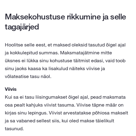
Maksekohustuse rikkumine ja selle
tagajärjed
Hoolitse selle eest, et maksed oleksid tasutud õigel ajal
ja kokkulepitud summas. Maksmatajätmine mitte
üksnes ei lükka sinu kohustuse täitmist edasi, vaid toob
sinu jaoks kaasa ka lisakulud näiteks viivise ja
võlateatise tasu näol.
Viivis
Kui sa ei tasu liisingumakset õigel ajal, pead maksmata
osa pealt kahjuks viivist tasuma. Viivise täpne määr on
kirjas sinu lepingus. Viivist arvestatakse põhiosa makselt
ja sa vabaned sellest siis, kui oled makse täielikult
tasunud.