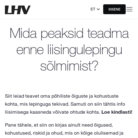
ET
SISENE
Mida peaksid teadma
enne liisingulepingu
sõlmimist?
Siit leiad teavet oma põhiliste õiguste ja kohustuste
kohta, mis lepinguga tekivad. Samuti on siin tähtis info
liisimisega kaasneda võivate ohtude kohta.
Loe kindlasti!
Pane tähele, et siin on kirjas ainult need õigused,
kohustused, riskid ja ohud, mis on kõige olulisemad ja