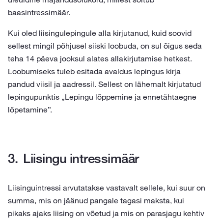
baasintressimäär.
Kui oled liisingulepingule alla kirjutanud, kuid soovid
sellest mingil põhjusel siiski loobuda, on sul õigus seda
teha 14 päeva jooksul alates allakirjutamise hetkest.
Loobumiseks tuleb esitada avaldus lepingus kirja
pandud viisil ja aadressil. Sellest on lähemalt kirjutatud
lepingupunktis „Lepingu lõppemine ja ennetähtaegne
lõpetamine”.
Liisingu intressimäär
Liisinguintressi arvutatakse vastavalt sellele, kui suur on
summa, mis on jäänud pangale tagasi maksta, kui
pikaks ajaks liising on võetud ja mis on parasjagu kehtiv