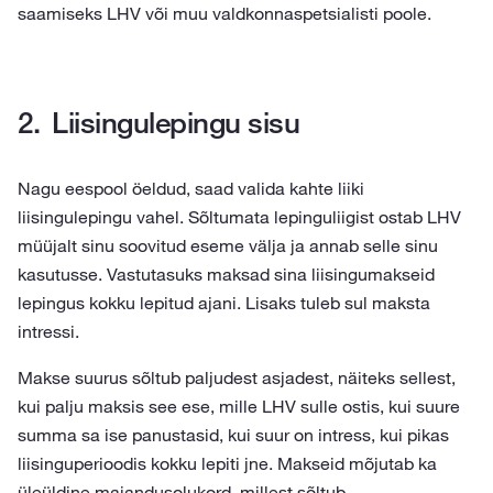
saamiseks LHV või muu valdkonnaspetsialisti poole.
Liisingulepingu sisu
Nagu eespool öeldud, saad valida kahte liiki
liisingulepingu vahel. Sõltumata lepinguliigist ostab LHV
müüjalt sinu soovitud eseme välja ja annab selle sinu
kasutusse. Vastutasuks maksad sina liisingumakseid
lepingus kokku lepitud ajani. Lisaks tuleb sul maksta
intressi.
Makse suurus sõltub paljudest asjadest, näiteks sellest,
kui palju maksis see ese, mille LHV sulle ostis, kui suure
summa sa ise panustasid, kui suur on intress, kui pikas
liisinguperioodis kokku lepiti jne. Makseid mõjutab ka
üleüldine majandusolukord, millest sõltub