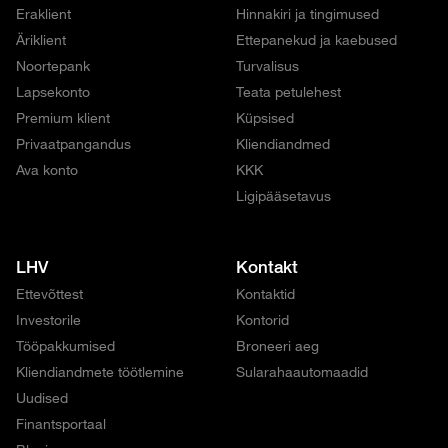
Eraklient
Hinnakiri ja tingimused
Äriklient
Ettepanekud ja kaebused
Noortepank
Turvalisus
Lapsekonto
Teata petulehest
Premium klient
Küpsised
Privaatpangandus
Kliendiandmed
Ava konto
KKK
Ligipääsetavus
LHV
Kontakt
Ettevõttest
Kontaktid
Investorile
Kontorid
Tööpakkumised
Broneeri aeg
Kliendiandmete töötlemine
Sularahaautomaadid
Uudised
Finantsportaal