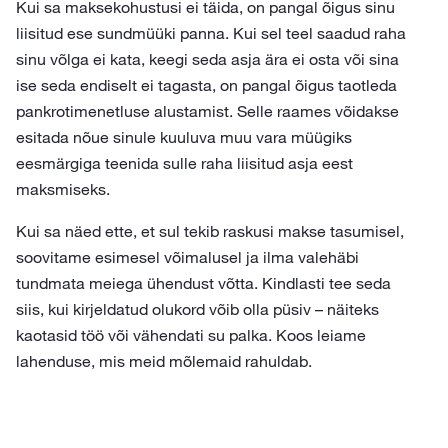
Kui sa maksekohustusi ei täida, on pangal õigus sinu
liisitud ese sundmüüki panna. Kui sel teel saadud raha
sinu võlga ei kata, keegi seda asja ära ei osta või sina
ise seda endiselt ei tagasta, on pangal õigus taotleda
pankrotimenetluse alustamist. Selle raames võidakse
esitada nõue sinule kuuluva muu vara müügiks
eesmärgiga teenida sulle raha liisitud asja eest
maksmiseks.
Kui sa näed ette, et sul tekib raskusi makse tasumisel,
soovitame esimesel võimalusel ja ilma valehäbi
tundmata meiega ühendust võtta. Kindlasti tee seda
siis, kui kirjeldatud olukord võib olla püsiv – näiteks
kaotasid töö või vähendati su palka. Koos leiame
lahenduse, mis meid mõlemaid rahuldab.