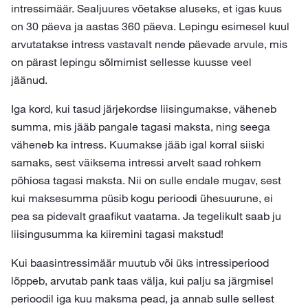
intressimäär. Sealjuures võetakse aluseks, et igas kuus
on 30 päeva ja aastas 360 päeva. Lepingu esimesel kuul
arvutatakse intress vastavalt nende päevade arvule, mis
on pärast lepingu sõlmimist sellesse kuusse veel
jäänud.
Iga kord, kui tasud järjekordse liisingumakse, väheneb
summa, mis jääb pangale tagasi maksta, ning seega
väheneb ka intress. Kuumakse jääb igal korral siiski
samaks, sest väiksema intressi arvelt saad rohkem
põhiosa tagasi maksta. Nii on sulle endale mugav, sest
kui maksesumma püsib kogu perioodi ühesuurune, ei
pea sa pidevalt graafikut vaatama. Ja tegelikult saab ju
liisingusumma ka kiiremini tagasi makstud!
Kui baasintressimäär muutub või üks intressiperiood
lõppeb, arvutab pank taas välja, kui palju sa järgmisel
perioodil iga kuu maksma pead, ja annab sulle sellest