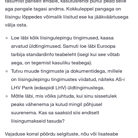
tasumist päriselt endale, kasutusrendi puhul pead selle
aga pangale tagasi andma. Kokkuleppel pangaga on
liisingu lõppedes võimalik liisitud ese ka jääkväärtusega
välja osta.
Loe läbi kõik liisingulepingu tingimused, kaasa
arvatud üldtingimused. Samuti loe läbi Euroopa
tarbija standardinfo teabeleht (isegi kui see võtab
aega, on tegemist kasuliku teabega).
Tutvu muude tingimuste ja dokumentidega, millele
on liisingulepingu tingimustes viidatud, näiteks AS-i
LHV Pank (edaspidi LHV) üldtingimustega.
Mõtle läbi, mis võiks juhtuda, kui sinu sissetulek
peaks vähenema ja kulud mingil põhjusel
suurenema. Kas sa saaksid siis endiselt
liisingumakseid tasuda?
Vajaduse korral pöördu selgituste, nõu või lisateabe