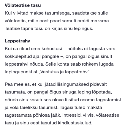
Võlateatise tasu
Kui viivitad makse tasumisega, saadetakse sulle
võlateatis, mille eest pead samuti eraldi maksma.
Teatise täpne tasu on kirjas sinu lepingus.
Leppetrahv
Kui sa rikud oma kohustusi − näiteks ei tagasta vara
kokkulepitud ajal pangale −, on pangal õigus sinult
leppetrahvi nõuda. Selle kohta saab rohkem lugeda
lepingupunktist „Vastutus ja leppetrahv”.
Pea meeles, et kui jätad liisingumaksed pidevalt
tasumata, on pangal õigus sinuga leping lõpetada,
nõuda sinu kasutuses oleva liisitud eseme tagastamist
ja võla täielikku tasumist. Tagasi tuleb maksta
tagastamata põhiosa jääk, intressid, viivis, võlateatise
tasu ja sinu eest tasutud kindlustuskulud.