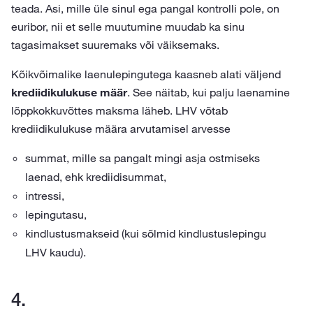
teada. Asi, mille üle sinul ega pangal kontrolli pole, on
euribor, nii et selle muutumine muudab ka sinu
tagasimakset suuremaks või väiksemaks.
Kõikvõimalike laenulepingutega kaasneb alati väljend
krediidikulukuse määr
. See näitab, kui palju laenamine
lõppkokkuvõttes maksma läheb. LHV võtab
krediidikulukuse määra arvutamisel arvesse
summat, mille sa pangalt mingi asja ostmiseks
laenad, ehk krediidisummat,
intressi,
lepingutasu,
kindlustusmakseid (kui sõlmid kindlustuslepingu
LHV kaudu).