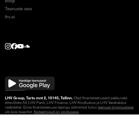
Blogi
Teenuste seis
lhv.ai
LHV Group, Tartu mnt 2, 10145, Tallinn.
Oled finantsteenuseid pakkuvate
ettevõtete AS LHV Pank, LHV Finance, LHV Kindlustus ja LHV Varahaldus
veebilehel. Enne finantsteenuse lepingu sõlmimist tutvu
teenuse tingimustega
või küsi lisainfot.
Noteeringud on viivitusega
.