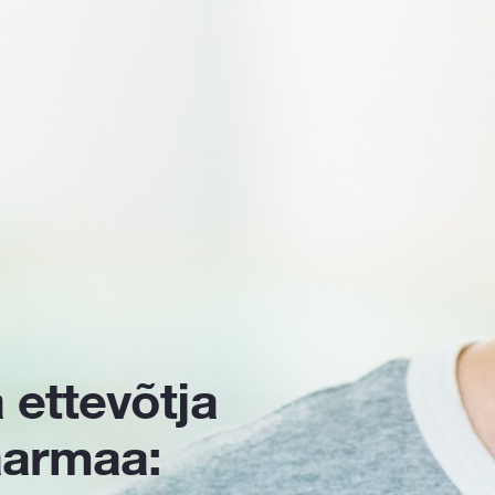
 ettevõtja
aarmaa: