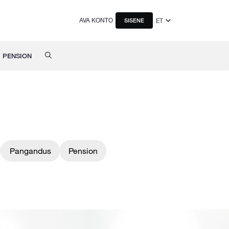
AVA KONTO
ET
SISENE
PENSION
Pangandus
Pension