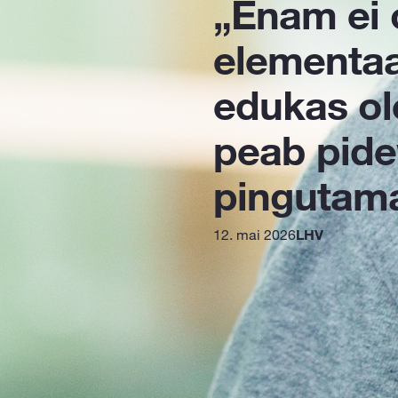
„Enam ei 
elementaa
edukas o
peab pide
pingutam
12. mai 2026
LHV