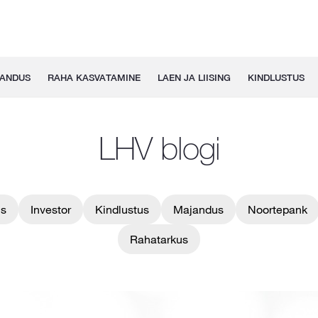
GANDUS
RAHA KASVATAMINE
LAEN JA LIISING
KINDLUSTUS
LHV blogi
us
Investor
Kindlustus
Majandus
Noortepank
Rahatarkus