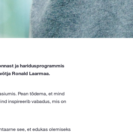
konnast ja haridusprogrammis
evõtja Ronald Laarmaa.
aasiumis. Pean tõdema, et mind
ind inspireerib vabadus, mis on
taarne see, et edukas olemiseks