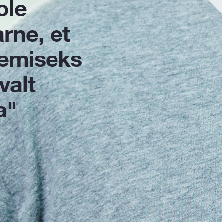
ole
rne, et
lemiseks
valt
a"