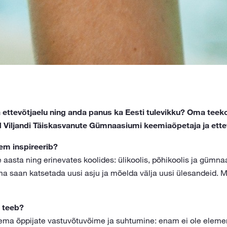
ettevõtjaelu ning anda panus ka Eesti tulevikku? Oma tee
d Viljandi Täiskasvanute Gümnaasiumi keemiaõpetaja ja ett
em inspireerib?
 aasta ning erinevates koolides: ülikoolis, põhikoolis ja gümn
ma saan katsetada uusi asju ja mõelda välja uusi ülesandeid. M
 teeb?
a õppijate vastuvõtuvõime ja suhtumine: enam ei ole elemen