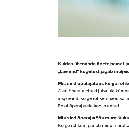
Kuidas ühendada õpetajaamet ja 
„
Lae end
" kogetust jagab muljei
Mis sind õpetajatöös kõige rohk
Olen õpetaja olnud juba üle kümne
inspireerib kõige rohkem see, kui 
Eesti õpetajatele koolis antud.
Mis sind õpetajatöös murelikuks
Kõige rohkem paneb mind muretsem