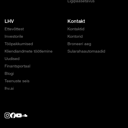
Ligipääsetavus
LHV
Kontakt
Ettevõttest
Kontaktid
Investorile
Kontorid
Tööpakkumised
Broneeri aeg
Kliendiandmete töötlemine
Sularahaautomaadid
Uudised
Finantsportaal
Blogi
Teenuste seis
lhv.ai