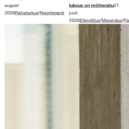
august
luksus on mõtterahu
27.
2026
Rahatarkus
/
Noortepank
juuli
2026
Ettevõtlus
/
Majandus
/
Pa