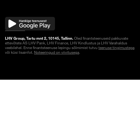
LHV Group, Tartu mnt 2, 10145, Tallinn.
Oled finantsteenuseid pakkuvate
ettevõtete AS LHV Pank, LHV Finance, LHV Kindlustus ja LHV Varahaldus
veebilehel. Enne finantsteenuse lepingu sõlmimist tutvu
teenuse tingimustega
või küsi lisainfot.
Noteeringud on viivitusega
.