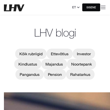
ET
SISENE
LHV blogi
Kõik rubriigid
Ettevõtlus
Investor
Kindlustus
Majandus
Noortepank
Pangandus
Pension
Rahatarkus