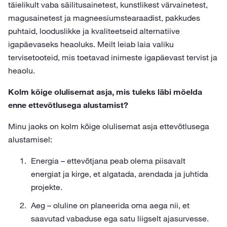
täielikult vaba säilitusainetest, kunstlikest värvainetest,
magusainetest ja magneesiumstearaadist, pakkudes
puhtaid, looduslikke ja kvaliteetseid alternatiive
igapäevaseks heaoluks. Meilt leiab laia valiku
tervisetooteid, mis toetavad inimeste igapäevast tervist ja
heaolu.
Kolm kõige olulisemat asja, mis tuleks läbi mõelda
enne ettevõtlusega alustamist?
Minu jaoks on kolm kõige olulisemat asja ettevõtlusega
alustamisel:
Energia – ettevõtjana peab olema piisavalt
energiat ja kirge, et algatada, arendada ja juhtida
projekte.
Aeg – oluline on planeerida oma aega nii, et
saavutad vabaduse ega satu liigselt ajasurvesse.