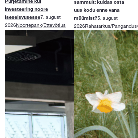
Purjetamine kui
sammult: kuidas osta
investeering noore
uus kodu enne vana
iseseisvusesse
7. august
müümist?
5. august
2026
Noortepank
/
Ettevõtlus
2026
Rahatarkus
/
Pangandus