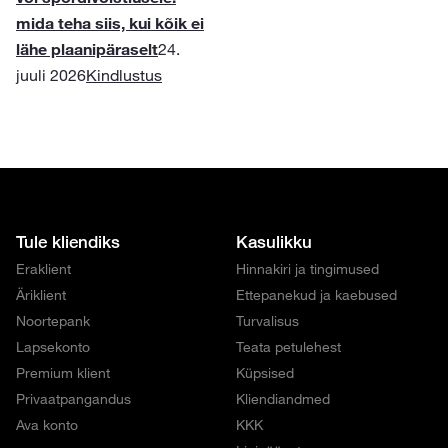
mida teha siis, kui kõik ei
lähe plaanipäraselt
24.
juuli 2026
Kindlustus
Tule kliendiks
Kasulikku
Eraklient
Hinnakiri ja tingimused
Äriklient
Ettepanekud ja kaebused
Noortepank
Turvalisus
Lapsekonto
Teata petulehest
Premium klient
Küpsised
Privaatpangandus
Kliendiandmed
Ava konto
KKK