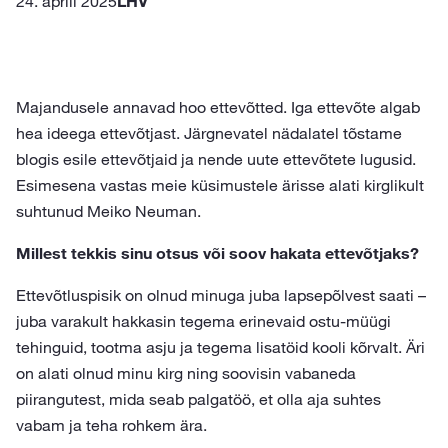
24. aprill 2025
LHV
Majandusele annavad hoo ettevõtted. Iga ettevõte algab
hea ideega ettevõtjast. Järgnevatel nädalatel tõstame
blogis esile ettevõtjaid ja nende uute ettevõtete lugusid.
Esimesena vastas meie küsimustele ärisse alati kirglikult
suhtunud Meiko Neuman.
Millest tekkis sinu otsus või soov hakata ettevõtjaks?
Ettevõtluspisik on olnud minuga juba lapsepõlvest saati –
juba varakult hakkasin tegema erinevaid ostu-müügi
tehinguid, tootma asju ja tegema lisatöid kooli kõrvalt. Äri
on alati olnud minu kirg ning soovisin vabaneda
piirangutest, mida seab palgatöö, et olla aja suhtes
vabam ja teha rohkem ära.