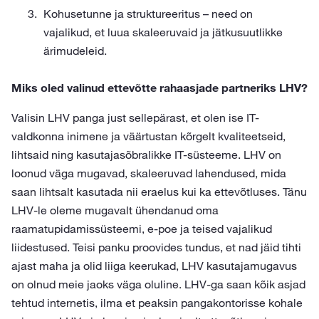
Kohusetunne ja struktureeritus – need on
vajalikud, et luua skaleeruvaid ja jätkusuutlikke
ärimudeleid.
Miks oled valinud ettevõtte rahaasjade partneriks LHV?
Valisin LHV panga just sellepärast, et olen ise IT-
valdkonna inimene ja väärtustan kõrgelt kvaliteetseid,
lihtsaid ning kasutajasõbralikke IT-süsteeme. LHV on
loonud väga mugavad, skaleeruvad lahendused, mida
saan lihtsalt kasutada nii eraelus kui ka ettevõtluses. Tänu
LHV-le oleme mugavalt ühendanud oma
raamatupidamissüsteemi, e-poe ja teised vajalikud
liidestused. Teisi panku proovides tundus, et nad jäid tihti
ajast maha ja olid liiga keerukad, LHV kasutajamugavus
on olnud meie jaoks väga oluline. LHV-ga saan kõik asjad
tehtud internetis, ilma et peaksin pangakontorisse kohale