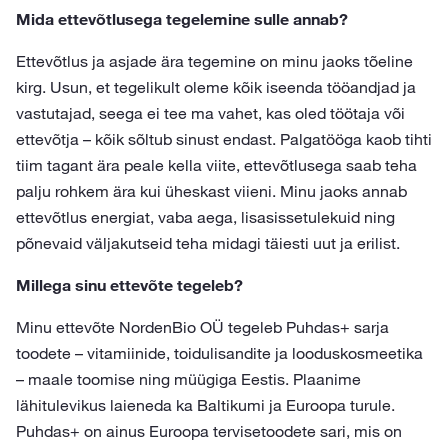
Mida ettevõtlusega tegelemine sulle annab?
Ettevõtlus ja asjade ära tegemine on minu jaoks tõeline
kirg. Usun, et tegelikult oleme kõik iseenda tööandjad ja
vastutajad, seega ei tee ma vahet, kas oled töötaja või
ettevõtja – kõik sõltub sinust endast. Palgatööga kaob tihti
tiim tagant ära peale kella viite, ettevõtlusega saab teha
palju rohkem ära kui üheskast viieni. Minu jaoks annab
ettevõtlus energiat, vaba aega, lisasissetulekuid ning
põnevaid väljakutseid teha midagi täiesti uut ja erilist.
Millega sinu ettevõte tegeleb?
Minu ettevõte NordenBio OÜ tegeleb Puhdas+ sarja
toodete – vitamiinide, toidulisandite ja looduskosmeetika
– maale toomise ning müügiga Eestis. Plaanime
lähitulevikus laieneda ka Baltikumi ja Euroopa turule.
Puhdas+ on ainus Euroopa tervisetoodete sari, mis on