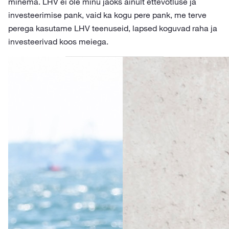
minema. LHV ei ole minu jaoks ainult ettevõtluse ja
investeerimise pank, vaid ka kogu pere pank, me terve
perega kasutame LHV teenuseid, lapsed koguvad raha ja
investeerivad koos meiega.