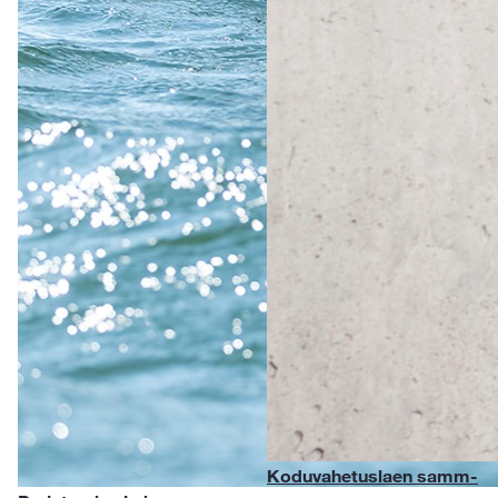
Koduvahetuslaen samm-