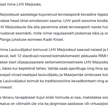
tast nime LHV Maijooks.
 Maijooksust aastatega kujunenud tervisespordi kevadine tip
akse head ühist emotsiooni saama. LHV poolt soovime kindlas
e. LHV Maijooksule õla alla panemine aitab tervisesporti naiste h
nustavat eesmärki, mille nimel regulaarselt jooksmas käia ja o
Panga juhatuse esimees Kadri Kiisel.
llinna Lauluväljakul toimuval LHV Maijooksul saavad naised ja 
äeval, kell 12 stardivad noored kolmekilomeetri pikkusele RIMI 
takse start ülipopulaarsele seitsmekilomeetrisele LHV Maijooks
s, käies kui kepikõndi tehes. Valida saab ajavõtuga ning ilma aj
israjad viivad osalejad lauluväljaku ja Maarjamäe ümbruses kul
na Lauluväljakul toimub ka traditsiooniline kevadkontsert ning 
emessil.
 tänavu tavapärasel kujul siiski toimuda ei saa, makstakse soo
Osalus on võimalik üle viia ka järgmisse aastasse või virtuaaljo