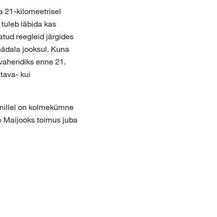
a 21-kilomeetrisel
 tuleb läbida kas
atud reegleid järgides
nädala jooksul. Kuna
gvahendiks enne 21.
 tava- kui
 millel on kolmekümne
ne Maijooks toimus juba