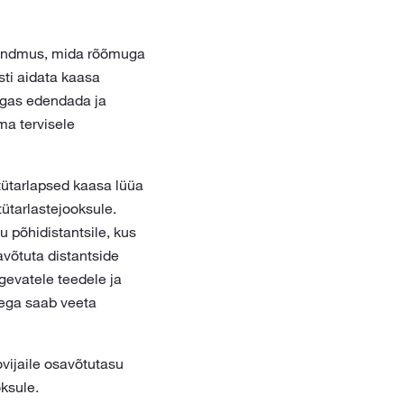
psündmus, mida rõõmuga
ti aidata kaasa
ulgas edendada ja
ma tervisele
tütarlapsed kaasa lüüa
tütarlastejooksule.
u põhidistantsile, kus
avõtuta distantside
gevatele teedele ja
aega saab veeta
vijaile osavõtutasu
oksule.