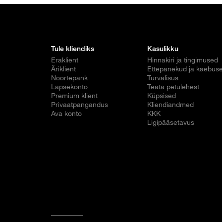
Tule kliendiks
Kasulikku
Eraklient
Hinnakiri ja tingimused
Äriklient
Ettepanekud ja kaebus
Noortepank
Turvalisus
Lapsekonto
Teata petulehest
Premium klient
Küpsised
Privaatpangandus
Kliendiandmed
Ava konto
KKK
Ligipääsetavus