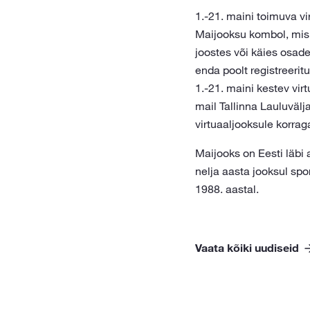
1.-21. maini toimuva v
Maijooksu kombol, mis o
joostes või käies osade
enda poolt registreerit
1.-21. maini kestev vi
mail Tallinna Lauluvälja
virtuaaljooksule korrag
Maijooks on Eesti läbi
nelja aasta jooksul sp
1988. aastal.
Vaata kõiki uudiseid