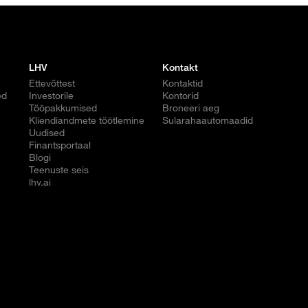
LHV
Kontakt
Ettevõttest
Kontaktid
ed
Investorile
Kontorid
Tööpakkumised
Broneeri aeg
Kliendiandmete töötlemine
Sularahaautomaadid
Uudised
Finantsportaal
Blogi
Teenuste seis
lhv.ai