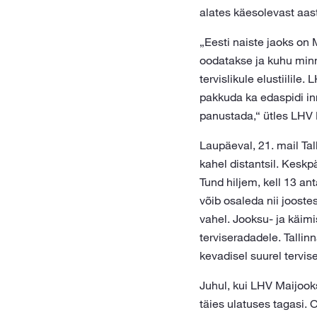
alates käesolevast aas
„Eesti naiste jaoks on
oodatakse ja kuhu minn
tervislikule elustiilil
pakkuda ka edaspidi in
panustada,“ ütles LHV 
Laupäeval, 21. mail Ta
kahel distantsil. Keskp
Tund hiljem, kell 13 an
võib osaleda nii jooste
vahel. Jooksu- ja käim
terviseradadele. Tallin
kevadisel suurel tervis
Juhul, kui LHV Maijooks
täies ulatuses tagasi. 