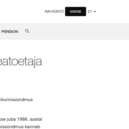
AVA KONTO
ET
SISENE
PENSION
atoetaja
 liikumissündmus
se juba 1988. aastal
kumissündmus kannab