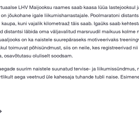
irtuaalse LHV Maijooksu raames saab kaasa lüüa lastejooksul j
n jõukohane igale liikumisharrastajale. Poolmaratoni distants
 kaupa, kuni vajalik kilometraaž täis saab. Igaüks saab kehtest
ud distantsi läbida oma väljavalitud marsruudil maikuus kolme 
rtuaaljooks on ka naistele suurepäraseks motiveerivaks treenin
kul toimuvat põhisündmust, siis on neile, kes registreerivad nii
a, osavõtutasu oluliselt soodsam.
 aegade suurim naistele suunatud tervise- ja liikumissündmus,
ortlikult aega veetnud üle kahesaja tuhande tubli naise. Esime