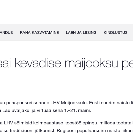
GANDUS
RAHA KASVATAMINE
LAEN JA LIISING
KINDLUSTUS
sai kevadise maijooksu pe
uue peasponsori saanud LHV Maijooksule. Eesti suurim naiste
a Lauluväljakul ja virtuaalsena 1.–21. maini.
ja LHV sõlmisid kolmeaastase koostöölepingu, millega toetatak
ise traditsiooni jätkumist. Regiooni populaarseim naiste lii